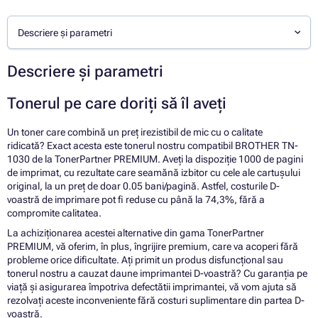
Descriere și parametri
Descriere și parametri
Tonerul pe care doriți să îl aveți
Un toner care combină un preț irezistibil de mic cu o calitate
ridicată? Exact acesta este tonerul nostru compatibil BROTHER TN-
1030 de la TonerPartner PREMIUM. Aveți la dispoziție 1000 de pagini
de imprimat, cu rezultate care seamănă izbitor cu cele ale cartușului
original, la un preț de doar 0.05 bani/pagină. Astfel, costurile D-
voastră de imprimare pot fi reduse cu până la 74,3%, fără a
compromite calitatea.
La achiziționarea acestei alternative din gama TonerPartner
PREMIUM, vă oferim, în plus, îngrijire premium, care va acoperi fără
probleme orice dificultate. Ați primit un produs disfuncțional sau
tonerul nostru a cauzat daune imprimantei D-voastră? Cu garanția pe
viață și asigurarea împotriva defectătii imprimantei, vă vom ajuta să
rezolvați aceste inconveniente fără costuri suplimentare din partea D-
voastră.