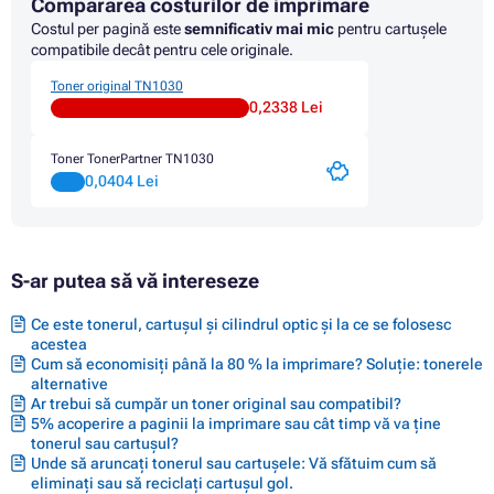
Compararea costurilor de imprimare
Costul per pagină este
semnificativ mai mic
pentru cartușele
compatibile decât pentru cele originale.
Toner original TN1030
0,2338 Lei
Toner TonerPartner TN1030
0,0404 Lei
S-ar putea să vă intereseze
Ce este tonerul, cartușul și cilindrul optic și la ce se folosesc
acestea
Cum să economisiți până la 80 % la imprimare? Soluție: tonerele
alternative
Ar trebui să cumpăr un toner original sau compatibil?
5% acoperire a paginii la imprimare sau cât timp vă va ține
tonerul sau cartușul?
Unde să aruncați tonerul sau cartușele: Vă sfătuim cum să
eliminați sau să reciclați cartușul gol.