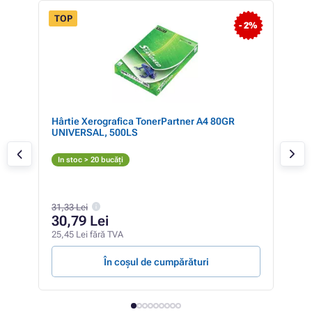
TOP
- 2%
gru)
Hârtie Xerografica TonerPartner A4 80GR
Mul
UNIVERSAL, 500LS
pen
(ne
N
In stoc > 20 bucăți
In 
193,
31,33 Lei
11
30,79 Lei
98,1
25,45 Lei fără TVA
2,97 
În coșul de cumpărături