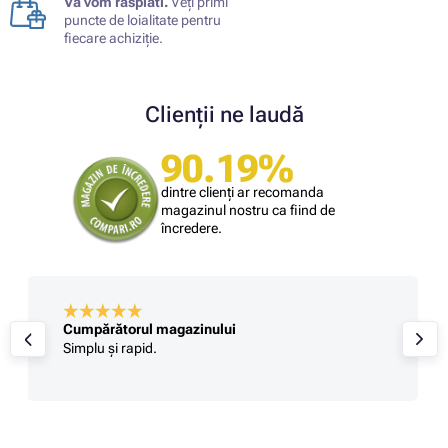
Vă vom răsplăti.
Veți primi
puncte de loialitate pentru
fiecare achiziție.
Clienții ne laudă
90.19%
dintre clienți ar recomanda
magazinul nostru ca fiind de
încredere.
Cumpărătorul magazinului
Simplu și rapid.