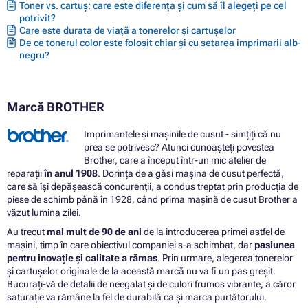
Toner vs. cartuș: care este diferența și cum să îl alegeți pe cel
potrivit?
Care este durata de viață a tonerelor și cartușelor
De ce tonerul color este folosit chiar și cu setarea imprimarii alb-
negru?
Marcă BROTHER
Imprimantele și mașinile de cusut - simțiți că nu
prea se potrivesc? Atunci cunoașteți povestea
Brother, care a început într-un mic atelier de
reparații
în anul 1908
. Dorința de a găsi mașina de cusut perfectă,
care să își depășească concurenții, a condus treptat prin producția de
piese de schimb până în 1928, când prima mașină de cusut Brother a
văzut lumina zilei.
Au trecut
mai mult de 90 de ani
de la introducerea primei astfel de
mașini, timp în care obiectivul companiei s-a schimbat, dar
pasiunea
pentru inovație și calitate a rămas
. Prin urmare, alegerea tonerelor
și cartușelor originale de la această marcă nu va fi un pas greșit.
Bucurați-vă de detalii de neegalat și de culori frumos vibrante, a căror
saturație va rămâne la fel de durabilă ca și marca purtătorului.