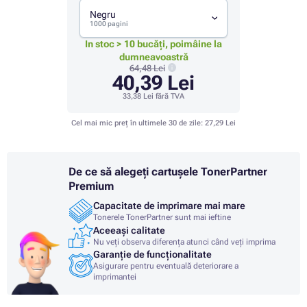
Negru
1000 pagini
In stoc > 10 bucăți, poimâine la
dumneavoastră
64,48 Lei
40,39 Lei
33,38 Lei
fără TVA
Cel mai mic preț în ultimele 30 de zile:
27,29 Lei
De ce să alegeți cartușele TonerPartner
Premium
Capacitate de imprimare mai mare
Tonerele TonerPartner sunt mai ieftine
Aceeași calitate
Nu veți observa diferența atunci când veți imprima
Garanție de funcționalitate
Asigurare pentru eventuală deteriorare a
imprimantei