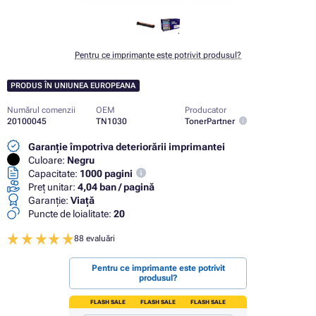
Pentru ce imprimante este potrivit produsul?
PRODUS ÎN UNIUNEA EUROPEANA
Numărul comenzii
OEM
Producator
20100045
TN1030
TonerPartner
Garanție împotriva deteriorării imprimantei
Culoare:
Negru
Capacitate:
1000 pagini
Preț unitar:
4,04 ban / pagină
Garanţie:
Viaţă
Puncte de loialitate:
20
88 evaluări
Pentru ce imprimante este potrivit
produsul?
FLASH SALE
FLASH SALE
FLASH SALE