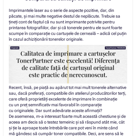
Imprimantele laser au o serie de aspecte pozitive, dar, din
păcate, și mai multe negative destul de neplăcute. Trebuie sa
țineți cont de faptul că nu sunt imprimante potrivite pentru
printarea fotografiilor, dar și că tonerele pentru ele sunt foarte
scumpe în comparație cu cartușele de cerneală – adică cel puțin
în cazul achiziționării tonerelor originale.
Recent, însă, pe piață au apărut tot mai mult tonerele alternative
sau, dacă preferați, compatibile din atelierul producătorilor terți,
care oferă proprietăți excelente de imprimare în combinație
cu un preț semnificativ mai favorabil în comparație
cu originalele. Dar sunt adevărate aceste afirmații?
De asemenea, m-a interesat foarte mult această chestiune și de
aceea am decis să o testez temeinic și să răspund atât mie, cât
și ție la aproape toate întrebările care pot veni în minte când
mă gândesc să cumpăr toner compatibile. Deci, are sens să le