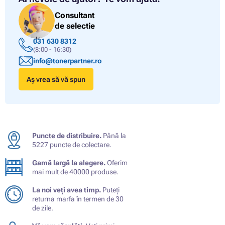
Consultant
de selectie
031 630 8312
(8:00 - 16:30)
info@tonerpartner.ro
Aș vrea să vă spun
Puncte de distribuire.
Până la
5227 puncte de colectare.
Gamă largă la alegere.
Oferim
mai mult de 40000 produse.
La noi veți avea timp.
Puteți
returna marfa în termen de 30
de zile.