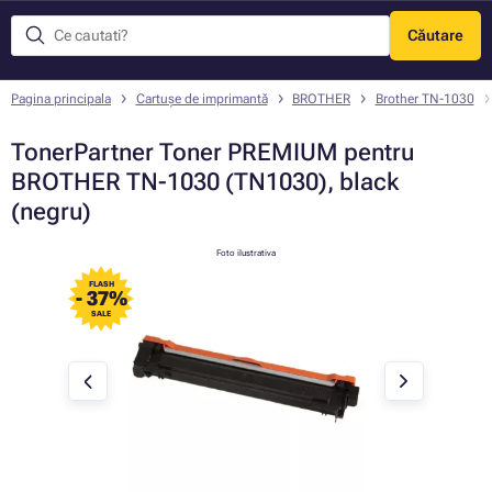
Căutare
Meniu
Pagina principala
Cartușe de imprimantă
BROTHER
Brother TN-1030
TonerPartner Toner PREMIUM pentru
BROTHER TN-1030 (TN1030), black
(negru)
Foto ilustrativa
FLASH
- 37%
SALE