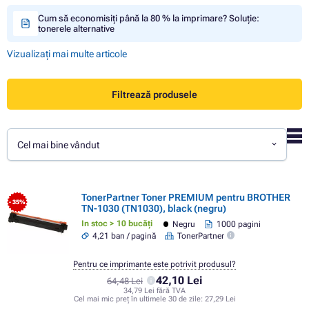
Cum să economisiți până la 80 % la imprimare? Soluție:
tonerele alternative
Vizualizați mai multe articole
Filtrează produsele
Cel mai bine vândut
TonerPartner Toner PREMIUM pentru BROTHER
- 35%
TN-1030 (TN1030), black (negru)
In stoc > 10 bucăți
Negru
1000 pagini
4,21 ban / pagină
TonerPartner
Pentru ce imprimante este potrivit produsul?
42,10 Lei
64,48 Lei
34,79 Lei fără TVA
Cel mai mic preț în ultimele 30 de zile:
27,29 Lei