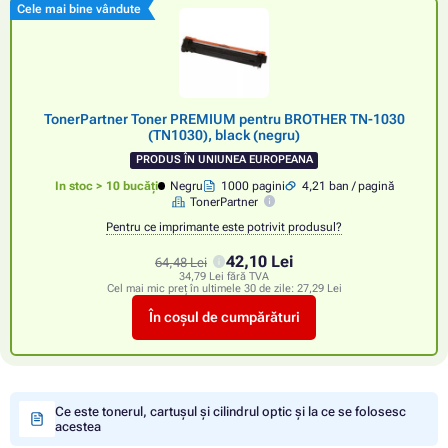
Cele mai bine vândute
TonerPartner Toner PREMIUM pentru BROTHER TN-1030
(TN1030), black (negru)
PRODUS ÎN UNIUNEA EUROPEANA
In stoc > 10 bucăți
Negru
1000 pagini
4,21 ban / pagină
TonerPartner
Pentru ce imprimante este potrivit produsul?
42,10 Lei
64,48 Lei
34,79 Lei fără TVA
Cel mai mic preț în ultimele 30 de zile:
27,29 Lei
În coșul de cumpărături
Ce este tonerul, cartușul și cilindrul optic și la ce se folosesc
acestea