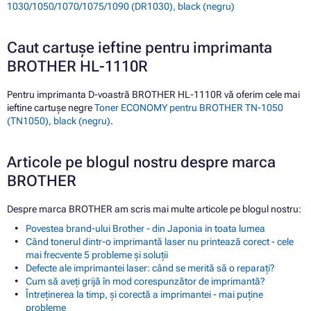
1030/1050/1070/1075/1090 (DR1030), black (negru)
Caut cartușe ieftine pentru imprimanta
BROTHER HL-1110R
Pentru imprimanta D-voastră BROTHER HL-1110R vă oferim cele mai
ieftine cartușe negre
Toner ECONOMY pentru BROTHER TN-1050
(TN1050), black (negru)
.
Articole pe blogul nostru despre marca
BROTHER
Despre marca BROTHER am scris mai multe articole pe blogul nostru:
Povestea brand-ului Brother - din Japonia in toata lumea
Când tonerul dintr-o imprimantă laser nu printează corect - cele
mai frecvente 5 probleme și soluții
Defecte ale imprimantei laser: când se merită să o reparați?
Cum să aveți grijă în mod corespunzător de imprimantă?
Întreținerea la timp, și corectă a imprimantei - mai puține
probleme