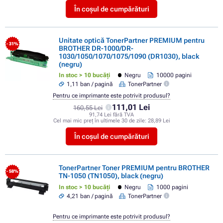
În coșul de cumpărături
Unitate optică TonerPartner PREMIUM pentru
- 31%
BROTHER DR-1000/DR-
1030/1050/1070/1075/1090 (DR1030), black
(negru)
In stoc > 10 bucăți
Negru
10000 pagini
1,11 ban / pagină
TonerPartner
Pentru ce imprimante este potrivit produsul?
111,01 Lei
160,55 Lei
91,74 Lei fără TVA
Cel mai mic preț în ultimele 30 de zile:
28,89 Lei
În coșul de cumpărături
TonerPartner Toner PREMIUM pentru BROTHER
- 58%
TN-1050 (TN1050), black (negru)
In stoc > 10 bucăți
Negru
1000 pagini
4,21 ban / pagină
TonerPartner
Pentru ce imprimante este potrivit produsul?