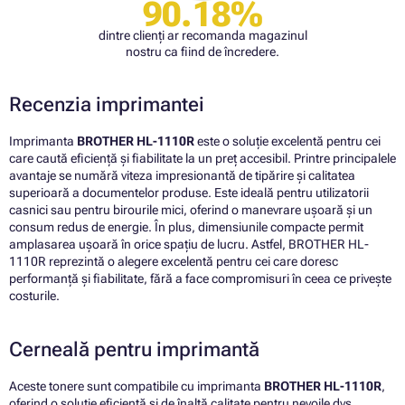
90.18%
dintre clienți ar recomanda magazinul
nostru ca fiind de încredere.
Recenzia imprimantei
Imprimanta
BROTHER HL-1110R
este o soluție excelentă pentru cei
care caută eficiență și fiabilitate la un preț accesibil. Printre principalele
avantaje se numără viteza impresionantă de tipărire și calitatea
superioară a documentelor produse. Este ideală pentru utilizatorii
casnici sau pentru birourile mici, oferind o manevrare ușoară și un
consum redus de energie. În plus, dimensiunile compacte permit
amplasarea ușoară în orice spațiu de lucru. Astfel, BROTHER HL-
1110R reprezintă o alegere excelentă pentru cei care doresc
performanță și fiabilitate, fără a face compromisuri în ceea ce privește
costurile.
Cerneală pentru imprimantă
Aceste tonere sunt compatibile cu imprimanta
BROTHER HL-1110R
,
oferind o soluție eficientă și de înaltă calitate pentru nevoile dvs.