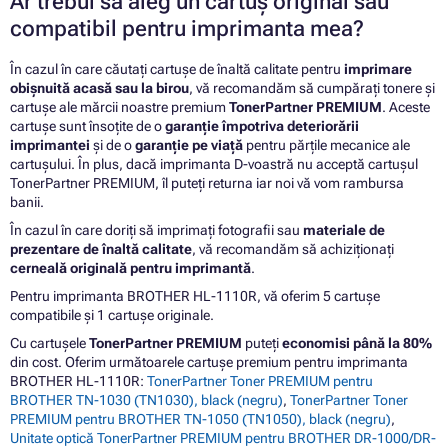
Ar trebui să aleg un cartuș original sau
compatibil pentru imprimanta mea?
În cazul în care căutați cartușe de înaltă calitate pentru
imprimare
obișnuită acasă sau la birou
, vă recomandăm să cumpărați tonere și
cartușe ale mărcii noastre premium
TonerPartner PREMIUM
. Aceste
cartușe sunt însoțite de o
garanție împotriva deteriorării
imprimantei
și de o
garanție pe viață
pentru părțile mecanice ale
cartușului. În plus, dacă imprimanta D-voastră nu acceptă cartușul
TonerPartner PREMIUM, îl puteți returna iar noi vă vom rambursa
banii.
În cazul în care doriți să imprimați fotografii sau
materiale de
prezentare de înaltă calitate
, vă recomandăm să achiziționați
cerneală originală pentru imprimantă
.
Pentru imprimanta BROTHER HL-1110R, vă oferim 5 cartușe
compatibile și 1 cartușe originale.
Cu cartușele
TonerPartner PREMIUM
puteți
economisi până la 80%
din cost. Oferim următoarele cartușe premium pentru imprimanta
BROTHER HL-1110R:
TonerPartner Toner PREMIUM pentru
BROTHER TN-1030 (TN1030), black (negru)
,
TonerPartner Toner
PREMIUM pentru BROTHER TN-1050 (TN1050), black (negru)
,
Unitate optică TonerPartner PREMIUM pentru BROTHER DR-1000/DR-