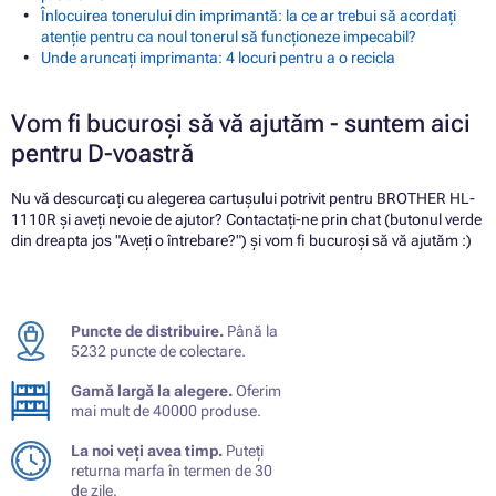
Înlocuirea tonerului din imprimantă: la ce ar trebui să acordați
atenție pentru ca noul tonerul să funcționeze impecabil?
Unde aruncați imprimanta: 4 locuri pentru a o recicla
Vom fi bucuroși să vă ajutăm - suntem aici
pentru D-voastră
Nu vă descurcați cu alegerea cartușului potrivit pentru BROTHER HL-
1110R și aveți nevoie de ajutor? Contactați-ne prin chat (butonul verde
din dreapta jos "Aveți o întrebare?") și vom fi bucuroși să vă ajutăm :)
Puncte de distribuire.
Până la
5232 puncte de colectare.
Gamă largă la alegere.
Oferim
mai mult de 40000 produse.
La noi veți avea timp.
Puteți
returna marfa în termen de 30
de zile.