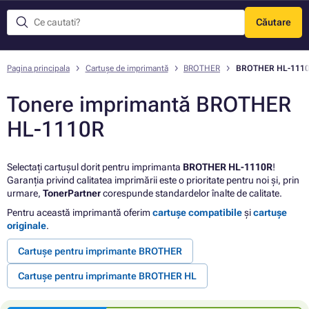
Căutare
Meniu
Pagina principala
Cartușe de imprimantă
BROTHER
BROTHER HL-111
Tonere imprimantă BROTHER
HL-1110R
Selectați cartușul dorit pentru imprimanta
BROTHER HL-1110R
!
Garanția privind calitatea imprimării este o prioritate pentru noi și, prin
urmare,
TonerPartner
corespunde standardelor înalte de calitate.
Pentru această imprimantă oferim
cartușe compatibile
și
cartușe
originale
.
Cartușe pentru imprimante BROTHER
Cartușe pentru imprimante BROTHER HL