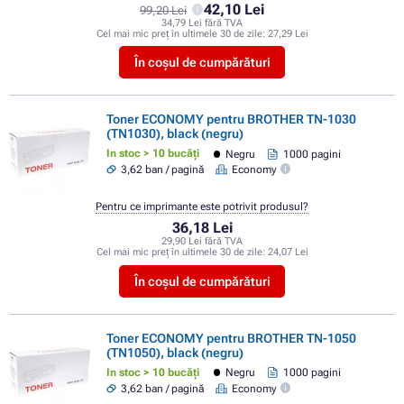
42,10 Lei
99,20 Lei
34,79 Lei fără TVA
Cel mai mic preț în ultimele 30 de zile:
27,29 Lei
În coșul de cumpărături
Toner ECONOMY pentru BROTHER TN-1030
(TN1030), black (negru)
In stoc > 10 bucăți
Negru
1000 pagini
3,62 ban / pagină
Economy
Pentru ce imprimante este potrivit produsul?
36,18 Lei
29,90 Lei fără TVA
Cel mai mic preț în ultimele 30 de zile:
24,07 Lei
În coșul de cumpărături
Toner ECONOMY pentru BROTHER TN-1050
(TN1050), black (negru)
In stoc > 10 bucăți
Negru
1000 pagini
3,62 ban / pagină
Economy