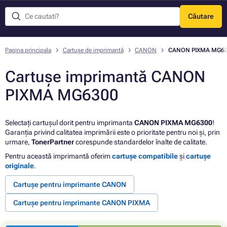
Căutare
Meniu
Pagina principala
Cartușe de imprimantă
CANON
CANON PIXMA MG6
Cartușe imprimantă CANON
PIXMA MG6300
Selectați cartușul dorit pentru imprimanta
CANON PIXMA MG6300
!
Garanția privind calitatea imprimării este o prioritate pentru noi și, prin
urmare,
TonerPartner
corespunde standardelor înalte de calitate.
Pentru această imprimantă oferim
cartușe compatibile
și
cartușe
originale
.
Cartușe pentru imprimante CANON
Cartușe pentru imprimante CANON PIXMA