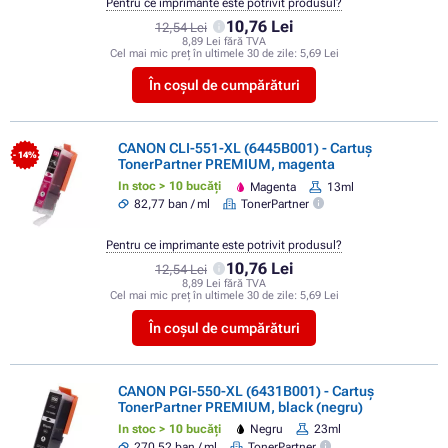
Pentru ce imprimante este potrivit produsul?
10,76 Lei
12,54 Lei
8,89 Lei fără TVA
Cel mai mic preț în ultimele 30 de zile:
5,69 Lei
În coșul de cumpărături
CANON CLI-551-XL (6445B001) - Cartuș
- 14%
TonerPartner PREMIUM, magenta
In stoc > 10 bucăți
Magenta
13ml
82,77 ban / ml
TonerPartner
Pentru ce imprimante este potrivit produsul?
10,76 Lei
12,54 Lei
8,89 Lei fără TVA
Cel mai mic preț în ultimele 30 de zile:
5,69 Lei
În coșul de cumpărături
CANON PGI-550-XL (6431B001) - Cartuș
TonerPartner PREMIUM, black (negru)
In stoc > 10 bucăți
Negru
23ml
270,52 ban / ml
TonerPartner