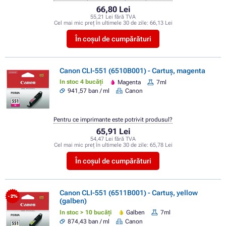
66,80 Lei
55,21 Lei fără TVA
Cel mai mic preț în ultimele 30 de zile:
66,13 Lei
În coșul de cumpărături
Canon CLI-551 (6510B001) - Cartuș, magenta
In stoc 4 bucăți
Magenta
7ml
941,57 ban / ml
Canon
Pentru ce imprimante este potrivit produsul?
65,91 Lei
54,47 Lei fără TVA
Cel mai mic preț în ultimele 30 de zile:
65,78 Lei
În coșul de cumpărături
Canon CLI-551 (6511B001) - Cartuș, yellow
- 2%
(galben)
In stoc > 10 bucăți
Galben
7ml
874,43 ban / ml
Canon