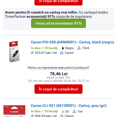
În coșul de cumpărături
Avem pentru D-voastră un cartuș mai ieftin.
Cu cartuşul nostru
TonerPartner
economisiţi
91%
costurile de imprimare.
Vreau să economisesc 91%
Canon PGI-550 (6496B001) - Cartuș, black (negru)
In stoc > 10 bucăți
Negru
15ml
523,07 ban / ml
Canon
Pentru ce imprimante este potrivit produsul?
78,46 Lei
64,84 Lei fără TVA
Cel mai mic preț în ultimele 30 de zile:
78,27 Lei
În coșul de cumpărături
Canon CLI-551 (6512B001) - Cartuș, gray (gri)
In stoc > 10 bucăți
Gri
7ml
954,29 ban / ml
Canon