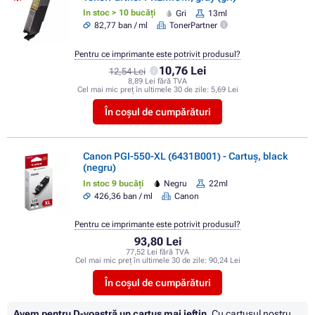
In stoc > 10 bucăți
Gri
13ml
82,77 ban / ml
TonerPartner
Pentru ce imprimante este potrivit produsul?
10,76 Lei
12,54 Lei
8,89 Lei fără TVA
Cel mai mic preț în ultimele 30 de zile:
5,69 Lei
În coșul de cumpărături
Canon PGI-550-XL (6431B001) - Cartuș, black
(negru)
In stoc 9 bucăți
Negru
22ml
426,36 ban / ml
Canon
Pentru ce imprimante este potrivit produsul?
93,80 Lei
77,52 Lei fără TVA
Cel mai mic preț în ultimele 30 de zile:
90,24 Lei
În coșul de cumpărături
Avem pentru D-voastră un cartuș mai ieftin.
Cu cartuşul nostru