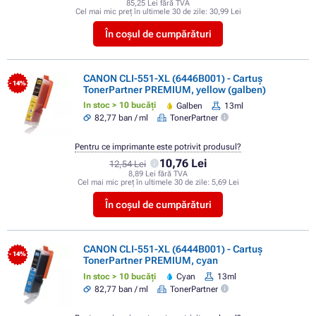
85,25 Lei fără TVA
Cel mai mic preț în ultimele 30 de zile:
30,99 Lei
În coșul de cumpărături
CANON CLI-551-XL (6446B001) - Cartuș
- 14%
TonerPartner PREMIUM, yellow (galben)
In stoc > 10 bucăți
Galben
13ml
82,77 ban / ml
TonerPartner
Pentru ce imprimante este potrivit produsul?
10,76 Lei
12,54 Lei
8,89 Lei fără TVA
Cel mai mic preț în ultimele 30 de zile:
5,69 Lei
În coșul de cumpărături
CANON CLI-551-XL (6444B001) - Cartuș
- 14%
TonerPartner PREMIUM, cyan
In stoc > 10 bucăți
Cyan
13ml
82,77 ban / ml
TonerPartner