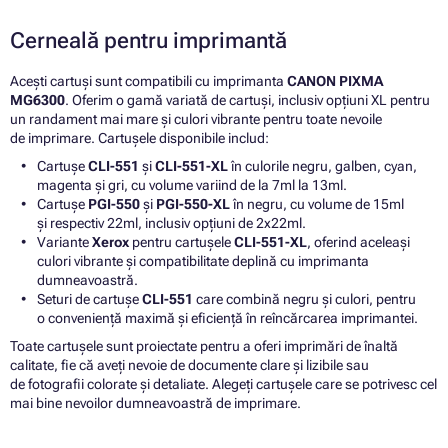
Cerneală pentru imprimantă
Acești cartuși sunt compatibili cu imprimanta
CANON PIXMA
MG6300
. Oferim o gamă variată de cartuși, inclusiv opțiuni XL pentru
un randament mai mare și culori vibrante pentru toate nevoile
de imprimare. Cartușele disponibile includ:
Cartușe
CLI-551
și
CLI-551-XL
în culorile negru, galben, cyan,
magenta și gri, cu volume variind de la 7ml la 13ml.
Cartușe
PGI-550
și
PGI-550-XL
în negru, cu volume de 15ml
și respectiv 22ml, inclusiv opțiuni de 2x22ml.
Variante
Xerox
pentru cartușele
CLI-551-XL
, oferind aceleași
culori vibrante și compatibilitate deplină cu imprimanta
dumneavoastră.
Seturi de cartușe
CLI-551
care combină negru și culori, pentru
o conveniență maximă și eficiență în reîncărcarea imprimantei.
Toate cartușele sunt proiectate pentru a oferi imprimări de înaltă
calitate, fie că aveți nevoie de documente clare și lizibile sau
de fotografii colorate și detaliate. Alegeți cartușele care se potrivesc cel
mai bine nevoilor dumneavoastră de imprimare.