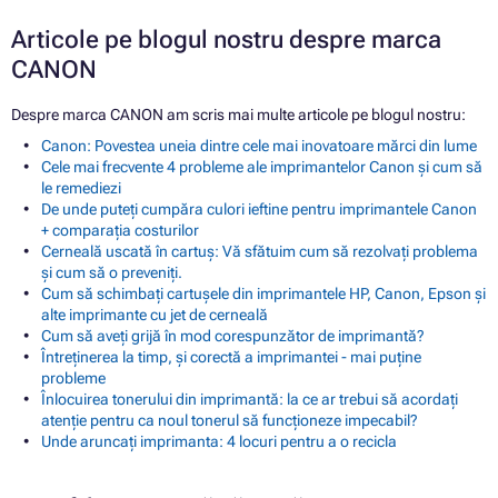
Articole pe blogul nostru despre marca
CANON
Despre marca CANON am scris mai multe articole pe blogul nostru:
Canon: Povestea uneia dintre cele mai inovatoare mărci din lume
Cele mai frecvente 4 probleme ale imprimantelor Canon și cum să
le remediezi
De unde puteți cumpăra culori ieftine pentru imprimantele Canon
+ comparația costurilor
Cerneală uscată în cartuș: Vă sfătuim cum să rezolvați problema
și cum să o preveniți.
Cum să schimbați cartușele din imprimantele HP, Canon, Epson și
alte imprimante cu jet de cerneală
Cum să aveți grijă în mod corespunzător de imprimantă?
Întreținerea la timp, și corectă a imprimantei - mai puține
probleme
Înlocuirea tonerului din imprimantă: la ce ar trebui să acordați
atenție pentru ca noul tonerul să funcționeze impecabil?
Unde aruncați imprimanta: 4 locuri pentru a o recicla