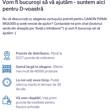
Vom fi bucuroși să vă ajutăm - suntem aici
pentru D-voastră
Nu vă descurcați cu alegerea cartușului potrivit pentru CANON PIXMA
MG6300 și aveți nevoie de ajutor? Contactați-ne prin chat (butonul
verde din dreapta jos "Aveți o întrebare?") și vom fi bucuroși să vă
ajutăm :)
Puncte de distribuire.
Până la
5227 puncte de colectare.
Gamă largă la alegere.
Oferim
mai mult de 40000 produse.
La noi veți avea timp.
Puteți
returna marfa în termen de 30
de zile.
Vă vom răsplăti.
Veți primi
puncte de loialitate pentru
fiecare achiziție.