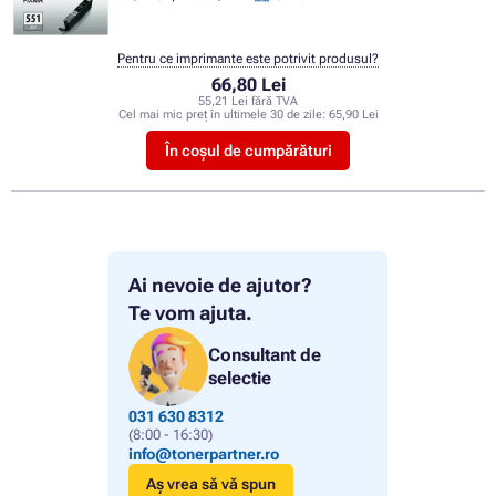
Pentru ce imprimante este potrivit produsul?
66,80 Lei
55,21 Lei fără TVA
Cel mai mic preț în ultimele 30 de zile:
65,90 Lei
În coșul de cumpărături
Ai nevoie de ajutor?
Te vom ajuta.
Consultant de
selectie
031 630 8312
(8:00 - 16:30)
info@tonerpartner.ro
Aș vrea să vă spun