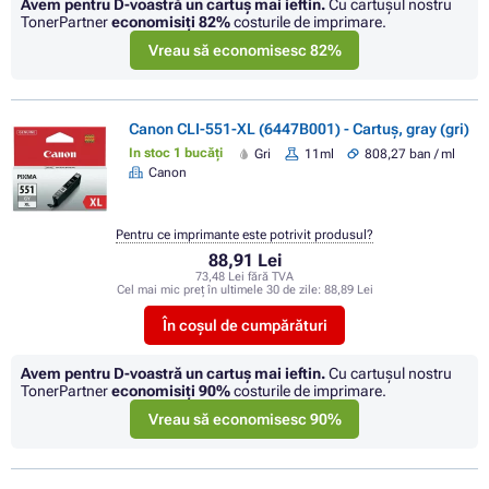
Avem pentru D-voastră un cartuș mai ieftin.
Cu cartuşul nostru
TonerPartner
economisiţi
82%
costurile de imprimare.
Vreau să economisesc 82%
Canon CLI-551-XL (6447B001) - Cartuș, gray (gri)
In stoc 1 bucăți
Gri
11ml
808,27 ban / ml
Canon
Pentru ce imprimante este potrivit produsul?
88,91 Lei
73,48 Lei fără TVA
Cel mai mic preț în ultimele 30 de zile:
88,89 Lei
În coșul de cumpărături
Avem pentru D-voastră un cartuș mai ieftin.
Cu cartuşul nostru
TonerPartner
economisiţi
90%
costurile de imprimare.
Vreau să economisesc 90%