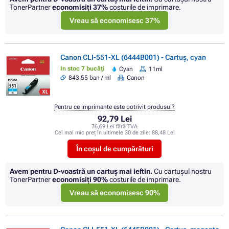
TonerPartner
economisiţi
37%
costurile de imprimare.
Vreau să economisesc 37%
Canon CLI-551-XL (6444B001) - Cartuș, cyan
In stoc 7 bucăți
Cyan
11ml
843,55 ban / ml
Canon
Pentru ce imprimante este potrivit produsul?
92,79 Lei
76,69 Lei fără TVA
Cel mai mic preț în ultimele 30 de zile:
88,48 Lei
În coșul de cumpărături
Avem pentru D-voastră un cartuș mai ieftin.
Cu cartuşul nostru
TonerPartner
economisiţi
90%
costurile de imprimare.
Vreau să economisesc 90%