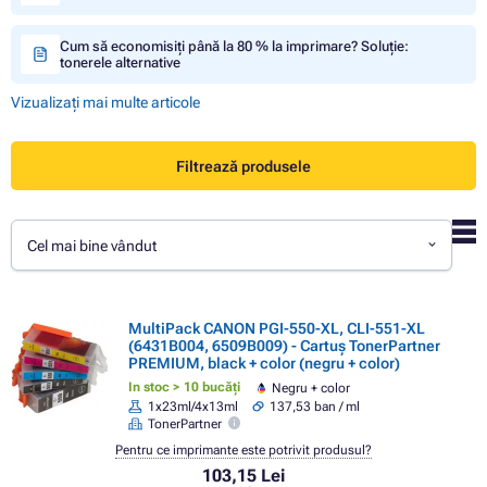
Cum să economisiți până la 80 % la imprimare? Soluție:
tonerele alternative
Vizualizați mai multe articole
Filtrează produsele
Cel mai bine vândut
MultiPack CANON PGI-550-XL, CLI-551-XL
(6431B004, 6509B009) - Cartuș TonerPartner
PREMIUM, black + color (negru + color)
In stoc > 10 bucăți
Negru + color
1x23ml/4x13ml
137,53 ban / ml
TonerPartner
Pentru ce imprimante este potrivit produsul?
103,15 Lei