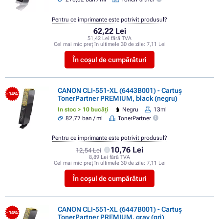
Pentru ce imprimante este potrivit produsul?
62,22 Lei
51,42 Lei fără TVA
Cel mai mic preț în ultimele 30 de zile:
7,11 Lei
În coșul de cumpărături
CANON CLI-551-XL (6443B001) - Cartuș
- 14%
TonerPartner PREMIUM, black (negru)
In stoc > 10 bucăți
Negru
13ml
82,77 ban / ml
TonerPartner
Pentru ce imprimante este potrivit produsul?
10,76 Lei
12,54 Lei
8,89 Lei fără TVA
Cel mai mic preț în ultimele 30 de zile:
7,11 Lei
În coșul de cumpărături
CANON CLI-551-XL (6447B001) - Cartuș
- 14%
TonerPartner PREMIUM, gray (gri)