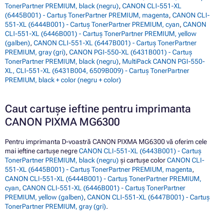
TonerPartner PREMIUM, black (negru)
,
CANON CLI-551-XL
(6445B001) - Cartuș TonerPartner PREMIUM, magenta
,
CANON CLI-
551-XL (6444B001) - Cartuș TonerPartner PREMIUM, cyan
,
CANON
CLI-551-XL (6446B001) - Cartuș TonerPartner PREMIUM, yellow
(galben)
,
CANON CLI-551-XL (6447B001) - Cartuș TonerPartner
PREMIUM, gray (gri)
,
CANON PGI-550-XL (6431B001) - Cartuș
TonerPartner PREMIUM, black (negru)
,
MultiPack CANON PGI-550-
XL, CLI-551-XL (6431B004, 6509B009) - Cartuș TonerPartner
PREMIUM, black + color (negru + color)
Caut cartușe ieftine pentru imprimanta
CANON PIXMA MG6300
Pentru imprimanta D-voastră CANON PIXMA MG6300 vă oferim cele
mai ieftine cartușe negre
CANON CLI-551-XL (6443B001) - Cartuș
TonerPartner PREMIUM, black (negru)
și cartușe color
CANON CLI-
551-XL (6445B001) - Cartuș TonerPartner PREMIUM, magenta
,
CANON CLI-551-XL (6444B001) - Cartuș TonerPartner PREMIUM,
cyan
,
CANON CLI-551-XL (6446B001) - Cartuș TonerPartner
PREMIUM, yellow (galben)
,
CANON CLI-551-XL (6447B001) - Cartuș
TonerPartner PREMIUM, gray (gri)
.