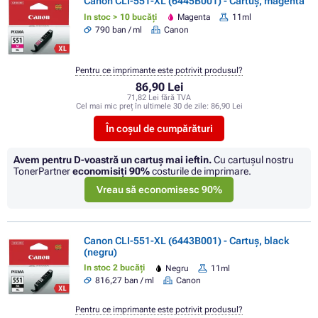
Canon CLI-551-XL (6445B001) - Cartuș, magenta
In stoc > 10 bucăți
Magenta
11ml
790 ban / ml
Canon
Pentru ce imprimante este potrivit produsul?
86,90 Lei
71,82 Lei fără TVA
Cel mai mic preț în ultimele 30 de zile:
86,90 Lei
În coșul de cumpărături
Avem pentru D-voastră un cartuș mai ieftin.
Cu cartuşul nostru
TonerPartner
economisiţi
90%
costurile de imprimare.
Vreau să economisesc 90%
Canon CLI-551-XL (6443B001) - Cartuș, black
(negru)
In stoc 2 bucăți
Negru
11ml
816,27 ban / ml
Canon
Pentru ce imprimante este potrivit produsul?