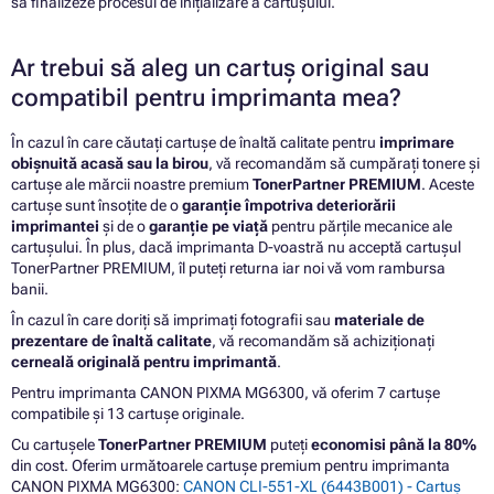
să finalizeze procesul de inițializare a cartușului.
Ar trebui să aleg un cartuș original sau
compatibil pentru imprimanta mea?
În cazul în care căutați cartușe de înaltă calitate pentru
imprimare
obișnuită acasă sau la birou
, vă recomandăm să cumpărați tonere și
cartușe ale mărcii noastre premium
TonerPartner PREMIUM
. Aceste
cartușe sunt însoțite de o
garanție împotriva deteriorării
imprimantei
și de o
garanție pe viață
pentru părțile mecanice ale
cartușului. În plus, dacă imprimanta D-voastră nu acceptă cartușul
TonerPartner PREMIUM, îl puteți returna iar noi vă vom rambursa
banii.
În cazul în care doriți să imprimați fotografii sau
materiale de
prezentare de înaltă calitate
, vă recomandăm să achiziționați
cerneală originală pentru imprimantă
.
Pentru imprimanta CANON PIXMA MG6300, vă oferim 7 cartușe
compatibile și 13 cartușe originale.
Cu cartușele
TonerPartner PREMIUM
puteți
economisi până la 80%
din cost. Oferim următoarele cartușe premium pentru imprimanta
CANON PIXMA MG6300:
CANON CLI-551-XL (6443B001) - Cartuș