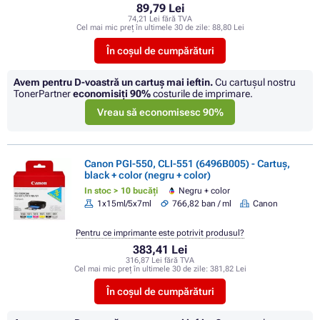
89,79 Lei
74,21 Lei fără TVA
Cel mai mic preț în ultimele 30 de zile:
88,80 Lei
În coșul de cumpărături
Avem pentru D-voastră un cartuș mai ieftin.
Cu cartuşul nostru
TonerPartner
economisiţi
90%
costurile de imprimare.
Vreau să economisesc 90%
Canon PGI-550, CLI-551 (6496B005) - Cartuș,
black + color (negru + color)
In stoc > 10 bucăți
Negru + color
1x15ml/5x7ml
766,82 ban / ml
Canon
Pentru ce imprimante este potrivit produsul?
383,41 Lei
316,87 Lei fără TVA
Cel mai mic preț în ultimele 30 de zile:
381,82 Lei
În coșul de cumpărături