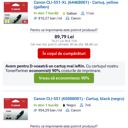
Canon CLI-551-XL (6446B001) - Cartuș, yellow
(galben)
In stoc 7 bucăți
Galben
11ml
816,27 ban / ml
Canon
Pentru ce imprimante este potrivit produsul?
89,79 Lei
74,21 Lei fără TVA
Cel mai mic preț în ultimele 30 de zile:
88,48 Lei
În coșul de cumpărături
Avem pentru D-voastră un cartuș mai ieftin.
Cu cartuşul nostru
TonerPartner
economisiţi
90%
costurile de imprimare.
Vreau să economisesc 90%
Canon CLI-551 (6508B001) - Cartuș, black (negru)
In stoc 1 bucăți
Negru
7ml
954,29 ban / ml
Canon
Pentru ce imprimante este potrivit produsul?