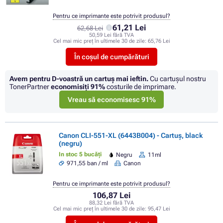
Pentru ce imprimante este potrivit produsul?
61,21 Lei
62,68 Lei
50,59 Lei fără TVA
Cel mai mic preț în ultimele 30 de zile:
65,76 Lei
În coșul de cumpărături
Avem pentru D-voastră un cartuș mai ieftin.
Cu cartuşul nostru
TonerPartner
economisiţi
91%
costurile de imprimare.
Vreau să economisesc 91%
Canon CLI-551-XL (6443B004) - Cartuș, black
(negru)
In stoc 5 bucăți
Negru
11ml
971,55 ban / ml
Canon
Pentru ce imprimante este potrivit produsul?
106,87 Lei
88,32 Lei fără TVA
Cel mai mic preț în ultimele 30 de zile:
95,47 Lei