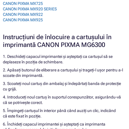
CANON PIXMA MX725
CANON PIXMA MX920 SERIES
CANON PIXMA MX922
CANON PIXMA MX925
Instrucțiuni de înlocuire a cartușului în
imprimantă CANON PIXMA MG6300
1. Deschideți capacul imprimantei și așteptați ca cartușul să se
deplaseze în poziția de schimbare.
2. Apăsați butonul de eliberare a cartușului și trageți-l ușor pentru a-l
scoate din imprimantă.
3. Scoateți noul cartuș din ambalaj și îndepărtați banda de protecție
cu grijă.
4. Introduceți noul cartuș în suportul corespunzător, asigurându-vă
că se potrivește corect.
5. Împingeți cartușul în interior până când auziți un clic, indicând
că este fixat în poziție.
6. Închideți capacul imprimantei și așteptați ca imprimanta