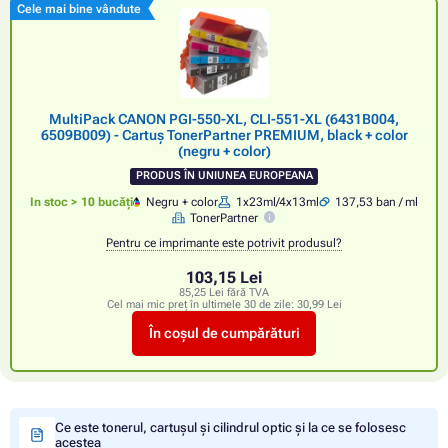
Cele mai bine vândute
MultiPack CANON PGI-550-XL, CLI-551-XL (6431B004,
6509B009) - Cartuș TonerPartner PREMIUM, black + color
(negru + color)
PRODUS ÎN UNIUNEA EUROPEANA
In stoc > 10 bucăți
Negru + color
1x23ml/4x13ml
137,53 ban / ml
TonerPartner
Pentru ce imprimante este potrivit produsul?
103,15 Lei
85,25 Lei fără TVA
Cel mai mic preț în ultimele 30 de zile:
30,99 Lei
În coșul de cumpărături
Ce este tonerul, cartușul și cilindrul optic și la ce se folosesc
acestea