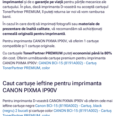
imprimantei
și de o
garanție pe viață
pentru părțile mecanice ale
cartușului. În plus, dacă imprimanta D-voastră nu acceptă cartușul
TonerPartner PREMIUM, îl puteți returna iar noi vă vom rambursa
banii.
În cazul în care doriți să imprimați fotografii sau
materiale de
prezentare de înaltă calitate
, vă recomandăm să achiziționați
cerneală originală pentru imprimantă
.
Pentru imprimanta CANON PIXMA IP90V, vă oferim 1 cartușe
compatibile și 1 cartușe originale.
Cu cartușele
TonerPartner PREMIUM
puteți
economisi până la 80%
din cost. Oferim următoarele cartușe premium pentru imprimanta
CANON PIXMA IP90V:
CANON BCI-15 (8191A002) - Cartuș
TonerPartner PREMIUM, color
Caut cartușe ieftine pentru imprimanta
CANON PIXMA IP90V
Pentru imprimanta D-voastră CANON PIXMA IP90V vă oferim cele mai
ieftine cartușe negre
Canon BCI-15 (8190A002) - Cartuș, black
(negru) 2 bucati
și cartușe color
CANON BCI-15 (8191A002) - Cartuș
TonerPartner PREMIUM, color
.