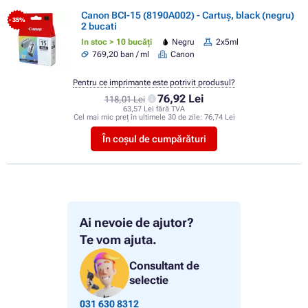
Canon BCI-15 (8190A002) - Cartuș, black (negru)
- 35%
2 bucati
In stoc > 10 bucăți
Negru
2x5ml
769,20 ban / ml
Canon
Pentru ce imprimante este potrivit produsul?
76,92 Lei
118,01 Lei
63,57 Lei fără TVA
Cel mai mic preț în ultimele 30 de zile:
76,74 Lei
În coșul de cumpărături
Ai nevoie de ajutor?
Te vom ajuta.
Consultant de
selectie
031 630 8312