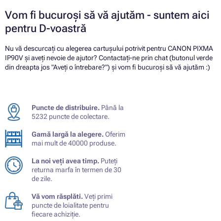
Vom fi bucuroși să vă ajutăm - suntem aici
pentru D-voastră
Nu vă descurcați cu alegerea cartușului potrivit pentru CANON PIXMA
IP90V și aveți nevoie de ajutor? Contactați-ne prin chat (butonul verde
din dreapta jos "Aveți o întrebare?") și vom fi bucuroși să vă ajutăm :)
Puncte de distribuire.
Până la
5232 puncte de colectare.
Gamă largă la alegere.
Oferim
mai mult de 40000 produse.
La noi veți avea timp.
Puteți
returna marfa în termen de 30
de zile.
Vă vom răsplăti.
Veți primi
puncte de loialitate pentru
fiecare achiziție.