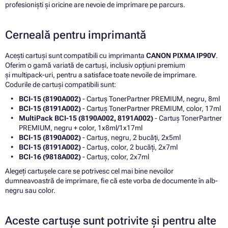
profesioniști și oricine are nevoie de imprimare pe parcurs.
Cerneală pentru imprimantă
Acești cartuși sunt compatibili cu imprimanta
CANON PIXMA IP90V
.
Oferim o gamă variată de cartuși, inclusiv opțiuni premium
și multipack-uri, pentru a satisface toate nevoile de imprimare.
Codurile de cartuși compatibili sunt:
BCI-15 (8190A002)
- Cartuș TonerPartner PREMIUM, negru, 8ml
BCI-15 (8191A002)
- Cartuș TonerPartner PREMIUM, color, 17ml
MultiPack BCI-15 (8190A002, 8191A002)
- Cartuș TonerPartner
PREMIUM, negru + color, 1x8ml/1x17ml
BCI-15 (8190A002)
- Cartuș, negru, 2 bucăți, 2x5ml
BCI-15 (8191A002)
- Cartuș, color, 2 bucăți, 2x7ml
BCI-16 (9818A002)
- Cartuș, color, 2x7ml
Alegeți cartușele care se potrivesc cel mai bine nevoilor
dumneavoastră de imprimare, fie că este vorba de documente în alb-
negru sau color.
Aceste cartușe sunt potrivite și pentru alte