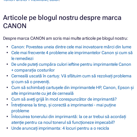
Articole pe blogul nostru despre marca
CANON
Despre marca CANON am scris mai multe articole pe blogul nostru:
Canon: Povestea uneia dintre cele mai inovatoare mărci din lume
Cele mai frecvente 4 probleme ale imprimantelor Canon și cum să
le remediezi
De unde puteți cumpăra culori ieftine pentru imprimantele Canon
+ comparația costurilor
Cerneală uscată în cartuș: Vă sfătuim cum să rezolvați problema
și cum să o preveniți.
Cum să schimbați cartușele din imprimantele HP, Canon, Epson și
alte imprimante cu jet de cerneală
Cum să aveți grijă în mod corespunzător de imprimantă?
Întreținerea la timp, și corectă a imprimantei - mai puține
probleme
Înlocuirea tonerului din imprimantă: la ce ar trebui să acordați
atenție pentru ca noul tonerul să funcționeze impecabil?
Unde aruncați imprimanta: 4 locuri pentru a o recicla