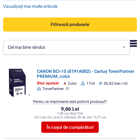
Vizualizați mai multe articole
Filtrează produsele
Cel mai bine vândut
CANON BCI-15 (8191A002) - Cartuș TonerPartner
PREMIUM, color
Stoc epuizat
Color
17ml
56,82 ban / ml
TonerPartner
Pentru ce imprimante este potrivit produsul?
9,66 Lei
7,98 Lei fără TVA
Cel mai mic preț în ultimele 30 de zile:
9,27 Lei
În coșul de cumpărături