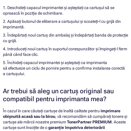
1. Deschideți capacul imprimantei și așteptați ca cartușul să se
oprească în poziția de schimbare.
2. Apăsați butonul de eliberare a cartușului și scoateți-l cu grijă din
imprimantă.
3. Îndepărtați noul cartuș din ambalaj și îndepărtați banda de protecție
cu grijă.
4. Introduceți noul cartuș în suportul corespunzător și împingeți-l ferm
până când face clic.
5. Închideți capacul imprimantei și așteptați ca imprimanta
să efectueze un ciclu de pornire pentru a confirma instalarea corectă
a cartușului.
Ar trebui să aleg un cartuș original sau
compatibil pentru imprimanta mea?
În cazul în care căutați cartușe de înaltă calitate pentru
imprimare
obișnuită acasă sau la birou
, vă recomandăm să cumpărați tonere și
cartușe ale mărcii noastre premium
TonerPartner PREMIUM
. Aceste
cartușe sunt însoțite de o
garanție împotriva deteriorării