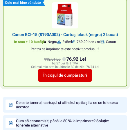
Cele mai bine vândute
Canon BCI-15 (8190A002) - Cartuș, black (negru) 2 bucati
In stoc > 10 bucăți
Negru
2x5ml
769,20 ban / ml
Canon
Pentru ce imprimante este potrivit produsul?
76,92 Lei
118,01 Lei
63,57 Lei fără TVA
Cel mai mic preț în ultimele 30 de zile:
76,74 Lei
În coșul de cumpărături
Ce este tonerul, cartușul și cilindrul optic și la ce se folosesc
acestea
Cum să economisiți până la 80 % la imprimare? Soluție:
tonerele alternative