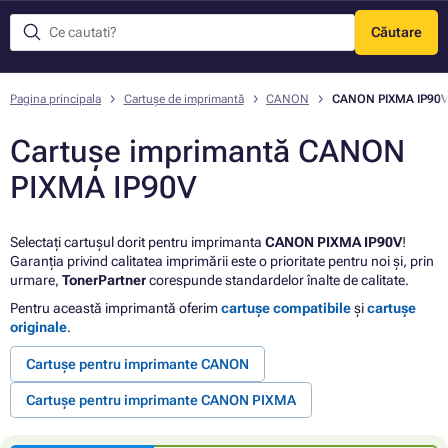
Căutare
Meniu
Pagina principala
Cartușe de imprimantă
CANON
CANON PIXMA IP90
Cartușe imprimantă CANON
PIXMA IP90V
Selectați cartușul dorit pentru imprimanta
CANON PIXMA IP90V
!
Garanția privind calitatea imprimării este o prioritate pentru noi și, prin
urmare,
TonerPartner
corespunde standardelor înalte de calitate.
Pentru această imprimantă oferim
cartușe compatibile
și
cartușe
originale
.
Cartușe pentru imprimante CANON
Cartușe pentru imprimante CANON PIXMA