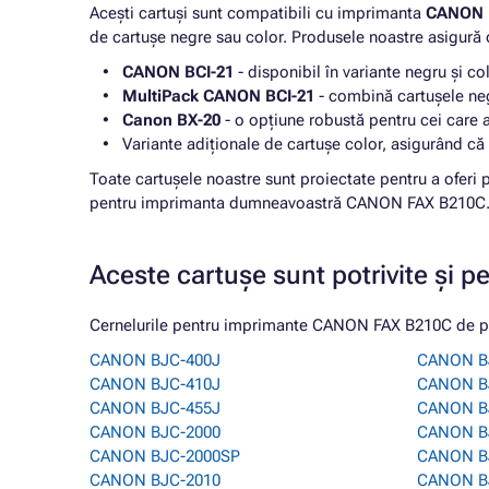
Acești cartuși sunt compatibili cu imprimanta
CANON 
de cartușe negre sau color. Produsele noastre asigură o
CANON BCI-21
- disponibil în variante negru și c
MultiPack CANON BCI-21
- combină cartușele neg
Canon BX-20
- o opțiune robustă pentru cei care 
Variante adiționale de cartușe color, asigurând că
Toate cartușele noastre sunt proiectate pentru a oferi pe
pentru imprimanta dumneavoastră CANON FAX B210C
Aceste cartușe sunt potrivite și p
Cernelurile pentru imprimante CANON FAX B210C de pe 
CANON BJC-400J
CANON B
CANON BJC-410J
CANON B
CANON BJC-455J
CANON B
CANON BJC-2000
CANON B
CANON BJC-2000SP
CANON B
CANON BJC-2010
CANON B