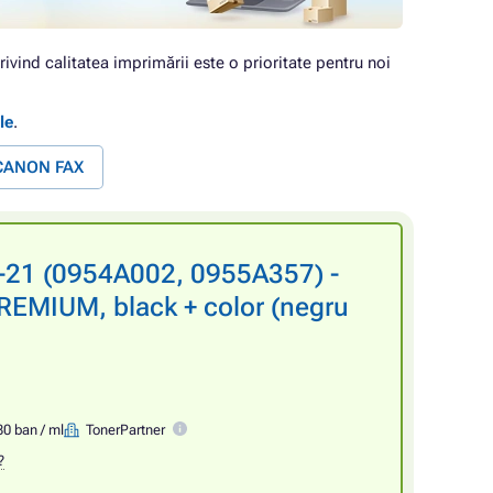
rivind calitatea imprimării este o prioritate pentru noi
le
.
 CANON FAX
-21 (0954A002, 0955A357) -
REMIUM, black + color (negru
80 ban / ml
TonerPartner
?