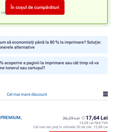
În coșul de cumpărături
 Lei
um să economisiți până la 80 % la imprimare? Soluție:
onerele alternative
% acoperire a paginii la imprimare sau cât timp vă va
ine tonerul sau cartușul?
Cel mai mare discount
17,64 Lei
r PREMIUM,
36,29 Lei
14,58 Lei fără TVA
Cel mai mic preț în ultimele 30 de zile:
15,88 Lei