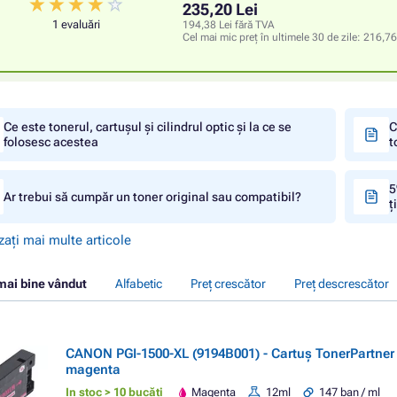
235,20 Lei
1 evaluări
194,38 Lei fără TVA
Cel mai mic preț în ultimele 30 de zile:
216,76
Ce este tonerul, cartușul și cilindrul optic și la ce se
C
folosesc acestea
t
5
Ar trebui să cumpăr un toner original sau compatibil?
ț
zați mai multe articole
mai bine vândut
Alfabetic
Preț crescător
Preț descrescător
CANON PGI-1500-XL (9194B001) - Cartuș TonerPartne
magenta
In stoc > 10 bucăți
Magenta
12ml
147 ban / ml