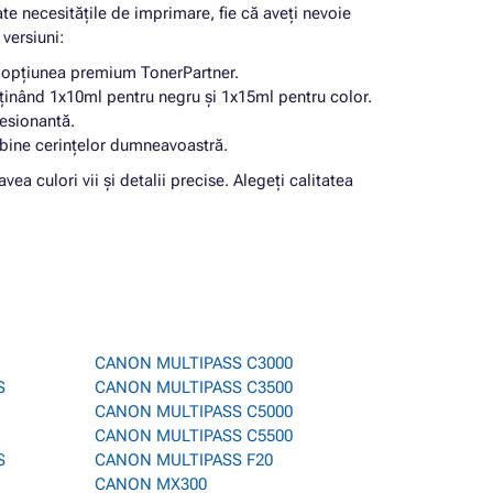
te necesitățile de imprimare, fie că aveți nevoie
versiuni:
iv opțiunea premium TonerPartner.
ținând 1x10ml pentru negru și 1x15ml pentru color.
resionantă.
i bine cerințelor dumneavoastră.
ea culori vii și detalii precise. Alegeți calitatea
CANON MULTIPASS C3000
S
CANON MULTIPASS C3500
CANON MULTIPASS C5000
CANON MULTIPASS C5500
S
CANON MULTIPASS F20
CANON MX300