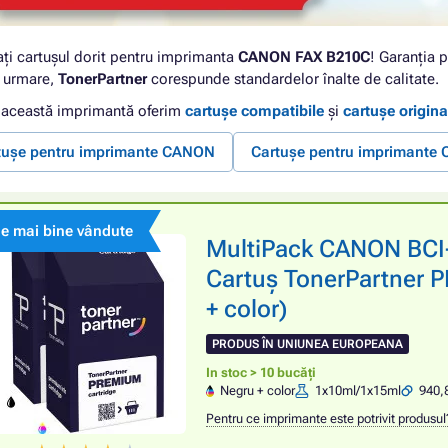
ați cartușul dorit pentru imprimanta
CANON FAX B210C
! Garanția p
n urmare,
TonerPartner
corespunde standardelor înalte de calitate.
 această imprimantă oferim
cartușe compatibile
și
cartușe origina
tușe pentru imprimante CANON
Cartușe pentru imprimante
le mai bine vândute
MultiPack CANON BCI
Cartuș TonerPartner P
+ color)
PRODUS ÎN UNIUNEA EUROPEANA
In stoc > 10 bucăți
Negru + color
1x10ml/1x15ml
940,
Pentru ce imprimante este potrivit produsul