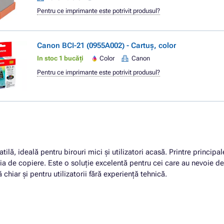
Pentru ce imprimante este potrivit produsul?
Canon BCI-21 (0955A002) - Cartuș, color
In stoc 1 bucăți
Color
Canon
Pentru ce imprimante este potrivit produsul?
tilă, ideală pentru birouri mici și utilizatori acasă. Printre princip
ncția de copiere. Este o soluție excelentă pentru cei care au nevoie 
ă chiar și pentru utilizatorii fără experiență tehnică.