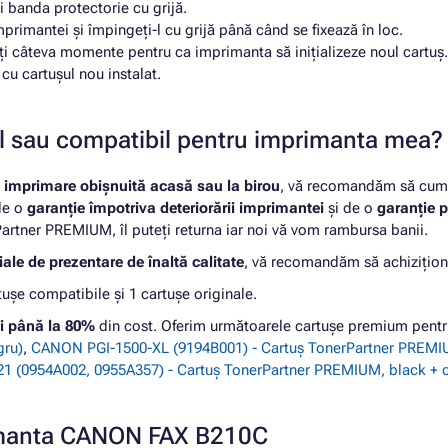
i banda protectorie cu grijă.
mprimantei și împingeți-l cu grijă până când se fixează în loc.
ați câteva momente pentru ca imprimanta să inițializeze noul cartuș.
u cartușul nou instalat.
nal sau compatibil pentru imprimanta mea?
u
imprimare obișnuită acasă sau la birou
, vă recomandăm să cumpă
 de o
garanție împotriva deteriorării imprimantei
și de o
garanție p
rtner PREMIUM, îl puteți returna iar noi vă vom rambursa banii.
ale de prezentare de înaltă calitate
, vă recomandăm să achizițion
șe compatibile și 1 cartușe originale.
i până la 80%
din cost. Oferim următoarele cartușe premium pe
gru)
,
CANON PGI-1500-XL (9194B001) - Cartuș TonerPartner PREM
 (0954A002, 0955A357) - Cartuș TonerPartner PREMIUM, black + co
rimanta CANON FAX B210C