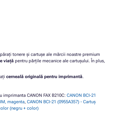
rați tonere și cartușe ale mărcii noastre premium
e viață
pentru părțile mecanice ale cartușului. În plus,
ați
cerneală originală pentru imprimantă
.
ntru imprimanta CANON FAX B210C:
CANON BCI-21
IUM, magenta
,
CANON BCI-21 (0955A357) - Cartuș
lor (negru + color)