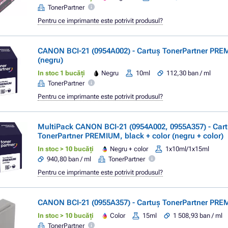
TonerPartner
Pentru ce imprimante este potrivit produsul?
CANON BCI-21 (0954A002) - Cartuș TonerPartner PRE
(negru)
In stoc 1 bucăți
Negru
10ml
112,30 ban / ml
TonerPartner
Pentru ce imprimante este potrivit produsul?
MultiPack CANON BCI-21 (0954A002, 0955A357) - Car
TonerPartner PREMIUM, black + color (negru + color)
In stoc > 10 bucăți
Negru + color
1x10ml/1x15ml
940,80 ban / ml
TonerPartner
Pentru ce imprimante este potrivit produsul?
CANON BCI-21 (0955A357) - Cartuș TonerPartner PRE
In stoc > 10 bucăți
Color
15ml
1 508,93 ban / ml
TonerPartner