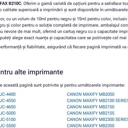
FAX B210C
. Oferim o gamă variată de opțiuni pentru a satisface toa
 calitate superioară a imprimării și sunt disponibile în următoarele 
olor, cu un volum de 10ml pentru negru și 15ml pentru color, inclus
ru și color pentru o soluție completă de imprimare, ambalajul con
au nevoie de mai mult, oferind un cartuș negru cu o capacitate imp
 puteți alege exact nuanța și capacitatea care se potrivește cel ma
rformanță și fiabilitate, asigurând că fiecare pagină imprimată va av
.
entru alte imprimante
această pagină sunt potrivite și pentru următoarele imprimante:
JC-4400
CANON MAXIFY MB2050
JC-4550
CANON MAXIFY MB2100 SERIE
JC-4650
CANON MAXIFY MB2150
JC-5000
CANON MAXIFY MB2155
JC-5100
CANON MAXIFY MB2300 SERIE
JC-5500
CANON MAXIFY MB2350