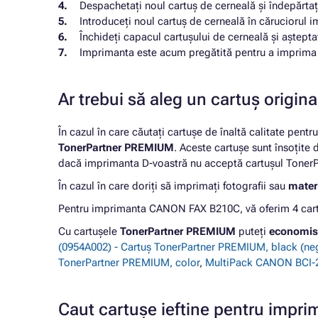
Despachetați noul cartuș de cerneală și îndepărtaț
Introduceți noul cartuș de cerneală în căruciorul i
Închideți capacul cartușului de cerneală și aștept
Imprimanta este acum pregătită pentru a imprima c
Ar trebui să aleg un cartuș origi
În cazul în care căutați cartușe de înaltă calitate pentr
TonerPartner PREMIUM
. Aceste cartușe sunt însoțite
dacă imprimanta D-voastră nu acceptă cartușul TonerPa
În cazul în care doriți să imprimați fotografii sau
materi
Pentru imprimanta CANON FAX B210C, vă oferim 4 cartu
Cu cartușele
TonerPartner PREMIUM
puteți
economis
(0954A002) - Cartuș TonerPartner PREMIUM, black (ne
TonerPartner PREMIUM, color
,
MultiPack CANON BCI-21
Caut cartușe ieftine pentru imp