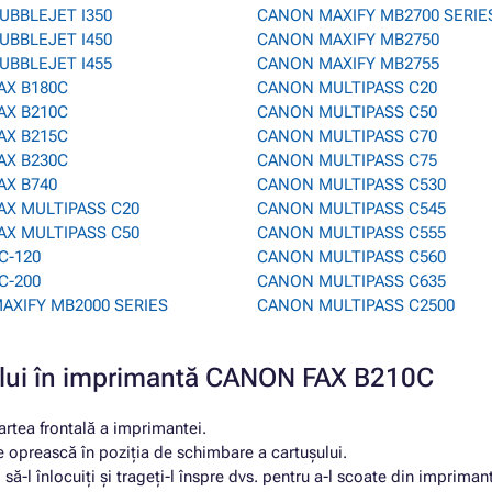
UBBLEJET I350
CANON MAXIFY MB2700 SERIE
UBBLEJET I450
CANON MAXIFY MB2750
UBBLEJET I455
CANON MAXIFY MB2755
AX B180C
CANON MULTIPASS C20
AX B210C
CANON MULTIPASS C50
AX B215C
CANON MULTIPASS C70
AX B230C
CANON MULTIPASS C75
AX B740
CANON MULTIPASS C530
AX MULTIPASS C20
CANON MULTIPASS C545
AX MULTIPASS C50
CANON MULTIPASS C555
C-120
CANON MULTIPASS C560
C-200
CANON MULTIPASS C635
AXIFY MB2000 SERIES
CANON MULTIPASS C2500
ușului în imprimantă CANON FAX B210C
rtea frontală a imprimantei.
e oprească în poziția de schimbare a cartușului.
să-l înlocuiți și trageți-l înspre dvs. pentru a-l scoate din impriman