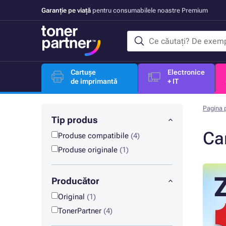
Garanție pe viață
pentru consumabilele noastre Premium
Cartușe
Electronice
de imprimantă
+ IT
Pagina p
Tip produs
Ca
Produse compatibile
(4)
Produse originale
(1)
Producător
Original
(1)
TonerPartner
(4)