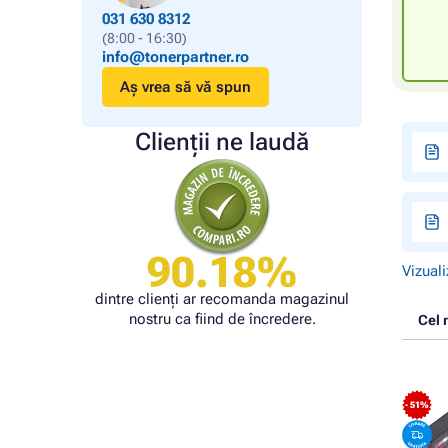
031 630 8312
(8:00 - 16:30)
info@tonerpartner.ro
Aș vrea să vă spun
Clienții ne laudă
90.18%
Vizuali
dintre clienți ar recomanda magazinul
nostru ca fiind de încredere.
Cel 
- 51%