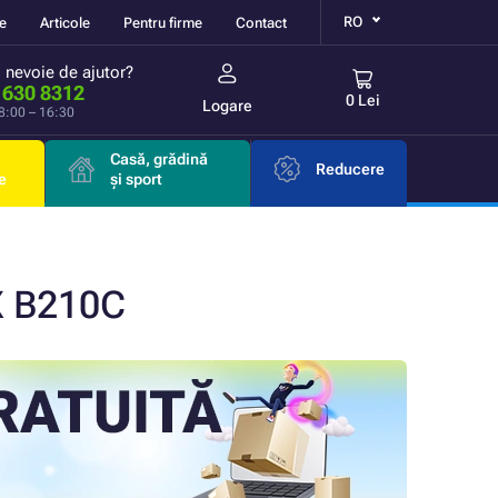
RO
re
Articole
Pentru firme
Contact
i nevoie de ajutor?
 630 8312
0 Lei
Logare
 8:00 – 16:30
Casă, grădină
Reducere
e
și sport
X B210C