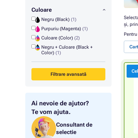
Culoare
Select
Negru (Black)
(1)
și, pri
Purpuriu (Magenta)
(1)
Pentru
Culoare (Color)
(2)
Car
Negru + Culoare (Black +
Color)
(1)
Ce
Filtrare avansată
Ai nevoie de ajutor?
Te vom ajuta.
Consultant de
selectie