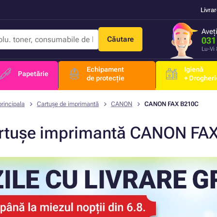
Livra
Aveț
Căutare
031
Lu-Vi
Echipament
Igienă
Papetărie
de protecție
+ Drogheri
rincipala
Cartușe de imprimantă
CANON
CANON FAX B210C
rtușe imprimantă CANON FA