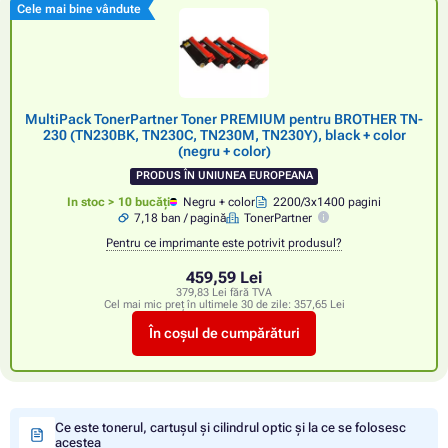
Cele mai bine vândute
MultiPack TonerPartner Toner PREMIUM pentru BROTHER TN-
230 (TN230BK, TN230C, TN230M, TN230Y), black + color
(negru + color)
PRODUS ÎN UNIUNEA EUROPEANA
In stoc > 10 bucăți
Negru + color
2200/3x1400 pagini
7,18 ban / pagină
TonerPartner
Pentru ce imprimante este potrivit produsul?
459,59 Lei
379,83 Lei fără TVA
Cel mai mic preț în ultimele 30 de zile:
357,65 Lei
În coșul de cumpărături
Ce este tonerul, cartușul și cilindrul optic și la ce se folosesc
acestea