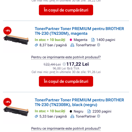
Cel mai mic preț în ultimele 30 de zile:
38,22 Lei
În coșul de cumpărături
TonerPartner Toner PREMIUM pentru BROTHER
- 4%
TN-230 (TN230M), magenta
In stoc > 10 bucăți
Magenta
1400 pagini
8,37 ban / pagină
TonerPartner
Pentru ce imprimante este potrivit produsul?
117,22 Lei
122,44 Lei
96,88 Lei fără TVA
Cel mai mic preț în ultimele 30 de zile:
91,26 Lei
În coșul de cumpărături
TonerPartner Toner PREMIUM pentru BROTHER
- 4%
TN-230 (TN230BK), black (negru)
In stoc > 10 bucăți
Negru
2200 pagini
5,33 ban / pagină
TonerPartner
Pentru ce imprimante este potrivit produsul?