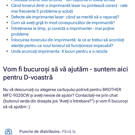
Când tonerul dintr-o imprimantă laser nu printează corect - cele
mai frecvente 5 probleme și soluții
Defecte ale imprimantei laser: când se merită să o reparați?
Cum să aveți grijă în mod corespunzător de imprimantă?
Întreținerea la timp, și corectă a imprimantei - mai puține
probleme
Înlocuirea tonerului din imprimantă: la ce ar trebui să acordați
atenție pentru ca noul tonerul să funcționeze impecabil?
Unde aruncați imprimanta: 4 locuri pentru a o recicla
Vom fi bucuroși să vă ajutăm - suntem aici
pentru D-voastră
Nu vă descurcați cu alegerea cartușului potrivit pentru BROTHER
MFC-9320CW și aveți nevoie de ajutor? Contactați-ne prin chat
(butonul verde din dreapta jos "Aveți o întrebare?") și vom fi bucuroși
să vă ajutăm :)
Puncte de distribuire.
Până la