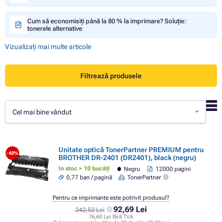
Cum să economisiți până la 80 % la imprimare? Soluție:
tonerele alternative
Vizualizați mai multe articole
Filtrează produsele
Cel mai bine vândut
Unitate optică TonerPartner PREMIUM pentru
- 62%
BROTHER DR-2401 (DR2401), black (negru)
In stoc > 10 bucăți
Negru
12000 pagini
0,77 ban / pagină
TonerPartner
Pentru ce imprimante este potrivit produsul?
92,69 Lei
242,52 Lei
76,60 Lei fără TVA