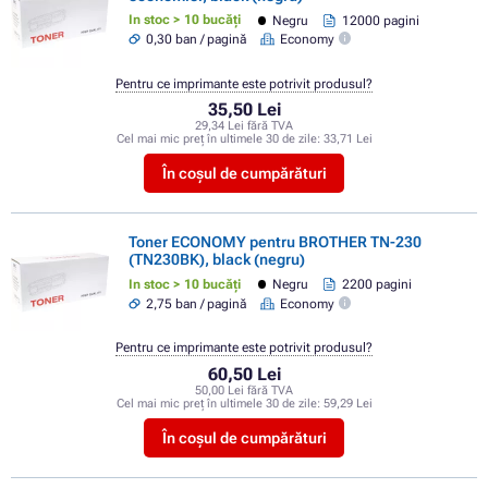
In stoc > 10 bucăți
Negru
12000 pagini
0,30 ban / pagină
Economy
Pentru ce imprimante este potrivit produsul?
35,50 Lei
29,34 Lei fără TVA
Cel mai mic preț în ultimele 30 de zile:
33,71 Lei
În coșul de cumpărături
Toner ECONOMY pentru BROTHER TN-230
(TN230BK), black (negru)
In stoc > 10 bucăți
Negru
2200 pagini
2,75 ban / pagină
Economy
Pentru ce imprimante este potrivit produsul?
60,50 Lei
50,00 Lei fără TVA
Cel mai mic preț în ultimele 30 de zile:
59,29 Lei
În coșul de cumpărături