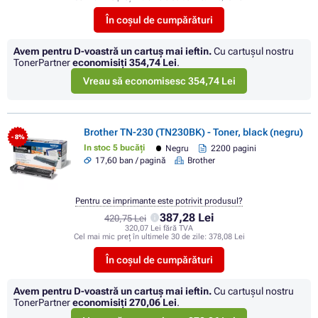
În coșul de cumpărături
Avem pentru D-voastră un cartuș mai ieftin.
Cu cartuşul nostru
TonerPartner
economisiţi
354,74 Lei
.
Vreau să economisesc 354,74 Lei
Brother TN-230 (TN230BK) - Toner, black (negru)
- 8%
In stoc 5 bucăți
Negru
2200 pagini
17,60 ban / pagină
Brother
Pentru ce imprimante este potrivit produsul?
387,28 Lei
420,75 Lei
320,07 Lei fără TVA
Cel mai mic preț în ultimele 30 de zile:
378,08 Lei
În coșul de cumpărături
Avem pentru D-voastră un cartuș mai ieftin.
Cu cartuşul nostru
TonerPartner
economisiţi
270,06 Lei
.