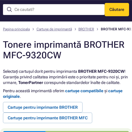
Căutare
Meniu
Pagina principala
Cartușe de imprimantă
BROTHER
BROTHER MFC-93
Tonere imprimantă BROTHER
MFC-9320CW
Selectați cartușul dorit pentru imprimanta
BROTHER MFC-9320CW
!
Garanția privind calitatea imprimării este o prioritate pentru noi și, prin
urmare,
TonerPartner
corespunde standardelor înalte de calitate.
Pentru această imprimantă oferim
cartușe compatibile
și
cartușe
originale
.
Cartușe pentru imprimante BROTHER
Cartușe pentru imprimante BROTHER MFC