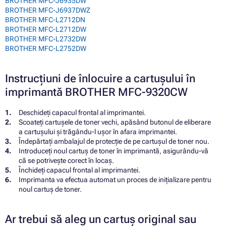
BROTHER MFC-J6935DW
BROTHER MFC-J6937DWZ
BROTHER MFC-L2712DN
BROTHER MFC-L2712DW
BROTHER MFC-L2732DW
BROTHER MFC-L2752DW
Instrucțiuni de înlocuire a cartușului în
imprimantă BROTHER MFC-9320CW
Deschideți capacul frontal al imprimantei.
Scoateți cartușele de toner vechi, apăsând butonul de eliberare
a cartușului și trăgându-l ușor în afara imprimantei.
Îndepărtați ambalajul de protecție de pe cartușul de toner nou.
Introduceți noul cartuș de toner în imprimantă, asigurându-vă
că se potrivește corect în locaș.
Închideți capacul frontal al imprimantei.
Imprimanta va efectua automat un proces de inițializare pentru
noul cartuș de toner.
Ar trebui să aleg un cartuș original sau