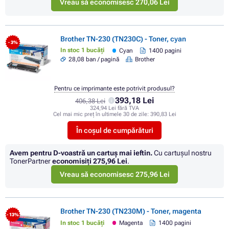
Vreau să economisesc 270,06 Lei
Brother TN-230 (TN230C) - Toner, cyan
- 3%
In stoc 1 bucăți
Cyan
1400 pagini
28,08 ban / pagină
Brother
Pentru ce imprimante este potrivit produsul?
393,18 Lei
406,38 Lei
324,94 Lei fără TVA
Cel mai mic preț în ultimele 30 de zile:
390,83 Lei
În coșul de cumpărături
Avem pentru D-voastră un cartuș mai ieftin.
Cu cartuşul nostru
TonerPartner
economisiţi
275,96 Lei
.
Vreau să economisesc 275,96 Lei
Brother TN-230 (TN230M) - Toner, magenta
- 13%
In stoc 1 bucăți
Magenta
1400 pagini