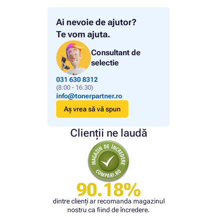
Ai nevoie de ajutor?
Te vom ajuta.
Consultant de
selectie
031 630 8312
(8:00 - 16:30)
info@tonerpartner.ro
Aș vrea să vă spun
Clienții ne laudă
90.18%
dintre clienți ar recomanda magazinul
nostru ca fiind de încredere.