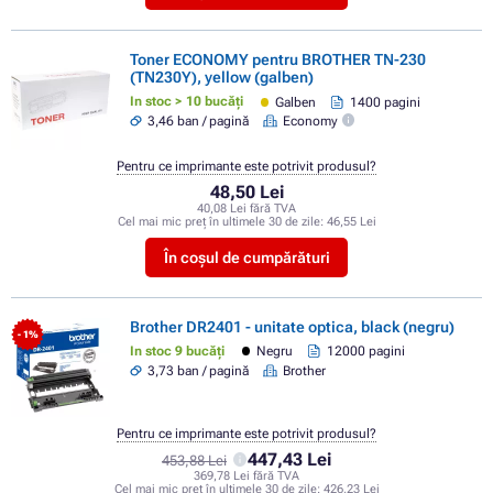
Toner ECONOMY pentru BROTHER TN-230
(TN230Y), yellow (galben)
In stoc > 10 bucăți
Galben
1400 pagini
3,46 ban / pagină
Economy
Pentru ce imprimante este potrivit produsul?
48,50 Lei
40,08 Lei fără TVA
Cel mai mic preț în ultimele 30 de zile:
46,55 Lei
În coșul de cumpărături
Brother DR2401 - unitate optica, black (negru)
- 1%
In stoc 9 bucăți
Negru
12000 pagini
3,73 ban / pagină
Brother
Pentru ce imprimante este potrivit produsul?
447,43 Lei
453,88 Lei
369,78 Lei fără TVA
Cel mai mic preț în ultimele 30 de zile:
426,23 Lei