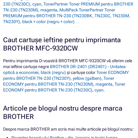
230 (TN230C), cyan
,
TonerPartner Toner PREMIUM pentru BROTHER
TN-230 (TN230M), magenta
,
MultiPack TonerPartner Toner
PREMIUM pentru BROTHER TN-230 (TN230BK, TN230C, TN230M,
TN230Y), black + color (negru + color)
Caut cartușe ieftine pentru imprimanta
BROTHER MFC-9320CW
Pentru imprimanta D-voastră BROTHER MFC-9320CW vă oferim cele
mai ieftine cartușe negre
BROTHER DR-2401 (DR2401) - Unitatea
optică a economiei, black (negru)
și cartușe color
Toner ECONOMY
pentru BROTHER TN-230 (TN230Y), yellow (galben)
,
Toner
ECONOMY pentru BROTHER TN-230 (TN230M), magenta
,
Toner
ECONOMY pentru BROTHER TN-230 (TN230C), cyan
.
Articole pe blogul nostru despre marca
BROTHER
Despre marca BROTHER am scris mai multe articole pe blogul nostru:
Povestea brand-ului Brother - din Japonia in toata lumea