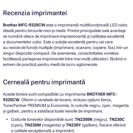
Recenzia imprimantei
Brother MFC-9320CW
este o imprimantă multifuncțională LED color,
ideală pentru birourile mici și medii. Printre principalele sale avantaje
se numără viteza de imprimare impresionantă și calitatea excelentă
a documentelor color. Este o soluție excelentă pentru cei care
au nevoie de funcții multiple (imprimare, scanare, copiere, fax) într-un
singur dispozitiv compact. De asemenea, conectivitatea wireless
facilitează partajarea imprimantei între mai mulți utilizatori, făcând-o
extrem de practică pentru medii de lucru aglomerate.
Cerneală pentru imprimantă
Aceste tonere sunt compatibile cu imprimanta
BROTHER MFC-
9320CW
. Oferim o varietate de tonere, inclusiv opțiuni Xerox,
TonerPartner PREMIUM și Economie, în culorile negru, cyan, magenta
și galben, pentru a satisface toate nevoile de imprimare.
Codurile tonerelor disponibile sunt:
TN230BK
(negru),
TN230C
(cyan),
TN230M
(magenta) și
TN230Y
(galben), fiecare oferind
o calitate excepțională a imprimării.