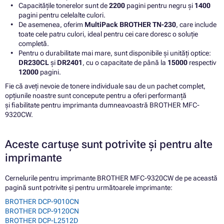
Capacitățile tonerelor sunt de
2200
pagini pentru negru și
1400
pagini pentru celelalte culori.
De asemenea, oferim
MultiPack BROTHER TN-230
, care include
toate cele patru culori, ideal pentru cei care doresc o soluție
completă.
Pentru o durabilitate mai mare, sunt disponibile și unități optice:
DR230CL
și
DR2401
, cu o capacitate de până la
15000
respectiv
12000
pagini.
Fie că aveți nevoie de tonere individuale sau de un pachet complet,
opțiunile noastre sunt concepute pentru a oferi performanță
și fiabilitate pentru imprimanta dumneavoastră BROTHER MFC-
9320CW.
Aceste cartușe sunt potrivite și pentru alte
imprimante
Cernelurile pentru imprimante BROTHER MFC-9320CW de pe această
pagină sunt potrivite și pentru următoarele imprimante:
BROTHER DCP-9010CN
BROTHER DCP-9120CN
BROTHER DCP-L2512D