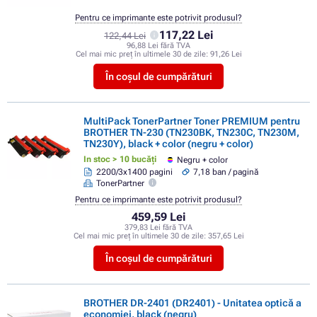
Pentru ce imprimante este potrivit produsul?
117,22 Lei
122,44 Lei
96,88 Lei fără TVA
Cel mai mic preț în ultimele 30 de zile:
91,26 Lei
În coșul de cumpărături
MultiPack TonerPartner Toner PREMIUM pentru
BROTHER TN-230 (TN230BK, TN230C, TN230M,
TN230Y), black + color (negru + color)
In stoc > 10 bucăți
Negru + color
2200/3x1400 pagini
7,18 ban / pagină
TonerPartner
Pentru ce imprimante este potrivit produsul?
459,59 Lei
379,83 Lei fără TVA
Cel mai mic preț în ultimele 30 de zile:
357,65 Lei
În coșul de cumpărături
BROTHER DR-2401 (DR2401) - Unitatea optică a
economiei, black (negru)