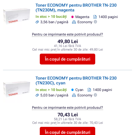
Toner ECONOMY pentru BROTHER TN-230
(TN230M), magenta
In stoc > 10 bucăți
Magenta
1400 pagini
3,56 ban / pagină
Economy
Pentru ce imprimante este potrivit produsul?
49,80 Lei
41,16 Lei fără TVA
Cel mai mic preț în ultimele 30 de zile:
49,80 Lei
În coșul de cumpărături
Toner ECONOMY pentru BROTHER TN-230
(TN230C), cyan
In stoc > 10 bucăți
Cyan
1400 pagini
5,03 ban / pagină
Economy
Pentru ce imprimante este potrivit produsul?
70,43 Lei
58,21 Lei fără TVA
Cel mai mic preț în ultimele 30 de zile:
70,43 Lei
În coșul de cumpărături