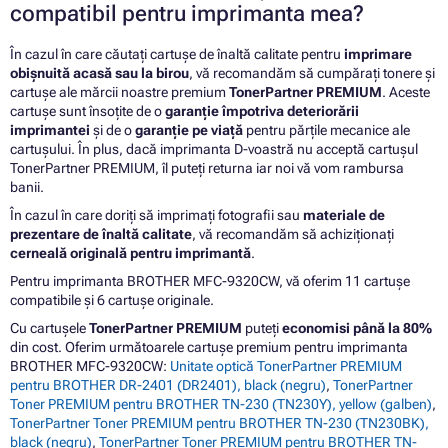
compatibil pentru imprimanta mea?
În cazul în care căutați cartușe de înaltă calitate pentru
imprimare
obișnuită acasă sau la birou
, vă recomandăm să cumpărați tonere și
cartușe ale mărcii noastre premium
TonerPartner PREMIUM
. Aceste
cartușe sunt însoțite de o
garanție împotriva deteriorării
imprimantei
și de o
garanție pe viață
pentru părțile mecanice ale
cartușului. În plus, dacă imprimanta D-voastră nu acceptă cartușul
TonerPartner PREMIUM, îl puteți returna iar noi vă vom rambursa
banii.
În cazul în care doriți să imprimați fotografii sau
materiale de
prezentare de înaltă calitate
, vă recomandăm să achiziționați
cerneală originală pentru imprimantă
.
Pentru imprimanta BROTHER MFC-9320CW, vă oferim 11 cartușe
compatibile și 6 cartușe originale.
Cu cartușele
TonerPartner PREMIUM
puteți
economisi până la 80%
din cost. Oferim următoarele cartușe premium pentru imprimanta
BROTHER MFC-9320CW:
Unitate optică TonerPartner PREMIUM
pentru BROTHER DR-2401 (DR2401), black (negru)
,
TonerPartner
Toner PREMIUM pentru BROTHER TN-230 (TN230Y), yellow (galben)
,
TonerPartner Toner PREMIUM pentru BROTHER TN-230 (TN230BK),
black (negru)
,
TonerPartner Toner PREMIUM pentru BROTHER TN-