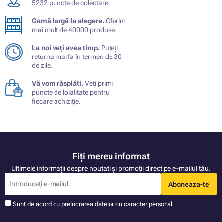
5232 puncte de colectare.
Gamă largă la alegere.
Oferim
mai mult de 40000 produse.
La noi veți avea timp.
Puteți
returna marfa în termen de 30
de zile.
Vă vom răsplăti.
Veți primi
puncte de loialitate pentru
fiecare achiziție.
Fiți mereu informat
Ultimele informații despre noutati și promoții direct pe e-mailul tău.
Aboneaza-te
Sunt de acord cu prelucrarea
datelor cu caracter personal