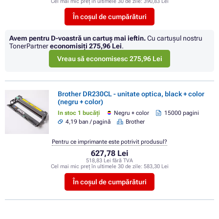
Cel mai mic preț în ultimele 30 de zile:
390,83 Lei
În coșul de cumpărături
Avem pentru D-voastră un cartuș mai ieftin.
Cu cartuşul nostru
TonerPartner
economisiţi
275,96 Lei
.
Vreau să economisesc 275,96 Lei
Brother DR230CL - unitate optica, black + color
(negru + color)
In stoc 1 bucăți
Negru + color
15000 pagini
4,19 ban / pagină
Brother
Pentru ce imprimante este potrivit produsul?
627,78 Lei
518,83 Lei fără TVA
Cel mai mic preț în ultimele 30 de zile:
583,30 Lei
În coșul de cumpărături