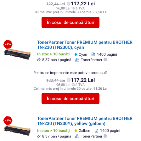
117,22 Lei
122,44 Lei
96,88 Lei fără TVA
Cel mai mic preț în ultimele 30 de zile:
87,50 Lei
În coșul de cumpărături
TonerPartner Toner PREMIUM pentru BROTHER
- 4%
TN-230 (TN230C), cyan
In stoc > 10 bucăți
Cyan
1400 pagini
8,37 ban / pagină
TonerPartner
Pentru ce imprimante este potrivit produsul?
117,22 Lei
122,44 Lei
96,88 Lei fără TVA
Cel mai mic preț în ultimele 30 de zile:
91,26 Lei
În coșul de cumpărături
TonerPartner Toner PREMIUM pentru BROTHER
- 4%
TN-230 (TN230Y), yellow (galben)
In stoc > 10 bucăți
Galben
1400 pagini
8,37 ban / pagină
TonerPartner