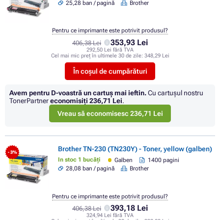
25,28 ban / pagină
Brother
Pentru ce imprimante este potrivit produsul?
353,93 Lei
406,38 Lei
292,50 Lei fără TVA
Cel mai mic preț în ultimele 30 de zile:
348,29 Lei
În coșul de cumpărături
Avem pentru D-voastră un cartuș mai ieftin.
Cu cartuşul nostru
TonerPartner
economisiţi
236,71 Lei
.
Vreau să economisesc 236,71 Lei
Brother TN-230 (TN230Y) - Toner, yellow (galben)
- 3%
In stoc 1 bucăți
Galben
1400 pagini
28,08 ban / pagină
Brother
Pentru ce imprimante este potrivit produsul?
393,18 Lei
406,38 Lei
324,94 Lei fără TVA