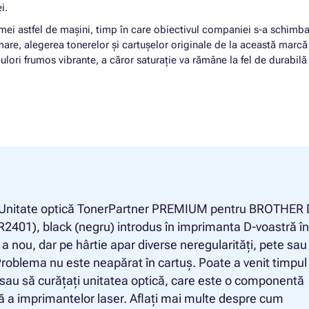
ei.
mei astfel de mașini, timp în care obiectivul companiei s-a schimba
rmare, alegerea tonerelor și cartușelor originale de la această marcă 
ulori frumos vibrante, a căror saturație va rămâne la fel de durabilă 
 Unitate optică TonerPartner PREMIUM pentru BROTHER 
2401), black (negru) introdus în imprimanta D-voastră î
a nou, dar pe hârtie apar diverse neregularități, pete sau
roblema nu este neapărat în cartuș. Poate a venit timpul
i sau să curățați unitatea optică, care este o componentă
ă a imprimantelor laser. Aflați mai multe despre cum