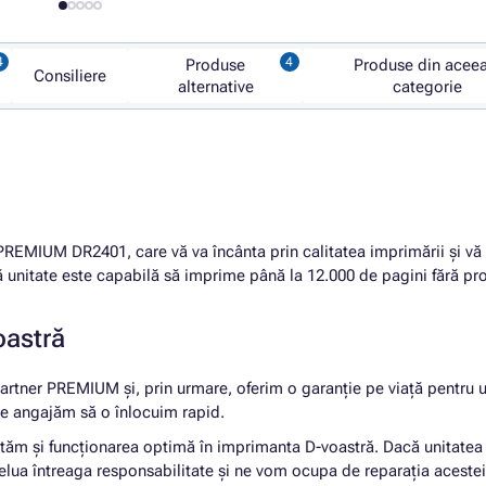
Produse
Produse din aceea
Consiliere
alternative
categorie
PREMIUM DR2401, care vă va încânta prin calitatea imprimării și vă
ă unitate este capabilă să imprime până la 12.000 de pagini fără p
oastră
artner PREMIUM și, prin urmare, oferim o garanție pe viață pentru u
 ne angajăm să o înlocuim rapid.
ntăm și funcționarea optimă în imprimanta D-voastră. Dacă unitatea
lua întreaga responsabilitate și ne vom ocupa de reparația aceste