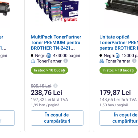
er
MultiPack TonerPartner
Unitate optică
Toner PREMIUM pentru
TonerPartner PR
1
BROTHER TN-2421
pentru BROTHER 
negru)
(TN2421), black (negru)
B023 (DRB023), b
gini
Negru
4x3000 pagini
Negru
12000 p
3+1 GRATUIT
(negru)
TonerPartner
TonerPartner
In stoc > 10 bucăți
In stoc > 10 bucăți
505,15 Lei
238,76 Lei
179,87 Lei
197,32 Lei fără TVA
148,65 Lei fără TVA
1,99 ban / pagină
1,50 ban / pagină
e
În coșul de
În coșul de
i
cumpărături
cumpărătur