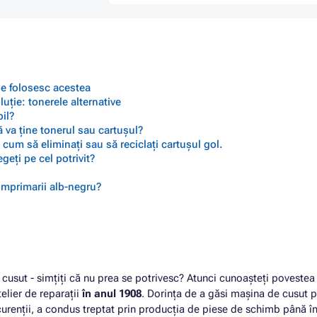
 se folosesc acestea
ție: tonerele alternative
il?
 va ține tonerul sau cartușul?
cum să eliminați sau să reciclați cartușul gol.
geți pe cel potrivit?
 imprimarii alb-negru?
cusut - simțiți că nu prea se potrivesc? Atunci cunoașteți povestea
telier de reparații
în anul 1908
. Dorința de a găsi mașina de cusut p
urenții, a condus treptat prin producția de piese de schimb până î