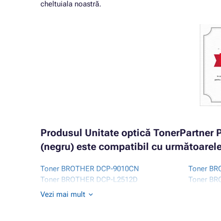
cheltuiala noastră.
Produsul Unitate optică TonerPartne
(negru) este compatibil cu următoarele
Toner BROTHER DCP-9010CN
Toner B
Toner BROTHER DCP-L2512D
Toner B
Toner BROTHER DCP-L2530DW
Toner BR
Vezi mai mult
Toner BROTHER DCP-L2532DW
Toner B
Toner BROTHER DCP-L2552DN
Toner B