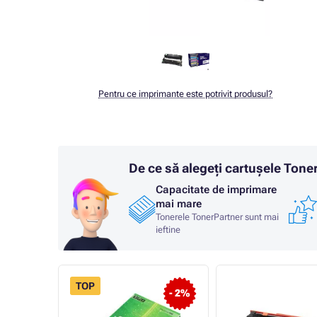
Pentru ce imprimante este potrivit produsul?
De ce să alegeți cartușele Ton
Capacitate de imprimare
mai mare
Tonerele TonerPartner sunt mai
ieftine
TOP
- 4%
- 2%