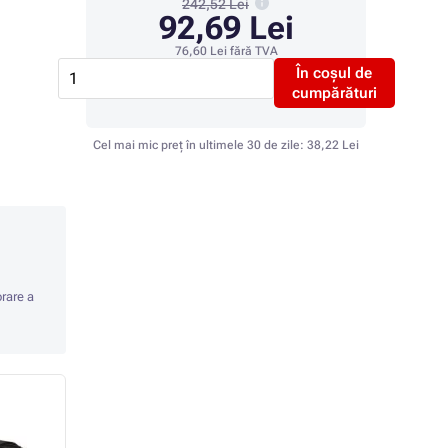
242,52 Lei
92,69 Lei
76,60 Lei
fără TVA
În coșul de
cumpărături
Cel mai mic preț în ultimele 30 de zile:
38,22 Lei
orare a
- 45%