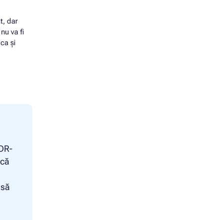
t, dar
nu va fi
ca și
DR-
ncă
 să