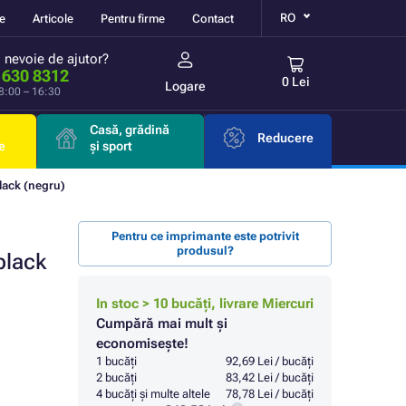
RO
re
Articole
Pentru firme
Contact
i nevoie de ajutor?
 630 8312
0 Lei
Logare
 8:00 – 16:30
Casă, grădină
Reducere
e
și sport
lack (negru)
Pentru ce imprimante este potrivit
produsul?
black
In stoc > 10 bucăți, livrare Miercuri
Cumpără mai mult și
economisește!
1 bucăți
92,69 Lei / bucăți
2 bucăți
83,42 Lei / bucăți
4 bucăți și multe altele
78,78 Lei / bucăți