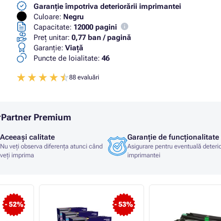
Garanție împotriva deteriorării imprimantei
Culoare:
Negru
Capacitate:
12000 pagini
Preț unitar:
0,77 ban / pagină
Garanţie:
Viaţă
Puncte de loialitate:
46
88 evaluări
erPartner Premium
Aceeași calitate
Garanție de funcționalitate
Nu veți observa diferența atunci când
Asigurare pentru eventuală deteri
veți imprima
imprimantei
- 52%
- 53%