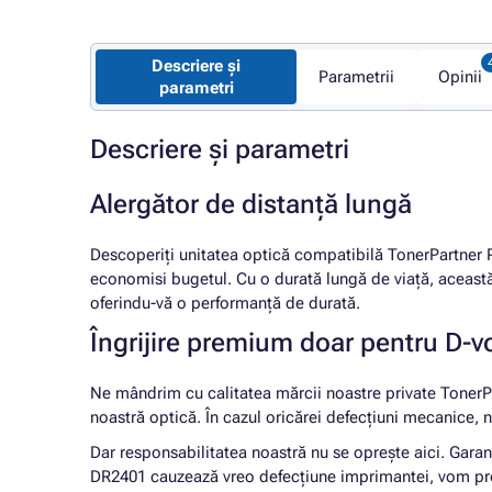
Descriere și
Parametrii
Opinii
parametri
Descriere și parametri
Alergător de distanță lungă
Descoperiți unitatea optică compatibilă TonerPartner 
economisi bugetul. Cu o durată lungă de viață, aceast
oferindu-vă o performanță de durată.
Îngrijire premium doar pentru D-v
Ne mândrim cu calitatea mărcii noastre private TonerP
noastră optică. În cazul oricărei defecțiuni mecanice,
Dar responsabilitatea noastră nu se oprește aici. Gara
DR2401 cauzează vreo defecțiune imprimantei, vom pre