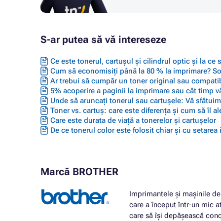
S-ar putea să vă intereseze
Ce este tonerul, cartușul și cilindrul optic și la ce
Cum să economisiți până la 80 % la imprimare? Solu
Ar trebui să cumpăr un toner original sau compatib
5% acoperire a paginii la imprimare sau cât timp vă
Unde să aruncați tonerul sau cartușele: Vă sfătuim 
Toner vs. cartuș: care este diferența și cum să îl ale
Care este durata de viață a tonerelor și cartușelor
De ce tonerul color este folosit chiar și cu setarea
Marcă BROTHER
Imprimantele și mașinile de 
care a început într-un mic a
care să își depășească conc