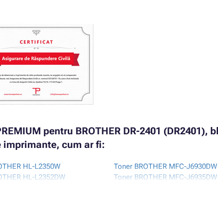
r PREMIUM pentru BROTHER DR-2401 (DR2401), b
 imprimante, cum ar fi:
ROTHER HL-L2350W
Toner BROTHER MFC-J6930DW
ROTHER HL-L2352DW
Toner BROTHER MFC-J6935DW
OTHER HL-L2372DN
Toner BROTHER MFC-J6937DW
ROTHER MFC-9120CN
Toner BROTHER MFC-L2712DN
ROTHER MFC-9320CW
Toner BROTHER MFC-L2712DW