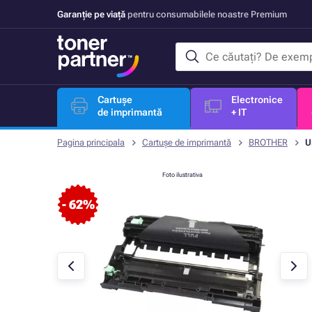
Garanție pe viață
pentru consumabilele noastre Premium
Cartușe
Electronice
de imprimantă
+ IT
Pagina principala
Cartușe de imprimantă
BROTHER
U
Foto ilustrativa
- 62%