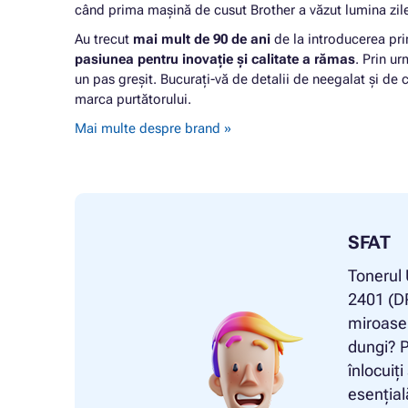
când prima mașină de cusut Brother a văzut lumina zil
Au trecut
mai mult de 90 de ani
de la introducerea pri
pasiunea pentru inovație și calitate a rămas
. Prin u
un pas greșit. Bucurați-vă de detalii de neegalat și de c
marca purtătorului.
Mai multe despre brand »
SFAT
Tonerul
2401 (DR
miroase 
dungi? P
înlocuiț
esențial