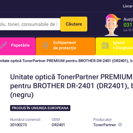
Livra
Aveț
Căutare
031
Lu-Vi
Echipament
Igienă
Papetărie
de protecție
+ Drogheri
nitate optică TonerPartner PREMIUM pentru BROTHER DR-2401 (DR2401), b
Unitate optică TonerPartner PREMIUM
pentru BROTHER DR-2401 (DR2401), 
(negru)
PRODUS ÎN UNIUNEA EUROPEANA
Numărul comenzii
OEM
Producator
20100273
DR2401
TonerPartner