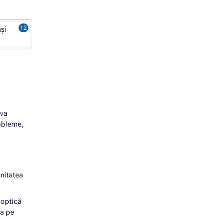
și
 va
robleme,
nitatea
 optică
ia pe