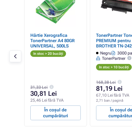
er
Hârtie Xerografica
TonerPartner Ton
TonerPartner A4 80GR
PREMIUM pentru
0
UNIVERSAL, 500LS
BROTHER TN-242
(TN2421), black (
agini
Negru
3000 pa
In stoc > 20 bucăți
TonerPartner
In stoc > 10 bucăți
168,38 Lei
31,33 Lei
81,19 Lei
30,81 Lei
67,10 Lei fără TVA
25,46 Lei fără TVA
2,71 ban / pagină
e
În coșul de
În coșul d
ri
cumpărături
cumpărătur