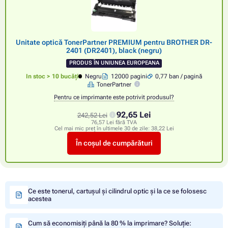
Unitate optică TonerPartner PREMIUM pentru BROTHER DR-
2401 (DR2401), black (negru)
PRODUS ÎN UNIUNEA EUROPEANA
In stoc > 10 bucăți
Negru
12000 pagini
0,77 ban / pagină
TonerPartner
Pentru ce imprimante este potrivit produsul?
92,65 Lei
242,52 Lei
76,57 Lei fără TVA
Cel mai mic preț în ultimele 30 de zile:
38,22 Lei
În coșul de cumpărături
Ce este tonerul, cartușul și cilindrul optic și la ce se folosesc
acestea
Cum să economisiți până la 80 % la imprimare? Soluție: