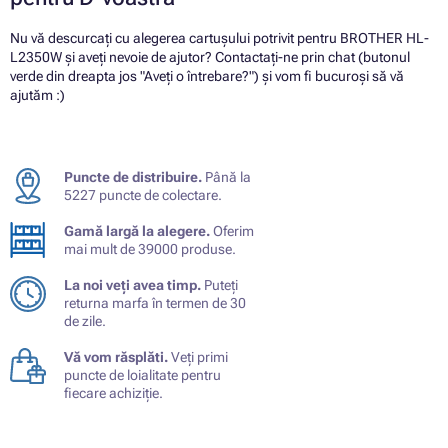
Nu vă descurcați cu alegerea cartușului potrivit pentru BROTHER HL-
L2350W și aveți nevoie de ajutor? Contactați-ne prin chat (butonul
verde din dreapta jos "Aveți o întrebare?") și vom fi bucuroși să vă
ajutăm :)
Puncte de distribuire.
Până la
5227 puncte de colectare.
Gamă largă la alegere.
Oferim
mai mult de 39000 produse.
La noi veți avea timp.
Puteți
returna marfa în termen de 30
de zile.
Vă vom răsplăti.
Veți primi
puncte de loialitate pentru
fiecare achiziție.