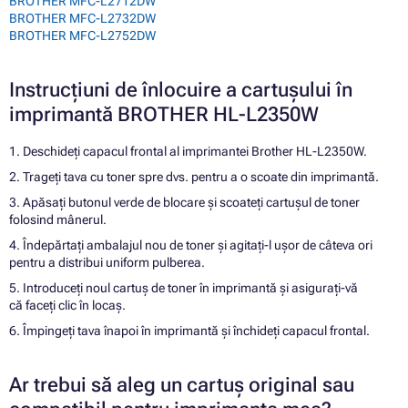
BROTHER MFC-L2712DW
BROTHER MFC-L2732DW
BROTHER MFC-L2752DW
Instrucțiuni de înlocuire a cartușului în
imprimantă BROTHER HL-L2350W
1. Deschideți capacul frontal al imprimantei Brother HL-L2350W.
2. Trageți tava cu toner spre dvs. pentru a o scoate din imprimantă.
3. Apăsați butonul verde de blocare și scoateți cartușul de toner
folosind mânerul.
4. Îndepărtați ambalajul nou de toner și agitați-l ușor de câteva ori
pentru a distribui uniform pulberea.
5. Introduceți noul cartuș de toner în imprimantă și asigurați-vă
că faceți clic în locaș.
6. Împingeți tava înapoi în imprimantă și închideți capacul frontal.
Ar trebui să aleg un cartuș original sau