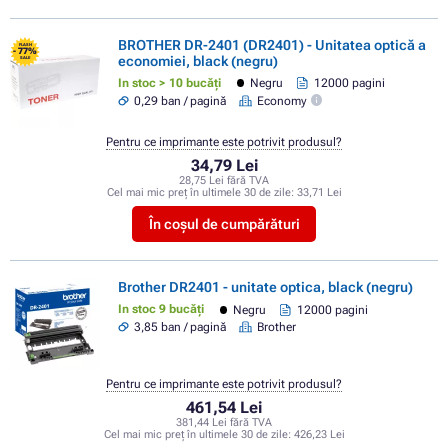
BROTHER DR-2401 (DR2401) - Unitatea optică a
FLASH
- 77%
economiei, black (negru)
SALE
In stoc > 10 bucăți
Negru
12000 pagini
0,29 ban / pagină
Economy
Pentru ce imprimante este potrivit produsul?
34,79 Lei
28,75 Lei fără TVA
Cel mai mic preț în ultimele 30 de zile:
33,71 Lei
În coșul de cumpărături
Brother DR2401 - unitate optica, black (negru)
In stoc 9 bucăți
Negru
12000 pagini
3,85 ban / pagină
Brother
Pentru ce imprimante este potrivit produsul?
461,54 Lei
381,44 Lei fără TVA
Cel mai mic preț în ultimele 30 de zile:
426,23 Lei