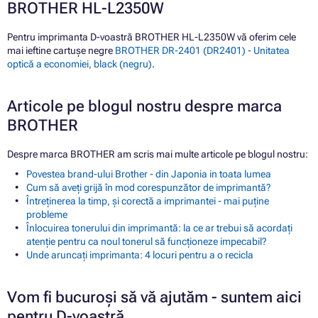
BROTHER HL-L2350W
Pentru imprimanta D-voastră BROTHER HL-L2350W vă oferim cele
mai ieftine cartușe negre
BROTHER DR-2401 (DR2401) - Unitatea
optică a economiei, black (negru)
.
Articole pe blogul nostru despre marca
BROTHER
Despre marca BROTHER am scris mai multe articole pe blogul nostru:
Povestea brand-ului Brother - din Japonia in toata lumea
Cum să aveți grijă în mod corespunzător de imprimantă?
Întreținerea la timp, și corectă a imprimantei - mai puține
probleme
Înlocuirea tonerului din imprimantă: la ce ar trebui să acordați
atenție pentru ca noul tonerul să funcționeze impecabil?
Unde aruncați imprimanta: 4 locuri pentru a o recicla
Vom fi bucuroși să vă ajutăm - suntem aici
pentru D-voastră