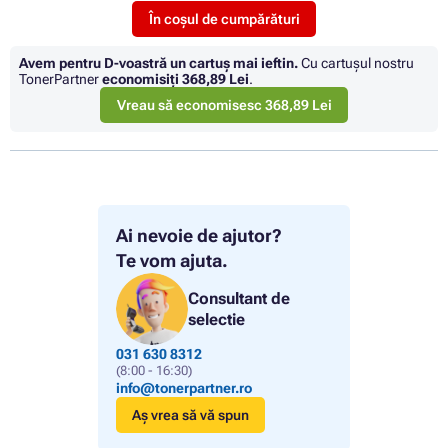
În coșul de cumpărături
Avem pentru D-voastră un cartuș mai ieftin.
Cu cartuşul nostru
TonerPartner
economisiţi
368,89 Lei
.
Vreau să economisesc 368,89 Lei
Ai nevoie de ajutor?
Te vom ajuta.
Consultant de
selectie
031 630 8312
(8:00 - 16:30)
info@tonerpartner.ro
Aș vrea să vă spun