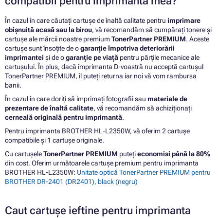
compatibil pentru imprimanta mea?
În cazul în care căutați cartușe de înaltă calitate pentru
imprimare
obișnuită acasă sau la birou
, vă recomandăm să cumpărați tonere și
cartușe ale mărcii noastre premium
TonerPartner PREMIUM
. Aceste
cartușe sunt însoțite de o
garanție împotriva deteriorării
imprimantei
și de o
garanție pe viață
pentru părțile mecanice ale
cartușului. În plus, dacă imprimanta D-voastră nu acceptă cartușul
TonerPartner PREMIUM, îl puteți returna iar noi vă vom rambursa
banii.
În cazul în care doriți să imprimați fotografii sau
materiale de
prezentare de înaltă calitate
, vă recomandăm să achiziționați
cerneală originală pentru imprimantă
.
Pentru imprimanta BROTHER HL-L2350W, vă oferim 2 cartușe
compatibile și 1 cartușe originale.
Cu cartușele
TonerPartner PREMIUM
puteți
economisi până la 80%
din cost. Oferim următoarele cartușe premium pentru imprimanta
BROTHER HL-L2350W:
Unitate optică TonerPartner PREMIUM pentru
BROTHER DR-2401 (DR2401), black (negru)
Caut cartușe ieftine pentru imprimanta