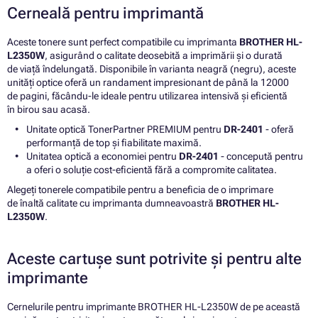
Cerneală pentru imprimantă
Aceste tonere sunt perfect compatibile cu imprimanta
BROTHER HL-
L2350W
, asigurând o calitate deosebită a imprimării și o durată
de viață îndelungată. Disponibile în varianta neagră (negru), aceste
unități optice oferă un randament impresionant de până la 12000
de pagini, făcându-le ideale pentru utilizarea intensivă și eficientă
în birou sau acasă.
Unitate optică TonerPartner PREMIUM pentru
DR-2401
- oferă
performanță de top și fiabilitate maximă.
Unitatea optică a economiei pentru
DR-2401
- concepută pentru
a oferi o soluție cost-eficientă fără a compromite calitatea.
Alegeți tonerele compatibile pentru a beneficia de o imprimare
de înaltă calitate cu imprimanta dumneavoastră
BROTHER HL-
L2350W
.
Aceste cartușe sunt potrivite și pentru alte
imprimante
Cernelurile pentru imprimante BROTHER HL-L2350W de pe această