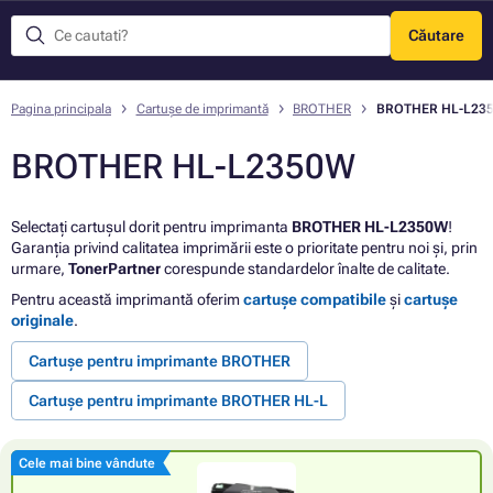
Căutare
Meniu
Pagina principala
Cartușe de imprimantă
BROTHER
BROTHER HL-L23
BROTHER HL-L2350W
Selectați cartușul dorit pentru imprimanta
BROTHER HL-L2350W
!
Garanția privind calitatea imprimării este o prioritate pentru noi și, prin
urmare,
TonerPartner
corespunde standardelor înalte de calitate.
Pentru această imprimantă oferim
cartușe compatibile
și
cartușe
originale
.
Cartușe pentru imprimante BROTHER
Cartușe pentru imprimante BROTHER HL-L
Cele mai bine vândute