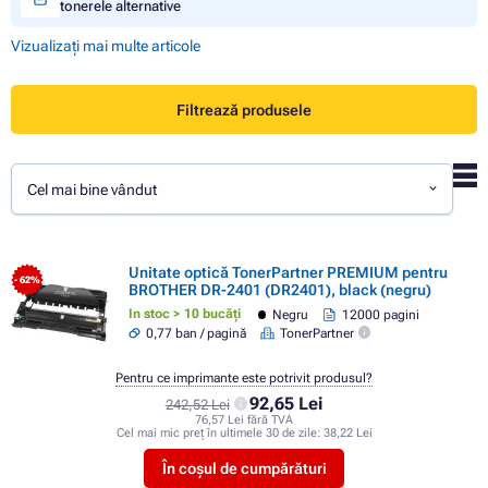
tonerele alternative
Vizualizați mai multe articole
Filtrează produsele
Cel mai bine vândut
Unitate optică TonerPartner PREMIUM pentru
- 62%
BROTHER DR-2401 (DR2401), black (negru)
In stoc > 10 bucăți
Negru
12000 pagini
0,77 ban / pagină
TonerPartner
Pentru ce imprimante este potrivit produsul?
92,65 Lei
242,52 Lei
76,57 Lei fără TVA
Cel mai mic preț în ultimele 30 de zile:
38,22 Lei
În coșul de cumpărături