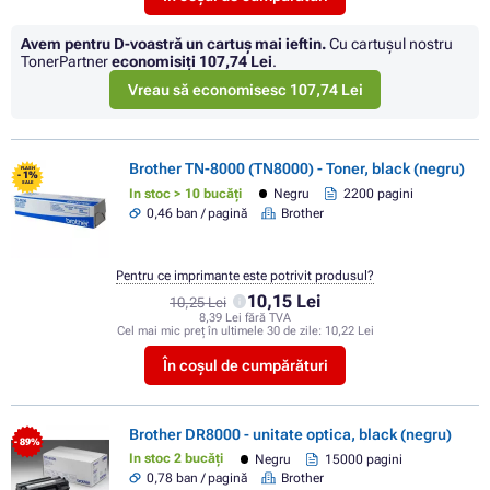
Avem pentru D-voastră un cartuș mai ieftin.
Cu cartuşul nostru
TonerPartner
economisiţi
107,74 Lei
.
Vreau să economisesc 107,74 Lei
Brother TN-8000 (TN8000) - Toner, black (negru)
FLASH
- 1%
SALE
In stoc > 10 bucăți
Negru
2200 pagini
0,46 ban / pagină
Brother
Pentru ce imprimante este potrivit produsul?
10,15 Lei
10,25 Lei
8,39 Lei fără TVA
Cel mai mic preț în ultimele 30 de zile:
10,22 Lei
În coșul de cumpărături
Brother DR8000 - unitate optica, black (negru)
- 89%
In stoc 2 bucăți
Negru
15000 pagini
0,78 ban / pagină
Brother