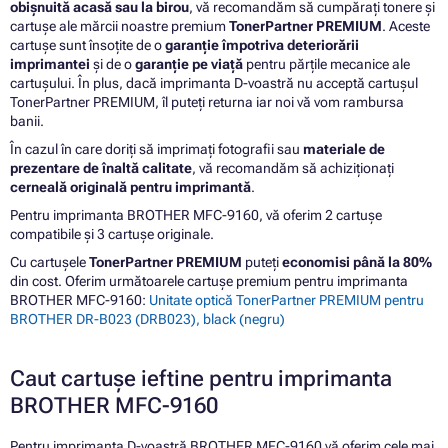
obișnuită acasă sau la birou
, vă recomandăm să cumpărați tonere și
cartușe ale mărcii noastre premium
TonerPartner PREMIUM
. Aceste
cartușe sunt însoțite de o
garanție împotriva deteriorării
imprimantei
și de o
garanție pe viață
pentru părțile mecanice ale
cartușului. În plus, dacă imprimanta D-voastră nu acceptă cartușul
TonerPartner PREMIUM, îl puteți returna iar noi vă vom rambursa
banii.
În cazul în care doriți să imprimați fotografii sau
materiale de
prezentare de înaltă calitate
, vă recomandăm să achiziționați
cerneală originală pentru imprimantă
.
Pentru imprimanta BROTHER MFC-9160, vă oferim 2 cartușe
compatibile și 3 cartușe originale.
Cu cartușele
TonerPartner PREMIUM
puteți
economisi până la 80%
din cost. Oferim următoarele cartușe premium pentru imprimanta
BROTHER MFC-9160:
Unitate optică TonerPartner PREMIUM pentru
BROTHER DR-B023 (DRB023), black (negru)
Caut cartușe ieftine pentru imprimanta
BROTHER MFC-9160
Pentru imprimanta D-voastră BROTHER MFC-9160 vă oferim cele mai