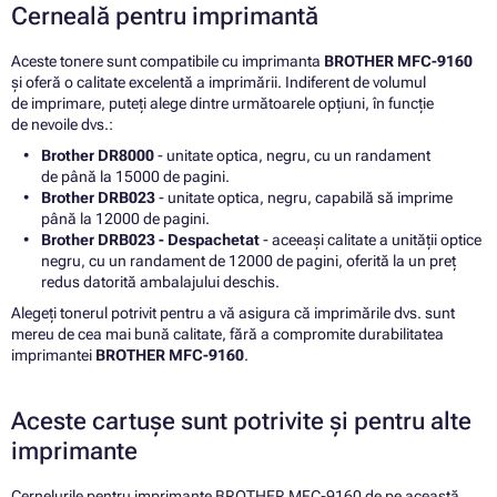
Cerneală pentru imprimantă
Aceste tonere sunt compatibile cu imprimanta
BROTHER MFC-9160
și oferă o calitate excelentă a imprimării. Indiferent de volumul
de imprimare, puteți alege dintre următoarele opțiuni, în funcție
de nevoile dvs.:
Brother DR8000
- unitate optica, negru, cu un randament
de până la 15000 de pagini.
Brother DRB023
- unitate optica, negru, capabilă să imprime
până la 12000 de pagini.
Brother DRB023 - Despachetat
- aceeași calitate a unității optice
negru, cu un randament de 12000 de pagini, oferită la un preț
redus datorită ambalajului deschis.
Alegeți tonerul potrivit pentru a vă asigura că imprimările dvs. sunt
mereu de cea mai bună calitate, fără a compromite durabilitatea
imprimantei
BROTHER MFC-9160
.
Aceste cartușe sunt potrivite și pentru alte
imprimante
Cernelurile pentru imprimante BROTHER MFC-9160 de pe această