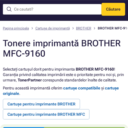
Căutare
Meniu
Pagina principala
Cartușe de imprimantă
BROTHER
BROTHER MFC-91
Tonere imprimantă BROTHER
MFC-9160
Selectați cartușul dorit pentru imprimanta
BROTHER MFC-9160
!
Garanția privind calitatea imprimării este o prioritate pentru noi și, prin
urmare,
TonerPartner
corespunde standardelor înalte de calitate.
Pentru această imprimantă oferim
cartușe compatibile
și
cartușe
originale
.
Cartușe pentru imprimante BROTHER
Cartușe pentru imprimante BROTHER MFC