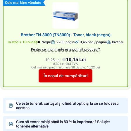
Cele mai bine vândute
Brother TN-8000 (TN8000) - Toner, black (negru)
In stoc > 10 bucăți
Negru
2200 pagini
0,46 ban / pagină
Brother
Pentru ce imprimante este potrivit produsul?
10,15 Lei
10,25 Lei
8,39 Lei fără TVA
Cel mai mic preț în ultimele 30 de zile:
10,22 Lei
În coșul de cumpărături
Ce este tonerul, cartușul și cilindrul optic și la ce se folosesc
acestea
Cum să economisiți până la 80 % la imprimare? Soluție:
tonerele alternative