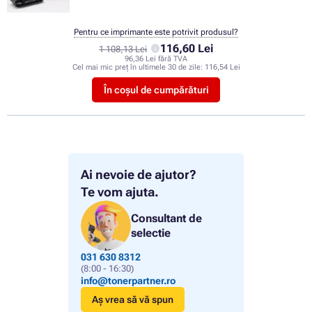
Pentru ce imprimante este potrivit produsul?
116,60 Lei
1 108,13 Lei
96,36 Lei fără TVA
Cel mai mic preț în ultimele 30 de zile:
116,54 Lei
În coșul de cumpărături
Ai nevoie de ajutor?
Te vom ajuta.
Consultant de
selectie
031 630 8312
(8:00 - 16:30)
info@tonerpartner.ro
Aș vrea să vă spun