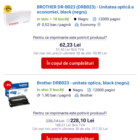
BROTHER DR-B023 (DRB023) - Unitatea optică a
FLASH
- 47%
economiei, black (negru)
SALE
In stoc > 10 bucăți
Negru
12000 pagini
0,52 ban / pagină
Economy
Pentru ce imprimante este potrivit produsul?
62,23 Lei
51,43 Lei fără TVA
Cel mai mic preț în ultimele 30 de zile:
59,90 Lei
În coșul de cumpărături
Brother DRB023 - unitate optica, black (negru)
- 3%
In stoc 5 bucăți
Negru
12000 pagini
1,90 ban / pagină
Brother
Pentru ce imprimante este potrivit produsul?
228,10 Lei
236,14 Lei
188,51 Lei fără TVA
Cel mai mic preț în ultimele 30 de zile:
217,32 Lei
În coșul de cumpărături