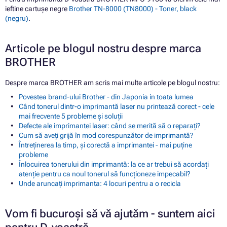
ieftine cartușe negre
Brother TN-8000 (TN8000) - Toner, black
(negru)
.
Articole pe blogul nostru despre marca
BROTHER
Despre marca BROTHER am scris mai multe articole pe blogul nostru:
Povestea brand-ului Brother - din Japonia in toata lumea
Când tonerul dintr-o imprimantă laser nu printează corect - cele
mai frecvente 5 probleme și soluții
Defecte ale imprimantei laser: când se merită să o reparați?
Cum să aveți grijă în mod corespunzător de imprimantă?
Întreținerea la timp, și corectă a imprimantei - mai puține
probleme
Înlocuirea tonerului din imprimantă: la ce ar trebui să acordați
atenție pentru ca noul tonerul să funcționeze impecabil?
Unde aruncați imprimanta: 4 locuri pentru a o recicla
Vom fi bucuroși să vă ajutăm - suntem aici