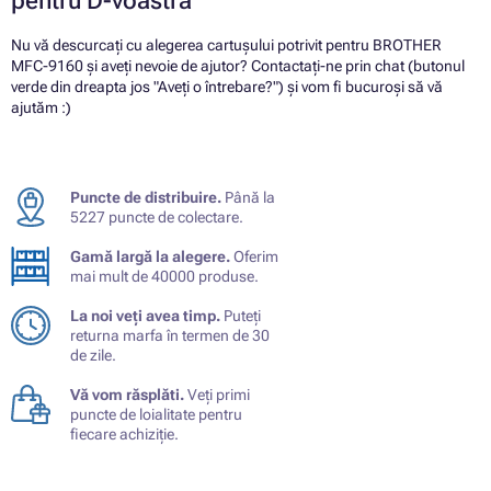
pentru D-voastră
Nu vă descurcați cu alegerea cartușului potrivit pentru BROTHER
MFC-9160 și aveți nevoie de ajutor? Contactați-ne prin chat (butonul
verde din dreapta jos "Aveți o întrebare?") și vom fi bucuroși să vă
ajutăm :)
Puncte de distribuire.
Până la
5227 puncte de colectare.
Gamă largă la alegere.
Oferim
mai mult de 40000 produse.
La noi veți avea timp.
Puteți
returna marfa în termen de 30
de zile.
Vă vom răsplăti.
Veți primi
puncte de loialitate pentru
fiecare achiziție.