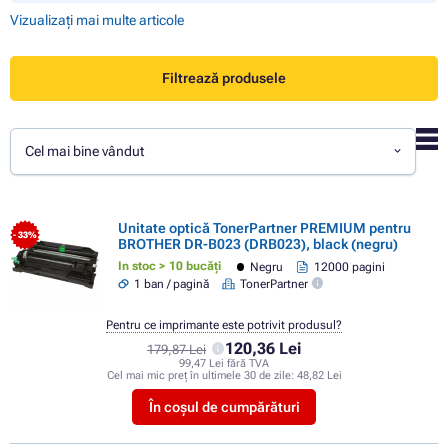
Vizualizați mai multe articole
Filtrează produsele
Cel mai bine vândut
Unitate optică TonerPartner PREMIUM pentru
- 33%
BROTHER DR-B023 (DRB023), black (negru)
In stoc > 10 bucăți
Negru
12000 pagini
1 ban / pagină
TonerPartner
Pentru ce imprimante este potrivit produsul?
120,36 Lei
179,87 Lei
99,47 Lei fără TVA
Cel mai mic preț în ultimele 30 de zile:
48,82 Lei
În coșul de cumpărături