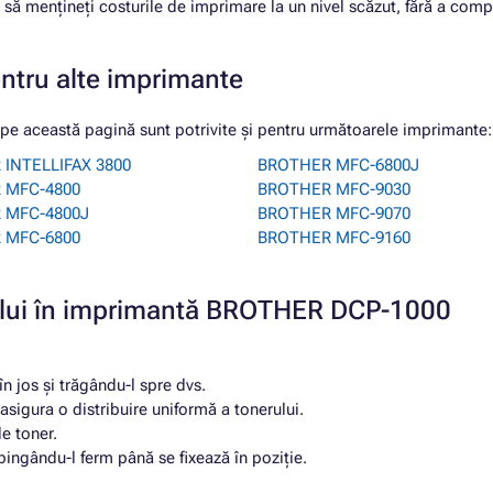
să mențineți costurile de imprimare la un nivel scăzut, fără a comp
entru alte imprimante
 această pagină sunt potrivite și pentru următoarele imprimante:
INTELLIFAX 3800
BROTHER MFC-6800J
 MFC-4800
BROTHER MFC-9030
 MFC-4800J
BROTHER MFC-9070
 MFC-6800
BROTHER MFC-9160
ușului în imprimantă BROTHER DCP-1000
n jos și trăgându-l spre dvs.
asigura o distribuire uniformă a tonerului.
e toner.
pingându-l ferm până se fixează în poziție.