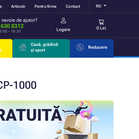
RO
re
Articole
Pentru firme
Contact
i nevoie de ajutor?
 630 8312
0 Lei
Logare
 8:00 – 16:30
Casă, grădină
Reducere
e
și sport
CP-1000