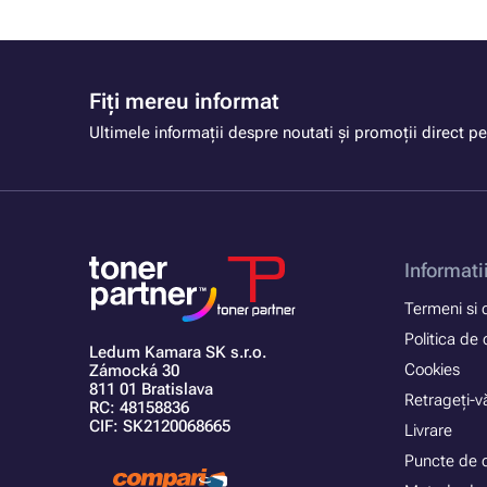
Fiți mereu informat
Ultimele informații despre noutati și promoții direct pe
Informati
Termeni si c
Politica de 
Ledum Kamara SK s.r.o.
Cookies
Zámocká 30
811 01 Bratislava
Retrageți-vă
RC: 48158836
CIF: SK2120068665
Livrare
Puncte de 