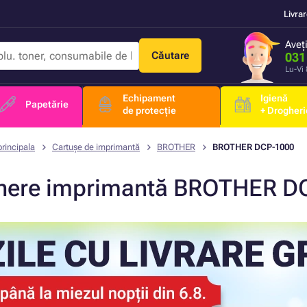
Livra
Aveț
Căutare
031
Lu-Vi
Echipament
Igienă
Papetărie
de protecție
+ Drogheri
rincipala
Cartușe de imprimantă
BROTHER
BROTHER DCP-1000
nere imprimantă BROTHER D