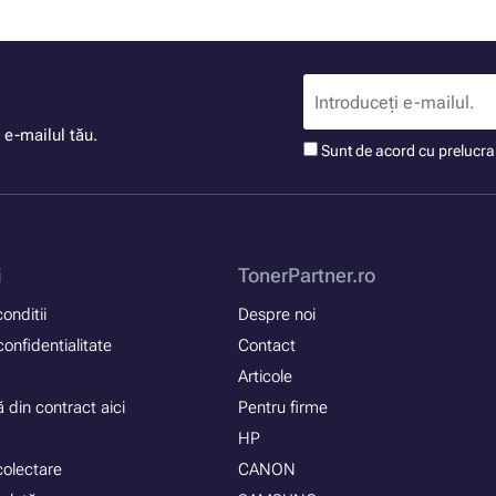
 e-mailul tău.
Sunt de acord cu prelucr
i
TonerPartner.ro
onditii
Despre noi
confidentialitate
Contact
Articole
 din contract aici
Pentru firme
HP
colectare
CANON