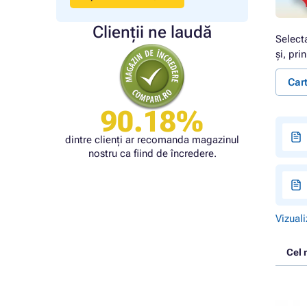
Clienții ne laudă
Select
și, pri
Car
90.18%
dintre clienți ar recomanda magazinul
nostru ca fiind de încredere.
Vizuali
Cel 