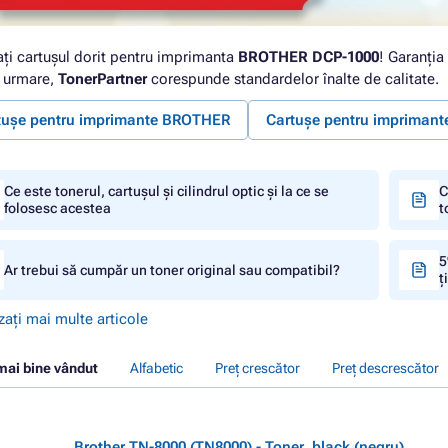
ați cartușul dorit pentru imprimanta
BROTHER DCP-1000
! Garanția
n urmare,
TonerPartner
corespunde standardelor înalte de calitate.
tușe pentru imprimante BROTHER
Cartușe pentru impriman
Ce este tonerul, cartușul și cilindrul optic și la ce se
C
folosesc acestea
t
5
Ar trebui să cumpăr un toner original sau compatibil?
ț
zați mai multe articole
mai bine vândut
Alfabetic
Preț crescător
Preț descrescător
Brother TN-8000 (TN8000) - Toner, black (negru)