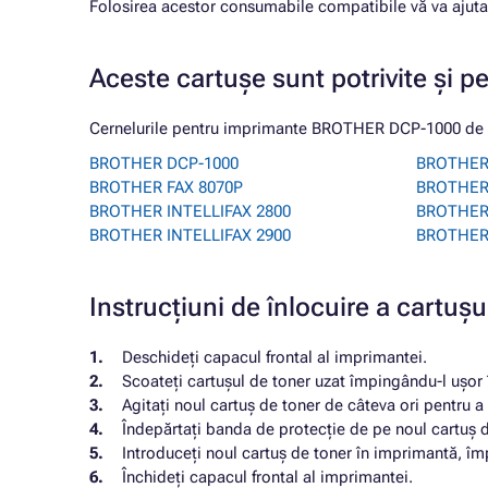
Folosirea acestor consumabile compatibile vă va ajuta 
Aceste cartușe sunt potrivite și p
Cernelurile pentru imprimante BROTHER DCP-1000 de pe
BROTHER DCP-1000
BROTHER 
BROTHER FAX 8070P
BROTHER
BROTHER INTELLIFAX 2800
BROTHER
BROTHER INTELLIFAX 2900
BROTHER
Instrucțiuni de înlocuire a cart
Deschideți capacul frontal al imprimantei.
Scoateți cartușul de toner uzat împingându-l ușor î
Agitați noul cartuș de toner de câteva ori pentru a 
Îndepărtați banda de protecție de pe noul cartuș d
Introduceți noul cartuș de toner în imprimantă, îm
Închideți capacul frontal al imprimantei.