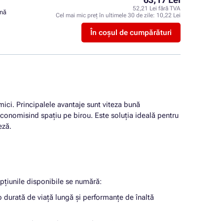
52,21 Lei fără TVA
ină
Cel mai mic preț în ultimele 30 de zile:
10,22 Lei
În coșul de cumpărături
mici. Principalele avantaje sunt viteza bună
 economisind spațiu pe birou. Este soluția ideală pentru
eză.
opțiunile disponibile se numără:
 durată de viață lungă și performanțe de înaltă