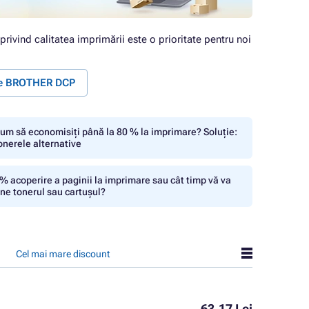
 privind calitatea imprimării este o prioritate pentru noi
te BROTHER DCP
um să economisiți până la 80 % la imprimare? Soluție:
onerele alternative
% acoperire a paginii la imprimare sau cât timp vă va
ine tonerul sau cartușul?
Cel mai mare discount
63,17 Lei