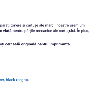
rați tonere și cartușe ale mărcii noastre premium
e viață
pentru părțile mecanice ale cartușului. În plus,
ați
cerneală originală pentru imprimantă
.
er, black (negru)
.