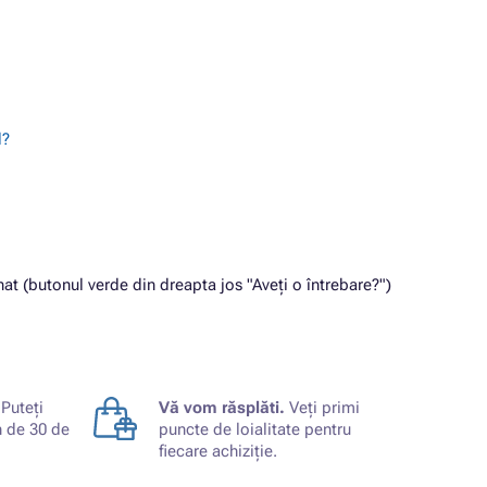
l?
t (butonul verde din dreapta jos "Aveți o întrebare?")
Puteți
Vă vom răsplăti.
Veți primi
n de 30 de
puncte de loialitate pentru
fiecare achiziție.