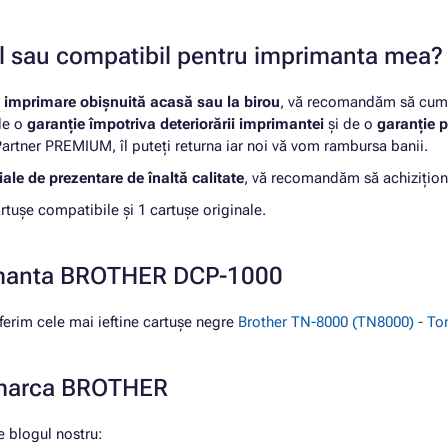
nal sau compatibil pentru imprimanta mea?
u
imprimare obișnuită acasă sau la birou
, vă recomandăm să cumpă
 de o
garanție împotriva deteriorării imprimantei
și de o
garanție p
rtner PREMIUM, îl puteți returna iar noi vă vom rambursa banii.
ale de prezentare de înaltă calitate
, vă recomandăm să achizițion
ușe compatibile și 1 cartușe originale.
rimanta BROTHER DCP-1000
rim cele mai ieftine cartușe negre
Brother TN-8000 (TN8000) - Ton
e marca BROTHER
 blogul nostru: