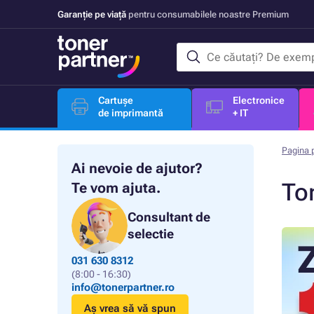
Garanție pe viață
pentru consumabilele noastre Premium
Cartușe
Electronice
de imprimantă
+ IT
Pagina p
Ai nevoie de ajutor?
To
Te vom ajuta.
Consultant de
selectie
031 630 8312
(8:00 - 16:30)
info@tonerpartner.ro
Aș vrea să vă spun