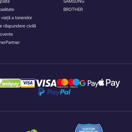
plată
SAMSUNG
ialitate
BROTHER
 viață a tonerelor
e răspundere civilă
recvente
nerPartner