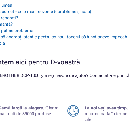
a lumea
 corect - cele mai frecvente 5 probleme și soluții
 reparați?
imantă?
ai puține probleme
i să acordați atenție pentru ca noul tonerul să funcționeze impecabi
cla
ntem aici pentru D-voastră
u BROTHER DCP-1000 și aveți nevoie de ajutor? Contactați-ne prin cha
Gamă largă la alegere.
Oferim
La noi veți avea timp.
mai mult de 39000 produse.
returna marfa în terme
zile.