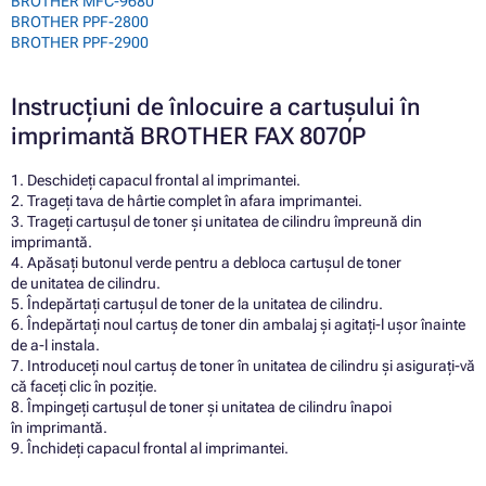
BROTHER MFC-9680
BROTHER PPF-2800
BROTHER PPF-2900
Instrucțiuni de înlocuire a cartușului în
imprimantă BROTHER FAX 8070P
1. Deschideți capacul frontal al imprimantei.
2. Trageți tava de hârtie complet în afara imprimantei.
3. Trageți cartușul de toner și unitatea de cilindru împreună din
imprimantă.
4. Apăsați butonul verde pentru a debloca cartușul de toner
de unitatea de cilindru.
5. Îndepărtați cartușul de toner de la unitatea de cilindru.
6. Îndepărtați noul cartuș de toner din ambalaj și agitați-l ușor înainte
de a-l instala.
7. Introduceți noul cartuș de toner în unitatea de cilindru și asigurați-vă
că faceți clic în poziție.
8. Împingeți cartușul de toner și unitatea de cilindru înapoi
în imprimantă.
9. Închideți capacul frontal al imprimantei.