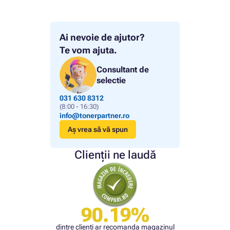
Ai nevoie de ajutor?
Te vom ajuta.
Consultant de
selectie
031 630 8312
(8:00 - 16:30)
info@tonerpartner.ro
Aș vrea să vă spun
Clienții ne laudă
90.19%
dintre clienți ar recomanda magazinul