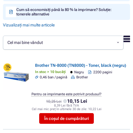
Cum să economisiți până la 80 % la imprimare? Soluție:
tonerele alternative
Vizualizați mai multe articole
Cel mai bine vândut
Brother TN-8000 (TN8000) - Toner, black (negru)
FLASH
- 1%
SALE
In stoc > 10 bucăți
Negru
2200 pagini
0,46 ban / pagină
Brother
Pentru ce imprimante este potrivit produsul?
10,15 Lei
10,25 Lei
8,39 Lei fără TVA
Cel mai mic preț în ultimele 30 de zile:
10,22 Lei
În coșul de cumpărături