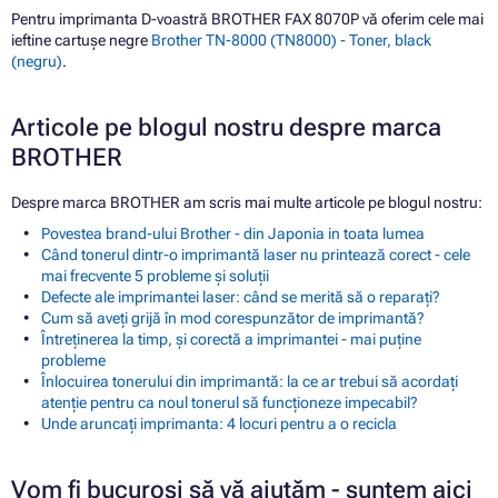
Pentru imprimanta D-voastră BROTHER FAX 8070P vă oferim cele mai
ieftine cartușe negre
Brother TN-8000 (TN8000) - Toner, black
(negru)
.
Articole pe blogul nostru despre marca
BROTHER
Despre marca BROTHER am scris mai multe articole pe blogul nostru:
Povestea brand-ului Brother - din Japonia in toata lumea
Când tonerul dintr-o imprimantă laser nu printează corect - cele
mai frecvente 5 probleme și soluții
Defecte ale imprimantei laser: când se merită să o reparați?
Cum să aveți grijă în mod corespunzător de imprimantă?
Întreținerea la timp, și corectă a imprimantei - mai puține
probleme
Înlocuirea tonerului din imprimantă: la ce ar trebui să acordați
atenție pentru ca noul tonerul să funcționeze impecabil?
Unde aruncați imprimanta: 4 locuri pentru a o recicla
Vom fi bucuroși să vă ajutăm - suntem aici