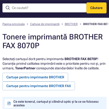
Căutare
Meniu
Pagina principala
Cartușe de imprimantă
BROTHER
BROTHER FAX 807
Tonere imprimantă BROTHER
FAX 8070P
Selectați cartușul dorit pentru imprimanta
BROTHER FAX 8070P
!
Garanția privind calitatea imprimării este o prioritate pentru noi și, prin
urmare,
TonerPartner
corespunde standardelor înalte de calitate.
Cartușe pentru imprimante BROTHER
Cartușe pentru imprimante BROTHER FAX
Ce este tonerul, cartușul și cilindrul optic și la ce se folosesc
acestea