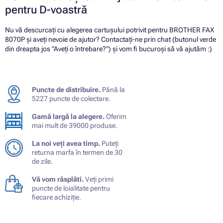
pentru D-voastră
Nu vă descurcați cu alegerea cartușului potrivit pentru BROTHER FAX
8070P și aveți nevoie de ajutor? Contactați-ne prin chat (butonul verde
din dreapta jos "Aveți o întrebare?") și vom fi bucuroși să vă ajutăm :)
Puncte de distribuire.
Până la
5227 puncte de colectare.
Gamă largă la alegere.
Oferim
mai mult de 39000 produse.
La noi veți avea timp.
Puteți
returna marfa în termen de 30
de zile.
Vă vom răsplăti.
Veți primi
puncte de loialitate pentru
fiecare achiziție.