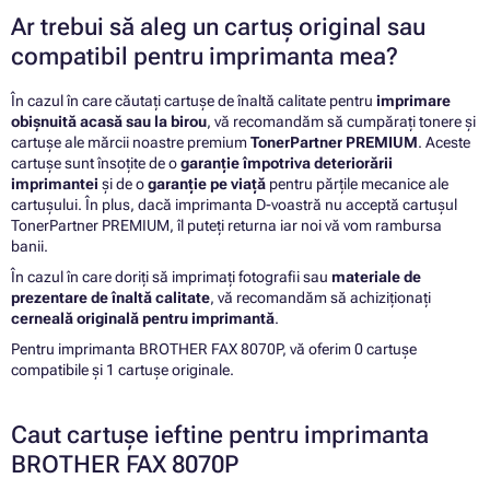
Ar trebui să aleg un cartuș original sau
compatibil pentru imprimanta mea?
În cazul în care căutați cartușe de înaltă calitate pentru
imprimare
obișnuită acasă sau la birou
, vă recomandăm să cumpărați tonere și
cartușe ale mărcii noastre premium
TonerPartner PREMIUM
. Aceste
cartușe sunt însoțite de o
garanție împotriva deteriorării
imprimantei
și de o
garanție pe viață
pentru părțile mecanice ale
cartușului. În plus, dacă imprimanta D-voastră nu acceptă cartușul
TonerPartner PREMIUM, îl puteți returna iar noi vă vom rambursa
banii.
În cazul în care doriți să imprimați fotografii sau
materiale de
prezentare de înaltă calitate
, vă recomandăm să achiziționați
cerneală originală pentru imprimantă
.
Pentru imprimanta BROTHER FAX 8070P, vă oferim 0 cartușe
compatibile și 1 cartușe originale.
Caut cartușe ieftine pentru imprimanta
BROTHER FAX 8070P