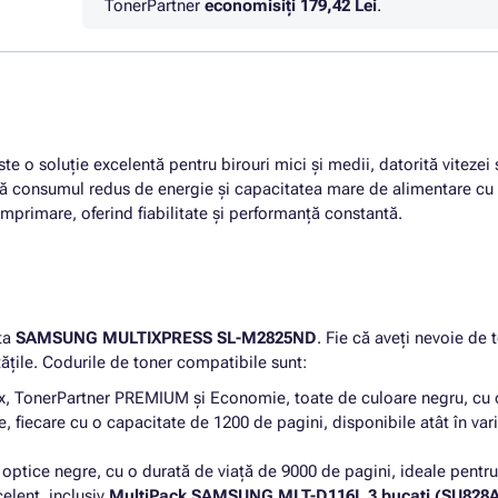
TonerPartner
economisiţi
179,42 Lei
.
te o soluție excelentă pentru birouri mici și medii, datorită vitezei 
ă consumul redus de energie și capacitatea mare de alimentare cu h
mprimare, oferind fiabilitate și performanță constantă.
ta
SAMSUNG MULTIXPRESS SL-M2825ND
. Fie că aveți nevoie de
tățile. Codurile de toner compatibile sunt:
rox, TonerPartner PREMIUM și Economie, toate de culoare negru, cu 
e, fiecare cu o capacitate de 1200 de pagini, disponibile atât în v
i optice negre, cu o durată de viață de 9000 de pagini, ideale pent
celent, inclusiv
MultiPack SAMSUNG MLT-D116L 3 bucati (SU828