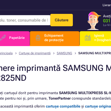
Livra
Aveț
Căutare
031
Lu-Vi
Echipament
Igienă
Papetărie
de protecție
+ Drogheri
rincipala
Cartușe de imprimantă
SAMSUNG
SAMSUNG MULTIXPR
nere imprimantă SAMSUNG 
825ND
ați cartușul dorit pentru imprimanta
SAMSUNG MULTIXPRESS SL-
ate pentru noi și, prin urmare,
TonerPartner
corespunde standardelor
 această imprimantă oferim
cartușe compatibile
și
cartușe origina