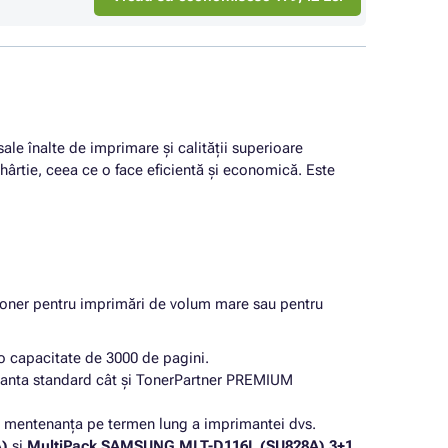
sale înalte de imprimare și calității superioare
ârtie, ceea ce o face eficientă și economică. Este
 toner pentru imprimări de volum mare sau pentru
o capacitate de 3000 de pagini.
arianta standard cât și TonerPartner PREMIUM
ru mentenanța pe termen lung a imprimantei dvs.
A)
și
MultiPack SAMSUNG MLT-D116L (SU828A) 3+1