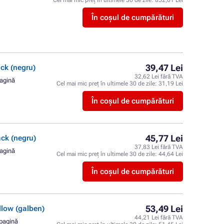
Cel mai mic preț în ultimele 30 de zile:
852,01 Lei
În coșul de cumpărături
39,47 Lei
ck (negru)
32,62 Lei fără TVA
pagină
Cel mai mic preț în ultimele 30 de zile:
31,19 Lei
În coșul de cumpărături
45,77 Lei
ck (negru)
37,83 Lei fără TVA
pagină
Cel mai mic preț în ultimele 30 de zile:
44,64 Lei
În coșul de cumpărături
53,49 Lei
low (galben)
44,21 Lei fără TVA
 pagină