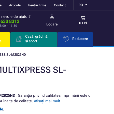
RO
re
Articole
Pentru firme
Contact
i nevoie de ajutor?
 630 8312
0 Lei
Logare
 8:00 – 16:30
Casă, grădină
Reducere
e
și sport
ESS SL-M2825ND
MULTIXPRESS SL-
M2825ND
! Garanția privind calitatea imprimării este o
 înalte de calitate.
Afișați mai mult
le
.