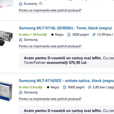
Economy
Pentru ce imprimante este potrivit produsul?
Samsung MLT-D116L (SU828A) - Toner, black (negru)
In stoc > 10 bucăți
Negru
3000 pagini
13,99 ban /
Samsung
Pentru ce imprimante este potrivit produsul?
Avem pentru D-voastră un cartuș mai ieftin.
Cu car
TonerPartner
economisiţi
375,95 Lei
.
Samsung MLT-R116/SEE - unitate optica, black (negru
In stoc 5 bucăți
Negru
9000 pagini
3,85 ban / pag
Samsung
Pentru ce imprimante este potrivit produsul?
Avem pentru D-voastră un cartuș mai ieftin.
Cu car