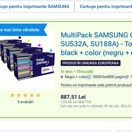
tușe pentru imprimante SAMSUNG
Cartușe pentru imprima
le mai bine vândute
MultiPack SAMSUNG 
SU532A, SU188A) - T
black + color (negru + 
PRODUS ÎN UNIUNEA EUROPEANA
In stoc > 10 bucăți
Negru + color
5000/3x4000 pagini
Pentru ce imprimante este potrivit produsul
887,51 Lei
5 evaluări
733,48 Lei fără TVA
Cel mai mic preț în ultimele 30 de zile:
852,01