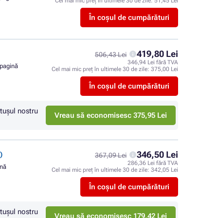
Cel mai mic preț în ultimele 30 de zile:
51,45 Lei
În coșul de cumpărături
419,80 Lei
506,43 Lei
346,94 Lei fără TVA
 pagină
Cel mai mic preț în ultimele 30 de zile:
375,00 Lei
În coșul de cumpărături
tuşul nostru
Vreau să economisesc 375,95 Lei
346,50 Lei
)
367,09 Lei
286,36 Lei fără TVA
ină
Cel mai mic preț în ultimele 30 de zile:
342,05 Lei
În coșul de cumpărături
tuşul nostru
Vreau să economisesc 179,42 Lei