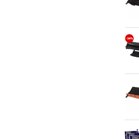
- 34%