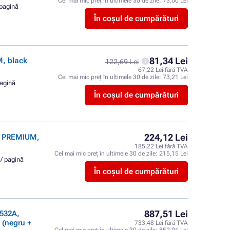
Cel mai mic preț în ultimele 30 de zile:
73,00 Lei
 pagină
În coșul de cumpărături
81,34 Lei
, black
122,69 Lei
67,22 Lei fără TVA
Cel mai mic preț în ultimele 30 de zile:
73,21 Lei
pagină
În coșul de cumpărături
224,12 Lei
r PREMIUM,
185,22 Lei fără TVA
Cel mai mic preț în ultimele 30 de zile:
215,15 Lei
 / pagină
În coșul de cumpărături
887,51 Lei
532A,
 (negru +
733,48 Lei fără TVA