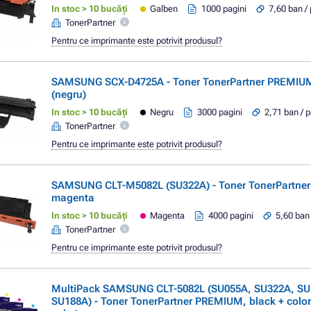
In stoc > 10 bucăți
Galben
1000 pagini
7,60 ban /
TonerPartner
Pentru ce imprimante este potrivit produsul?
SAMSUNG SCX-D4725A - Toner TonerPartner PREMIUM
(negru)
In stoc > 10 bucăți
Negru
3000 pagini
2,71 ban / 
TonerPartner
Pentru ce imprimante este potrivit produsul?
SAMSUNG CLT-M5082L (SU322A) - Toner TonerPartne
magenta
In stoc > 10 bucăți
Magenta
4000 pagini
5,60 ban
TonerPartner
Pentru ce imprimante este potrivit produsul?
MultiPack SAMSUNG CLT-5082L (SU055A, SU322A, SU
SU188A) - Toner TonerPartner PREMIUM, black + color