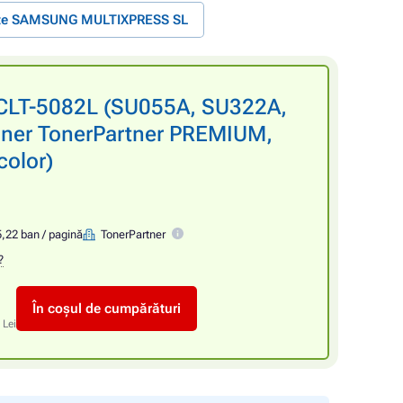
nte SAMSUNG MULTIXPRESS SL
CLT-5082L (SU055A, SU322A,
oner TonerPartner PREMIUM,
color)
5,22 ban / pagină
TonerPartner
?
În coșul de cumpărături
 Lei