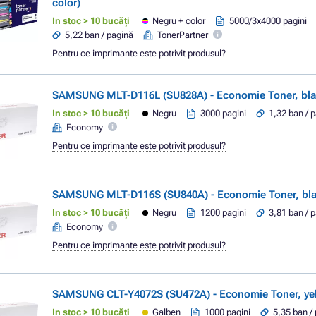
color)
In stoc > 10 bucăți
Negru + color
5000/3x4000 pagini
5,22 ban / pagină
TonerPartner
Pentru ce imprimante este potrivit produsul?
SAMSUNG MLT-D116L (SU828A) - Economie Toner, bla
In stoc > 10 bucăți
Negru
3000 pagini
1,32 ban / 
Economy
Pentru ce imprimante este potrivit produsul?
SAMSUNG MLT-D116S (SU840A) - Economie Toner, bla
In stoc > 10 bucăți
Negru
1200 pagini
3,81 ban / 
Economy
Pentru ce imprimante este potrivit produsul?
SAMSUNG CLT-Y4072S (SU472A) - Economie Toner, yel
In stoc > 10 bucăți
Galben
1000 pagini
5,35 ban /