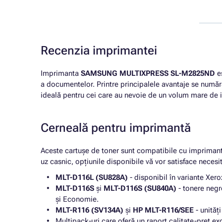
Recenzia imprimantei
Imprimanta
SAMSUNG MULTIXPRESS SL-M2825ND
es
a documentelor. Printre principalele avantaje se număr
ideală pentru cei care au nevoie de un volum mare de i
Cerneală pentru imprimantă
Aceste cartușe de toner sunt compatibile cu impriman
uz casnic, opțiunile disponibile vă vor satisface necesi
MLT-D116L (SU828A)
- disponibil în variante Xe
MLT-D116S
și
MLT-D116S (SU840A)
- tonere negr
și Economie.
MLT-R116 (SV134A)
și
HP MLT-R116/SEE
- unităț
Multipack-uri care oferă un raport calitate-preț ex