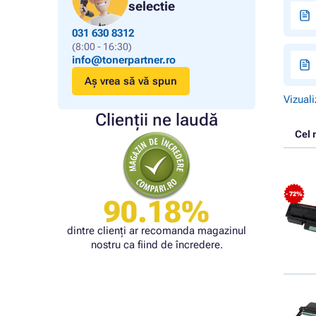
selectie
031 630 8312
(8:00 - 16:30)
info@tonerpartner.ro
Aș vrea să vă spun
Vizuali
Clienții ne laudă
Cel 
- 72%
90.18%
dintre clienți ar recomanda magazinul
nostru ca fiind de încredere.