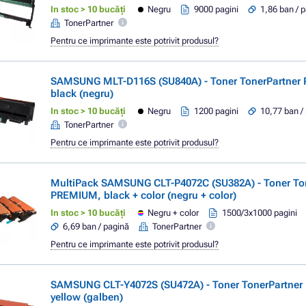
In stoc > 10 bucăți
Negru
9000 pagini
1,86 ban / 
TonerPartner
Pentru ce imprimante este potrivit produsul?
SAMSUNG MLT-D116S (SU840A) - Toner TonerPartner
black (negru)
In stoc > 10 bucăți
Negru
1200 pagini
10,77 ban /
TonerPartner
Pentru ce imprimante este potrivit produsul?
MultiPack SAMSUNG CLT-P4072C (SU382A) - Toner To
PREMIUM, black + color (negru + color)
In stoc > 10 bucăți
Negru + color
1500/3x1000 pagini
6,69 ban / pagină
TonerPartner
Pentru ce imprimante este potrivit produsul?
SAMSUNG CLT-Y4072S (SU472A) - Toner TonerPartne
yellow (galben)