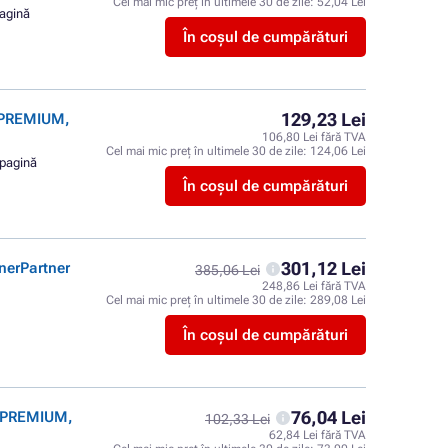
Cel mai mic preț în ultimele 30 de zile:
52,04 Lei
pagină
În coșul de cumpărături
129,23 Lei
 PREMIUM,
106,80 Lei fără TVA
Cel mai mic preț în ultimele 30 de zile:
124,06 Lei
 pagină
În coșul de cumpărături
301,12 Lei
nerPartner
385,06 Lei
248,86 Lei fără TVA
Cel mai mic preț în ultimele 30 de zile:
289,08 Lei
În coșul de cumpărături
76,04 Lei
r PREMIUM,
102,33 Lei
62,84 Lei fără TVA