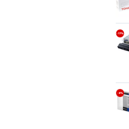
- 17%
- 6%