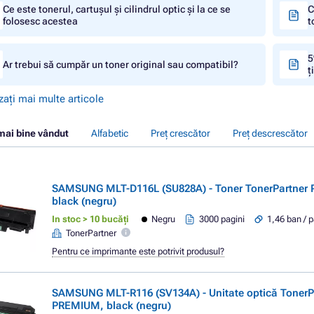
Ce este tonerul, cartușul și cilindrul optic și la ce se
C
folosesc acestea
t
5
Ar trebui să cumpăr un toner original sau compatibil?
ț
zați mai multe articole
mai bine vândut
Alfabetic
Preț crescător
Preț descrescător
SAMSUNG MLT-D116L (SU828A) - Toner TonerPartner
black (negru)
In stoc > 10 bucăți
Negru
3000 pagini
1,46 ban / 
TonerPartner
Pentru ce imprimante este potrivit produsul?
SAMSUNG MLT-R116 (SV134A) - Unitate optică TonerP
PREMIUM, black (negru)