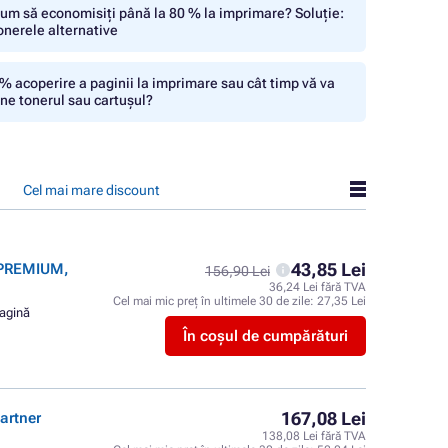
um să economisiți până la 80 % la imprimare? Soluție:
onerele alternative
% acoperire a paginii la imprimare sau cât timp vă va
ine tonerul sau cartușul?
Cel mai mare discount
43,85 Lei
 PREMIUM,
156,90 Lei
36,24 Lei fără TVA
Cel mai mic preț în ultimele 30 de zile:
27,35 Lei
pagină
În coșul de cumpărături
167,08 Lei
artner
138,08 Lei fără TVA