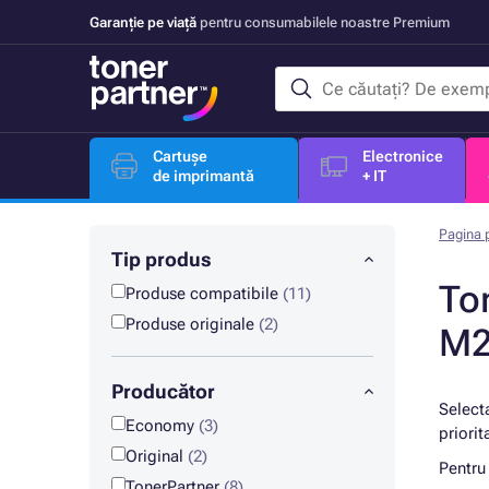
Garanție pe viață
pentru consumabilele noastre Premium
Cartușe
Electronice
de imprimantă
+ IT
Pagina p
Tip produs
To
Produse compatibile
(11)
Produse originale
(2)
M2
Producător
Select
Economy
(3)
priorit
Original
(2)
Pentru
TonerPartner
(8)