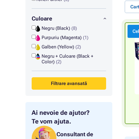
Car
Culoare
Negru (Black)
(8)
Ce
Purpuriu (Magenta)
(1)
Galben (Yellow)
(2)
Negru + Culoare (Black +
Color)
(2)
Filtrare avansată
Ai nevoie de ajutor?
Te vom ajuta.
Consultant de