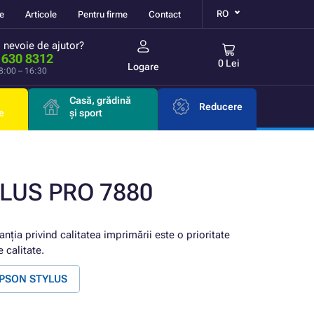
RO
re
Articole
Pentru firme
Contact
i nevoie de ajutor?
 630 8312
0 Lei
Logare
 8:00 – 16:30
Casă, grădină
Reducere
e
și sport
YLUS PRO 7880
anția privind calitatea imprimării este o prioritate
 calitate.
 EPSON STYLUS