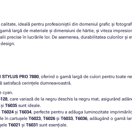
alitate, ideală pentru profesioniștii din domeniul grafic și fotograf
 gamă largă de materiale și dimensiuni de hârtie, și viteza impresio
talii precise în lucrările lor. De asemenea, durabilitatea culorilor ș
 design.
 STYLUS PRO 7880
, oferind o gamă largă de culori pentru toate ne
să satisfacă cerințele dumneavoastră.
e cyan.
6128
, care variază de la negru deschis la negru mat, asigurând adân
și
T6035
sunt ideale.
e
T6024
și
T6034
, perfecte pentru a adăuga luminozitate imprimărilo
le în cartușele
T6023
,
T6026
și
T6033
,
T6036
, adăugând o gamă largă
ușele
T6021
și
T6031
sunt esențiale.