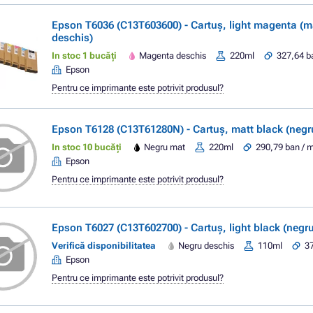
Epson T6036 (C13T603600) - Cartuș, light magenta (
deschis)
In stoc 1 bucăți
Magenta deschis
220ml
327,64 b
Epson
Pentru ce imprimante este potrivit produsul?
Epson T6128 (C13T61280N) - Cartuș, matt black (negr
In stoc 10 bucăți
Negru mat
220ml
290,79 ban / m
Epson
Pentru ce imprimante este potrivit produsul?
Epson T6027 (C13T602700) - Cartuș, light black (negr
Verifică disponibilitatea
Negru deschis
110ml
37
Epson
Pentru ce imprimante este potrivit produsul?