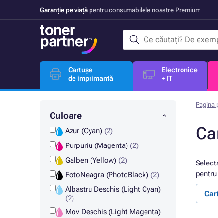
Garanție pe viață
pentru consumabilele noastre Premium
Cartușe
Electronice
de imprimantă
+ IT
Pagina p
Culoare
Ca
Azur (Cyan)
(2)
Purpuriu (Magenta)
(2)
Galben (Yellow)
(2)
Select
pentru 
FotoNeagra (PhotoBlack)
(2)
Albastru Deschis (Light Cyan)
Car
(2)
Mov Deschis (Light Magenta)