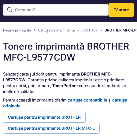
Căutare
Meniu
Pagina principala
Cartușe de imprimantă
BROTHER
BROTHER MFC-L9
Tonere imprimantă BROTHER
MFC-L9577CDW
Selectați cartușul dorit pentru imprimanta
BROTHER MFC-
L9577CDW
! Garanția privind calitatea imprimării este o prioritate
pentru noi și, prin urmare,
TonerPartner
corespunde standardelor
înalte de calitate.
Pentru această imprimantă oferim
cartușe compatibile
și
cartușe
originale
.
Cartușe pentru imprimante BROTHER
Cartușe pentru imprimante BROTHER MFC-L