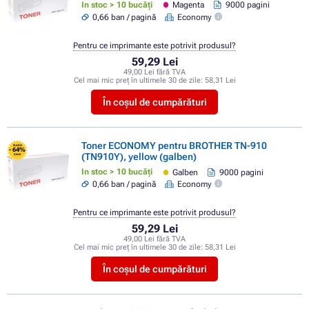
In stoc > 10 bucăți
Magenta
9000 pagini
0,66 ban / pagină
Economy
Pentru ce imprimante este potrivit produsul?
59,29 Lei
49,00 Lei fără TVA
Cel mai mic preț în ultimele 30 de zile:
58,31 Lei
În coșul de cumpărături
Toner ECONOMY pentru BROTHER TN-910
FLASH
- 64%
(TN910Y), yellow (galben)
SALE
In stoc > 10 bucăți
Galben
9000 pagini
0,66 ban / pagină
Economy
Pentru ce imprimante este potrivit produsul?
59,29 Lei
49,00 Lei fără TVA
Cel mai mic preț în ultimele 30 de zile:
58,31 Lei
În coșul de cumpărături