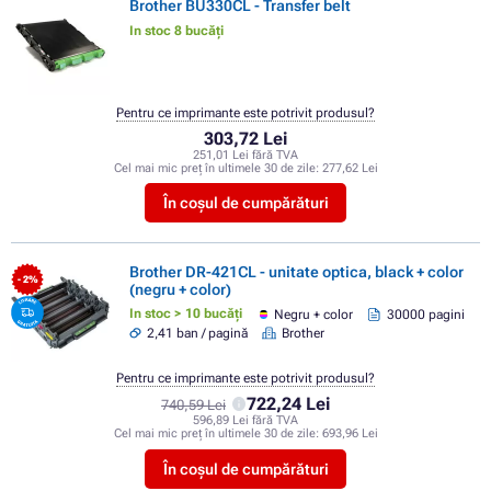
Brother BU330CL - Transfer belt
In stoc 8 bucăți
Pentru ce imprimante este potrivit produsul?
303,72 Lei
251,01 Lei fără TVA
Cel mai mic preț în ultimele 30 de zile:
277,62 Lei
În coșul de cumpărături
Brother DR-421CL - unitate optica, black + color
- 2%
(negru + color)
In stoc > 10 bucăți
Negru + color
30000 pagini
2,41 ban / pagină
Brother
Pentru ce imprimante este potrivit produsul?
722,24 Lei
740,59 Lei
596,89 Lei fără TVA
Cel mai mic preț în ultimele 30 de zile:
693,96 Lei
În coșul de cumpărături