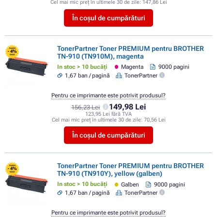
Cel mai mic preț în ultimele 30 de zile:
147,86 Lei
În coșul de cumpărături
TonerPartner Toner PREMIUM pentru BROTHER
FLASH
- 4%
TN-910 (TN910M), magenta
SALE
In stoc > 10 bucăți
Magenta
9000 pagini
1,67 ban / pagină
TonerPartner
Pentru ce imprimante este potrivit produsul?
149,98 Lei
156,23 Lei
123,95 Lei fără TVA
Cel mai mic preț în ultimele 30 de zile:
70,56 Lei
În coșul de cumpărături
TonerPartner Toner PREMIUM pentru BROTHER
FLASH
- 4%
TN-910 (TN910Y), yellow (galben)
SALE
In stoc > 10 bucăți
Galben
9000 pagini
1,67 ban / pagină
TonerPartner
Pentru ce imprimante este potrivit produsul?