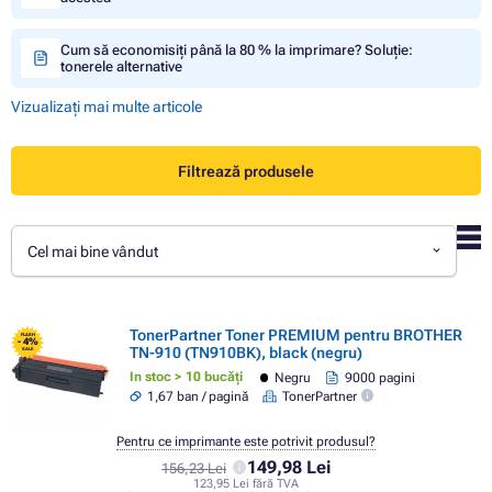
Cum să economisiți până la 80 % la imprimare? Soluție:
tonerele alternative
Vizualizați mai multe articole
Filtrează produsele
Cel mai bine vândut
TonerPartner Toner PREMIUM pentru BROTHER
FLASH
- 4%
TN-910 (TN910BK), black (negru)
SALE
In stoc > 10 bucăți
Negru
9000 pagini
1,67 ban / pagină
TonerPartner
Pentru ce imprimante este potrivit produsul?
149,98 Lei
156,23 Lei
123,95 Lei fără TVA