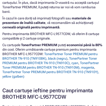
cartușului. În plus, dacă imprimanta D-voastră nu acceptă cartușul
TonerPartner PREMIUM, îl puteți returna iar noi vă vom rambursa
banii.
În cazul în care doriți să imprimați fotografii sau
materiale de
prezentare de înaltă calitate
, vă recomandăm să achiziționați
cerneală originală pentru imprimantă
.
Pentru imprimanta BROTHER MFC-L9577CDW, vă oferim 8 cartușe
compatibile și 2 cartușe originale.
Cu cartușele
TonerPartner PREMIUM
puteți
economisi până la 80%
din cost. Oferim următoarele cartușe premium pentru imprimanta
BROTHER MFC-L9577CDW:
TonerPartner Toner PREMIUM pentru
BROTHER TN-910 (TN910BK), black (negru)
,
TonerPartner Toner
PREMIUM pentru BROTHER TN-910 (TN910C), cyan
,
TonerPartner
Toner PREMIUM pentru BROTHER TN-910 (TN910M), magenta
,
TonerPartner Toner PREMIUM pentru BROTHER TN-910 (TN910Y),
yellow (galben)
Caut cartușe ieftine pentru imprimanta
BROTHER MFC-L9577CDW