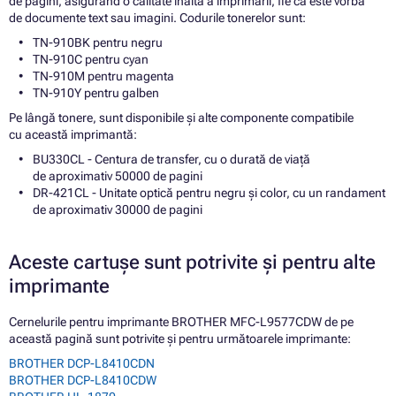
de pagini, asigurând o calitate înaltă a imprimării, fie că este vorba
de documente text sau imagini. Codurile tonerelor sunt:
TN-910BK pentru negru
TN-910C pentru cyan
TN-910M pentru magenta
TN-910Y pentru galben
Pe lângă tonere, sunt disponibile și alte componente compatibile
cu această imprimantă:
BU330CL - Centura de transfer, cu o durată de viață
de aproximativ 50000 de pagini
DR-421CL - Unitate optică pentru negru și color, cu un randament
de aproximativ 30000 de pagini
Aceste cartușe sunt potrivite și pentru alte
imprimante
Cernelurile pentru imprimante BROTHER MFC-L9577CDW de pe
această pagină sunt potrivite și pentru următoarele imprimante:
BROTHER DCP-L8410CDN
BROTHER DCP-L8410CDW