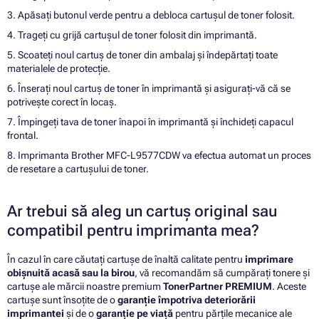
3. Apăsați butonul verde pentru a debloca cartușul de toner folosit.
4. Trageți cu grijă cartușul de toner folosit din imprimantă.
5. Scoateți noul cartuș de toner din ambalaj și îndepărtați toate
materialele de protecție.
6. Înserați noul cartuș de toner în imprimantă și asigurați-vă că se
potrivește corect în locaș.
7. Împingeți tava de toner înapoi în imprimantă și închideți capacul
frontal.
8. Imprimanta Brother MFC-L9577CDW va efectua automat un proces
de resetare a cartușului de toner.
Ar trebui să aleg un cartuș original sau
compatibil pentru imprimanta mea?
În cazul în care căutați cartușe de înaltă calitate pentru
imprimare
obișnuită acasă sau la birou
, vă recomandăm să cumpărați tonere și
cartușe ale mărcii noastre premium
TonerPartner PREMIUM
. Aceste
cartușe sunt însoțite de o
garanție împotriva deteriorării
imprimantei
și de o
garanție pe viață
pentru părțile mecanice ale