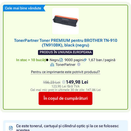
Cele mai bine vândute
TonerPartner Toner PREMIUM pentru BROTHER TN-910
(TN910BK), black (negru)
PRODUS ÎN UNIUNEA EUROPEANA
In stoc > 10 bucăți
Negru
9000 pagini
1,67 ban / pagină
TonerPartner
Pentru ce imprimante este potrivit produsul?
149,98 Lei
156,23 Lei
123,95 Lei fără TVA
Cel mai mic preț în ultimele 30 de zile:
147,86 Lei
În coșul de cumpărături
Ce este tonerul, cartușul și cilindrul optic și la ce se folosesc
acestea