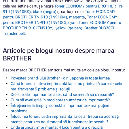
Pentru imprimanta D-voastră BROTHER MFC-L9577CDW vă oferim
cele mai ieftine cartușe negre
Toner ECONOMY pentru BROTHER TN-
910 (TN910BK), black (negru)
și cartușe color
Toner ECONOMY
pentru BROTHER TN-910 (TN910M), magenta
,
Toner ECONOMY
pentru BROTHER TN-910 (TN910C), cyan
,
Toner ECONOMY pentru
BROTHER TN-910 (TN910Y), yellow (galben)
,
Brother BU330CL -
Transfer belt
.
Articole pe blogul nostru despre marca
BROTHER
Despre marca BROTHER am scris mai multe articole pe blogul nostru:
Povestea brand-ului Brother - din Japonia in toata lumea
Când tonerul dintr-o imprimantă laser nu printează corect - cele
mai frecvente 5 probleme și soluții
Defecte ale imprimantei laser: când se merită să o reparați?
Cum să aveți grijă în mod corespunzător de imprimantă?
Întreținerea la timp, și corectă a imprimantei - mai puține
probleme
Înlocuirea tonerului din imprimantă: la ce ar trebui să acordați
atenție pentru ca noul tonerul să funcționeze impecabil?
Unde aruncați imprimanta: 4 locuri pentru a o recicla