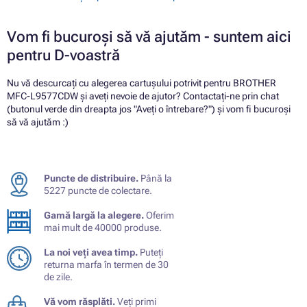
Vom fi bucuroși să vă ajutăm - suntem aici
pentru D-voastră
Nu vă descurcați cu alegerea cartușului potrivit pentru BROTHER
MFC-L9577CDW și aveți nevoie de ajutor? Contactați-ne prin chat
(butonul verde din dreapta jos "Aveți o întrebare?") și vom fi bucuroși
să vă ajutăm :)
Puncte de distribuire.
Până la
5227 puncte de colectare.
Gamă largă la alegere.
Oferim
mai mult de 40000 produse.
La noi veți avea timp.
Puteți
returna marfa în termen de 30
de zile.
Vă vom răsplăti.
Veți primi