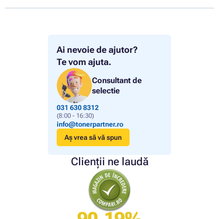
Ai nevoie de ajutor?
Te vom ajuta.
Consultant de
selectie
031 630 8312
(8:00 - 16:30)
info@tonerpartner.ro
Aș vrea să vă spun
Clienții ne laudă
90.19%