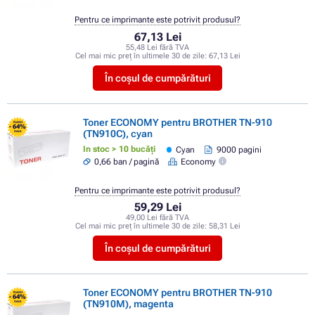
Pentru ce imprimante este potrivit produsul?
67,13 Lei
55,48 Lei fără TVA
Cel mai mic preț în ultimele 30 de zile:
67,13 Lei
În coșul de cumpărături
Toner ECONOMY pentru BROTHER TN-910
FLASH
- 64%
(TN910C), cyan
SALE
In stoc > 10 bucăți
Cyan
9000 pagini
0,66 ban / pagină
Economy
Pentru ce imprimante este potrivit produsul?
59,29 Lei
49,00 Lei fără TVA
Cel mai mic preț în ultimele 30 de zile:
58,31 Lei
În coșul de cumpărături
Toner ECONOMY pentru BROTHER TN-910
FLASH
- 64%
(TN910M), magenta
SALE