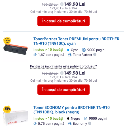
149,98 Lei
156,23 Lei
123,95 Lei fără TVA
Cel mai mic preț în ultimele 30 de zile:
70,56 Lei
În coșul de cumpărături
TonerPartner Toner PREMIUM pentru BROTHER
FLASH
- 4%
TN-910 (TN910C), cyan
SALE
In stoc > 10 bucăți
Cyan
9000 pagini
1,67 ban / pagină
TonerPartner
Pentru ce imprimante este potrivit produsul?
149,98 Lei
156,23 Lei
123,95 Lei fără TVA
Cel mai mic preț în ultimele 30 de zile:
70,56 Lei
În coșul de cumpărături
Toner ECONOMY pentru BROTHER TN-910
FLASH
- 59%
(TN910BK), black (negru)
SALE
In stoc > 10 bucăți
Negru
9000 pagini
0,75 ban / pagină
Economy