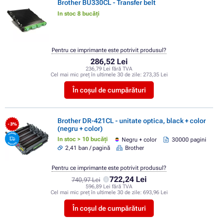
Brother BU330CL - Transfer belt
In stoc 8 bucăți
Pentru ce imprimante este potrivit produsul?
286,52 Lei
236,79 Lei fără TVA
Cel mai mic preț în ultimele 30 de zile:
273,35 Lei
În coșul de cumpărături
Brother DR-421CL - unitate optica, black + color
- 3%
(negru + color)
In stoc > 10 bucăți
Negru + color
30000 pagini
2,41 ban / pagină
Brother
Pentru ce imprimante este potrivit produsul?
722,24 Lei
740,97 Lei
596,89 Lei fără TVA
Cel mai mic preț în ultimele 30 de zile:
693,96 Lei
În coșul de cumpărături