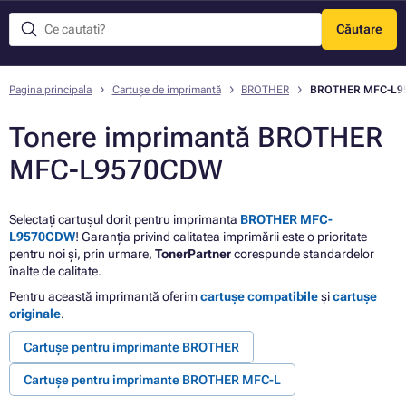
Căutare
Meniu
Pagina principala
Cartușe de imprimantă
BROTHER
BROTHER MFC-L9
Tonere imprimantă BROTHER
MFC-L9570CDW
Selectați cartușul dorit pentru imprimanta
BROTHER MFC-
L9570CDW
! Garanția privind calitatea imprimării este o prioritate
pentru noi și, prin urmare,
TonerPartner
corespunde standardelor
înalte de calitate.
Pentru această imprimantă oferim
cartușe compatibile
și
cartușe
originale
.
Cartușe pentru imprimante BROTHER
Cartușe pentru imprimante BROTHER MFC-L