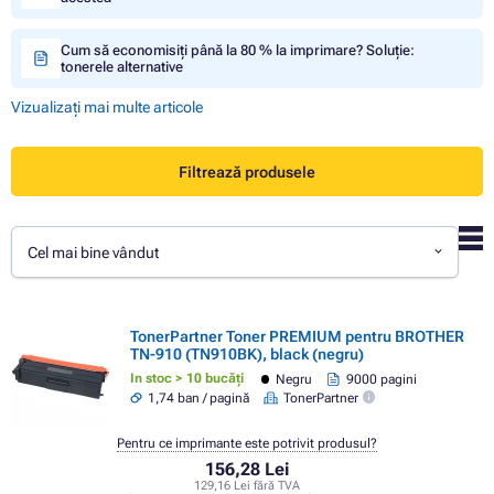
Cum să economisiți până la 80 % la imprimare? Soluție:
tonerele alternative
Vizualizați mai multe articole
Filtrează produsele
Cel mai bine vândut
TonerPartner Toner PREMIUM pentru BROTHER
TN-910 (TN910BK), black (negru)
In stoc > 10 bucăți
Negru
9000 pagini
1,74 ban / pagină
TonerPartner
Pentru ce imprimante este potrivit produsul?
156,28 Lei
129,16 Lei fără TVA