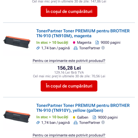
Cel mai mic preț în ultimele 30 de zile:
147,86 Lei
În coșul de cumpărături
TonerPartner Toner PREMIUM pentru BROTHER
TN-910 (TN910M), magenta
In stoc > 10 bucăți
Magenta
9000 pagini
1,74 ban / pagină
TonerPartner
Pentru ce imprimante este potrivit produsul?
156,28 Lei
129,16 Lei fără TVA
Cel mai mic preț în ultimele 30 de zile:
70,56 Lei
În coșul de cumpărături
TonerPartner Toner PREMIUM pentru BROTHER
TN-910 (TN910Y), yellow (galben)
In stoc > 10 bucăți
Galben
9000 pagini
1,74 ban / pagină
TonerPartner
Pentru ce imprimante este potrivit produsul?