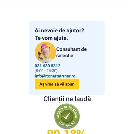
Ai nevoie de ajutor?
Te vom ajuta.
Consultant de
selectie
031 630 8312
(8:00 - 16:30)
info@tonerpartner.ro
Aș vrea să vă spun
Clienții ne laudă
90.18%