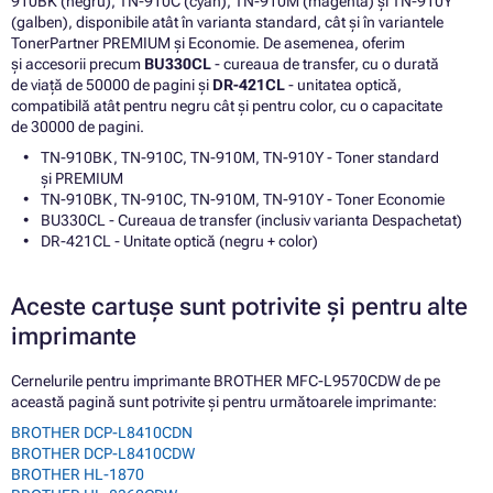
910BK (negru), TN-910C (cyan), TN-910M (magenta) și TN-910Y
(galben), disponibile atât în varianta standard, cât și în variantele
TonerPartner PREMIUM și Economie. De asemenea, oferim
și accesorii precum
BU330CL
- cureaua de transfer, cu o durată
de viață de 50000 de pagini și
DR-421CL
- unitatea optică,
compatibilă atât pentru negru cât și pentru color, cu o capacitate
de 30000 de pagini.
TN-910BK, TN-910C, TN-910M, TN-910Y - Toner standard
și PREMIUM
TN-910BK, TN-910C, TN-910M, TN-910Y - Toner Economie
BU330CL - Cureaua de transfer (inclusiv varianta Despachetat)
DR-421CL - Unitate optică (negru + color)
Aceste cartușe sunt potrivite și pentru alte
imprimante
Cernelurile pentru imprimante BROTHER MFC-L9570CDW de pe
această pagină sunt potrivite și pentru următoarele imprimante:
BROTHER DCP-L8410CDN
BROTHER DCP-L8410CDW
BROTHER HL-1870