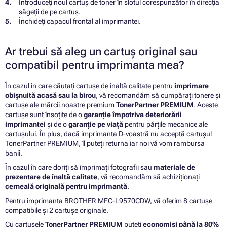
Introduceți noul cartuș de toner în slotul corespunzător în direcția
săgeții de pe cartuș.
Închideți capacul frontal al imprimantei.
Ar trebui să aleg un cartuș original sau
compatibil pentru imprimanta mea?
În cazul în care căutați cartușe de înaltă calitate pentru
imprimare
obișnuită acasă sau la birou
, vă recomandăm să cumpărați tonere și
cartușe ale mărcii noastre premium
TonerPartner PREMIUM
. Aceste
cartușe sunt însoțite de o
garanție împotriva deteriorării
imprimantei
și de o
garanție pe viață
pentru părțile mecanice ale
cartușului. În plus, dacă imprimanta D-voastră nu acceptă cartușul
TonerPartner PREMIUM, îl puteți returna iar noi vă vom rambursa
banii.
În cazul în care doriți să imprimați fotografii sau
materiale de
prezentare de înaltă calitate
, vă recomandăm să achiziționați
cerneală originală pentru imprimantă
.
Pentru imprimanta BROTHER MFC-L9570CDW, vă oferim 8 cartușe
compatibile și 2 cartușe originale.
Cu cartușele
TonerPartner PREMIUM
puteți
economisi până la 80%