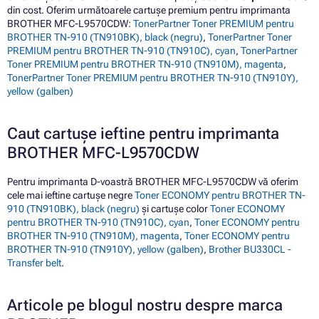
din cost. Oferim următoarele cartușe premium pentru imprimanta
BROTHER MFC-L9570CDW:
TonerPartner Toner PREMIUM pentru
BROTHER TN-910 (TN910BK), black (negru)
,
TonerPartner Toner
PREMIUM pentru BROTHER TN-910 (TN910C), cyan
,
TonerPartner
Toner PREMIUM pentru BROTHER TN-910 (TN910M), magenta
,
TonerPartner Toner PREMIUM pentru BROTHER TN-910 (TN910Y),
yellow (galben)
Caut cartușe ieftine pentru imprimanta
BROTHER MFC-L9570CDW
Pentru imprimanta D-voastră BROTHER MFC-L9570CDW vă oferim
cele mai ieftine cartușe negre
Toner ECONOMY pentru BROTHER TN-
910 (TN910BK), black (negru)
și cartușe color
Toner ECONOMY
pentru BROTHER TN-910 (TN910C), cyan
,
Toner ECONOMY pentru
BROTHER TN-910 (TN910M), magenta
,
Toner ECONOMY pentru
BROTHER TN-910 (TN910Y), yellow (galben)
,
Brother BU330CL -
Transfer belt
.
Articole pe blogul nostru despre marca