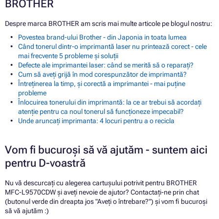
BROTHER
Despre marca BROTHER am scris mai multe articole pe blogul nostru:
Povestea brand-ului Brother - din Japonia in toata lumea
Când tonerul dintr-o imprimantă laser nu printează corect - cele
mai frecvente 5 probleme și soluții
Defecte ale imprimantei laser: când se merită să o reparați?
Cum să aveți grijă în mod corespunzător de imprimantă?
Întreținerea la timp, și corectă a imprimantei - mai puține
probleme
Înlocuirea tonerului din imprimantă: la ce ar trebui să acordați
atenție pentru ca noul tonerul să funcționeze impecabil?
Unde aruncați imprimanta: 4 locuri pentru a o recicla
Vom fi bucuroși să vă ajutăm - suntem aici
pentru D-voastră
Nu vă descurcați cu alegerea cartușului potrivit pentru BROTHER
MFC-L9570CDW și aveți nevoie de ajutor? Contactați-ne prin chat
(butonul verde din dreapta jos "Aveți o întrebare?") și vom fi bucuroși
să vă ajutăm :)