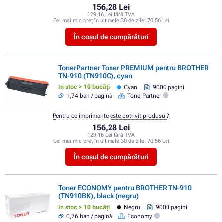
156,28 Lei
129,16 Lei fără TVA
Cel mai mic preț în ultimele 30 de zile:
70,56 Lei
În coșul de cumpărături
TonerPartner Toner PREMIUM pentru BROTHER
TN-910 (TN910C), cyan
In stoc > 10 bucăți
Cyan
9000 pagini
1,74 ban / pagină
TonerPartner
Pentru ce imprimante este potrivit produsul?
156,28 Lei
129,16 Lei fără TVA
Cel mai mic preț în ultimele 30 de zile:
70,56 Lei
În coșul de cumpărături
Toner ECONOMY pentru BROTHER TN-910
(TN910BK), black (negru)
In stoc > 10 bucăți
Negru
9000 pagini
0,76 ban / pagină
Economy