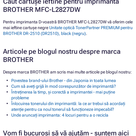
Caut cartușe ieftine pentru imprimanta
BROTHER MFC-L2827DW
Pentru imprimanta D-voastră BROTHER MFC-L2827DW vă oferim cele
mai ieftine cartușe negre
Unitate optică TonerPartner PREMIUM pentru
BROTHER DR-2510 (DR2510), black (negru)
.
Articole pe blogul nostru despre marca
BROTHER
Despre marca BROTHER am scris mai multe articole pe blogul nostru:
Povestea brand-ului Brother - din Japonia in toata lumea
Cum să aveți grijă în mod corespunzător de imprimantă?
Întreținerea la timp, și corectă a imprimantei - mai puține
probleme
Înlocuirea tonerului din imprimantă: la ce ar trebui să acordați
atenție pentru ca noul tonerul să funcționeze impecabil?
Unde aruncați imprimanta: 4 locuri pentru a o recicla
Vom fi bucuroși să vă ajutăm - suntem aici