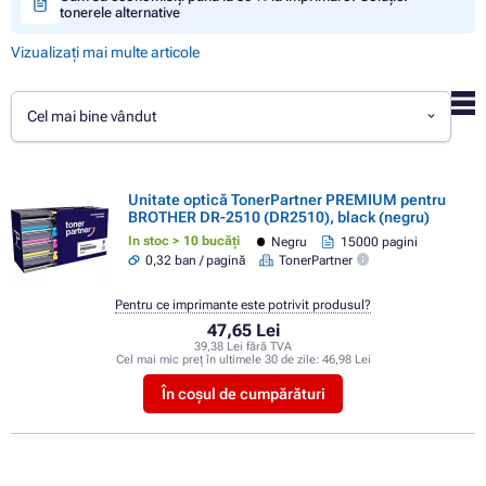
tonerele alternative
Vizualizați mai multe articole
Cel mai bine vândut
Unitate optică TonerPartner PREMIUM pentru
BROTHER DR-2510 (DR2510), black (negru)
In stoc > 10 bucăți
Negru
15000 pagini
0,32 ban / pagină
TonerPartner
Pentru ce imprimante este potrivit produsul?
47,65 Lei
39,38 Lei fără TVA
Cel mai mic preț în ultimele 30 de zile:
46,98 Lei
În coșul de cumpărături