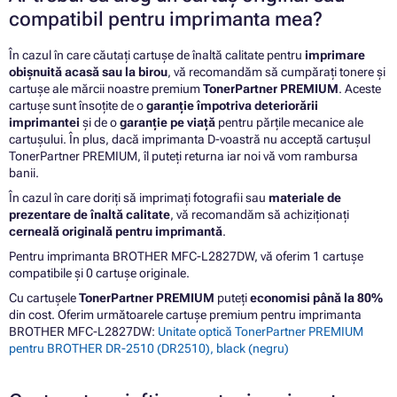
compatibil pentru imprimanta mea?
În cazul în care căutați cartușe de înaltă calitate pentru
imprimare
obișnuită acasă sau la birou
, vă recomandăm să cumpărați tonere și
cartușe ale mărcii noastre premium
TonerPartner PREMIUM
. Aceste
cartușe sunt însoțite de o
garanție împotriva deteriorării
imprimantei
și de o
garanție pe viață
pentru părțile mecanice ale
cartușului. În plus, dacă imprimanta D-voastră nu acceptă cartușul
TonerPartner PREMIUM, îl puteți returna iar noi vă vom rambursa
banii.
În cazul în care doriți să imprimați fotografii sau
materiale de
prezentare de înaltă calitate
, vă recomandăm să achiziționați
cerneală originală pentru imprimantă
.
Pentru imprimanta BROTHER MFC-L2827DW, vă oferim 1 cartușe
compatibile și 0 cartușe originale.
Cu cartușele
TonerPartner PREMIUM
puteți
economisi până la 80%
din cost. Oferim următoarele cartușe premium pentru imprimanta
BROTHER MFC-L2827DW:
Unitate optică TonerPartner PREMIUM
pentru BROTHER DR-2510 (DR2510), black (negru)