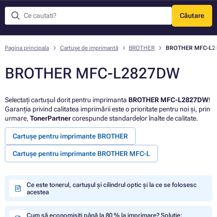
Căutare
Meniu
Pagina principala
Cartușe de imprimantă
BROTHER
BROTHER MFC-L2
BROTHER MFC-L2827DW
Selectați cartușul dorit pentru imprimanta
BROTHER MFC-L2827DW
!
Garanția privind calitatea imprimării este o prioritate pentru noi și, prin
urmare,
TonerPartner
corespunde standardelor înalte de calitate.
Cartușe pentru imprimante BROTHER
Cartușe pentru imprimante BROTHER MFC-L
Ce este tonerul, cartușul și cilindrul optic și la ce se folosesc
acestea
Cum să economisiți până la 80 % la imprimare? Soluție: