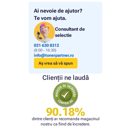
Ai nevoie de ajutor?
Te vom ajuta.
Consultant de
selectie
031 630 8312
(8:00 - 16:30)
info@tonerpartner.ro
Aș vrea să vă spun
Clienții ne laudă
90.18%
dintre clienți ar recomanda magazinul
nostru ca fiind de încredere.