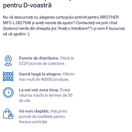
pentru D-voastră
Nu vă descurcați cu alegerea cartușului potrivit pentru BROTHER
MFC-L2827DW și aveți nevoie de ajutor? Contactați-ne prin chat
(butonul verde din dreapta jos "Aveți o întrebare?") și vom fi bucuroși
să vă ajutăm :)
Puncte de distribuire.
Până la
5229 puncte de colectare.
Gamă largă la alegere.
Oferim
mai mult de 40000 produse.
La noi veți avea timp.
Puteți
returna marfa în termen de 30
de zile.
Vă vom răsplăti.
Veți primi
puncte de loialitate pentru
fiecare achiziție.