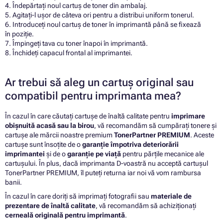
4. Îndepărtați noul cartuș de toner din ambalaj.
5. Agitați-l ușor de câteva ori pentru a distribui uniform tonerul.
6. Introduceți noul cartuș de toner în imprimantă până se fixează
în poziție.
7. Împingeți tava cu toner înapoi în imprimantă.
8. Închideți capacul frontal al imprimantei.
Ar trebui să aleg un cartuș original sau
compatibil pentru imprimanta mea?
În cazul în care căutați cartușe de înaltă calitate pentru
imprimare
obișnuită acasă sau la birou
, vă recomandăm să cumpărați tonere și
cartușe ale mărcii noastre premium
TonerPartner PREMIUM
. Aceste
cartușe sunt însoțite de o
garanție împotriva deteriorării
imprimantei
și de o
garanție pe viață
pentru părțile mecanice ale
cartușului. În plus, dacă imprimanta D-voastră nu acceptă cartușul
TonerPartner PREMIUM, îl puteți returna iar noi vă vom rambursa
banii.
În cazul în care doriți să imprimați fotografii sau
materiale de
prezentare de înaltă calitate
, vă recomandăm să achiziționați
cerneală originală pentru imprimantă
.