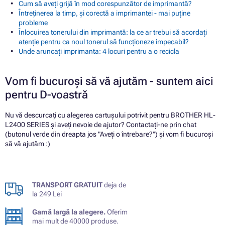
Cum să aveți grijă în mod corespunzător de imprimantă?
Întreținerea la timp, și corectă a imprimantei - mai puține
probleme
Înlocuirea tonerului din imprimantă: la ce ar trebui să acordați
atenție pentru ca noul tonerul să funcționeze impecabil?
Unde aruncați imprimanta: 4 locuri pentru a o recicla
Vom fi bucuroși să vă ajutăm - suntem aici
pentru D-voastră
Nu vă descurcați cu alegerea cartușului potrivit pentru BROTHER HL-
L2400 SERIES și aveți nevoie de ajutor? Contactați-ne prin chat
(butonul verde din dreapta jos "Aveți o întrebare?") și vom fi bucuroși
să vă ajutăm :)
TRANSPORT GRATUIT
deja de
la 249 Lei
Gamă largă la alegere.
Oferim
mai mult de 40000 produse.