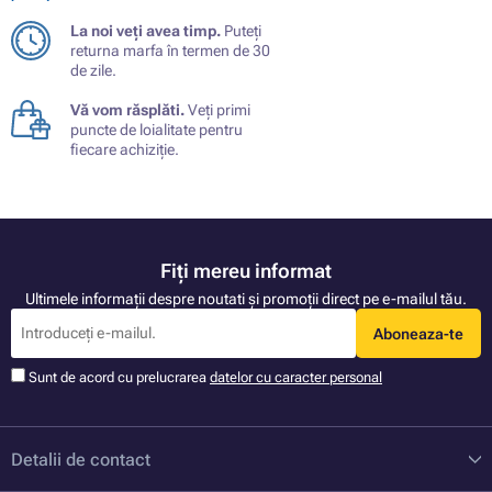
La noi veți avea timp.
Puteți
returna marfa în termen de 30
de zile.
Vă vom răsplăti.
Veți primi
puncte de loialitate pentru
fiecare achiziție.
Fiți mereu informat
Ultimele informații despre noutati și promoții direct pe e-mailul tău.
Aboneaza-te
Sunt de acord cu prelucrarea
datelor cu caracter personal
Detalii de contact