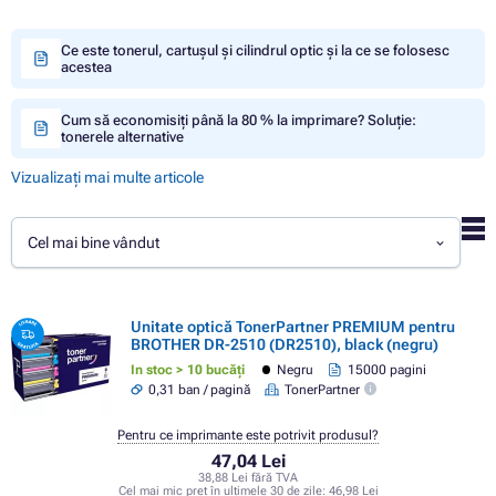
Ce este tonerul, cartușul și cilindrul optic și la ce se folosesc
acestea
Cum să economisiți până la 80 % la imprimare? Soluție:
tonerele alternative
Vizualizați mai multe articole
Cel mai bine vândut
Unitate optică TonerPartner PREMIUM pentru
BROTHER DR-2510 (DR2510), black (negru)
In stoc > 10 bucăți
Negru
15000 pagini
0,31 ban / pagină
TonerPartner
Pentru ce imprimante este potrivit produsul?
47,04 Lei
38,88 Lei fără TVA
Cel mai mic preț în ultimele 30 de zile:
46,98 Lei