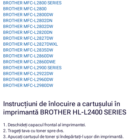
BROTHER MFC-L2800 SERIES
BROTHER MFC-L2800
BROTHER MFC-L2800DW
BROTHER MFC-L2802DN
BROTHER MFC-L2802DW
BROTHER MFC-L2820DN
BROTHER MFC-L2827DW
BROTHER MFC-L2827DWXL
BROTHER MFC-L2835DW
BROTHER MFC-L2860DW
BROTHER MFC-L2860DWE
BROTHER MFC-L2900 SERIES
BROTHER MFC-L2922DW
BROTHER MFC-L2960DW
BROTHER MFC-L2980DW
Instrucțiuni de înlocuire a cartușului în
imprimantă BROTHER HL-L2400 SERIES
1. Deschideți capacul frontal al imprimantei.
2. Trageți tava cu toner spre dvs.
3. Apucați cartușul de toner și îndepărtați-l ușor din imprimantă.