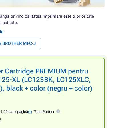
anția privind calitatea imprimării este o prioritate
 calitate.
le
.
te BROTHER MFC-J
er Cartridge PREMIUM pentru
25-XL (LC123BK, LC125XLC,
black + color (negru + color)
1,22 ban / pagină
TonerPartner
?