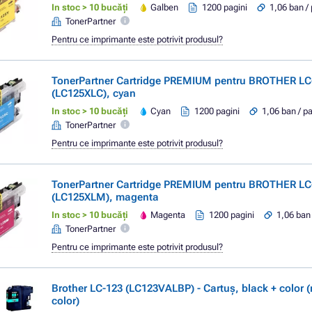
In stoc > 10 bucăți
Galben
1200 pagini
1,06 ban /
TonerPartner
Pentru ce imprimante este potrivit produsul?
TonerPartner Cartridge PREMIUM pentru BROTHER LC
(LC125XLC), cyan
In stoc > 10 bucăți
Cyan
1200 pagini
1,06 ban / p
TonerPartner
Pentru ce imprimante este potrivit produsul?
TonerPartner Cartridge PREMIUM pentru BROTHER LC
(LC125XLM), magenta
In stoc > 10 bucăți
Magenta
1200 pagini
1,06 ban
TonerPartner
Pentru ce imprimante este potrivit produsul?
Brother LC-123 (LC123VALBP) - Cartuș, black + color (
color)