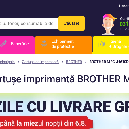
Livra
Aveț
Căutare
031
Lu-Vi
Echipament
Igienă
Papetărie
de protecție
+ Drogheri
rincipala
Cartușe de imprimantă
BROTHER
BROTHER MFC-J4610
rtușe imprimantă BROTHER