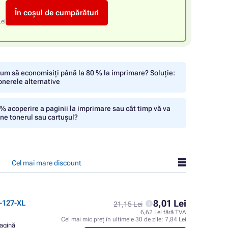
În coșul de cumpărături
Lei
um să economisiți până la 80 % la imprimare? Soluție:
onerele alternative
% acoperire a paginii la imprimare sau cât timp vă va
ine tonerul sau cartușul?
Cel mai mare discount
8,01 Lei
-127-XL
21,15 Lei
6,62 Lei fără TVA
Cel mai mic preț în ultimele 30 de zile:
7,84 Lei
pagină