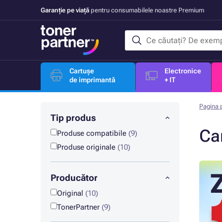
Garanție pe viață
pentru consumabilele noastre Premium
Cartușe
Electronice
de imprimantă
+ IT
Pagina p
Tip produs
Ca
Produse compatibile
(9)
Produse originale
(10)
Producător
Original
(10)
TonerPartner
(9)