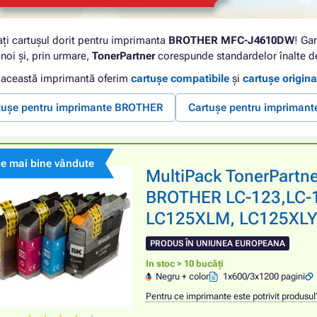
ați cartușul dorit pentru imprimanta
BROTHER MFC-J4610DW
! Gar
noi și, prin urmare,
TonerPartner
corespunde standardelor înalte de
 această imprimantă oferim
cartușe compatibile
și
cartușe origina
tușe pentru imprimante BROTHER
Cartușe pentru impriman
le mai bine vândute
MultiPack TonerPartn
BROTHER LC-123,LC-1
LC125XLM, LC125XLY), 
PRODUS ÎN UNIUNEA EUROPEANA
In stoc > 10 bucăți
Negru + color
1x600/3x1200 pagini
Pentru ce imprimante este potrivit produsul