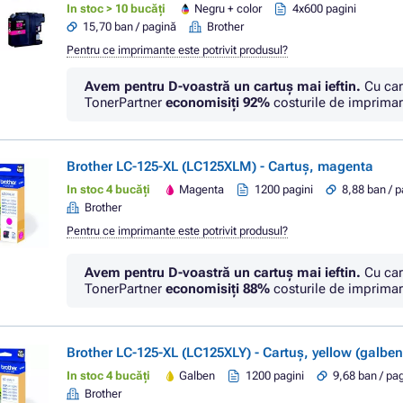
In stoc > 10 bucăți
Negru + color
4x600 pagini
15,70 ban / pagină
Brother
Pentru ce imprimante este potrivit produsul?
Avem pentru D-voastră un cartuș mai ieftin.
Cu car
TonerPartner
economisiţi
92%
costurile de imprimar
Brother LC-125-XL (LC125XLM) - Cartuș, magenta
In stoc 4 bucăți
Magenta
1200 pagini
8,88 ban / 
Brother
Pentru ce imprimante este potrivit produsul?
Avem pentru D-voastră un cartuș mai ieftin.
Cu car
TonerPartner
economisiţi
88%
costurile de imprimar
Brother LC-125-XL (LC125XLY) - Cartuș, yellow (galben
In stoc 4 bucăți
Galben
1200 pagini
9,68 ban / pa
Brother