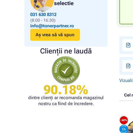
selectie
031 630 8312
(8:00 - 16:30)
info@tonerpartner.ro
Aș vrea să vă spun
Clienții ne laudă
Vizuali
90.18%
Cel 
dintre clienți ar recomanda magazinul
nostru ca fiind de încredere.
- 62%