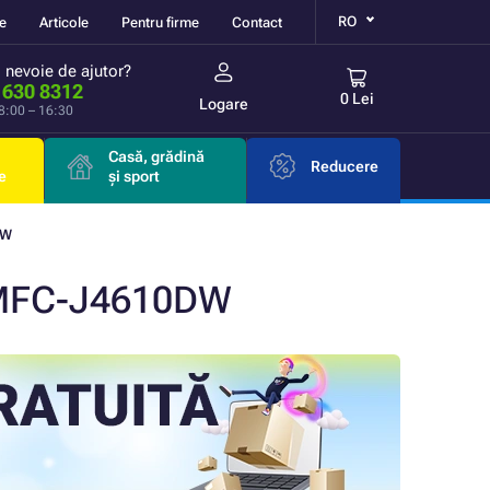
RO
re
Articole
Pentru firme
Contact
i nevoie de ajutor?
 630 8312
0 Lei
Logare
 8:00 – 16:30
Casă, grădină
Reducere
e
și sport
DW
 MFC-J4610DW