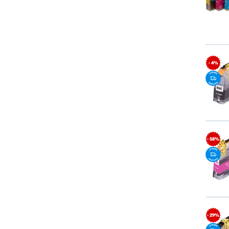
- 4%
- 58%
- 29%