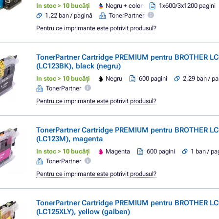
In stoc > 10 bucăți
Negru + color
1x600/3x1200 pagini
1,22 ban / pagină
TonerPartner
Pentru ce imprimante este potrivit produsul?
TonerPartner Cartridge PREMIUM pentru BROTHER LC
(LC123BK), black (negru)
In stoc > 10 bucăți
Negru
600 pagini
2,29 ban / p
TonerPartner
Pentru ce imprimante este potrivit produsul?
TonerPartner Cartridge PREMIUM pentru BROTHER LC
(LC123M), magenta
In stoc > 10 bucăți
Magenta
600 pagini
1 ban / pa
TonerPartner
Pentru ce imprimante este potrivit produsul?
TonerPartner Cartridge PREMIUM pentru BROTHER LC
(LC125XLY), yellow (galben)