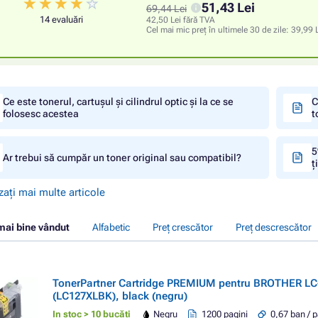
51,43 Lei
69,44 Lei
14 evaluări
42,50 Lei fără TVA
Cel mai mic preț în ultimele 30 de zile:
39,99 
Ce este tonerul, cartușul și cilindrul optic și la ce se
C
folosesc acestea
t
5
Ar trebui să cumpăr un toner original sau compatibil?
ț
zați mai multe articole
mai bine vândut
Alfabetic
Preț crescător
Preț descrescător
TonerPartner Cartridge PREMIUM pentru BROTHER LC
(LC127XLBK), black (negru)
In stoc > 10 bucăți
Negru
1200 pagini
0,67 ban / 