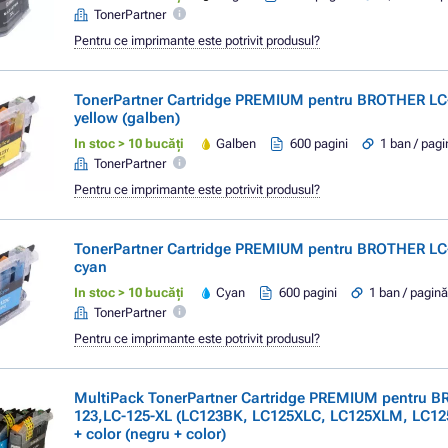
TonerPartner
Pentru ce imprimante este potrivit produsul?
TonerPartner Cartridge PREMIUM pentru BROTHER LC-
yellow (galben)
In stoc > 10 bucăți
Galben
600 pagini
1 ban / pagi
TonerPartner
Pentru ce imprimante este potrivit produsul?
TonerPartner Cartridge PREMIUM pentru BROTHER LC-
cyan
In stoc > 10 bucăți
Cyan
600 pagini
1 ban / pagin
TonerPartner
Pentru ce imprimante este potrivit produsul?
MultiPack TonerPartner Cartridge PREMIUM pentru 
123,LC-125-XL (LC123BK, LC125XLC, LC125XLM, LC125
+ color (negru + color)