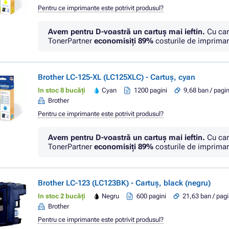
Pentru ce imprimante este potrivit produsul?
Avem pentru D-voastră un cartuș mai ieftin.
Cu car
TonerPartner
economisiţi
89%
costurile de imprimar
Brother LC-125-XL (LC125XLC) - Cartuș, cyan
In stoc 8 bucăți
Cyan
1200 pagini
9,68 ban / pagi
Brother
Pentru ce imprimante este potrivit produsul?
Avem pentru D-voastră un cartuș mai ieftin.
Cu car
TonerPartner
economisiţi
89%
costurile de imprimar
Brother LC-123 (LC123BK) - Cartuș, black (negru)
In stoc 2 bucăți
Negru
600 pagini
21,63 ban / pag
Brother
Pentru ce imprimante este potrivit produsul?