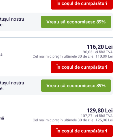
În coșul de cumpărături
tuşul nostru
Vreau să economisesc 89%
e.
116,20 Lei
96,03 Lei fără TVA
nă
Cel mai mic preț în ultimele 30 de zile:
110,09 Lei
În coșul de cumpărături
tuşul nostru
Vreau să economisesc 89%
e.
129,80 Lei
107,27 Lei fără TVA
ină
Cel mai mic preț în ultimele 30 de zile:
125,96 Lei
În coșul de cumpărături