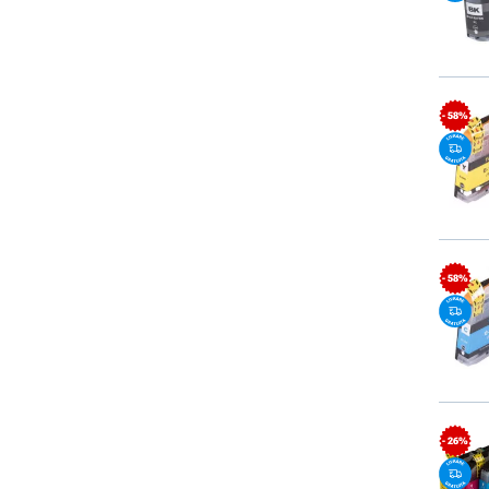
- 58%
- 58%
- 26%