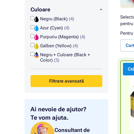
Culoare
Select
Negru (Black)
(4)
pentru 
Azur (Cyan)
(4)
Pentru
Purpuriu (Magenta)
(4)
Car
Galben (Yellow)
(4)
Negru + Culoare (Black +
Color)
(3)
Ce
Filtrare avansată
Ai nevoie de ajutor?
Te vom ajuta.
Consultant de