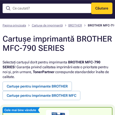
Căutare
Meniu
Pagina principala
Cartușe de imprimantă
BROTHER
BROTHER MFC-790
Cartușe imprimantă BROTHER
MFC-790 SERIES
Selectați cartușul dorit pentru imprimanta
BROTHER MFC-790
SERIES
! Garanția privind calitatea imprimării este o prioritate pentru
noi și, prin urmare,
TonerPartner
corespunde standardelor înalte de
calitate.
Cartușe pentru imprimante BROTHER
Cartușe pentru imprimante BROTHER MFC
Cele mai bine vândute