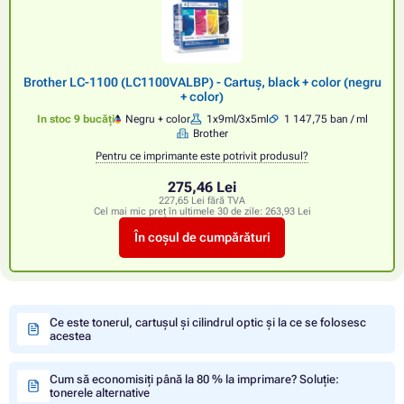
Brother LC-1100 (LC1100VALBP) - Cartuș, black + color (negru
+ color)
In stoc 9 bucăți
Negru + color
1x9ml/3x5ml
1 147,75 ban / ml
Brother
Pentru ce imprimante este potrivit produsul?
275,46 Lei
227,65 Lei fără TVA
Cel mai mic preț în ultimele 30 de zile:
263,93 Lei
În coșul de cumpărături
Ce este tonerul, cartușul și cilindrul optic și la ce se folosesc
acestea
Cum să economisiți până la 80 % la imprimare? Soluție:
tonerele alternative