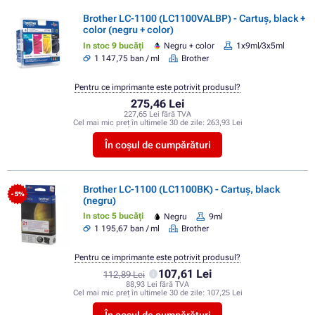
Brother LC-1100 (LC1100VALBP) - Cartuș, black +
color (negru + color)
In stoc 9 bucăți
Negru + color
1x9ml/3x5ml
1 147,75 ban / ml
Brother
Pentru ce imprimante este potrivit produsul?
275,46 Lei
227,65 Lei fără TVA
Cel mai mic preț în ultimele 30 de zile:
263,93 Lei
În coșul de cumpărături
Brother LC-1100 (LC1100BK) - Cartuș, black
- 5%
(negru)
In stoc 5 bucăți
Negru
9ml
1 195,67 ban / ml
Brother
Pentru ce imprimante este potrivit produsul?
107,61 Lei
112,89 Lei
88,93 Lei fără TVA
Cel mai mic preț în ultimele 30 de zile:
107,25 Lei