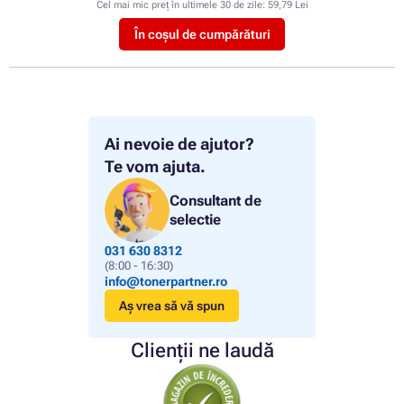
Cel mai mic preț în ultimele 30 de zile:
59,79 Lei
În coșul de cumpărături
Ai nevoie de ajutor?
Te vom ajuta.
Consultant de
selectie
031 630 8312
(8:00 - 16:30)
info@tonerpartner.ro
Aș vrea să vă spun
Clienții ne laudă