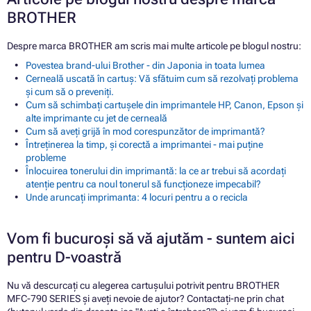
BROTHER
Despre marca BROTHER am scris mai multe articole pe blogul nostru:
Povestea brand-ului Brother - din Japonia in toata lumea
Cerneală uscată în cartuș: Vă sfătuim cum să rezolvați problema
și cum să o preveniți.
Cum să schimbați cartușele din imprimantele HP, Canon, Epson și
alte imprimante cu jet de cerneală
Cum să aveți grijă în mod corespunzător de imprimantă?
Întreținerea la timp, și corectă a imprimantei - mai puține
probleme
Înlocuirea tonerului din imprimantă: la ce ar trebui să acordați
atenție pentru ca noul tonerul să funcționeze impecabil?
Unde aruncați imprimanta: 4 locuri pentru a o recicla
Vom fi bucuroși să vă ajutăm - suntem aici
pentru D-voastră
Nu vă descurcați cu alegerea cartușului potrivit pentru BROTHER
MFC-790 SERIES și aveți nevoie de ajutor? Contactați-ne prin chat