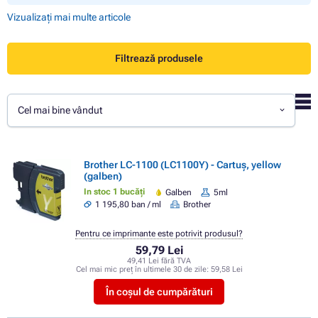
Vizualizați mai multe articole
Filtrează produsele
Cel mai bine vândut
Brother LC-1100 (LC1100Y) - Cartuș, yellow
(galben)
In stoc 1 bucăți
Galben
5ml
1 195,80 ban / ml
Brother
Pentru ce imprimante este potrivit produsul?
59,79 Lei
49,41 Lei fără TVA
Cel mai mic preț în ultimele 30 de zile:
59,58 Lei
În coșul de cumpărături