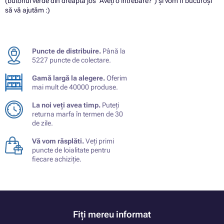
(butonul verde din dreapta jos "Aveți o întrebare?") și vom fi bucuroși
să vă ajutăm :)
Puncte de distribuire.
Până la
5227 puncte de colectare.
Gamă largă la alegere.
Oferim
mai mult de 40000 produse.
La noi veți avea timp.
Puteți
returna marfa în termen de 30
de zile.
Vă vom răsplăti.
Veți primi
puncte de loialitate pentru
fiecare achiziție.
Fiți mereu informat