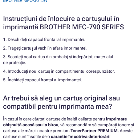
BROTHER MFC-J615W
Instrucțiuni de înlocuire a cartușului în
imprimantă BROTHER MFC-790 SERIES
1. Deschideți capacul frontal al imprimantei.
2. Trageți cartușul vechi în afara imprimantei.
3. Scoateți noul cartuș din ambalaj și îndepărtați materialul
de protecție.
4. Introduceți noul cartuș în compartimentul corespunzător.
5. Închideți capacul frontal al imprimantei.
Ar trebui să aleg un cartuș original sau
compatibil pentru imprimanta mea?
În cazul în care căutați cartușe de înaltă calitate pentru
imprimare
obișnuită acasă sau la birou
, vă recomandăm să cumpărați tonere și
cartușe ale mărcii noastre premium
TonerPartner PREMIUM
. Aceste
cartușe sunt însoțite de o
garanție împotriva deteriorării