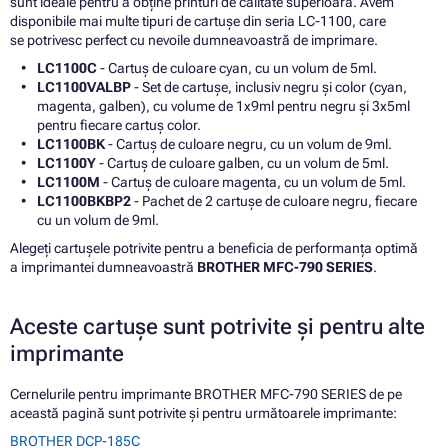
sunt ideale pentru a obține printuri de calitate superioară. Avem
disponibile mai multe tipuri de cartușe din seria LC-1100, care
se potrivesc perfect cu nevoile dumneavoastră de imprimare.
LC1100C
- Cartuș de culoare cyan, cu un volum de 5ml.
LC1100VALBP
- Set de cartușe, inclusiv negru și color (cyan,
magenta, galben), cu volume de 1x9ml pentru negru și 3x5ml
pentru fiecare cartuș color.
LC1100BK
- Cartuș de culoare negru, cu un volum de 9ml.
LC1100Y
- Cartuș de culoare galben, cu un volum de 5ml.
LC1100M
- Cartuș de culoare magenta, cu un volum de 5ml.
LC1100BKBP2
- Pachet de 2 cartușe de culoare negru, fiecare
cu un volum de 9ml.
Alegeți cartușele potrivite pentru a beneficia de performanța optimă
a imprimantei dumneavoastră
BROTHER MFC-790 SERIES
.
Aceste cartușe sunt potrivite și pentru alte
imprimante
Cernelurile pentru imprimante BROTHER MFC-790 SERIES de pe
această pagină sunt potrivite și pentru următoarele imprimante:
BROTHER DCP-185C