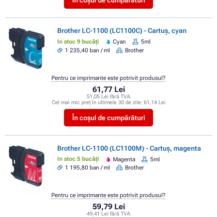
În coșul de cumpărături
Brother LC-1100 (LC1100C) - Cartuș, cyan
In stoc 9 bucăți
Cyan
5ml
1 235,40 ban / ml
Brother
Pentru ce imprimante este potrivit produsul?
61,77 Lei
51,05 Lei fără TVA
Cel mai mic preț în ultimele 30 de zile:
61,14 Lei
În coșul de cumpărături
Brother LC-1100 (LC1100M) - Cartuș, magenta
In stoc 5 bucăți
Magenta
5ml
1 195,80 ban / ml
Brother
Pentru ce imprimante este potrivit produsul?
59,79 Lei
49,41 Lei fără TVA