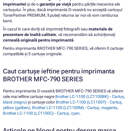
imprimantei
și de o
garanție pe viață
pentru părțile mecanice ale
cartușului. În plus, dacă imprimanta D-voastră nu acceptă cartușul
TonerPartner PREMIUM, îl puteți returna iar noi vă vom rambursa
banii.
În cazul în care doriți să imprimați fotografii sau
materiale de
prezentare de înaltă calitate
, vă recomandăm să achiziționați
cerneală originală pentru imprimantă
.
Pentru imprimanta BROTHER MFC-790 SERIES, vă oferim 0 cartușe
compatibile și 5 cartușe originale.
Caut cartușe ieftine pentru imprimanta
BROTHER MFC-790 SERIES
Pentru imprimanta D-voastră BROTHER MFC-790 SERIES vă oferim
cele mai ieftine cartușe negre
Brother LC-1100 (LC1100BK) - Cartuș,
black (negru)
și cartușe color
Brother LC-1100 (LC1100Y) - Cartuș,
yellow (galben)
,
Brother LC-1100 (LC1100M) - Cartuș, magenta
,
Brother LC-1100 (LC1100C) - Cartuș, cyan
.
Articole pe blogul nostru despre marca