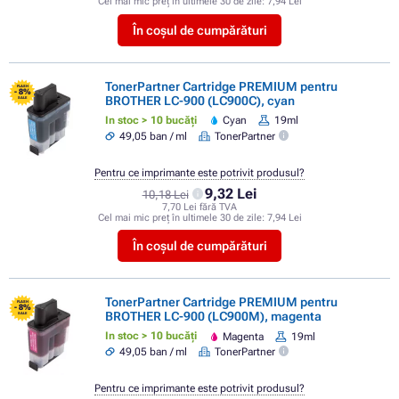
Cel mai mic preț în ultimele 30 de zile:
7,94 Lei
În coșul de cumpărături
TonerPartner Cartridge PREMIUM pentru
FLASH
- 8%
BROTHER LC-900 (LC900C), cyan
SALE
In stoc > 10 bucăți
Cyan
19ml
49,05 ban / ml
TonerPartner
Pentru ce imprimante este potrivit produsul?
9,32 Lei
10,18 Lei
7,70 Lei fără TVA
Cel mai mic preț în ultimele 30 de zile:
7,94 Lei
În coșul de cumpărături
TonerPartner Cartridge PREMIUM pentru
FLASH
- 8%
BROTHER LC-900 (LC900M), magenta
SALE
In stoc > 10 bucăți
Magenta
19ml
49,05 ban / ml
TonerPartner
Pentru ce imprimante este potrivit produsul?