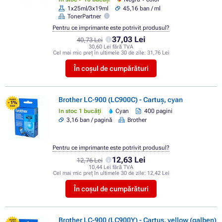
1x25ml/3x19ml
45,16 ban / ml
TonerPartner
Pentru ce imprimante este potrivit produsul?
37,03 Lei
40,73 Lei
30,60 Lei fără TVA
Cel mai mic preț în ultimele 30 de zile:
31,76 Lei
În coșul de cumpărături
Brother LC-900 (LC900C) - Cartuș, cyan
FLASH
- 1%
SALE
In stoc 1 bucăți
Cyan
400 pagini
3,16 ban / pagină
Brother
Pentru ce imprimante este potrivit produsul?
12,63 Lei
12,76 Lei
10,44 Lei fără TVA
Cel mai mic preț în ultimele 30 de zile:
12,42 Lei
În coșul de cumpărături
Brother LC-900 (LC900Y) - Cartuș, yellow (galben)
FLASH