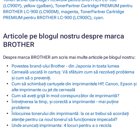
(LC900Y), yellow (galben)
,
TonerPartner Cartridge PREMIUM pentru
BROTHER LC-900 (LC900M), magenta
,
TonerPartner Cartridge
PREMIUM pentru BROTHER LC-900 (LC900C), cyan
.
Articole pe blogul nostru despre marca
BROTHER
Despre marca BROTHER am scris mai multe articole pe blogul nostru:
Povestea brand-ului Brother - din Japonia in toata lumea
Cerneală uscată în cartuș: Vă sfătuim cum să rezolvați problema
și cum să o preveniți.
Cum să schimbați cartușele din imprimantele HP, Canon, Epson și
alte imprimante cu jet de cerneală
Cum să aveți grijă în mod corespunzător de imprimantă?
Întreținerea la timp, și corectă a imprimantei - mai puține
probleme
Înlocuirea tonerului din imprimantă: la ce ar trebui să acordați
atenție pentru ca noul tonerul să funcționeze impecabil?
Unde aruncați imprimanta: 4 locuri pentru a o recicla