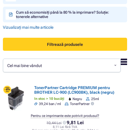
Cum să economisiți până la 80 % la imprimare? Soluție:
tonerele alternative
Vizualizați mai multe articole
Filtrează produsele
Cel mai bine vândut
TonerPartner Cartridge PREMIUM pentru
FLASH
- 6%
BROTHER LC-900 (LC900BK), black (negru)
SALE
In stoc > 10 bucăți
Negru
25ml
39,24 ban / ml
TonerPartner
Pentru ce imprimante este potrivit produsul?
9,81 Lei
10,44 Lei
8,11 Lei fără TVA