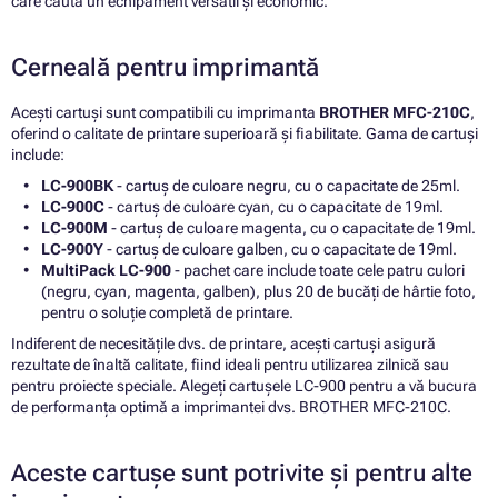
care caută un echipament versatil și economic.
Cerneală pentru imprimantă
Acești cartuși sunt compatibili cu imprimanta
BROTHER MFC-210C
,
oferind o calitate de printare superioară și fiabilitate. Gama de cartuși
include:
LC-900BK
- cartuș de culoare negru, cu o capacitate de 25ml.
LC-900C
- cartuș de culoare cyan, cu o capacitate de 19ml.
LC-900M
- cartuș de culoare magenta, cu o capacitate de 19ml.
LC-900Y
- cartuș de culoare galben, cu o capacitate de 19ml.
MultiPack LC-900
- pachet care include toate cele patru culori
(negru, cyan, magenta, galben), plus 20 de bucăți de hârtie foto,
pentru o soluție completă de printare.
Indiferent de necesitățile dvs. de printare, acești cartuși asigură
rezultate de înaltă calitate, fiind ideali pentru utilizarea zilnică sau
pentru proiecte speciale. Alegeți cartușele LC-900 pentru a vă bucura
de performanța optimă a imprimantei dvs. BROTHER MFC-210C.
Aceste cartușe sunt potrivite și pentru alte