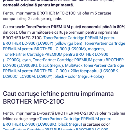
cerneală originală pentru imprimantă
.
Pentru imprimanta BROTHER MFC-210C, vă oferim 5 cartușe
compatibile și 2 cartușe originale.
Cu cartușele
TonerPartner PREMIUM
puteți
economisi până la 80%
din cost. Oferim următoarele cartușe premium pentru imprimanta
BROTHER MFC-210C:
TonerPartner Cartridge PREMIUM pentru
BROTHER LC-900 (LC900Y), yellow (galben)
,
TonerPartner Cartridge
PREMIUM pentru BROTHER LC-900 (LC900M), magenta
,
TonerPartner Cartridge PREMIUM pentru BROTHER LC-900
(LC900C), cyan
,
TonerPartner Cartridge PREMIUM pentru BROTHER
LC-900 (LC900BK), black (negru)
,
MultiPack TonerPartner Cartridge
PREMIUM pentru BROTHER LC-900 + 20ks fotopapíru (LC900BK,
LC900C, LC900M, LC900Y), black + color (negru + color)
Caut cartușe ieftine pentru imprimanta
BROTHER MFC-210C
Pentru imprimanta D-voastră BROTHER MFC-210C vă oferim cele mai
ieftine cartușe negre
TonerPartner Cartridge PREMIUM pentru
BROTHER LC-900 (LC900BK), black (negru)
și cartușe color
TonerPartner Cartridge PREMIUM pentru BROTHER LC-900