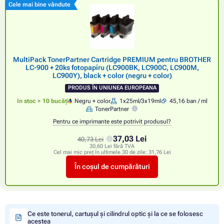
Cele mai bine vândute
MultiPack TonerPartner Cartridge PREMIUM pentru BROTHER
LC-900 + 20ks fotopapíru (LC900BK, LC900C, LC900M,
LC900Y), black + color (negru + color)
PRODUS ÎN UNIUNEA EUROPEANA
In stoc > 10 bucăți
Negru + color
1x25ml/3x19ml
45,16 ban / ml
TonerPartner
Pentru ce imprimante este potrivit produsul?
37,03 Lei
40,73 Lei
30,60 Lei fără TVA
Cel mai mic preț în ultimele 30 de zile:
31,76 Lei
În coșul de cumpărături
Ce este tonerul, cartușul și cilindrul optic și la ce se folosesc
acestea