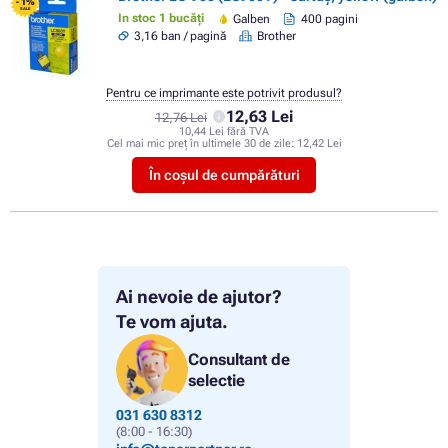
- 1%
SALE
In stoc 1 bucăți
Galben
400 pagini
3,16 ban / pagină
Brother
Pentru ce imprimante este potrivit produsul?
12,63 Lei
12,76 Lei
10,44 Lei fără TVA
Cel mai mic preț în ultimele 30 de zile:
12,42 Lei
În coșul de cumpărături
Ai nevoie de ajutor?
Te vom ajuta.
Consultant de
selectie
031 630 8312
(8:00 - 16:30)