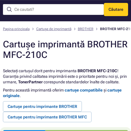
Căutare
Meniu
Pagina principala
Cartușe de imprimantă
BROTHER
BROTHER MFC-21
Cartușe imprimantă BROTHER
MFC-210C
Selectați cartușul dorit pentru imprimanta
BROTHER MFC-210C
!
Garanția privind calitatea imprimării este o prioritate pentru noi și, prin
urmare,
TonerPartner
corespunde standardelor înalte de calitate.
Pentru această imprimantă oferim
cartușe compatibile
și
cartușe
originale
.
Cartușe pentru imprimante BROTHER
Cartușe pentru imprimante BROTHER MFC