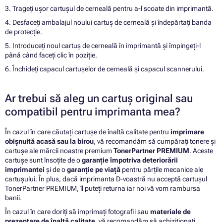
3. Trageți ușor cartușul de cerneală pentru a-l scoate din imprimantă.
4. Desfaceți ambalajul noului cartuș de cerneală și îndepărtați banda
de protecție.
5. Introduceți noul cartuș de cerneală în imprimantă și împingeți-l
până când faceți clic în poziție.
6. Închideți capacul cartușelor de cerneală și capacul scannerului.
Ar trebui să aleg un cartuș original sau
compatibil pentru imprimanta mea?
În cazul în care căutați cartușe de înaltă calitate pentru
imprimare
obișnuită acasă sau la birou
, vă recomandăm să cumpărați tonere și
cartușe ale mărcii noastre premium
TonerPartner PREMIUM
. Aceste
cartușe sunt însoțite de o
garanție împotriva deteriorării
imprimantei
și de o
garanție pe viață
pentru părțile mecanice ale
cartușului. În plus, dacă imprimanta D-voastră nu acceptă cartușul
TonerPartner PREMIUM, îl puteți returna iar noi vă vom rambursa
banii.
În cazul în care doriți să imprimați fotografii sau
materiale de
prezentare de înaltă calitate
, vă recomandăm să achiziționați