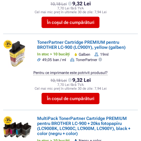
9,32 Lei
10,18 Lei
7,70 Lei fără TVA
Cel mai mic preț în ultimele 30 de zile:
7,94 Lei
În coșul de cumpărături
TonerPartner Cartridge PREMIUM pentru
FLASH
- 8%
BROTHER LC-900 (LC900Y), yellow (galben)
SALE
In stoc > 10 bucăți
Galben
19ml
49,05 ban / ml
TonerPartner
Pentru ce imprimante este potrivit produsul?
9,32 Lei
10,18 Lei
7,70 Lei fără TVA
Cel mai mic preț în ultimele 30 de zile:
7,94 Lei
În coșul de cumpărături
MultiPack TonerPartner Cartridge PREMIUM
FLASH
- 9%
pentru BROTHER LC-900 + 20ks fotopapíru
SALE
(LC900BK, LC900C, LC900M, LC900Y), black +
color (negru + color)
In stoc > 10 bucăți
Negru + color