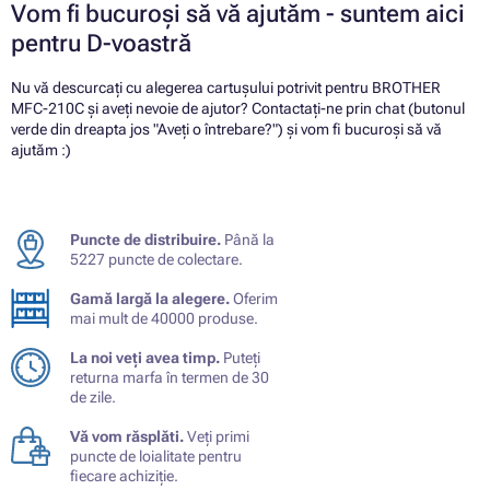
Vom fi bucuroși să vă ajutăm - suntem aici
pentru D-voastră
Nu vă descurcați cu alegerea cartușului potrivit pentru BROTHER
MFC-210C și aveți nevoie de ajutor? Contactați-ne prin chat (butonul
verde din dreapta jos "Aveți o întrebare?") și vom fi bucuroși să vă
ajutăm :)
Puncte de distribuire.
Până la
5227 puncte de colectare.
Gamă largă la alegere.
Oferim
mai mult de 40000 produse.
La noi veți avea timp.
Puteți
returna marfa în termen de 30
de zile.
Vă vom răsplăti.
Veți primi
puncte de loialitate pentru
fiecare achiziție.