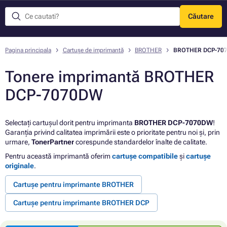
Căutare
Meniu
Pagina principala
Cartușe de imprimantă
BROTHER
BROTHER DCP-70
Tonere imprimantă BROTHER
DCP-7070DW
Selectați cartușul dorit pentru imprimanta
BROTHER DCP-7070DW
!
Garanția privind calitatea imprimării este o prioritate pentru noi și, prin
urmare,
TonerPartner
corespunde standardelor înalte de calitate.
Pentru această imprimantă oferim
cartușe compatibile
și
cartușe
originale
.
Cartușe pentru imprimante BROTHER
Cartușe pentru imprimante BROTHER DCP