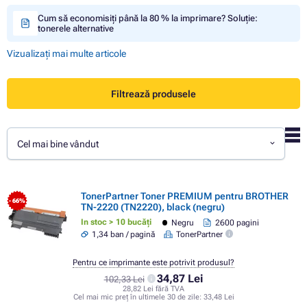
Cum să economisiți până la 80 % la imprimare? Soluție:
tonerele alternative
Vizualizați mai multe articole
Filtrează produsele
Cel mai bine vândut
TonerPartner Toner PREMIUM pentru BROTHER
- 66%
TN-2220 (TN2220), black (negru)
In stoc > 10 bucăți
Negru
2600 pagini
1,34 ban / pagină
TonerPartner
Pentru ce imprimante este potrivit produsul?
34,87 Lei
102,33 Lei
28,82 Lei fără TVA
Cel mai mic preț în ultimele 30 de zile:
33,48 Lei