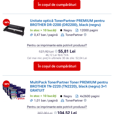
În coșul de cumpărături
Unitate optică TonerPartner PREMIUM pentru
- 56%
BROTHER DR-2200 (DR2200), black (negru)
In stoc > 10 bucăți
Negru
12000 pagini
0,47 ban / pagină
TonerPartner
Pentru ce imprimante este potrivit produsul?
55,81 Lei
127,92 Lei
46,12 Lei fără TVA
Cel mai mic preț în ultimele 30 de zile:
52,04 Lei
În coșul de cumpărături
MultiPack TonerPartner Toner PREMIUM pentru
- 66%
BROTHER TN-2220 (TN2220), black (negru) 3+1
GRATUIT
In stoc > 10 bucăți
Negru
4x2600 pagini
1,01 ban / pagină
TonerPartner
Pentru ce imprimante este potrivit produsul?
104,52 Lei
307,00 Lei