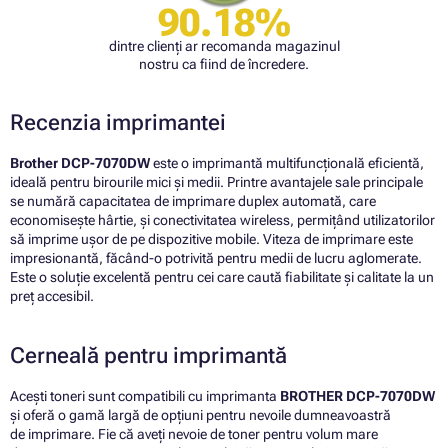
90.18%
dintre clienți ar recomanda magazinul
nostru ca fiind de încredere.
Recenzia imprimantei
Brother DCP-7070DW
este o imprimantă multifuncțională eficientă,
ideală pentru birourile mici și medii. Printre avantajele sale principale
se numără capacitatea de imprimare duplex automată, care
economisește hârtie, și conectivitatea wireless, permițând utilizatorilor
să imprime ușor de pe dispozitive mobile. Viteza de imprimare este
impresionantă, făcând-o potrivită pentru medii de lucru aglomerate.
Este o soluție excelentă pentru cei care caută fiabilitate și calitate la un
preț accesibil.
Cerneală pentru imprimantă
Acești toneri sunt compatibili cu imprimanta
BROTHER DCP-7070DW
și oferă o gamă largă de opțiuni pentru nevoile dumneavoastră
de imprimare. Fie că aveți nevoie de toner pentru volum mare