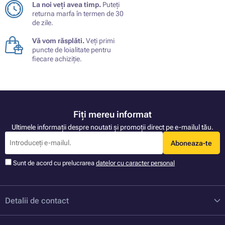
La noi veți avea timp.
Puteți
returna marfa în termen de 30
de zile.
Vă vom răsplăti.
Veți primi
puncte de loialitate pentru
fiecare achiziție.
Fiți mereu informat
Ultimele informații despre noutati și promoții direct pe e-mailul tău.
Aboneaza-te
Sunt de acord cu prelucrarea
datelor cu caracter personal
Detalii de contact