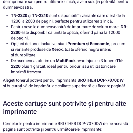
de imprimare sau pentru utilizare zilnică, avem soluția potrivită pentru
dumneavoastră.
TN-2220
și
TN-2210
sunt disponibili în variante care oferă de la
1200 la 2600 de pagini, perfecte pentru utilizarea zilnică.
Pentru nevoile dumneavoastră de imprimare de volum mare,
DR-
2200
este disponibil ca unitate optică, oferind până la 12000
de pagini.
Opțiuni de toner includ versiuni
Premium
și
Economie
, precum
și variante produse de
Xerox
, toate oferind negru intens
și durabilitate.
De asemenea, oferim un
MultiPack
avantajos cu 3 tonere
TN-
2220
plus 1 gratuit, ideal pentru birouri sau utilizatori care
imprimă frecvent.
Alegeți tonerul potrivit pentru imprimanta
BROTHER DCP-7070DW
și bucurați-vă de imprimări de calitate superioară cu fiecare pagină!
Aceste cartușe sunt potrivite și pentru alte
imprimante
Cernelurile pentru imprimante BROTHER DCP-7070DW de pe această
pagină sunt potrivite și pentru următoarele imprimante: