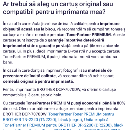
Ar trebui să aleg un cartuș original sau
compatibil pentru imprimanta mea?
În cazul în care căutați cartușe de înaltă calitate pentru
imprimare
obișnuită acasă sau la birou
, vă recomandăm să cumpărați tonere și
cartușe ale mărcii noastre premium
TonerPartner PREMIUM
. Aceste
cartușe sunt însoțite de o
garanție împotriva deteriorării
imprimantei
și de o
garanție pe viață
pentru părțile mecanice ale
cartușului. În plus, dacă imprimanta D-voastră nu acceptă cartușul
TonerPartner PREMIUM, îl puteți returna iar noi vă vom rambursa
banii.
În cazul în care doriți să imprimați fotografii sau
materiale de
prezentare de înaltă calitate
, vă recomandăm să achiziționați
cerneală originală pentru imprimantă
.
Pentru imprimanta BROTHER DCP-7070DW, vă oferim 6 cartușe
compatibile și 3 cartușe originale.
Cu cartușele
TonerPartner PREMIUM
puteți
economisi până la 80%
din cost. Oferim următoarele cartușe premium pentru imprimanta
BROTHER DCP-7070DW:
TonerPartner Toner PREMIUM pentru
BROTHER TN-2220 (TN2220), black (negru)
,
Unitate optică
TonerPartner PREMIUM pentru BROTHER DR-2200 (DR2200), black