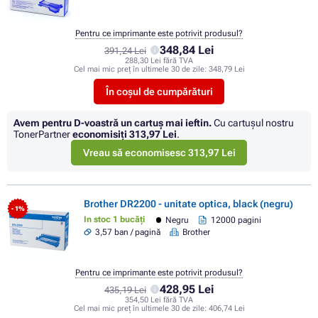
Pentru ce imprimante este potrivit produsul?
348,84 Lei
391,24 Lei
288,30 Lei fără TVA
Cel mai mic preț în ultimele 30 de zile:
348,79 Lei
În coșul de cumpărături
Avem pentru D-voastră un cartuș mai ieftin.
Cu cartuşul nostru
TonerPartner
economisiţi
313,97 Lei
.
Vreau să economisesc 313,97 Lei
Brother DR2200 - unitate optica, black (negru)
- 1%
In stoc 1 bucăți
Negru
12000 pagini
3,57 ban / pagină
Brother
Pentru ce imprimante este potrivit produsul?
428,95 Lei
435,19 Lei
354,50 Lei fără TVA
Cel mai mic preț în ultimele 30 de zile:
406,74 Lei