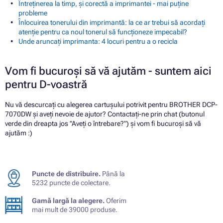
Întreținerea la timp, și corectă a imprimantei - mai puține
probleme
Înlocuirea tonerului din imprimantă: la ce ar trebui să acordați
atenție pentru ca noul tonerul să funcționeze impecabil?
Unde aruncați imprimanta: 4 locuri pentru a o recicla
Vom fi bucuroși să vă ajutăm - suntem aici
pentru D-voastră
Nu vă descurcați cu alegerea cartușului potrivit pentru BROTHER DCP-
7070DW și aveți nevoie de ajutor? Contactați-ne prin chat (butonul
verde din dreapta jos "Aveți o întrebare?") și vom fi bucuroși să vă
ajutăm :)
Puncte de distribuire.
Până la
5232 puncte de colectare.
Gamă largă la alegere.
Oferim
mai mult de 39000 produse.