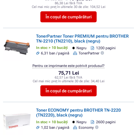
86,38 Lei fără TVA
Cel mai mic preț în ultimele 30 de zile:
104,52 Lei
În coșul de cumpărături
TonerPartner Toner PREMIUM pentru BROTHER
TN-2210 (TN2210), black (negru)
In stoc > 10 bucăți
Negru
1200 pagini
6,31 ban / pagină
TonerPartner
Pentru ce imprimante este potrivit produsul?
75,71 Lei
62,57 Lei fără TVA
Cel mai mic preț în ultimele 30 de zile:
34,40 Lei
În coșul de cumpărături
Toner ECONOMY pentru BROTHER TN-2220
(TN2220), black (negru)
In stoc > 10 bucăți
Negru
2600 pagini
1,02 ban / pagină
Economy