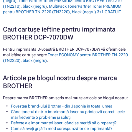
(negru)
,
TonerPartner Toner PREMIUM pentru BROTHER TN-2210
(TN2210), black (negru)
,
MultiPack TonerPartner Toner PREMIUM
pentru BROTHER TN-2220 (TN2220), black (negru) 3+1 GRATUIT
Caut cartușe ieftine pentru imprimanta
BROTHER DCP-7070DW
Pentru imprimanta D-voastră BROTHER DCP-7070DW vă oferim cele
mai ieftine cartușe negre
Toner ECONOMY pentru BROTHER TN-2220
(TN2220), black (negru)
.
Articole pe blogul nostru despre marca
BROTHER
Despre marca BROTHER am scris mai multe articole pe blogul nostru:
Povestea brand-ului Brother - din Japonia in toata lumea
Când tonerul dintr-o imprimantă laser nu printează corect - cele
mai frecvente 5 probleme și soluții
Defecte ale imprimantei laser: când se merită să o reparați?
Cum să aveți grijă în mod corespunzător de imprimantă?