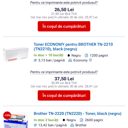
Pentru ce imprimante este potrivit produsul?
26,50 Lei
21,90 Lei fără TVA
Cel mai mic preț în ultimele 30 de zile:
25,97 Lei
În coșul de cumpărături
Toner ECONOMY pentru BROTHER TN-2210
(TN2210), black (negru)
In stoc > 10 bucăți
Negru
1200 pagini
3,13 ban / pagină
Economy
Pentru ce imprimante este potrivit produsul?
37,50 Lei
30,99 Lei fără TVA
Cel mai mic preț în ultimele 30 de zile:
28,91 Lei
În coșul de cumpărături
Brother TN-2220 (TN2220) - Toner, black (negru)
- 11%
In stoc 2 bucăți
Negru
2600 pagini
13,42 ban / pagină
Brother