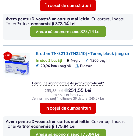
În coșul de cumpărături
Avem pentru D-voastră un cartuș mai ieftin.
Cu cartuşul nostru
TonerPartner
economisiţi
373,14 Lei
.
Vreau să economisesc 373,14 Lei
Brother TN-2210 (TN2210) - Toner, black (negru)
- 1%
In stoc 2 bucăți
Negru
1200 pagini
20,96 ban / pagină
Brother
Pentru ce imprimante este potrivit produsul?
251,55 Lei
253,33 Lei
207,89 Lei fără TVA
Cel mai mic preț în ultimele 30 de zile:
245,27 Lei
În coșul de cumpărături
Avem pentru D-voastră un cartuș mai ieftin.
Cu cartuşul nostru
TonerPartner
economisiţi
175,84 Lei
.
Vreau să economisesc 175,84 Lei