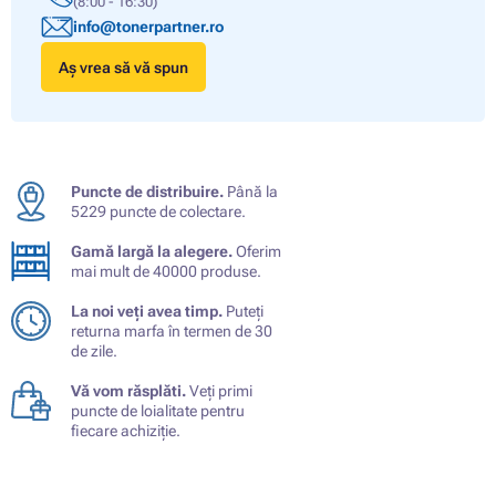
(8:00 - 16:30)
info@tonerpartner.ro
Aș vrea să vă spun
Puncte de distribuire.
Până la
5229 puncte de colectare.
Gamă largă la alegere.
Oferim
mai mult de 40000 produse.
La noi veți avea timp.
Puteți
returna marfa în termen de 30
de zile.
Vă vom răsplăti.
Veți primi
puncte de loialitate pentru
fiecare achiziție.