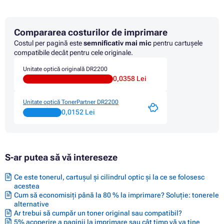
Toner BROTHER DCP-7060
Toner BROTHER DCP-7060D
Toner BROTHER DCP-7060N
Compararea costurilor de imprimare
Toner BROTHER DCP-7065
Toner BROTHER DCP-7065DN
Costul per pagină este
semnificativ mai mic
pentru cartușele
Toner BROTHER DCP-7070
compatibile decât pentru cele originale.
Toner BROTHER DCP-7070DW
Unitate optică originală DR2200
Toner BROTHER FAX 2840
0,0358 Lei
Toner BROTHER FAX 2845
Toner BROTHER FAX 2940
Toner BROTHER FAX 2950
Unitate optică TonerPartner DR2200
Toner BROTHER HL-2130
0,0152 Lei
Toner BROTHER HL-2130R
Toner BROTHER HL-2132
Toner BROTHER HL-2132E
Toner BROTHER HL-2132R
S-ar putea să vă intereseze
Toner BROTHER HL-2135W
Toner BROTHER HL-2200 SERIES
Toner BROTHER HL-2215
Ce este tonerul, cartușul și cilindrul optic și la ce se folosesc
Toner BROTHER HL-2220
acestea
Toner BROTHER HL-2230
Cum să economisiți până la 80 % la imprimare? Soluție: tonerele
Toner BROTHER HL-2240
alternative
Ar trebui să cumpăr un toner original sau compatibil?
Toner BROTHER HL-2240 SERIES
5% acoperire a paginii la imprimare sau cât timp vă va ține
Toner BROTHER HL-2240D