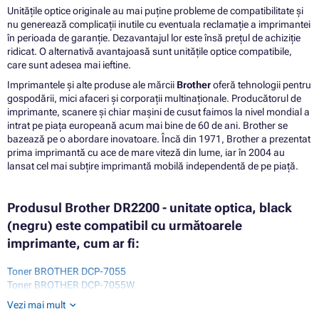
Unitățile optice originale au mai puține probleme de compatibilitate și
nu generează complicații inutile cu eventuala reclamație a imprimantei
în perioada de garanție. Dezavantajul lor este însă prețul de achiziție
ridicat. O alternativă avantajoasă sunt unitățile optice compatibile,
care sunt adesea mai ieftine.
Imprimantele și alte produse ale mărcii
Brother
oferă tehnologii pentru
gospodării, mici afaceri și corporații multinaționale. Producătorul de
imprimante, scanere și chiar mașini de cusut faimos la nivel mondial a
intrat pe piața europeană acum mai bine de 60 de ani. Brother se
bazează pe o abordare inovatoare. Încă din 1971, Brother a prezentat
prima imprimantă cu ace de mare viteză din lume, iar în 2004 au
lansat cel mai subțire imprimantă mobilă independentă de pe piață.
Produsul Brother DR2200 - unitate optica, black
(negru) este compatibil cu următoarele
imprimante, cum ar fi:
Toner BROTHER DCP-7055
Toner BROTHER DCP-7055W
Toner BROTHER DCP-7057
Vezi mai mult
Toner BROTHER DCP-7057E