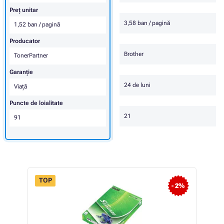
Preț unitar
3,58 ban / pagină
1,52 ban / pagină
Producator
Brother
TonerPartner
Garanţie
24 de luni
Viaţă
Puncte de loialitate
21
91
TOP
- 2%