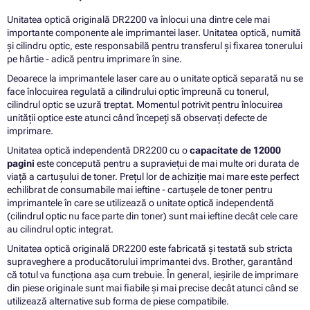
Unitatea optică originală DR2200 va înlocui una dintre cele mai
importante componente ale imprimantei laser. Unitatea optică, numită
și cilindru optic, este responsabilă pentru transferul și fixarea tonerului
pe hârtie - adică pentru imprimare în sine.
Deoarece la imprimantele laser care au o unitate optică separată nu se
face înlocuirea regulată a cilindrului optic împreună cu tonerul,
cilindrul optic se uzură treptat. Momentul potrivit pentru înlocuirea
unității optice este atunci când începeți să observați defecte de
imprimare.
Unitatea optică independentă DR2200 cu o
capacitate de 12000
pagini
este concepută pentru a supraviețui de mai multe ori durata de
viață a cartușului de toner. Prețul lor de achiziție mai mare este perfect
echilibrat de consumabile mai ieftine - cartușele de toner pentru
imprimantele în care se utilizează o unitate optică independentă
(cilindrul optic nu face parte din toner) sunt mai ieftine decât cele care
au cilindrul optic integrat.
Unitatea optică originală DR2200 este fabricată și testată sub stricta
supraveghere a producătorului imprimantei dvs. Brother, garantând
că totul va funcționa așa cum trebuie. În general, ieșirile de imprimare
din piese originale sunt mai fiabile și mai precise decât atunci când se
utilizează alternative sub forma de piese compatibile.