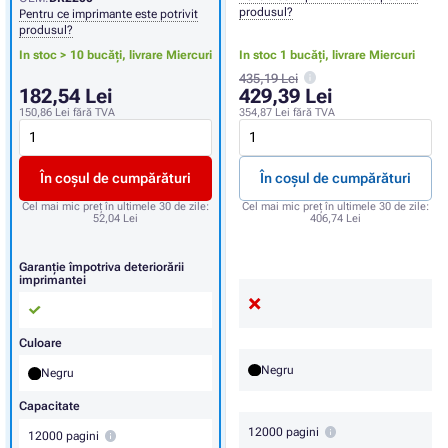
produsul?
Pentru ce imprimante este potrivit
produsul?
In stoc > 10 bucăți,
livrare Miercuri
In stoc 1 bucăți,
livrare Miercuri
435,19 Lei
182,54 Lei
429,39 Lei
150,86 Lei
fără TVA
354,87 Lei
fără TVA
În coșul de cumpărături
În coșul de cumpărături
Cel mai mic preț în ultimele 30 de zile:
Cel mai mic preț în ultimele 30 de zile:
52,04 Lei
406,74 Lei
Garanție împotriva deteriorării
imprimantei
Culoare
Negru
Negru
Capacitate
12000 pagini
12000 pagini