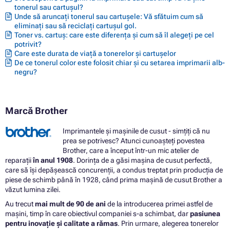
tonerul sau cartușul?
Toner BROTHER HL-2240DR
Unde să aruncați tonerul sau cartușele: Vă sfătuim cum să
Toner BROTHER HL-2240L
eliminați sau să reciclați cartușul gol.
Toner BROTHER HL-2242D
Toner vs. cartuș: care este diferența și cum să îl alegeți pe cel
Toner BROTHER HL-2250
potrivit?
Toner BROTHER HL-2250DN
Care este durata de viață a tonerelor și cartușelor
Toner BROTHER HL-2250DNR
De ce tonerul color este folosit chiar și cu setarea imprimarii alb-
Toner BROTHER HL-2270
negru?
Toner BROTHER HL-2270DW
Toner BROTHER HL-2275DW
Toner BROTHER HL-2280
Toner BROTHER HL-2280DW
Marcă Brother
Toner BROTHER MFC-7360
Toner BROTHER MFC-7360N
Imprimantele și mașinile de cusut - simțiți că nu
Toner BROTHER MFC-7360NE
prea se potrivesc? Atunci cunoașteți povestea
Toner BROTHER MFC-7460
Brother, care a început într-un mic atelier de
Toner BROTHER MFC-7460DN
reparații
în anul 1908
. Dorința de a găsi mașina de cusut perfectă,
Toner BROTHER MFC-7470
care să își depășească concurenții, a condus treptat prin producția de
Toner BROTHER MFC-7470D
piese de schimb până în 1928, când prima mașină de cusut Brother a
Toner BROTHER MFC-7860
văzut lumina zilei.
Toner BROTHER MFC-7860DN
Toner BROTHER MFC-7860DW
Au trecut
mai mult de 90 de ani
de la introducerea primei astfel de
mașini, timp în care obiectivul companiei s-a schimbat, dar
pasiunea
pentru inovație și calitate a rămas
. Prin urmare, alegerea tonerelor