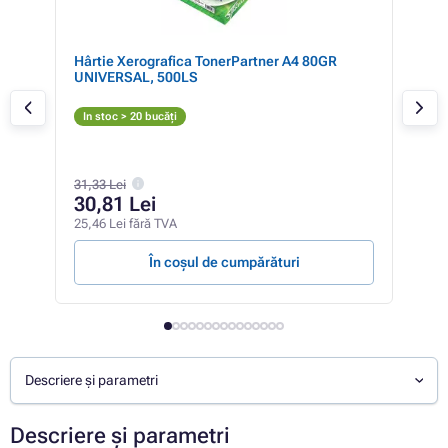
0
Hârtie Xerografica TonerPartner A4 80GR
Bro
UNIVERSAL, 500LS
(ne
N
In stoc > 20 bucăți
In 
391,
31,33 Lei
35
30,81 Lei
297,
25,46 Lei fără TVA
13,84
În coșul de cumpărături
Descriere și parametri
Descriere și parametri