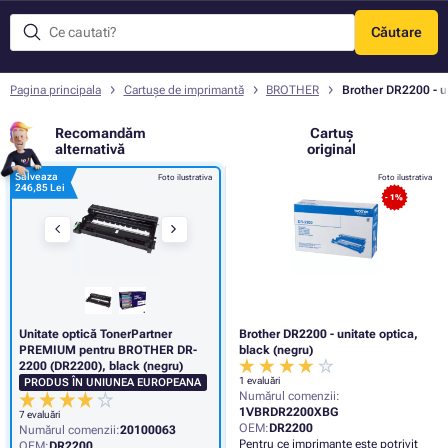
Căutare
Meniu
Pagina principala
Cartușe de imprimantă
BROTHER
Brother DR2200 - un
Recomandăm
Cartuș
alternativă
original
Salveaza
Foto ilustrativa
Foto ilustrativa
246,85 Lei
- 1%
Unitate optică TonerPartner
Brother DR2200 - unitate optica,
PREMIUM pentru BROTHER DR-
black (negru)
2200 (DR2200), black (negru)
1 evaluări
PRODUS ÎN UNIUNEA EUROPEANA
Numărul comenzii:
1VBRDR2200XBG
7 evaluări
OEM:
DR2200
Numărul comenzii:
20100063
Pentru ce imprimante este potrivit
OEM:
DR2200