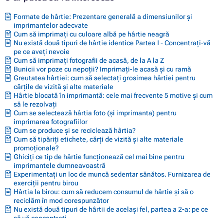
Formate de hârtie: Prezentare generală a dimensiunilor și
imprimantelor adecvate
Cum să imprimați cu culoare albă pe hârtie neagră
Nu există două tipuri de hârtie identice Partea I - Concentrați-vă
pe ce aveți nevoie
Cum să imprimați fotografii de acasă, de la A la Z
Bunicii vor poze cu nepoții? Imprimați-le acasă și cu ramă
Greutatea hârtiei: cum să selectați grosimea hârtiei pentru
cărțile de vizită și alte materiale
Hârtie blocată în imprimantă: cele mai frecvente 5 motive și cum
să le rezolvați
Cum se selectează hârtia foto (și imprimanta) pentru
imprimarea fotografiilor
Cum se produce și se reciclează hârtia?
Cum să tipăriți etichete, cărți de vizită și alte materiale
promoționale?
Ghiciți ce tip de hârtie funcționează cel mai bine pentru
imprimantele dumneavoastră
Experimentați un loc de muncă sedentar sănătos. Furnizarea de
exerciții pentru birou
Hârtia la birou: cum să reducem consumul de hârtie și să o
reciclăm în mod corespunzător
Nu există două tipuri de hârtii de același fel, partea a 2-a: pe ce
să vă concentrați