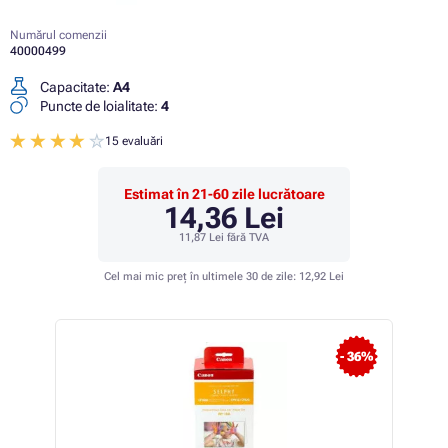
Numărul comenzii
40000499
Capacitate:
A4
Puncte de loialitate:
4
15 evaluări
Estimat în 21-60 zile lucrătoare
14,36 Lei
11,87 Lei
fără TVA
Cel mai mic preț în ultimele 30 de zile:
12,92 Lei
- 1%
- 36%