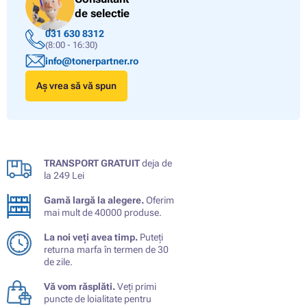
de selectie
031 630 8312
(8:00 - 16:30)
info@tonerpartner.ro
Aș vrea să vă spun
TRANSPORT GRATUIT
deja de
la 249 Lei
Gamă largă la alegere.
Oferim
mai mult de 40000 produse.
La noi veți avea timp.
Puteți
returna marfa în termen de 30
de zile.
Vă vom răsplăti.
Veți primi
puncte de loialitate pentru