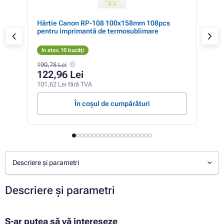
4,
Hârtie Canon RP-108 100x158mm 108pcs
Hâr
300
pentru imprimantă de termosublimare
de c
In stoc 10 bucăți
In 
190,78 Lei
81,0
122,96 Lei
80
101,62 Lei fără TVA
66,5
În coșul de cumpărături
Descriere și parametri
Descriere și parametri
S-ar putea să vă intereseze