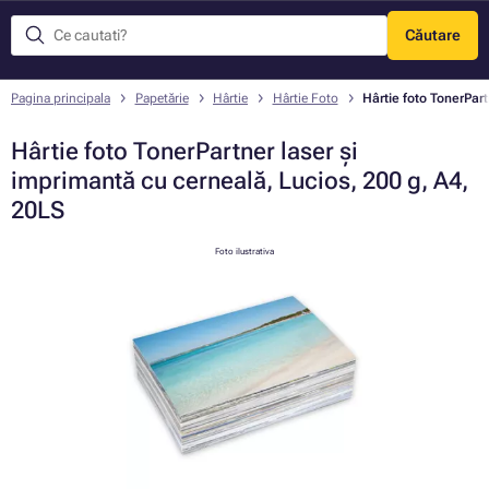
Căutare
Meniu
Pagina principala
Papetărie
Hârtie
Hârtie Foto
Hârtie foto TonerPar
Hârtie foto TonerPartner laser și
imprimantă cu cerneală, Lucios, 200 g, A4,
20LS
Foto ilustrativa