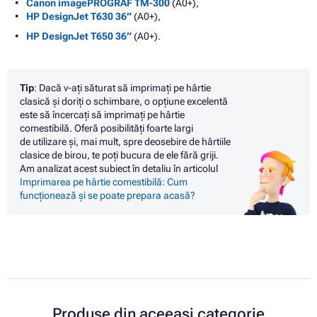
Canon imagePROGRAF TM-300
(A0+),
HP DesignJet T630 36”
(A0+),
HP DesignJet T650 36”
(A0+).
Tip
: Dacă v-ați săturat să imprimați pe hârtie
clasică și doriți o schimbare, o opțiune excelentă
este să încercați să imprimați pe hârtie
comestibilă. Oferă posibilități foarte largi
de utilizare și, mai mult, spre deosebire de hârtiile
clasice de birou, te poți bucura de ele fără griji.
Am analizat acest subiect în detaliu în articolul
Imprimarea pe hârtie comestibilă: Cum
funcționează și se poate prepara acasă?
Produse din aceeași categorie