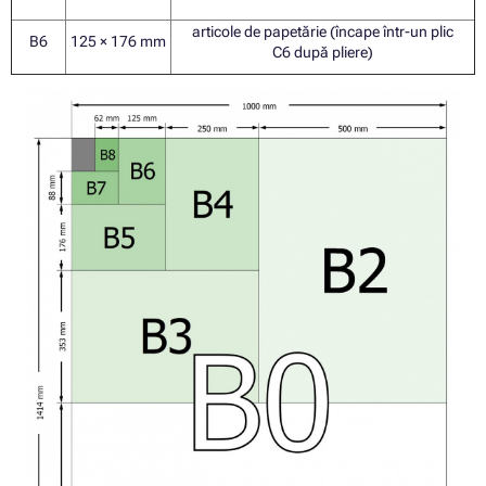
articole de papetărie (încape într-un plic
B6
125 × 176 mm
C6 după pliere)