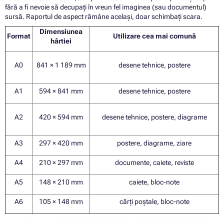
fără a fi nevoie să decupați în vreun fel imaginea (sau documentul)
sursă. Raportul de aspect rămâne același, doar schimbați scara.
Dimensiunea
Format
Utilizare cea mai comună
hârtiei
A0
841 × 1 189 mm
desene tehnice, postere
A1
594 × 841 mm
desene tehnice, postere
A2
420 × 594 mm
desene tehnice, postere, diagrame
A3
297 × 420 mm
postere, diagrame, ziare
A4
210 × 297 mm
documente, caiete, reviste
A5
148 × 210 mm
caiete, bloc-note
A6
105 × 148 mm
cărți poștale, bloc-note