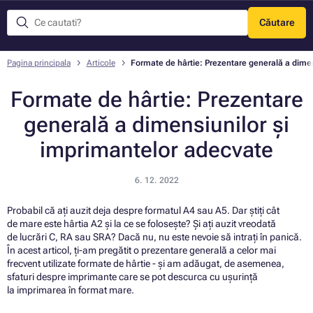
Căutare
Meniu
Pagina principala
Articole
Formate de hârtie: Prezentare generală a dime
Formate de hârtie: Prezentare
generală a dimensiunilor și
imprimantelor adecvate
6. 12. 2022
Probabil că ați auzit deja despre formatul A4 sau A5. Dar știți cât
de mare este hârtia A2 și la ce se folosește? Și ați auzit vreodată
de lucrări C, RA sau SRA? Dacă nu, nu este nevoie să intrați în panică.
În acest articol, ți-am pregătit o prezentare generală a celor mai
frecvent utilizate formate de hârtie - și am adăugat, de asemenea,
sfaturi despre imprimante care se pot descurca cu ușurință
la imprimarea în format mare.