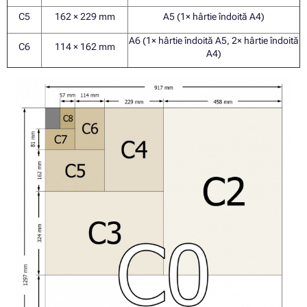
C5
162 × 229 mm
A5 (1× hârtie îndoită A4)
A6 (1× hârtie îndoită A5, 2× hârtie îndoită
C6
114 × 162 mm
A4)