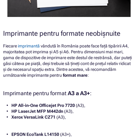
Imprimante pentru formate neobișnuite
Fiecare
imprimantă
vândută în România poate face față tipăririi A4,
majoritatea pot imprima și A5 și A6. Pentru dimensiuni mai mari,
gama de dispozitive de imprimare este destul de restrânsă, dar puteți
găsi câteva pe piață, deși trebuie să țineți cont de prețul relativ ridicat
și de necesarul spațiu extra. Dintre acestea, vă recomandăm
următoarele imprimante pentru
format mare
:
Imprimante pentru format
A3 a A3+
:
HP All-in-One Officejet Pro 7720
(A3),
HP LaserJet MFP M442dn
(A3),
Xerox VersaLink CZ71
(A3),
EPSON EcoTank L14150
(A3+),