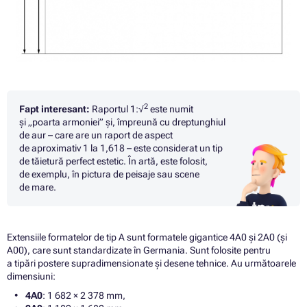
2
Fapt interesant:
Raportul 1:√
este numit
și „poarta armoniei” și, împreună cu dreptunghiul
de aur – care are un raport de aspect
de aproximativ 1 la 1,618 – este considerat un tip
de tăietură perfect estetic. În artă, este folosit,
de exemplu, în pictura de peisaje sau scene
de mare.
Extensiile formatelor de tip A sunt formatele gigantice 4A0 și 2A0 (și
A00), care sunt standardizate în Germania. Sunt folosite pentru
a tipări postere supradimensionate și desene tehnice. Au următoarele
dimensiuni:
4A0
: 1 682 × 2 378 mm,