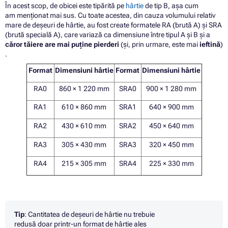
În acest scop, de obicei este tipărită pe
hârtie
de tip B, așa cum
am menționat mai sus. Cu toate acestea, din cauza volumului relativ
mare de deșeuri de hârtie, au fost create formatele RA (brută A) și SRA
(brută specială A), care variază ca dimensiune între tipul A și B și a
căror tăiere are mai puține pierderi
(și, prin urmare, este mai
ieftină
)
.
Format
Dimensiuni hârtie
Format
Dimensiuni hârtie
RA0
860 × 1 220 mm
SRA0
900 × 1 280 mm
RA1
610 × 860 mm
SRA1
640 × 900 mm
RA2
430 × 610 mm
SRA2
450 × 640 mm
RA3
305 × 430 mm
SRA3
320 × 450 mm
RA4
215 × 305 mm
SRA4
225 × 330 mm
Tip
: Cantitatea de deșeuri de hârtie nu trebuie
redusă doar printr-un format de hârtie ales