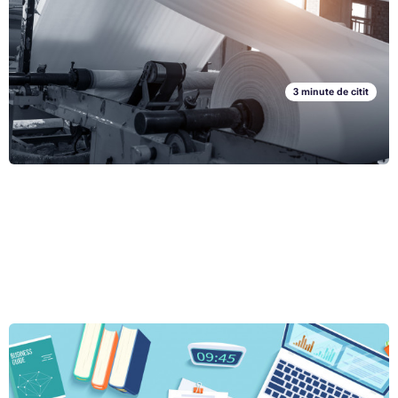
nu am putea trăi fără hârtie. Sub formă de carton, acesta contituie o
parte importantă din transportul produselor de toate formele și
Articolul complet »
dimensiunile. Aflați cum se fabrică hârtia și de câte ori poate fi
reciclată.
3 minute de citit
Greutatea hârtiei: cum să selectați grosimea hârtiei pentru
cărțile de vizită și alte materiale
Dacă doriți să imprimați cărți de vizită sau pliante, imprimantele vă vor