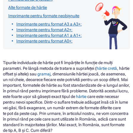
Alte formate de hârtie
Imprimante pentru formate neobișnuite
Imprimante pentru format A3 a A3+:
Imprimante pentru format A2+:
Imprimante pentru format A1 a A1+:
Imprimante pentru format A0+:
Tipurile individuale de hârtie pot fi împărțite în funcție de mulți
parametri. Pe lângă metoda de tratare a suprafeței (
hârtie cretă
, hârtie
offset și altele) sau
gramaj
, dimensiunile hârtiei joacă, de asemenea,
un rol cheie, deoarece fiecare este potrivită pentru un scop diferit. Mai
important, formatele de hârtie au fost standardizate de-a lungul anilor,
în primul rând pentru imprimare fără probleme. Datorită acestui lucru,
este foarte ușor să găsești exact tipul de
hârtie
care este necesar
pentru nevoi specifice. Dintr-o suflare trebuie adăugat însă că în lume
vei găsi, fără exagerare, un număr extrem de formate diferite care
te pot da peste cap. Prin urmare, în articolul nostru, ne vom concentra
în primul rând pe cele care sunt utilizate în România, adică care sunt
standard în majoritatea țărilor. Mai exact, în România, sunt formate
de tip A, B și C. Cum diferă?