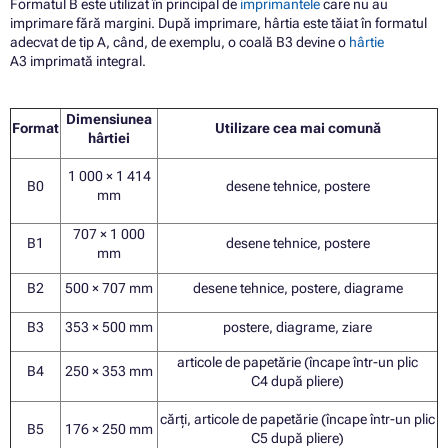
Formatul B este utilizat în principal de
imprimantele
care nu au
imprimare fără margini. După imprimare, hârtia este tăiat în formatul
adecvat de tip A, când, de exemplu, o coală B3 devine o
hârtie
A3 imprimată integral.
Dimensiunea
Forma
t
Utilizare cea mai comună
hârtiei
1 000 × 1 414
B0
desene tehnice, postere
mm
707 × 1 000
B1
desene tehnice, postere
mm
B2
500 × 707 mm
desene tehnice, postere, diagrame
B3
353 × 500 mm
postere, diagrame, ziare
articole de papetărie (încape într-un plic
B4
250 × 353 mm
C4 după pliere)
cărți, articole de papetărie (încape într-un plic
B5
176 × 250 mm
C5 după pliere)