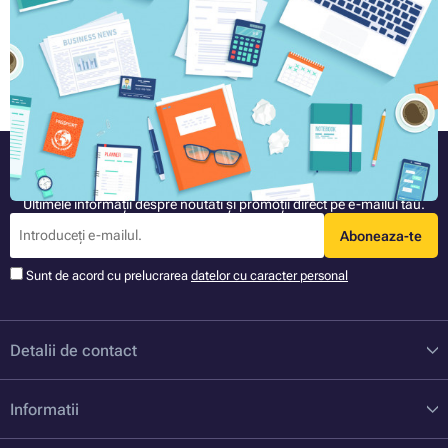
cere, printre altele, informații despre greutatea hârtiei pe care vor
imprima. În acest articol, vă vom spune exact cum diferă hârtia din
punct de vedere al grosimi și al greutățiii, și pentru ce tipuri de
Articolul complet »
documente sunt potrivite.
Fiți mereu informat
Ultimele informații despre noutati și promoții direct pe e-mailul tău.
Aboneaza-te
Sunt de acord cu prelucrarea
datelor cu caracter personal
Detalii de contact
Informatii