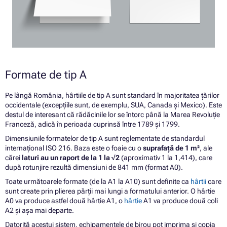
Formate de tip A
Pe lângă România, hârtiile de tip A sunt standard în majoritatea țărilor
occidentale (excepțiile sunt, de exemplu, SUA, Canada și Mexico). Este
destul de interesant că rădăcinile lor se întorc până la Marea Revoluție
Franceză, adică în perioada cuprinsă între 1789 și 1799.
Dimensiunile formatelor de tip A sunt reglementate de standardul
internațional ISO 216. Baza este o foaie cu o
suprafață de 1 m²
, ale
cărei
laturi au un raport de la 1 la √2
(aproximativ 1 la 1,414), care
după rotunjire rezultă dimensiuni de 841 mm (format A0).
Toate următoarele formate (de la A1 la A10) sunt definite ca
hârtii
care
sunt create prin plierea părții mai lungi a formatului anterior. O hârtie
A0 va produce astfel două hârtie A1, o
hârtie
A1 va produce două coli
A2 și așa mai departe.
Datorită acestui sistem, echipamentele de birou pot imprima și copia