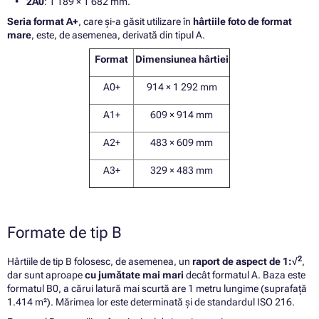
2A0
: 1 189 × 1 682 mm.
Seria format A+
, care și-a găsit utilizare în
hârtiile foto de format
mare
, este, de asemenea, derivată din tipul A.
Format
Dimensiunea hârtiei
A0+
914 × 1 292 mm
A1+
609 × 914 mm
A2+
483 × 609 mm
A3+
329 × 483 mm
Formate de tip B
2
Hârtiile de tip B folosesc, de asemenea, un
raport de aspect de 1:√
,
dar sunt aproape
cu jumătate mai mari
decât formatul A. Baza este
formatul B0, a cărui latură mai scurtă are 1 metru lungime (suprafață
1.414 m²). Mărimea lor este determinată și de standardul ISO 216.