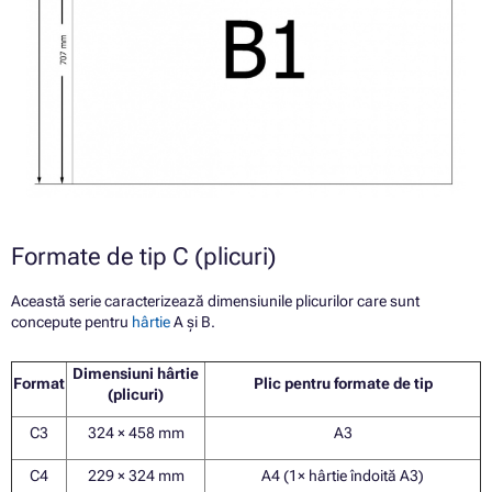
Formate de tip C (plicuri)
Această serie caracterizează dimensiunile plicurilor care sunt
concepute pentru
hârtie
A și B.
Dimensiuni hârtie
Format
Plic pentru formate de tip
(plicuri)
C3
324 × 458 mm
A3
C4
229 × 324 mm
A4 (1× hârtie îndoită A3)