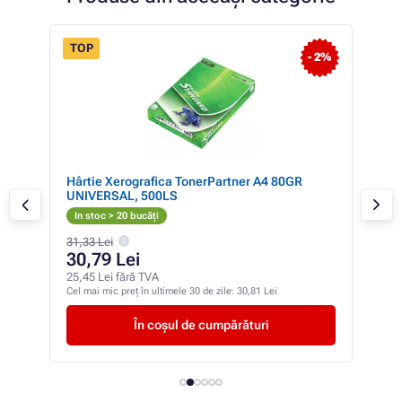
- 2%
- 25%
Hartie xerografica Color Copy A3 / 160g 250
Hart
coli
In stoc 2 bucăți
In 
141,13 Lei
105,85 Lei
18
87,48 Lei fără TVA
15,2
Cel mai mic preț în ultimele 30 de zile:
105,89 Lei
Cel m
În coșul de cumpărături