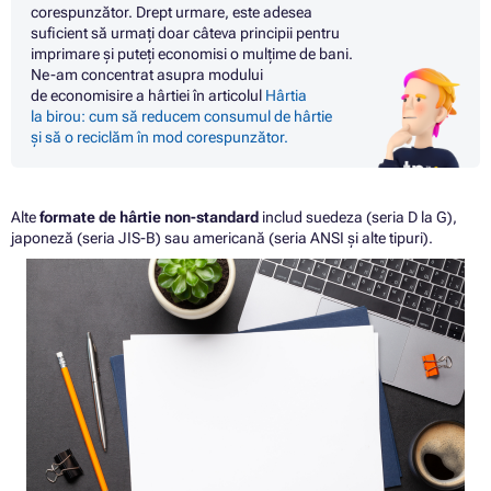
corespunzător. Drept urmare, este adesea
suficient să urmați doar câteva principii pentru
imprimare și puteți economisi o mulțime de bani.
Ne-am concentrat asupra modului
de economisire a hârtiei în articolul
Hârtia
la birou: cum să reducem consumul de hârtie
și să o reciclăm în mod corespunzător.
Alte
formate de hârtie non-standard
includ suedeza (seria D la G),
japoneză (seria JIS-B) sau americană (seria ANSI și alte tipuri).