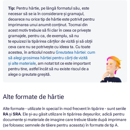
Tip:
Pentru hârtie, pe lângă formatul său, este
necesar să se ia în considerare și gramajul,
deoarece nu orice tip de hârtie este potrivit pentru
imprimarea unui anumit conținut. Tocmai din
acest motiv trebuie să fii clar în ceea ce privește
gramajele, pentru ca, de exemplu, să nu
te epuizezi la tipărirea cărților de vizită și să obții
ceva care nu se potrivește cu ideea ta. Cu toate
acestea, în articolul nostru
Greutatea hârtiei: cum
să alegi grosimea hârtiei pentru cărți de vizită
și alte materiale
, am notat tot ce este important
pentru tine, astfel încât să nu existe riscul de a
alege o greutate greșită.
Alte formate de hârtie
Alte formate - utilizate în special în mod frecvent în tipărire - sunt seriile
RA
și
SRA
. Ele și-au găsit utilizare în tipărirea deșeurilor, adică pentru
documente și materiale de imagine care trebuie tăiate după imprimare
(se folosesc semnele de tăiere pentru aceasta) în formate de tip A.