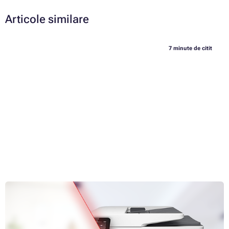
Articole similare
7 minute de citit
Imprimante laser vs. jet de cerneală: care sunt diferențele
dintre?
Care imprimantă este cea mai bună? Aceasta este, probabil,