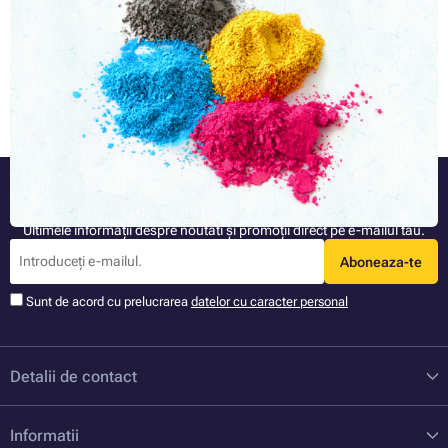
Dacă credeți că autorul acestui text a decis să scrie un articol în
domeniul auto-moto, mai mult, nu ați verificat corect titlul și ați lăsat
un tipar jenant în el, vă înșelați. Următoarele linii sunt dedicate pulberii
de toner, compoziției și metodei de producție.
Articolul complet »
Fiți mereu informat
Ultimele informații despre noutati și promoții direct pe e-mailul tău.
Aboneaza-te
Sunt de acord cu prelucrarea
datelor cu caracter personal
Detalii de contact
Informatii