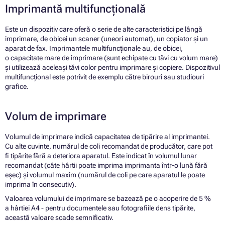
Imprimantă multifuncțională
Este un dispozitiv care oferă o serie de alte caracteristici pe lângă
imprimare, de obicei un scaner (uneori automat), un copiator și un
aparat de fax. Imprimantele multifuncționale au, de obicei,
o capacitate mare de imprimare (sunt echipate cu tăvi cu volum mare)
și utilizează aceleași tăvi color pentru imprimare și copiere. Dispozitivul
multifuncțional este potrivit de exemplu către birouri sau studiouri
grafice.
Volum de imprimare
Volumul de imprimare indică capacitatea de tipărire al imprimantei.
Cu alte cuvinte, numărul de coli recomandat de producător, care pot
fi tipărite fără a deteriora aparatul. Este indicat în volumul lunar
recomandat (câte hârtii poate imprima imprimanta într-o lună fără
eșec) și volumul maxim (numărul de coli pe care aparatul le poate
imprima în consecutiv).
Valoarea volumului de imprimare se bazează pe o acoperire de 5 %
a hârtiei A4 - pentru documentele sau fotografiile dens tipărite,
această valoare scade semnificativ.