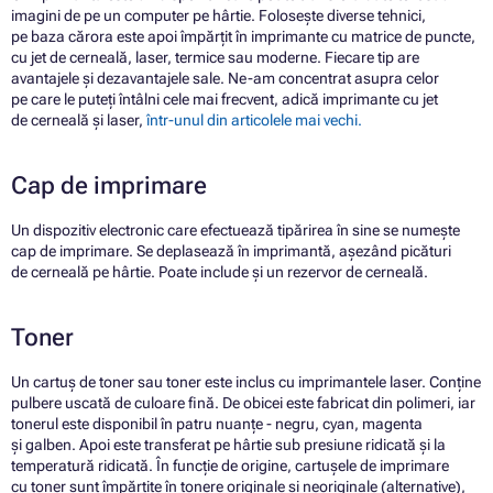
imagini de pe un computer pe hârtie. Folosește diverse tehnici,
pe baza cărora este apoi împărțit în imprimante cu matrice de puncte,
cu jet de cerneală, laser, termice sau moderne. Fiecare tip are
avantajele și dezavantajele sale. Ne-am concentrat asupra celor
pe care le puteți întâlni cele mai frecvent, adică imprimante cu jet
de cerneală și laser,
într-unul din articolele mai vechi.
Cap de imprimare
Un dispozitiv electronic care efectuează tipărirea în sine se numește
cap de imprimare. Se deplasează în imprimantă, așezând picături
de cerneală pe hârtie. Poate include și un rezervor de cerneală.
Toner
Un cartuș de toner sau toner este inclus cu imprimantele laser. Conține
pulbere uscată de culoare fină. De obicei este fabricat din polimeri, iar
tonerul este disponibil în patru nuanțe - negru, cyan, magenta
și galben. Apoi este transferat pe hârtie sub presiune ridicată și la
temperatură ridicată. În funcție de origine, cartușele de imprimare
cu toner sunt împărțite în tonere originale și neoriginale (alternative),