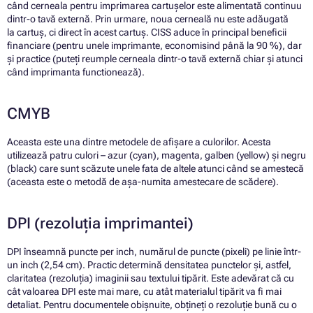
când cerneala pentru imprimarea cartușelor este alimentată continuu
dintr-o tavă externă. Prin urmare, noua cerneală nu este adăugată
la cartuș, ci direct în acest cartuș. CISS aduce în principal beneficii
financiare (pentru unele imprimante, economisind până la 90 %), dar
și practice (puteți reumple cerneala dintr-o tavă externă chiar și atunci
când imprimanta functionează).
CMYB
Aceasta este una dintre metodele de afișare a culorilor. Acesta
utilizează patru culori – azur (cyan), magenta, galben (yellow) și negru
(black) care sunt scăzute unele fata de altele atunci când se amestecă
(aceasta este o metodă de așa-numita amestecare de scădere).
DPI (rezoluția imprimantei)
DPI înseamnă puncte per inch, numărul de puncte (pixeli) pe linie într-
un inch (2,54 cm). Practic determină densitatea punctelor și, astfel,
claritatea (rezoluția) imaginii sau textului tipărit. Este adevărat că cu
cât valoarea DPI este mai mare, cu atât materialul tipărit va fi mai
detaliat. Pentru documentele obișnuite, obțineți o rezoluție bună cu o