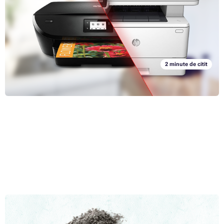
întrebarea de oricine se gândește de a cumpăra un astfel de dispozitiv.
Privind departe de imprimantele mai vechi dot-iron sau imprimante led
mai puțin convenționale termice sau moderne, există o luptă aproape
Articolul complet »
fără sfârșit între imprimante cu jet de cerneală și laser în domeniul de
utilizare acasă și la birou.
2 minute de citit
Fabricarea prafului de toner sau modul de manipulare a
CMYK