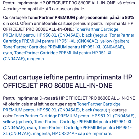
Pentru imprimanta HP OFFICEJET PRO 8600E ALL-IN-ONE, vă oferim
4 cartușe compatibile și 9 cartușe originale.
Cu cartușele
TonerPartner PREMIUM
puteți
economisi până la 80%
din cost. Oferim următoarele cartușe premium pentru imprimanta HP
OFFICEJET PRO 8600E ALL-IN-ONE:
TonerPartner Cartridge
PREMIUM pentru HP 950-XL (CN045AE), black (negru)
,
TonerPartner
Cartridge PREMIUM pentru HP 951-XL (CN048AE), yellow (galben)
,
TonerPartner Cartridge PREMIUM pentru HP 951-XL (CN046AE),
cyan
,
TonerPartner Cartridge PREMIUM pentru HP 951-XL
(CN047AE), magenta
Caut cartușe ieftine pentru imprimanta HP
OFFICEJET PRO 8600E ALL-IN-ONE
Pentru imprimanta D-voastră HP OFFICEJET PRO 8600E ALL-IN-ONE
vă oferim cele mai ieftine cartușe negre
TonerPartner Cartridge
PREMIUM pentru HP 950-XL (CN045AE), black (negru)
și cartușe
color
TonerPartner Cartridge PREMIUM pentru HP 951-XL (CN048AE),
yellow (galben)
,
TonerPartner Cartridge PREMIUM pentru HP 951-XL
(CN046AE), cyan
,
TonerPartner Cartridge PREMIUM pentru HP 951-
XL (CN047AE), magenta
,
HP CR324A - cap de imprimare
.