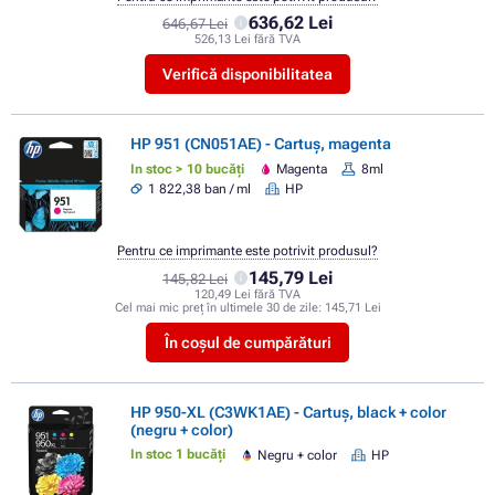
636,62 Lei
646,67 Lei
526,13 Lei fără TVA
Verifică disponibilitatea
HP 951 (CN051AE) - Cartuș, magenta
In stoc > 10 bucăți
Magenta
8ml
1 822,38 ban / ml
HP
Pentru ce imprimante este potrivit produsul?
145,79 Lei
145,82 Lei
120,49 Lei fără TVA
Cel mai mic preț în ultimele 30 de zile:
145,71 Lei
În coșul de cumpărături
HP 950-XL (C3WK1AE) - Cartuș, black + color
(negru + color)
In stoc 1 bucăți
Negru + color
HP