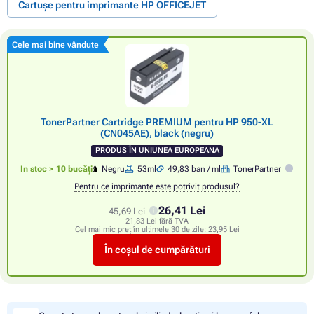
Cartușe pentru imprimante HP OFFICEJET
Cele mai bine vândute
TonerPartner Cartridge PREMIUM pentru HP 950-XL
(CN045AE), black (negru)
PRODUS ÎN UNIUNEA EUROPEANA
In stoc > 10 bucăți
Negru
53ml
49,83 ban / ml
TonerPartner
Pentru ce imprimante este potrivit produsul?
26,41 Lei
45,69 Lei
21,83 Lei fără TVA
Cel mai mic preț în ultimele 30 de zile:
23,95 Lei
În coșul de cumpărături