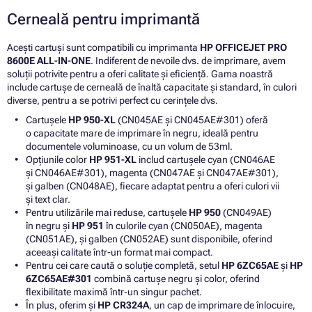
Cerneală pentru imprimantă
Acești cartuși sunt compatibili cu imprimanta
HP OFFICEJET PRO
8600E ALL-IN-ONE
. Indiferent de nevoile dvs. de imprimare, avem
soluții potrivite pentru a oferi calitate și eficiență. Gama noastră
include cartușe de cerneală de înaltă capacitate și standard, în culori
diverse, pentru a se potrivi perfect cu cerințele dvs.
Cartușele
HP 950-XL
(CN045AE și CN045AE#301) oferă
o capacitate mare de imprimare în negru, ideală pentru
documentele voluminoase, cu un volum de 53ml.
Opțiunile color
HP 951-XL
includ cartușele cyan (CN046AE
și CN046AE#301), magenta (CN047AE și CN047AE#301),
și galben (CN048AE), fiecare adaptat pentru a oferi culori vii
și text clar.
Pentru utilizările mai reduse, cartușele
HP 950
(CN049AE)
în negru și
HP 951
în culorile cyan (CN050AE), magenta
(CN051AE), și galben (CN052AE) sunt disponibile, oferind
aceeași calitate într-un format mai compact.
Pentru cei care caută o soluție completă, setul
HP 6ZC65AE
și
HP
6ZC65AE#301
combină cartușe negru și color, oferind
flexibilitate maximă într-un singur pachet.
În plus, oferim și
HP CR324A
, un cap de imprimare de înlocuire,