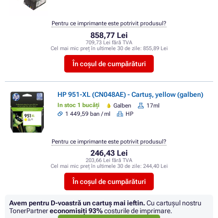
Pentru ce imprimante este potrivit produsul?
858,77 Lei
709,73 Lei fără TVA
Cel mai mic preț în ultimele 30 de zile:
855,89 Lei
În coșul de cumpărături
HP 951-XL (CN048AE) - Cartuș, yellow (galben)
In stoc 1 bucăți
Galben
17ml
1 449,59 ban / ml
HP
Pentru ce imprimante este potrivit produsul?
246,43 Lei
203,66 Lei fără TVA
Cel mai mic preț în ultimele 30 de zile:
244,40 Lei
În coșul de cumpărături
Avem pentru D-voastră un cartuș mai ieftin.
Cu cartuşul nostru
TonerPartner
economisiţi
93%
costurile de imprimare.