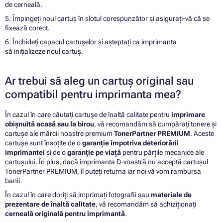
de cerneală.
5. Împingeți noul cartuș în slotul corespunzător și asigurați-vă că se
fixează corect.
6. Închideți capacul cartușelor și așteptați ca imprimanta
să inițializeze noul cartuș.
Ar trebui să aleg un cartuș original sau
compatibil pentru imprimanta mea?
În cazul în care căutați cartușe de înaltă calitate pentru
imprimare
obișnuită acasă sau la birou
, vă recomandăm să cumpărați tonere și
cartușe ale mărcii noastre premium
TonerPartner PREMIUM
. Aceste
cartușe sunt însoțite de o
garanție împotriva deteriorării
imprimantei
și de o
garanție pe viață
pentru părțile mecanice ale
cartușului. În plus, dacă imprimanta D-voastră nu acceptă cartușul
TonerPartner PREMIUM, îl puteți returna iar noi vă vom rambursa
banii.
În cazul în care doriți să imprimați fotografii sau
materiale de
prezentare de înaltă calitate
, vă recomandăm să achiziționați
cerneală originală pentru imprimantă
.