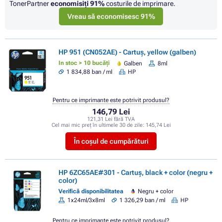
TonerPartner
economisiţi
91%
costurile de imprimare.
Vreau să economisesc 91%
HP 951 (CN052AE) - Cartuș, yellow (galben)
In stoc > 10 bucăți
Galben
8ml
1 834,88 ban / ml
HP
Pentru ce imprimante este potrivit produsul?
146,79 Lei
121,31 Lei fără TVA
Cel mai mic preț în ultimele 30 de zile:
145,74 Lei
În coșul de cumpărături
HP 6ZC65AE#301 - Cartuș, black + color (negru +
color)
Verifică disponibilitatea
Negru + color
1x24ml/3x8ml
1 326,29 ban / ml
HP
Pentru ce imprimante este potrivit produsul?