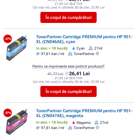
21,83 Lei fără TVA
Cel mai mic preț în ultimele 30 de zile:
23,95 Lei
În coșul de cumpărături
TonerPartner Cartridge PREMIUM pentru HP 951-
- 37%
XL (CN046AE), cyan
In stoc > 10 bucăți
Cyan
27ml
97,81 ban / ml
TonerPartner
Pentru ce imprimante este potrivit produsul?
26,41 Lei
41,77 Lei
21,83 Lei fără TVA
Cel mai mic preț în ultimele 30 de zile:
23,95 Lei
În coșul de cumpărături
TonerPartner Cartridge PREMIUM pentru HP 951-
- 37%
XL (CN047AE), magenta
In stoc > 10 bucăți
Magenta
27ml
97,81 ban / ml
TonerPartner