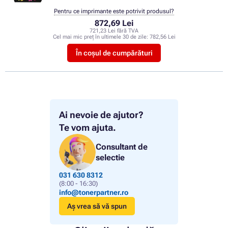
Pentru ce imprimante este potrivit produsul?
872,69 Lei
721,23 Lei fără TVA
Cel mai mic preț în ultimele 30 de zile:
782,56 Lei
În coșul de cumpărături
Ai nevoie de ajutor?
Te vom ajuta.
Consultant de
selectie
031 630 8312
(8:00 - 16:30)
info@tonerpartner.ro
Aș vrea să vă spun