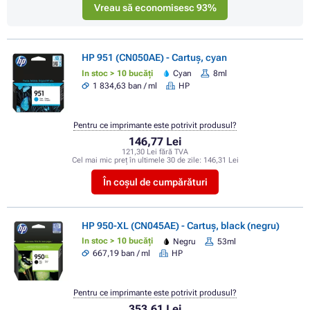
Vreau să economisesc 93%
HP 951 (CN050AE) - Cartuș, cyan
In stoc > 10 bucăți
Cyan
8ml
1 834,63 ban / ml
HP
Pentru ce imprimante este potrivit produsul?
146,77 Lei
121,30 Lei fără TVA
Cel mai mic preț în ultimele 30 de zile:
146,31 Lei
În coșul de cumpărături
HP 950-XL (CN045AE) - Cartuș, black (negru)
In stoc > 10 bucăți
Negru
53ml
667,19 ban / ml
HP
Pentru ce imprimante este potrivit produsul?
353,61 Lei