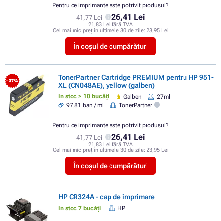
Pentru ce imprimante este potrivit produsul?
26,41 Lei
41,77 Lei
21,83 Lei fără TVA
Cel mai mic preț în ultimele 30 de zile:
23,95 Lei
În coșul de cumpărături
TonerPartner Cartridge PREMIUM pentru HP 951-
- 37%
XL (CN048AE), yellow (galben)
In stoc > 10 bucăți
Galben
27ml
97,81 ban / ml
TonerPartner
Pentru ce imprimante este potrivit produsul?
26,41 Lei
41,77 Lei
21,83 Lei fără TVA
Cel mai mic preț în ultimele 30 de zile:
23,95 Lei
În coșul de cumpărături
HP CR324A - cap de imprimare
In stoc 7 bucăți
HP