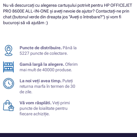
Nu vă descurcați cu alegerea cartușului potrivit pentru HP OFFICEJET
PRO 8600E ALL-IN-ONE și aveți nevoie de ajutor? Contactați-ne prin
chat (butonul verde din dreapta jos "Aveți o întrebare?") și vom fi
bucuroși să vă ajutăm :)
Puncte de distribuire.
Până la
5227 puncte de colectare.
Gamă largă la alegere.
Oferim
mai mult de 40000 produse.
La noi veți avea timp.
Puteți
returna marfa în termen de 30
de zile.
Vă vom răsplăti.
Veți primi
puncte de loialitate pentru
fiecare achiziție.