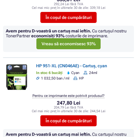
292,24 Lei fără TVA
Cel mai mic preț în ultimele 30 de zile:
339,18 Lei
În coșul de cumpărături
Avem pentru D-voastră un cartuș mai ieftin.
Cu cartuşul nostru
TonerPartner
economisiţi
93%
costurile de imprimare.
Vreau să economisesc 93%
HP 951-XL (CN046AE) - Cartuș, cyan
In stoc 6 bucăți
Cyan
24ml
1 032,50 ban / ml
HP
Pentru ce imprimante este potrivit produsul?
247,80 Lei
204,79 Lei fără TVA
Cel mai mic preț în ultimele 30 de zile:
244,54 Lei
În coșul de cumpărături
Avem pentru D-voastră un cartuș mai ieftin.
Cu cartuşul nostru