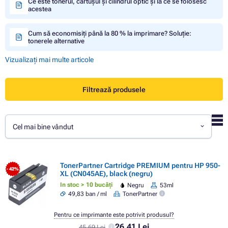
Ce este tonerul, cartușul și cilindrul optic și la ce se folosesc
acestea
Cum să economisiți până la 80 % la imprimare? Soluție:
tonerele alternative
Vizualizați mai multe articole
Filtrează produsele
Cel mai bine vândut
TonerPartner Cartridge PREMIUM pentru HP 950-
- 42%
XL (CN045AE), black (negru)
In stoc > 10 bucăți
Negru
53ml
49,83 ban / ml
TonerPartner
Pentru ce imprimante este potrivit produsul?
26,41 Lei
45,69 Lei