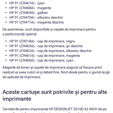
HP 91 (C9467A) - cyan
HP 91 (C9468A) - magenta
HP 91 (C9469A) - galben
HP 91 (C9470A) - albastru deschis
HP 91 (C9471A) - magenta deschis
De asemenea, sunt disponibile și capete de imprimare pentru
o performanță optimă:
HP 91 (C9518A) - cap de imprimare, negru
HP 91 (C9463A) - cap de imprimare, gri deschis
HP 91 (C9462A) - cap de imprimare, albastru deschis
HP 91 (C9461A) - cap de imprimare, magenta
HP 91 (C9460A) - cap de imprimare, cyan
Alegerile de toneri și capete de imprimare asigură că fiecare print
realizat va avea culori vii și detalii fine, fiind ideale pentru o gamă largă
de aplicații de imprimare.
Aceste cartușe sunt potrivite și pentru alte
imprimante
Cernelurile pentru imprimante HP DESIGNJET Z6100 42 INCH de pe