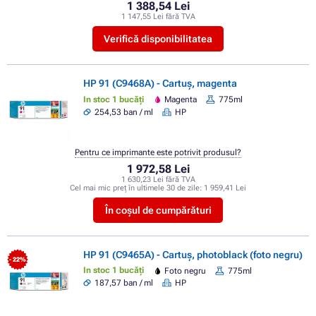
1 388,54 Lei
1 147,55 Lei fără TVA
Verifică disponibilitatea
HP 91 (C9468A) - Cartuș, magenta
In stoc 1 bucăți
Magenta
775ml
254,53 ban / ml
HP
Pentru ce imprimante este potrivit produsul?
1 972,58 Lei
1 630,23 Lei fără TVA
Cel mai mic preț în ultimele 30 de zile:
1 959,41 Lei
În coșul de cumpărături
HP 91 (C9465A) - Cartuș, photoblack (foto negru)
- 22%
In stoc 1 bucăți
Foto negru
775ml
187,57 ban / ml
HP