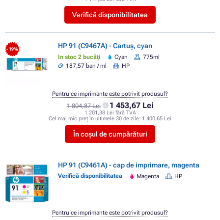
Verifică disponibilitatea
HP 91 (C9467A) - Cartuș, cyan
- 19%
In stoc 2 bucăți
Cyan
775ml
187,57 ban / ml
HP
Pentru ce imprimante este potrivit produsul?
1 453,67 Lei
1 804,87 Lei
1 201,38 Lei fără TVA
Cel mai mic preț în ultimele 30 de zile:
1 400,65 Lei
În coșul de cumpărături
HP 91 (C9461A) - cap de imprimare, magenta
Verifică disponibilitatea
Magenta
HP
Pentru ce imprimante este potrivit produsul?