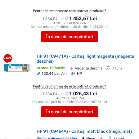
Pentru ce imprimante este potrivit produsul?
1 453,67 Lei
1 884,04 Lei
1 201,38 Lei fără TVA
Cel mai mic preț în ultimele 30 de zile:
1 434,30 Lei
În coșul de cumpărături
HP 91 (C9471A) - Cartuș, light magenta (magenta
- 46%
deschis)
In stoc 10 bucăți
Magenta deschis
775ml
132,44 ban / ml
HP
Pentru ce imprimante este potrivit produsul?
1 026,43 Lei
1 884,04 Lei
848,29 Lei fără TVA
Cel mai mic preț în ultimele 30 de zile:
987,87 Lei
În coșul de cumpărături
HP 91 (C9464A) - Cartuș, matt black (negru mat)
Verifică disponibilitatea
Negru mat
775ml