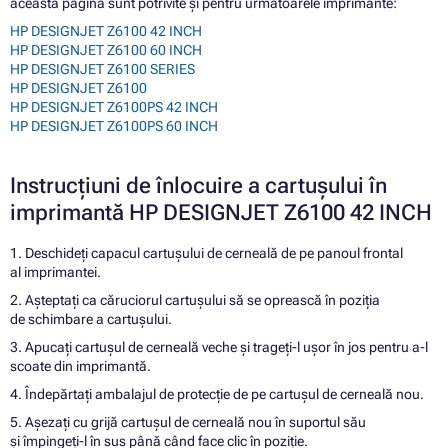
această pagină sunt potrivite și pentru următoarele imprimante:
HP DESIGNJET Z6100 42 INCH
HP DESIGNJET Z6100 60 INCH
HP DESIGNJET Z6100 SERIES
HP DESIGNJET Z6100
HP DESIGNJET Z6100PS 42 INCH
HP DESIGNJET Z6100PS 60 INCH
Instrucțiuni de înlocuire a cartușului în
imprimantă HP DESIGNJET Z6100 42 INCH
1. Deschideți capacul cartușului de cerneală de pe panoul frontal
al imprimantei.
2. Așteptați ca căruciorul cartușului să se oprească în poziția
de schimbare a cartușului.
3. Apucați cartușul de cerneală veche și trageți-l ușor în jos pentru a-l
scoate din imprimantă.
4. Îndepărtați ambalajul de protecție de pe cartușul de cerneală nou.
5. Așezați cu grijă cartușul de cerneală nou în suportul său
și împingeți-l în sus până când face clic în poziție.