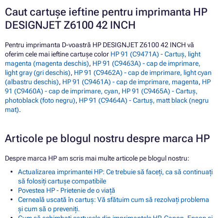
Caut cartușe ieftine pentru imprimanta HP
DESIGNJET Z6100 42 INCH
Pentru imprimanta D-voastră HP DESIGNJET Z6100 42 INCH vă
oferim cele mai ieftine cartușe color
HP 91 (C9471A) - Cartuș, light
magenta (magenta deschis)
,
HP 91 (C9463A) - cap de imprimare,
light gray (gri deschis)
,
HP 91 (C9462A) - cap de imprimare, light cyan
(albastru deschis)
,
HP 91 (C9461A) - cap de imprimare, magenta
,
HP
91 (C9460A) - cap de imprimare, cyan
,
HP 91 (C9465A) - Cartuș,
photoblack (foto negru)
,
HP 91 (C9464A) - Cartuș, matt black (negru
mat)
.
Articole pe blogul nostru despre marca HP
Despre marca HP am scris mai multe articole pe blogul nostru:
Actualizarea imprimantei HP: Ce trebuie să faceți, ca să continuați
să folosiți cartușe compatibile
Povestea HP - Prietenie de o viață
Cerneală uscată în cartuș: Vă sfătuim cum să rezolvați problema
și cum să o preveniți.