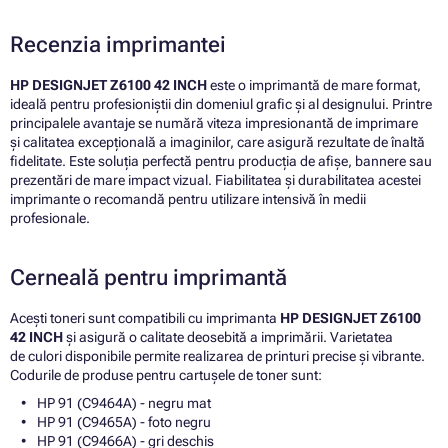
Recenzia imprimantei
HP DESIGNJET Z6100 42 INCH
este o imprimantă de mare format,
ideală pentru profesioniștii din domeniul grafic și al designului. Printre
principalele avantaje se numără viteza impresionantă de imprimare
și calitatea excepțională a imaginilor, care asigură rezultate de înaltă
fidelitate. Este soluția perfectă pentru producția de afișe, bannere sau
prezentări de mare impact vizual. Fiabilitatea și durabilitatea acestei
imprimante o recomandă pentru utilizare intensivă în medii
profesionale.
Cerneală pentru imprimantă
Acești toneri sunt compatibili cu imprimanta
HP DESIGNJET Z6100
42 INCH
și asigură o calitate deosebită a imprimării. Varietatea
de culori disponibile permite realizarea de printuri precise și vibrante.
Codurile de produse pentru cartușele de toner sunt:
HP 91 (C9464A) - negru mat
HP 91 (C9465A) - foto negru
HP 91 (C9466A) - gri deschis