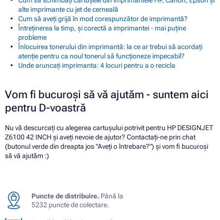
Cum să schimbați cartușele din imprimantele HP, Canon, Epson și
alte imprimante cu jet de cerneală
Cum să aveți grijă în mod corespunzător de imprimantă?
Întreținerea la timp, și corectă a imprimantei - mai puține
probleme
Înlocuirea tonerului din imprimantă: la ce ar trebui să acordați
atenție pentru ca noul tonerul să funcționeze impecabil?
Unde aruncați imprimanta: 4 locuri pentru a o recicla
Vom fi bucuroși să vă ajutăm - suntem aici
pentru D-voastră
Nu vă descurcați cu alegerea cartușului potrivit pentru HP DESIGNJET
Z6100 42 INCH și aveți nevoie de ajutor? Contactați-ne prin chat
(butonul verde din dreapta jos "Aveți o întrebare?") și vom fi bucuroși
să vă ajutăm :)
Puncte de distribuire.
Până la
5232 puncte de colectare.