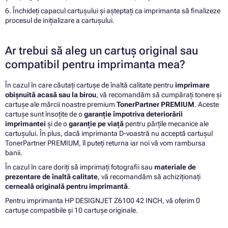
6. Închideți capacul cartușului și așteptați ca imprimanta să finalizeze
procesul de inițializare a cartușului.
Ar trebui să aleg un cartuș original sau
compatibil pentru imprimanta mea?
În cazul în care căutați cartușe de înaltă calitate pentru
imprimare
obișnuită acasă sau la birou
, vă recomandăm să cumpărați tonere și
cartușe ale mărcii noastre premium
TonerPartner PREMIUM
. Aceste
cartușe sunt însoțite de o
garanție împotriva deteriorării
imprimantei
și de o
garanție pe viață
pentru părțile mecanice ale
cartușului. În plus, dacă imprimanta D-voastră nu acceptă cartușul
TonerPartner PREMIUM, îl puteți returna iar noi vă vom rambursa
banii.
În cazul în care doriți să imprimați fotografii sau
materiale de
prezentare de înaltă calitate
, vă recomandăm să achiziționați
cerneală originală pentru imprimantă
.
Pentru imprimanta HP DESIGNJET Z6100 42 INCH, vă oferim 0
cartușe compatibile și 10 cartușe originale.