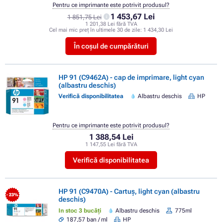
Pentru ce imprimante este potrivit produsul?
1 453,67 Lei
1 851,75 Lei
1 201,38 Lei fără TVA
Cel mai mic preț în ultimele 30 de zile:
1 434,30 Lei
În coșul de cumpărături
HP 91 (C9462A) - cap de imprimare, light cyan
(albastru deschis)
Verifică disponibilitatea
Albastru deschis
HP
Pentru ce imprimante este potrivit produsul?
1 388,54 Lei
1 147,55 Lei fără TVA
Verifică disponibilitatea
HP 91 (C9470A) - Cartuș, light cyan (albastru
- 23%
deschis)
In stoc 3 bucăți
Albastru deschis
775ml
187,57 ban / ml
HP