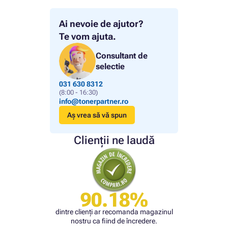
Ai nevoie de ajutor?
Te vom ajuta.
Consultant de
selectie
031 630 8312
(8:00 - 16:30)
info@tonerpartner.ro
Aș vrea să vă spun
Clienții ne laudă
90.18%
dintre clienți ar recomanda magazinul
nostru ca fiind de încredere.