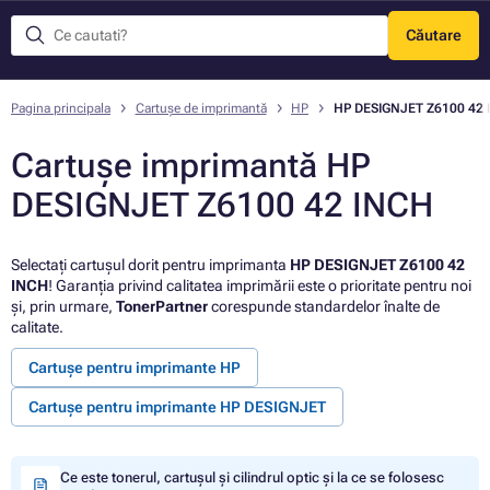
Căutare
Meniu
Pagina principala
Cartușe de imprimantă
HP
HP DESIGNJET Z6100 42 
Cartușe imprimantă HP
DESIGNJET Z6100 42 INCH
Selectați cartușul dorit pentru imprimanta
HP DESIGNJET Z6100 42
INCH
! Garanția privind calitatea imprimării este o prioritate pentru noi
și, prin urmare,
TonerPartner
corespunde standardelor înalte de
calitate.
Cartușe pentru imprimante HP
Cartușe pentru imprimante HP DESIGNJET
Ce este tonerul, cartușul și cilindrul optic și la ce se folosesc