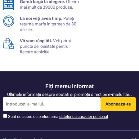
Gamă largă la alegere.
Oferim
mai mult de 39000 produse.
La noi veți avea timp.
Puteți
returna marfa în termen de 30
de zile.
Vă vom răsplăti.
Veți primi
puncte de loialitate pentru
fiecare achiziție.
Fiți mereu informat
Ultimele informații despre noutati și promoții direct pe e-mailul tău.
Aboneaza-te
Sunt de acord cu prelucrarea
datelor cu caracter personal