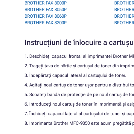
BROTHER FAX 8000P
BROTHER
BROTHER FAX 8050P
BROTHER
BROTHER FAX 8060P
BROTHER
BROTHER FAX 8200P
BROTHER
Instrucțiuni de înlocuire a cart
1. Deschideți capacul frontal al imprimantei Brother 
2. Trageți tava de hârtie și cartușul de toner din impri
3. Îndepărtați capacul lateral al cartușului de toner.
4. Agitați noul cartuș de toner ușor pentru a distribui to
5. Scoateți banda de protecție de pe noul cartuș de to
6. Introduceți noul cartuș de toner în imprimantă și asig
7. Închideți capacul lateral al cartușului de toner și ca
8. Imprimanta Brother MFC-9050 este acum pregătită pent