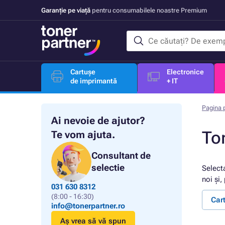
Garanție pe viață
pentru consumabilele noastre Premium
Cartușe
Electronice
de imprimantă
+ IT
Pagina p
Ai nevoie de ajutor?
To
Te vom ajuta.
Consultant de
selectie
Select
noi și,
031 630 8312
(8:00 - 16:30)
Car
info@tonerpartner.ro
Aș vrea să vă spun