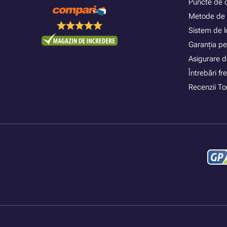
Puncte de 
Metode de 
Sistem de lo
Garanția pe
Asigurare d
Întrebări f
Recenzii To