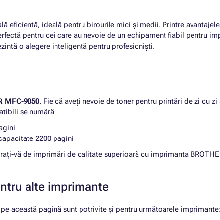
ă eficientă, ideală pentru birourile mici și medii. Printre avantaje
erfectă pentru cei care au nevoie de un echipament fiabil pentru impr
ntă o alegere inteligentă pentru profesioniști.
 MFC-9050
. Fie că aveți nevoie de toner pentru printări de zi cu z
atibili se numără:
agini
capacitate 2200 pagini
curați-vă de imprimări de calitate superioară cu imprimanta BROT
entru alte imprimante
 această pagină sunt potrivite și pentru următoarele imprimante