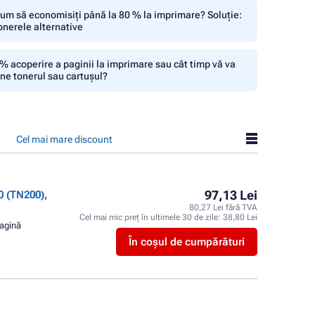
um să economisiți până la 80 % la imprimare? Soluție:
onerele alternative
% acoperire a paginii la imprimare sau cât timp vă va
ine tonerul sau cartușul?
Cel mai mare discount
97,13 Lei
 (TN200),
80,27 Lei fără TVA
Cel mai mic preț în ultimele 30 de zile:
38,80 Lei
pagină
În coșul de cumpărături