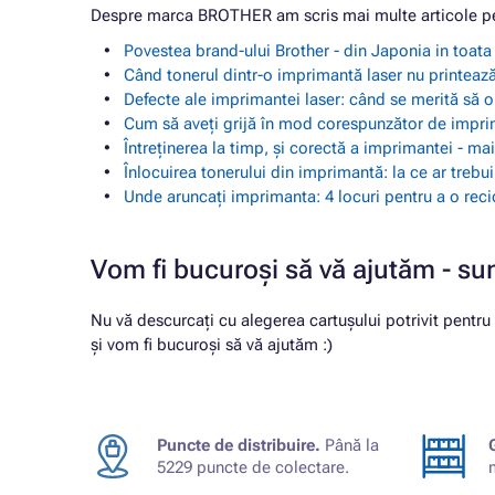
Despre marca BROTHER am scris mai multe articole pe
Povestea brand-ului Brother - din Japonia in toat
Când tonerul dintr-o imprimantă laser nu printează
Defecte ale imprimantei laser: când se merită să o
Cum să aveți grijă în mod corespunzător de impr
Întreținerea la timp, și corectă a imprimantei - m
Înlocuirea tonerului din imprimantă: la ce ar trebu
Unde aruncați imprimanta: 4 locuri pentru a o reci
Vom fi bucuroși să vă ajutăm - su
Nu vă descurcați cu alegerea cartușului potrivit pentr
și vom fi bucuroși să vă ajutăm :)
Puncte de distribuire.
Până la
5229 puncte de colectare.