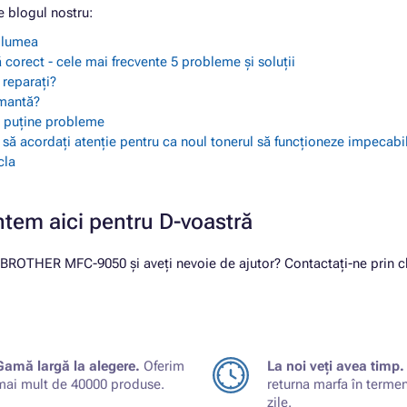
 blogul nostru:
a lumea
 corect - cele mai frecvente 5 probleme și soluții
 reparați?
imantă?
ai puține probleme
i să acordați atenție pentru ca noul tonerul să funcționeze impecabi
cla
ntem aici pentru D-voastră
u BROTHER MFC-9050 și aveți nevoie de ajutor? Contactați-ne prin ch
Gamă largă la alegere.
Oferim
La noi veți avea timp.
mai mult de 40000 produse.
returna marfa în terme
zile.