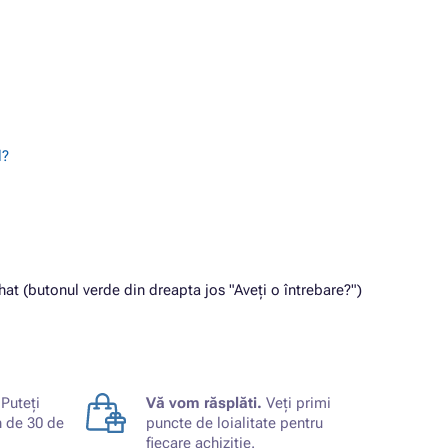
l?
at (butonul verde din dreapta jos "Aveți o întrebare?")
Puteți
Vă vom răsplăti.
Veți primi
n de 30 de
puncte de loialitate pentru
fiecare achiziție.