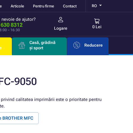
RO
re
Articole
Pentru firme
Contact
i nevoie de ajutor?
 630 8312
0 Lei
Logare
 8:00 – 16:30
Casă, grădină
Reducere
e
și sport
FC-9050
 privind calitatea imprimării este o prioritate pentru
te.
nte BROTHER MFC