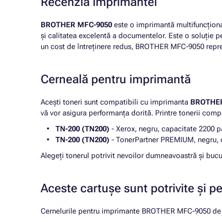
Recenzia imprimantei
BROTHER MFC-9050
este o imprimantă multifuncțional
și calitatea excelentă a documentelor. Este o soluție p
un cost de întreținere redus, BROTHER MFC-9050 reprezi
Cerneală pentru imprimantă
Acești toneri sunt compatibili cu imprimanta
BROTHER
vă vor asigura performanța dorită. Printre tonerii comp
TN-200 (TN200)
- Xerox, negru, capacitate 2200 p
TN-200 (TN200)
- TonerPartner PREMIUM, negru, 
Alegeți tonerul potrivit nevoilor dumneavoastră și bu
Aceste cartușe sunt potrivite și p
Cernelurile pentru imprimante BROTHER MFC-9050 de pe