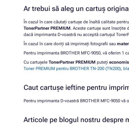
Ar trebui să aleg un cartuș origi
În cazul în care căutați cartușe de înaltă calitate pentr
TonerPartner PREMIUM
. Aceste cartușe sunt însoțite
dacă imprimanta D-voastră nu acceptă cartușul TonerPa
În cazul în care doriți să imprimați fotografii sau
materi
Pentru imprimanta BROTHER MFC-9050, vă oferim 1 cart
Cu cartușele
TonerPartner PREMIUM
puteți
economis
Toner PREMIUM pentru BROTHER TN-200 (TN200), bla
Caut cartușe ieftine pentru im
Pentru imprimanta D-voastră BROTHER MFC-9050 vă ofe
Articole pe blogul nostru despr