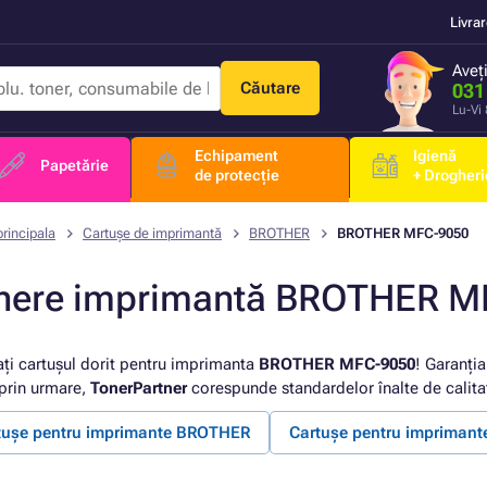
Livra
Aveț
Căutare
031
Lu-Vi
Echipament
Igienă
Papetărie
de protecție
+ Drogheri
rincipala
Cartușe de imprimantă
BROTHER
BROTHER MFC-9050
nere imprimantă BROTHER M
ați cartușul dorit pentru imprimanta
BROTHER MFC-9050
! Garanția
 prin urmare,
TonerPartner
corespunde standardelor înalte de calita
tușe pentru imprimante BROTHER
Cartușe pentru imprima