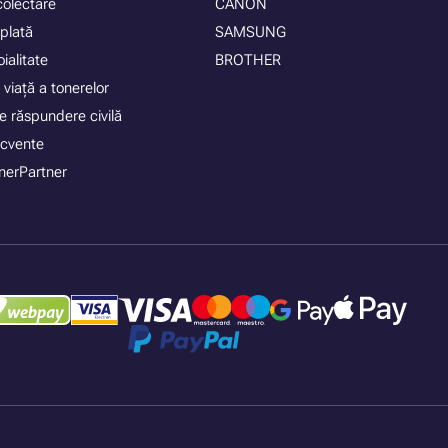
colectare
CANON
plată
SAMSUNG
ialitate
BROTHER
 viață a tonerelor
e răspundere civilă
recvente
nerPartner