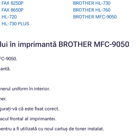
 FAX 8250P
BROTHER HL-730
 FAX 8650P
BROTHER HL-760
 HL-720
BROTHER MFC-9050
 HL-730 PLUS
ușului în imprimantă BROTHER MFC-9050
MFC-9050.
mantă.
nerul uniform în interior.
ner.
urați-vă că este fixat corect.
pacul frontal al imprimantei.
ru a fi utilizată cu noul cartuș de toner instalat.