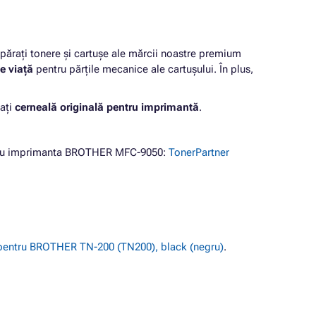
rați tonere și cartușe ale mărcii noastre premium
e viață
pentru părțile mecanice ale cartușului. În plus,
ați
cerneală originală pentru imprimantă
.
ntru imprimanta BROTHER MFC-9050:
TonerPartner
entru BROTHER TN-200 (TN200), black (negru)
.