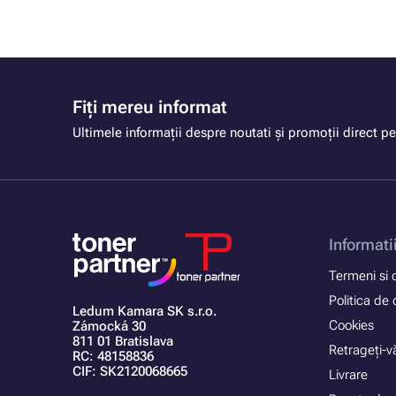
Fiți mereu informat
Ultimele informații despre noutati și promoții direct pe
Informati
Termeni si c
Politica de 
Ledum Kamara SK s.r.o.
Cookies
Zámocká 30
811 01 Bratislava
Retrageți-vă
RC: 48158836
CIF: SK2120068665
Livrare