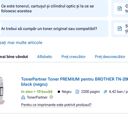
Ce este tonerul, cartușul și cilindrul optic și la ce se
C
folosesc acestea
t
5
Ar trebui să cumpăr un toner original sau compatibil?
ț
zați mai multe articole
mai bine vândut
Alfabetic
Preț crescător
Preț descrescător
TonerPartner Toner PREMIUM pentru BROTHER TN-200
black (negru)
In stoc > 10 bucăți
Negru
2200 pagini
4,42 ban / 
TonerPartner
Pentru ce imprimante este potrivit produsul?