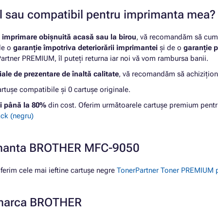
nal sau compatibil pentru imprimanta mea?
u
imprimare obișnuită acasă sau la birou
, vă recomandăm să cumpă
 de o
garanție împotriva deteriorării imprimantei
și de o
garanție p
rtner PREMIUM, îl puteți returna iar noi vă vom rambursa banii.
ale de prezentare de înaltă calitate
, vă recomandăm să achizițion
ușe compatibile și 0 cartușe originale.
i până la 80%
din cost. Oferim următoarele cartușe premium pe
ck (negru)
primanta BROTHER MFC-9050
rim cele mai ieftine cartușe negre
TonerPartner Toner PREMIUM p
e marca BROTHER