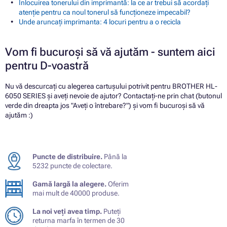
Înlocuirea tonerului din imprimantă: la ce ar trebui să acordați
atenție pentru ca noul tonerul să funcționeze impecabil?
Unde aruncați imprimanta: 4 locuri pentru a o recicla
Vom fi bucuroși să vă ajutăm - suntem aici
pentru D-voastră
Nu vă descurcați cu alegerea cartușului potrivit pentru BROTHER HL-
6050 SERIES și aveți nevoie de ajutor? Contactați-ne prin chat (butonul
verde din dreapta jos "Aveți o întrebare?") și vom fi bucuroși să vă
ajutăm :)
Puncte de distribuire.
Până la
5232 puncte de colectare.
Gamă largă la alegere.
Oferim
mai mult de 40000 produse.
La noi veți avea timp.
Puteți
returna marfa în termen de 30