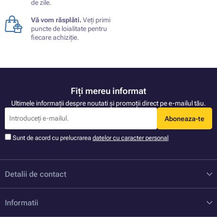
de zile.
Vă vom răsplăti.
Veți primi
puncte de loialitate pentru
fiecare achiziție.
Fiți mereu informat
Ultimele informații despre noutati și promoții direct pe e-mailul tău.
Aboneaza-te
Sunt de acord cu prelucrarea
datelor cu caracter personal
Detalii de contact
Informatii