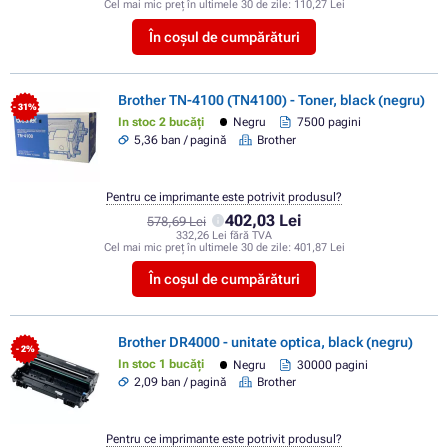
Cel mai mic preț în ultimele 30 de zile:
110,27 Lei
În coșul de cumpărături
Brother TN-4100 (TN4100) - Toner, black (negru)
- 31%
In stoc 2 bucăți
Negru
7500 pagini
5,36 ban / pagină
Brother
Pentru ce imprimante este potrivit produsul?
402,03 Lei
578,69 Lei
332,26 Lei fără TVA
Cel mai mic preț în ultimele 30 de zile:
401,87 Lei
În coșul de cumpărături
Brother DR4000 - unitate optica, black (negru)
- 2%
In stoc 1 bucăți
Negru
30000 pagini
2,09 ban / pagină
Brother
Pentru ce imprimante este potrivit produsul?