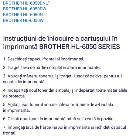
BROTHER HL-6050DNLT
BROTHER HL-6050DW
BROTHER HL-6050N
BROTHER HL-6050W
Instrucțiuni de înlocuire a cartușului în
imprimantă BROTHER HL-6050 SERIES
1. Deschideți capacul frontal al imprimantei.
2. Trageți tava de hârtie complet în afara imprimantei.
3. Apucați mânerul tonerului și trageți-l ușor către dvs. pentru a-l
scoate din imprimantă.
4. Îndepărtați noul toner din ambalaj și îndepărtați toate materialele
de protecție.
5. Agitați ușor tonerul nou de câteva ori înainte de a-l instala
în imprimantă.
6. Glisați noul toner în imprimantă până se fixează în poziție.
7. Împingeți tava de hârtie înapoi în imprimantă și închideți capacul
frontal.