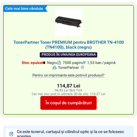
Cele mai bine vândute
TonerPartner Toner PREMIUM pentru BROTHER TN-4100
(TN4100), black (negru)
PRODUS ÎN UNIUNEA EUROPEANA
Stoc epuizat
Negru
7500 pagini
1,53 ban / pagină
TonerPartner
Pentru ce imprimante este potrivit produsul?
114,87 Lei
94,93 Lei fără TVA
Cel mai mic preț în ultimele 30 de zile:
110,27 Lei
În coșul de cumpărături
Ce este tonerul, cartușul și cilindrul optic și la ce se folosesc
acestea