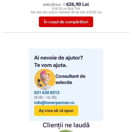
626,90 Lei
640,25 Lei
518,10 Lei fără TVA
Cel mai mic preț în ultimele 30 de zile:
616,83 Lei
În coșul de cumpărături
Ai nevoie de ajutor?
Te vom ajuta.
Consultant de
selectie
031 630 8312
(8:00 - 16:30)
info@tonerpartner.ro
Aș vrea să vă spun
Clienții ne laudă