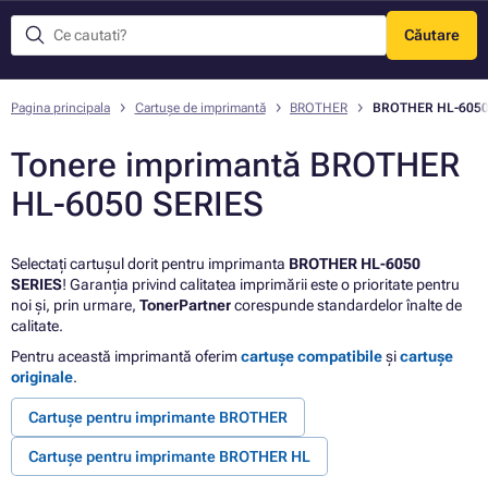
Căutare
Meniu
Pagina principala
Cartușe de imprimantă
BROTHER
BROTHER HL-6050
Tonere imprimantă BROTHER
HL-6050 SERIES
Selectați cartușul dorit pentru imprimanta
BROTHER HL-6050
SERIES
! Garanția privind calitatea imprimării este o prioritate pentru
noi și, prin urmare,
TonerPartner
corespunde standardelor înalte de
calitate.
Pentru această imprimantă oferim
cartușe compatibile
și
cartușe
originale
.
Cartușe pentru imprimante BROTHER
Cartușe pentru imprimante BROTHER HL