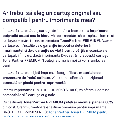
Ar trebui să aleg un cartuș original sau
compatibil pentru imprimanta mea?
În cazul în care căutați cartușe de înaltă calitate pentru
imprimare
obișnuită acasă sau la birou
, vă recomandăm să cumpărați tonere și
cartușe ale mărcii noastre premium
TonerPartner PREMIUM
. Aceste
cartușe sunt însoțite de o
garanție împotriva deteriorării
imprimantei
și de o
garanție pe viață
pentru părțile mecanice ale
cartușului. În plus, dacă imprimanta D-voastră nu acceptă cartușul
TonerPartner PREMIUM, îl puteți returna iar noi vă vom rambursa
banii.
În cazul în care doriți să imprimați fotografii sau
materiale de
prezentare de înaltă calitate
, vă recomandăm să achiziționați
cerneală originală pentru imprimantă
.
Pentru imprimanta BROTHER HL-6050 SERIES, vă oferim 1 cartușe
compatibile și 2 cartușe originale.
Cu cartușele
TonerPartner PREMIUM
puteți
economisi până la 80%
din cost. Oferim următoarele cartușe premium pentru imprimanta
BROTHER HL-6050 SERIES:
TonerPartner Toner PREMIUM pentru
BROTHER TN-4100 (TN4100), black (negru)