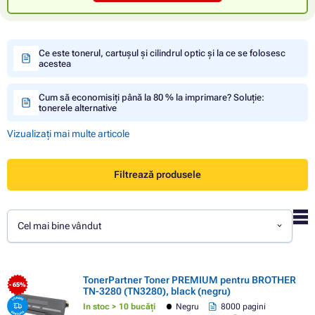
Ce este tonerul, cartușul și cilindrul optic și la ce se folosesc
acestea
Cum să economisiți până la 80 % la imprimare? Soluție:
tonerele alternative
Vizualizați mai multe articole
Filtrează produsele
Cel mai bine vândut
TonerPartner Toner PREMIUM pentru BROTHER
- 65%
TN-3280 (TN3280), black (negru)
In stoc > 10 bucăți
Negru
8000 pagini