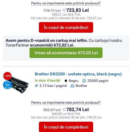
Pentru ce imprimante este potrivit produsul?
723,83 Lei
778,11 Lei
598,21 Lei fără TVA
Cel mai mic preț în ultimele 30 de zile:
723,07 Lei
În coșul de cumpărături
Avem pentru D-voastră un cartuș mai ieftin.
Cu cartuşul nostru
TonerPartner
economisiţi
672,02 Lei
.
Vreau să economisesc 672,02 Lei
Brother DR3200 - unitate optica, black (negru)
- 11%
In stoc 4 bucăți
Negru
25000 pagini
3,13 ban / pagină
Brother
Pentru ce imprimante este potrivit produsul?
782,74 Lei
882,67 Lei
646,89 Lei fără TVA
Cel mai mic preț în ultimele 30 de zile:
749,53 Lei
În coșul de cumpărături