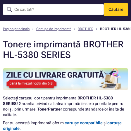
Căutare
Meniu
Pagina principala
Cartușe de imprimantă
BROTHER
BROTHER HL-5380
Tonere imprimantă BROTHER
HL-5380 SERIES
Selectați cartușul dorit pentru imprimanta
BROTHER HL-5380
SERIES
! Garanția privind calitatea imprimării este o prioritate pentru
noi și, prin urmare,
TonerPartner
corespunde standardelor înalte de
calitate.
Pentru această imprimantă oferim
cartușe compatibile
și
cartușe
originale
.