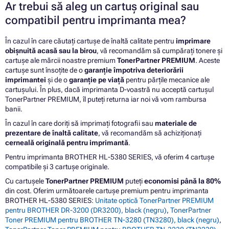
Ar trebui să aleg un cartuș original sau
compatibil pentru imprimanta mea?
În cazul în care căutați cartușe de înaltă calitate pentru
imprimare
obișnuită acasă sau la birou
, vă recomandăm să cumpărați tonere și
cartușe ale mărcii noastre premium
TonerPartner PREMIUM
. Aceste
cartușe sunt însoțite de o
garanție împotriva deteriorării
imprimantei
și de o
garanție pe viață
pentru părțile mecanice ale
cartușului. În plus, dacă imprimanta D-voastră nu acceptă cartușul
TonerPartner PREMIUM, îl puteți returna iar noi vă vom rambursa
banii.
În cazul în care doriți să imprimați fotografii sau
materiale de
prezentare de înaltă calitate
, vă recomandăm să achiziționați
cerneală originală pentru imprimantă
.
Pentru imprimanta BROTHER HL-5380 SERIES, vă oferim 4 cartușe
compatibile și 3 cartușe originale.
Cu cartușele
TonerPartner PREMIUM
puteți
economisi până la 80%
din cost. Oferim următoarele cartușe premium pentru imprimanta
BROTHER HL-5380 SERIES:
Unitate optică TonerPartner PREMIUM
pentru BROTHER DR-3200 (DR3200), black (negru)
,
TonerPartner
Toner PREMIUM pentru BROTHER TN-3280 (TN3280), black (negru)
,