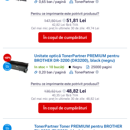
0,65 ban / pagină
TonerPartner
Pentru ce imprimante este potrivit produsul?
51,81 Lei
147,50 Lei
42,82 Lei fără TVA
Cel mai mic preț în ultimele 30 de zile:
49,74 Lei
În coșul de cumpărături
Unitate optică TonerPartner PREMIUM pentru
- 63%
BROTHER DR-3200 (DR3200), black (negru)
In stoc > 10 bucăți
Negru
25000 pagini
0,20 ban / pagină
TonerPartner
Pentru ce imprimante este potrivit produsul?
48,82 Lei
130,52 Lei
40,35 Lei fără TVA
Cel mai mic preț în ultimele 30 de zile:
48,82 Lei
În coșul de cumpărături
TonerPartner Toner PREMIUM pentru BROTHER