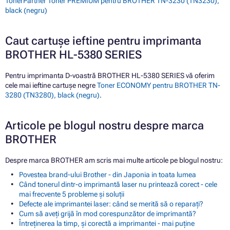
TonerPartner Toner PREMIUM pentru BROTHER TN-3230 (TN3230),
black (negru)
Caut cartușe ieftine pentru imprimanta
BROTHER HL-5380 SERIES
Pentru imprimanta D-voastră BROTHER HL-5380 SERIES vă oferim
cele mai ieftine cartușe negre
Toner ECONOMY pentru BROTHER TN-
3280 (TN3280), black (negru)
.
Articole pe blogul nostru despre marca
BROTHER
Despre marca BROTHER am scris mai multe articole pe blogul nostru:
Povestea brand-ului Brother - din Japonia in toata lumea
Când tonerul dintr-o imprimantă laser nu printează corect - cele
mai frecvente 5 probleme și soluții
Defecte ale imprimantei laser: când se merită să o reparați?
Cum să aveți grijă în mod corespunzător de imprimantă?
Întreținerea la timp, și corectă a imprimantei - mai puține