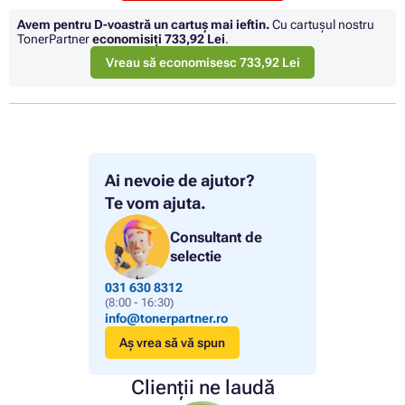
Avem pentru D-voastră un cartuș mai ieftin.
Cu cartuşul nostru
TonerPartner
economisiţi
733,92 Lei
.
Vreau să economisesc 733,92 Lei
Ai nevoie de ajutor?
Te vom ajuta.
Consultant de
selectie
031 630 8312
(8:00 - 16:30)
info@tonerpartner.ro
Aș vrea să vă spun
Clienții ne laudă