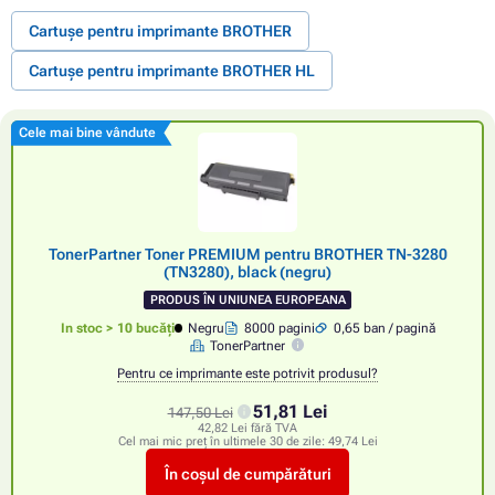
Cartușe pentru imprimante BROTHER
Cartușe pentru imprimante BROTHER HL
Cele mai bine vândute
TonerPartner Toner PREMIUM pentru BROTHER TN-3280
(TN3280), black (negru)
PRODUS ÎN UNIUNEA EUROPEANA
In stoc > 10 bucăți
Negru
8000 pagini
0,65 ban / pagină
TonerPartner
Pentru ce imprimante este potrivit produsul?
51,81 Lei
147,50 Lei
42,82 Lei fără TVA
Cel mai mic preț în ultimele 30 de zile:
49,74 Lei
În coșul de cumpărături