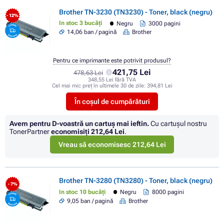
Brother TN-3230 (TN3230) - Toner, black (negru)
- 12%
In stoc 3 bucăți
Negru
3000 pagini
14,06 ban / pagină
Brother
Pentru ce imprimante este potrivit produsul?
421,75 Lei
478,63 Lei
348,55 Lei fără TVA
Cel mai mic preț în ultimele 30 de zile:
394,81 Lei
În coșul de cumpărături
Avem pentru D-voastră un cartuș mai ieftin.
Cu cartuşul nostru
TonerPartner
economisiţi
212,64 Lei
.
Vreau să economisesc 212,64 Lei
Brother TN-3280 (TN3280) - Toner, black (negru)
- 7%
In stoc 10 bucăți
Negru
8000 pagini
9,05 ban / pagină
Brother