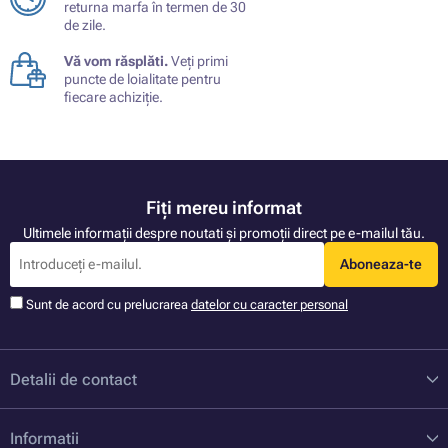
returna marfa în termen de 30
de zile.
Vă vom răsplăti.
Veți primi
puncte de loialitate pentru
fiecare achiziție.
Fiți mereu informat
Ultimele informații despre noutati și promoții direct pe e-mailul tău.
Aboneaza-te
Sunt de acord cu prelucrarea
datelor cu caracter personal
Detalii de contact
Informatii