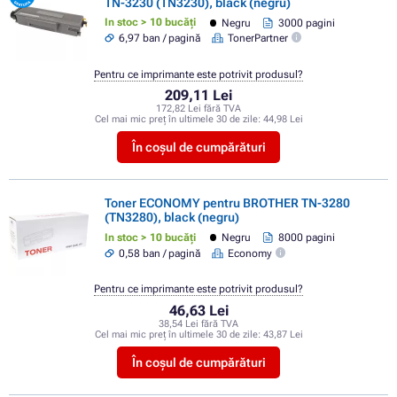
TN-3230 (TN3230), black (negru)
In stoc > 10 bucăți
Negru
3000 pagini
6,97 ban / pagină
TonerPartner
Pentru ce imprimante este potrivit produsul?
209,11 Lei
172,82 Lei fără TVA
Cel mai mic preț în ultimele 30 de zile:
44,98 Lei
În coșul de cumpărături
Toner ECONOMY pentru BROTHER TN-3280
(TN3280), black (negru)
In stoc > 10 bucăți
Negru
8000 pagini
0,58 ban / pagină
Economy
Pentru ce imprimante este potrivit produsul?
46,63 Lei
38,54 Lei fără TVA
Cel mai mic preț în ultimele 30 de zile:
43,87 Lei
În coșul de cumpărături