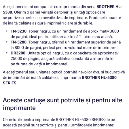
Acești toneri sunt compatibili cu imprimanta din seria
BROTHER HL-
5380
. Oferim o gamă variată de toneri și unități optice care
se potrivesc perfect cu nevoile dvs. de imprimare. Produsele noastre
de înaltă calitate asigură imprimări clare și durabile.
TN-3230
: Toner negru, cu un randament de aproximativ 3000
de pagini, ideal pentru utilizarea zilnică în birou sau acasă.
TN-3280
: Toner negru, oferind un randament superior de până
la 8000 de pagini, perfect pentru volumul mare de imprimare.
DR3200
: Unitate optică negru, cu o capacitate de aproximativ
25000 de pagini, asigură calitatea constantă a imprimărilor
pe durata de viață a imprimantei.
Alegeți tonerul sau unitatea optică potrivită nevoilor dvs. și bucurați-vă
de imprimări de înaltă calitate cu imprimanta
BROTHER HL-5380
SERIES
.
Aceste cartușe sunt potrivite și pentru alte
imprimante
Cernelurile pentru imprimante BROTHER HL-5380 SERIES de pe
această pagină sunt potrivite și pentru următoarele imprimante: