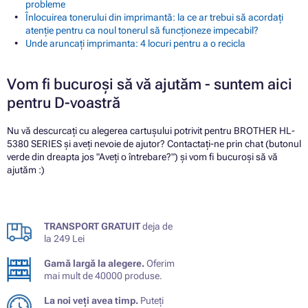
probleme
Înlocuirea tonerului din imprimantă: la ce ar trebui să acordați
atenție pentru ca noul tonerul să funcționeze impecabil?
Unde aruncați imprimanta: 4 locuri pentru a o recicla
Vom fi bucuroși să vă ajutăm - suntem aici
pentru D-voastră
Nu vă descurcați cu alegerea cartușului potrivit pentru BROTHER HL-
5380 SERIES și aveți nevoie de ajutor? Contactați-ne prin chat (butonul
verde din dreapta jos "Aveți o întrebare?") și vom fi bucuroși să vă
ajutăm :)
TRANSPORT GRATUIT
deja de
la 249 Lei
Gamă largă la alegere.
Oferim
mai mult de 40000 produse.
La noi veți avea timp.
Puteți