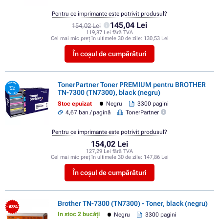
Pentru ce imprimante este potrivit produsul?
145,04 Lei
154,02 Lei
119,87 Lei fără TVA
Cel mai mic preț în ultimele 30 de zile:
130,53 Lei
În coșul de cumpărături
TonerPartner Toner PREMIUM pentru BROTHER
TN-7300 (TN7300), black (negru)
Stoc epuizat
Negru
3300 pagini
4,67 ban / pagină
TonerPartner
Pentru ce imprimante este potrivit produsul?
154,02 Lei
127,29 Lei fără TVA
Cel mai mic preț în ultimele 30 de zile:
147,86 Lei
În coșul de cumpărături
Brother TN-7300 (TN7300) - Toner, black (negru)
- 63%
In stoc 2 bucăți
Negru
3300 pagini