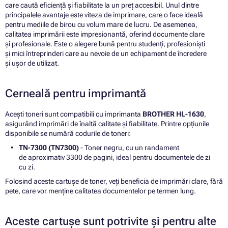
care caută eficiență și fiabilitate la un preț accesibil. Unul dintre
principalele avantaje este viteza de imprimare, care o face ideală
pentru mediile de birou cu volum mare de lucru. De asemenea,
calitatea imprimării este impresionantă, oferind documente clare
și profesionale. Este o alegere bună pentru studenți, profesioniști
și mici întreprinderi care au nevoie de un echipament de încredere
și ușor de utilizat.
Cerneală pentru imprimantă
Acești toneri sunt compatibili cu imprimanta
BROTHER HL-1630
,
asigurând imprimări de înaltă calitate și fiabilitate. Printre opțiunile
disponibile se numără codurile de toneri:
TN-7300 (TN7300)
- Toner negru, cu un randament
de aproximativ 3300 de pagini, ideal pentru documentele de zi
cu zi.
Folosind aceste cartușe de toner, veți beneficia de imprimări clare, fără
pete, care vor menține calitatea documentelor pe termen lung.
Aceste cartușe sunt potrivite și pentru alte