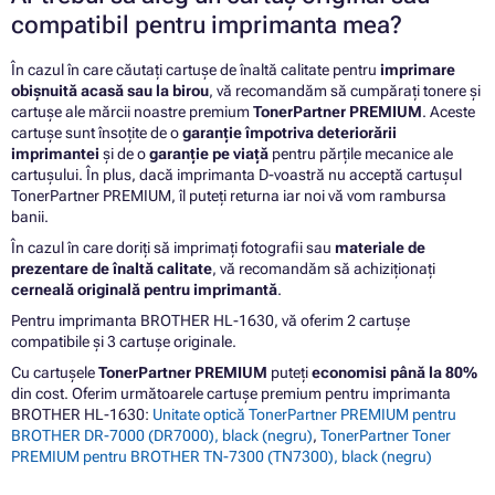
compatibil pentru imprimanta mea?
În cazul în care căutați cartușe de înaltă calitate pentru
imprimare
obișnuită acasă sau la birou
, vă recomandăm să cumpărați tonere și
cartușe ale mărcii noastre premium
TonerPartner PREMIUM
. Aceste
cartușe sunt însoțite de o
garanție împotriva deteriorării
imprimantei
și de o
garanție pe viață
pentru părțile mecanice ale
cartușului. În plus, dacă imprimanta D-voastră nu acceptă cartușul
TonerPartner PREMIUM, îl puteți returna iar noi vă vom rambursa
banii.
În cazul în care doriți să imprimați fotografii sau
materiale de
prezentare de înaltă calitate
, vă recomandăm să achiziționați
cerneală originală pentru imprimantă
.
Pentru imprimanta BROTHER HL-1630, vă oferim 2 cartușe
compatibile și 3 cartușe originale.
Cu cartușele
TonerPartner PREMIUM
puteți
economisi până la 80%
din cost. Oferim următoarele cartușe premium pentru imprimanta
BROTHER HL-1630:
Unitate optică TonerPartner PREMIUM pentru
BROTHER DR-7000 (DR7000), black (negru)
,
TonerPartner Toner
PREMIUM pentru BROTHER TN-7300 (TN7300), black (negru)