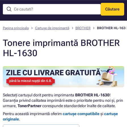
Căutare
Meniu
Pagina principala
Cartușe de imprimantă
BROTHER
BROTHER HL-163
Tonere imprimantă BROTHER
HL-1630
Selectați cartușul dorit pentru imprimanta
BROTHER HL-1630
!
Garanția privind calitatea imprimării este o prioritate pentru noi și, prin
urmare,
TonerPartner
corespunde standardelor înalte de calitate.
Pentru această imprimantă oferim
cartușe compatibile
și
cartușe
originale
.