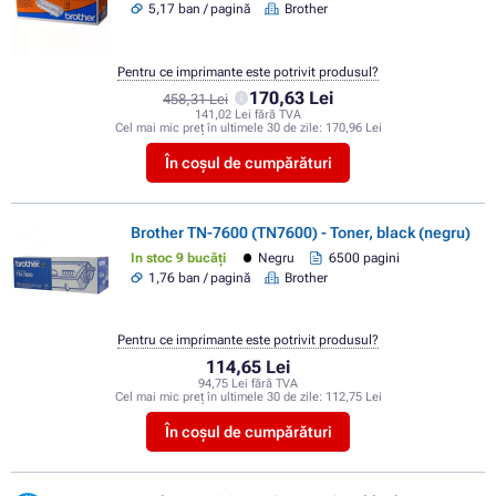
5,17 ban / pagină
Brother
Pentru ce imprimante este potrivit produsul?
170,63 Lei
458,31 Lei
141,02 Lei fără TVA
Cel mai mic preț în ultimele 30 de zile:
170,96 Lei
În coșul de cumpărături
Brother TN-7600 (TN7600) - Toner, black (negru)
In stoc 9 bucăți
Negru
6500 pagini
1,76 ban / pagină
Brother
Pentru ce imprimante este potrivit produsul?
114,65 Lei
94,75 Lei fără TVA
Cel mai mic preț în ultimele 30 de zile:
112,75 Lei
În coșul de cumpărături