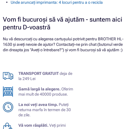
Unde aruncați imprimanta: 4 locuri pentru a o recicla
Vom fi bucuroși să vă ajutăm - suntem aici
pentru D-voastră
Nu vă descurcați cu alegerea cartușului potrivit pentru BROTHER HL-
1630 și aveți nevoie de ajutor? Contactați-ne prin chat (butonul verde
din dreapta jos "Aveți o întrebare?") și vom fi bucuroși să vă ajutăm :)
TRANSPORT GRATUIT
deja de
la 249 Lei
Gamă largă la alegere.
Oferim
mai mult de 40000 produse.
La noi veți avea timp.
Puteți
returna marfa în termen de 30
de zile.
Vă vom răsplăti.
Veți primi