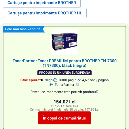
Cartușe pentru imprimante BROTHER
Cartușe pentru imprimante BROTHER HL
Cele mai bine vândute
TonerPartner Toner PREMIUM pentru BROTHER TN-7300
(TN7300), black (negru)
PRODUS ÎN UNIUNEA EUROPEANA
Stoc epuizat
Negru
3300 pagini
4,67 ban / pagină
TonerPartner
Pentru ce imprimante este potrivit produsul?
154,02 Lei
127,29 Lei fără TVA
Cel mai mic preț în ultimele 30 de zile:
147,86 Lei
În coșul de cumpărături