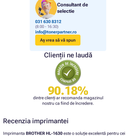
Consultant de
selectie
031 630 8312
(8:00 - 16:30)
info@tonerpartner.ro
Aș vrea să vă spun
Clienții ne laudă
90.18%
dintre clienți ar recomanda magazinul
nostru ca fiind de încredere.
Recenzia imprimantei
Imprimanta
BROTHER HL-1630
este o soluție excelentă pentru cei