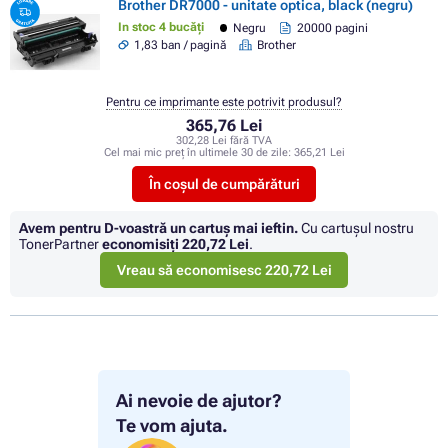
Brother DR7000 - unitate optica, black (negru)
In stoc 4 bucăți
Negru
20000 pagini
1,83 ban / pagină
Brother
Pentru ce imprimante este potrivit produsul?
365,76 Lei
302,28 Lei fără TVA
Cel mai mic preț în ultimele 30 de zile:
365,21 Lei
În coșul de cumpărături
Avem pentru D-voastră un cartuș mai ieftin.
Cu cartuşul nostru
TonerPartner
economisiţi
220,72 Lei
.
Vreau să economisesc 220,72 Lei
Ai nevoie de ajutor?
Te vom ajuta.