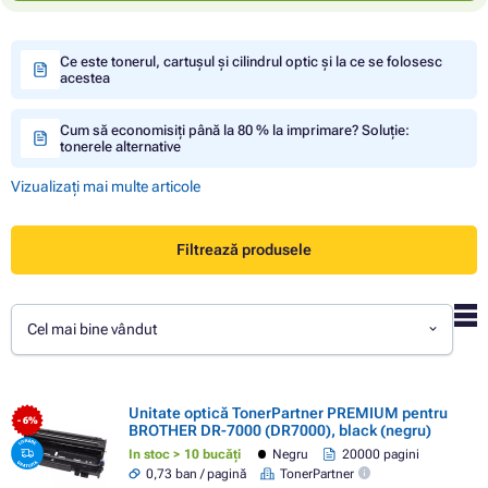
Ce este tonerul, cartușul și cilindrul optic și la ce se folosesc
acestea
Cum să economisiți până la 80 % la imprimare? Soluție:
tonerele alternative
Vizualizați mai multe articole
Filtrează produsele
Cel mai bine vândut
Unitate optică TonerPartner PREMIUM pentru
- 6%
BROTHER DR-7000 (DR7000), black (negru)
In stoc > 10 bucăți
Negru
20000 pagini
0,73 ban / pagină
TonerPartner