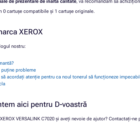
ale de prezentare de înaltă calitate
, vă recomandăm să achizițion
 cartușe compatibile și 1 cartușe originale.
 marca XEROX
ogul nostru:
imantă?
ai puține probleme
i să acordați atenție pentru ca noul tonerul să funcționeze impecabi
cla
ntem aici pentru D-voastră
u XEROX VERSALINK C7020 și aveți nevoie de ajutor? Contactați-ne pr