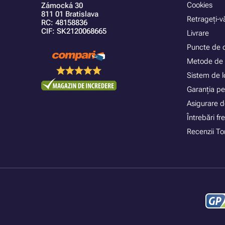
Cookies
Zámocká 30
811 01 Bratislava
Retrageți-vă
RC: 48158836
CIF: SK2120068665
Livrare
Puncte de 
Metode de 
Sistem de lo
Garanția pe
Asigurare d
Întrebări f
Recenzii To