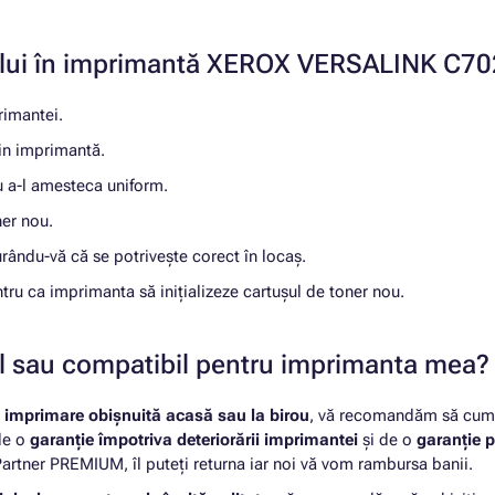
ușului în imprimantă XEROX VERSALINK C7
rimantei.
din imprimantă.
ru a-l amesteca uniform.
ner nou.
urându-vă că se potrivește corect în locaș.
ntru ca imprimanta să inițializeze cartușul de toner nou.
nal sau compatibil pentru imprimanta mea?
u
imprimare obișnuită acasă sau la birou
, vă recomandăm să cumpă
 de o
garanție împotriva deteriorării imprimantei
și de o
garanție p
rtner PREMIUM, îl puteți returna iar noi vă vom rambursa banii.