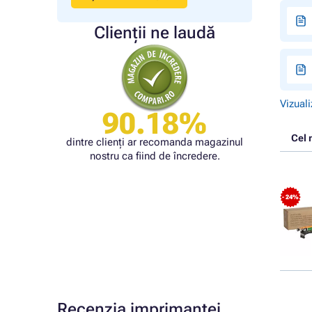
Clienții ne laudă
Vizuali
90.18%
Cel 
dintre clienți ar recomanda magazinul
nostru ca fiind de încredere.
- 24%
Recenzia imprimantei