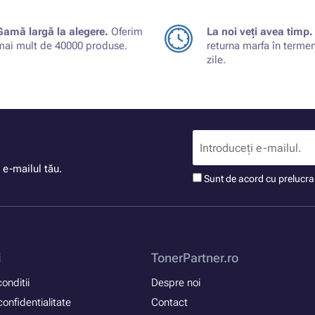
Gamă largă la alegere.
Oferim
La noi veți avea timp.
mai mult de 40000 produse.
returna marfa în terme
zile.
 e-mailul tău.
Sunt de acord cu prelucr
i
TonerPartner.ro
onditii
Despre noi
confidentialitate
Contact