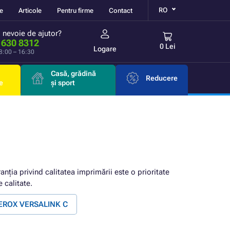
RO
re
Articole
Pentru firme
Contact
i nevoie de ajutor?
 630 8312
0 Lei
Logare
 8:00 – 16:30
Casă, grădină
Reducere
e
și sport
ranția privind calitatea imprimării este o prioritate
 calitate.
XEROX VERSALINK C