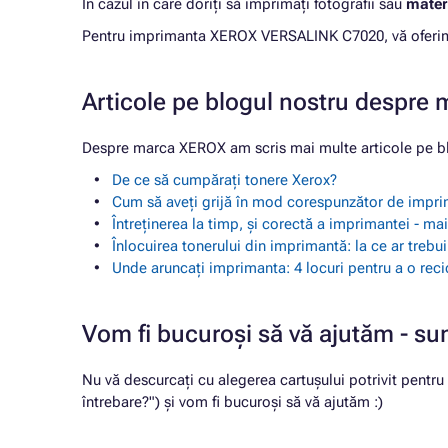
În cazul în care doriți să imprimați fotografii sau
materi
Pentru imprimanta XEROX VERSALINK C7020, vă oferim 0
Articole pe blogul nostru despre
Despre marca XEROX am scris mai multe articole pe bl
De ce să cumpărați tonere Xerox?
Cum să aveți grijă în mod corespunzător de impr
Întreținerea la timp, și corectă a imprimantei - m
Înlocuirea tonerului din imprimantă: la ce ar trebu
Unde aruncați imprimanta: 4 locuri pentru a o reci
Vom fi bucuroși să vă ajutăm - su
Nu vă descurcați cu alegerea cartușului potrivit pentr
întrebare?") și vom fi bucuroși să vă ajutăm :)