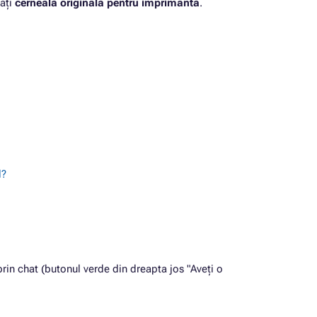
ați
cerneală originală pentru imprimantă
.
l?
in chat (butonul verde din dreapta jos "Aveți o