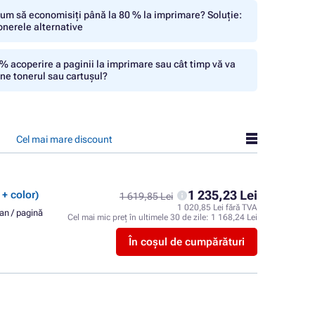
um să economisiți până la 80 % la imprimare? Soluție:
onerele alternative
% acoperire a paginii la imprimare sau cât timp vă va
ine tonerul sau cartușul?
Cel mai mare discount
1 235,23 Lei
 + color)
1 619,85 Lei
1 020,85 Lei fără TVA
an / pagină
Cel mai mic preț în ultimele 30 de zile:
1 168,24 Lei
În coșul de cumpărături