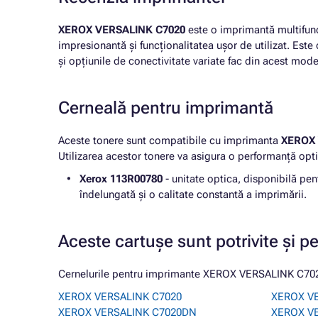
XEROX VERSALINK C7020
este o imprimantă multifuncț
impresionantă și funcționalitatea ușor de utilizat. Est
și opțiunile de conectivitate variate fac din acest mod
Cerneală pentru imprimantă
Aceste tonere sunt compatibile cu imprimanta
XEROX 
Utilizarea acestor tonere va asigura o performanță o
Xerox 113R00780
- unitate optica, disponibilă pen
îndelungată și o calitate constantă a imprimării.
Aceste cartușe sunt potrivite și p
Cernelurile pentru imprimante XEROX VERSALINK C7020 
XEROX VERSALINK C7020
XEROX V
XEROX VERSALINK C7020DN
XEROX V