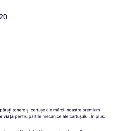
020
rați tonere și cartușe ale mărcii noastre premium
e viață
pentru părțile mecanice ale cartușului. În plus,