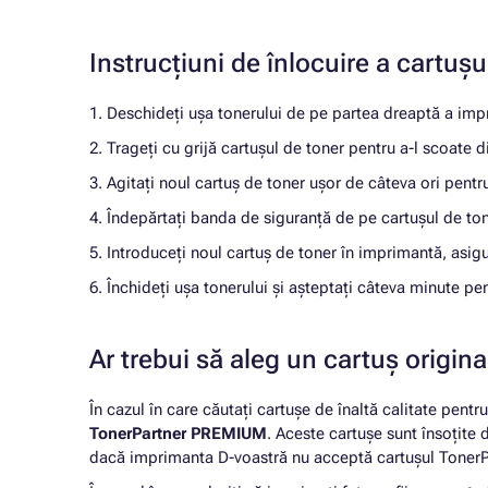
Instrucțiuni de înlocuire a cart
1. Deschideți ușa tonerului de pe partea dreaptă a imp
2. Trageți cu grijă cartușul de toner pentru a-l scoate 
3. Agitați noul cartuș de toner ușor de câteva ori pent
4. Îndepărtați banda de siguranță de pe cartușul de to
5. Introduceți noul cartuș de toner în imprimantă, asig
6. Închideți ușa tonerului și așteptați câteva minute pe
Ar trebui să aleg un cartuș origi
În cazul în care căutați cartușe de înaltă calitate pentr
TonerPartner PREMIUM
. Aceste cartușe sunt însoțite
dacă imprimanta D-voastră nu acceptă cartușul TonerPa