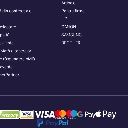
Articole
 din contract aici
Pentru firme
HP
colectare
CANON
plată
SAMSUNG
ialitate
BROTHER
 viață a tonerelor
e răspundere civilă
recvente
nerPartner