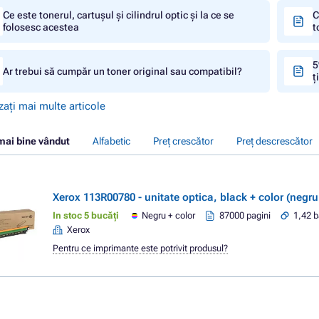
Ce este tonerul, cartușul și cilindrul optic și la ce se
C
folosesc acestea
t
5
Ar trebui să cumpăr un toner original sau compatibil?
ț
zați mai multe articole
mai bine vândut
Alfabetic
Preț crescător
Preț descrescător
Xerox 113R00780 - unitate optica, black + color (negru
In stoc 5 bucăți
Negru + color
87000 pagini
1,42 b
Xerox
Pentru ce imprimante este potrivit produsul?