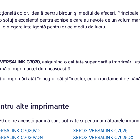
ională color, ideală pentru birouri și mediul de afaceri. Principalele
e o soluție excelentă pentru echipele care au nevoie de un volum mar
el o alegere inteligentă pentru orice mediu de lucru.
VERSALINK C7020
, asigurând o calitate superioară a imprimării a
ptimă a imprimantei dumneavoastră.
tru imprimări atât în negru, cât și în color, cu un randament de pân
entru alte imprimante
de pe această pagină sunt potrivite și pentru următoarele impri
ERSALINK C7020VD
XEROX VERSALINK C7025
ERSALINK C7020VDN
XEROX VERSALINK C7025DX