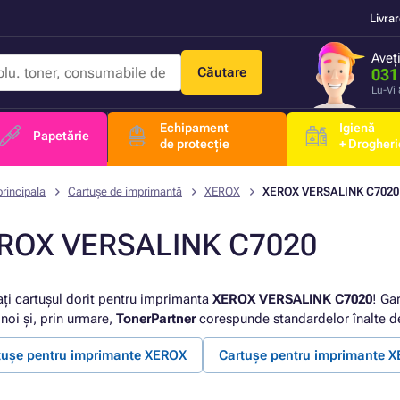
Livra
Aveț
Căutare
031
Lu-Vi
Echipament
Igienă
Papetărie
de protecție
+ Drogheri
rincipala
Cartușe de imprimantă
XEROX
XEROX VERSALINK C7020
ROX VERSALINK C7020
ați cartușul dorit pentru imprimanta
XEROX VERSALINK C7020
! Ga
noi și, prin urmare,
TonerPartner
corespunde standardelor înalte de
tușe pentru imprimante XEROX
Cartușe pentru imprimante 