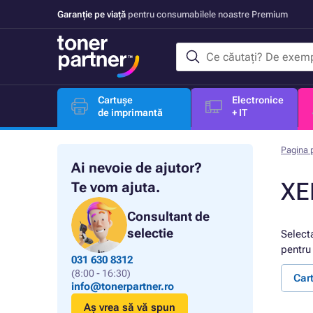
Garanție pe viață
pentru consumabilele noastre Premium
Cartușe
Electronice
de imprimantă
+ IT
Pagina p
Ai nevoie de ajutor?
XE
Te vom ajuta.
Consultant de
selectie
Select
pentru 
031 630 8312
(8:00 - 16:30)
Car
info@tonerpartner.ro
Aș vrea să vă spun