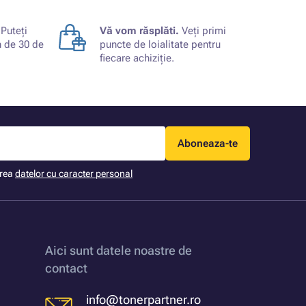
Puteți
Vă vom răsplăti.
Veți primi
n de 30 de
puncte de loialitate pentru
fiecare achiziție.
Aboneaza-te
area
datelor cu caracter personal
Aici sunt datele noastre de
contact
info@tonerpartner.ro