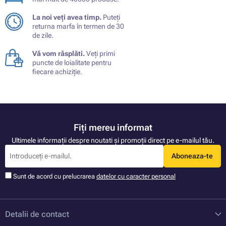
La noi veți avea timp.
Puteți
returna marfa în termen de 30
de zile.
Vă vom răsplăti.
Veți primi
puncte de loialitate pentru
fiecare achiziție.
Fiți mereu informat
Ultimele informații despre noutati și promoții direct pe e-mailul tău.
Aboneaza-te
Sunt de acord cu prelucrarea
datelor cu caracter personal
Detalii de contact