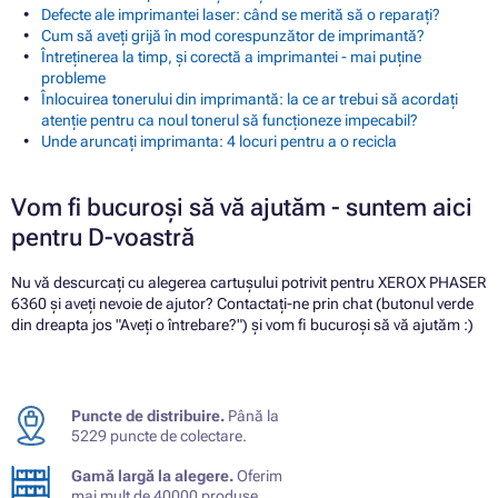
Defecte ale imprimantei laser: când se merită să o reparați?
Cum să aveți grijă în mod corespunzător de imprimantă?
Întreținerea la timp, și corectă a imprimantei - mai puține
probleme
Înlocuirea tonerului din imprimantă: la ce ar trebui să acordați
atenție pentru ca noul tonerul să funcționeze impecabil?
Unde aruncați imprimanta: 4 locuri pentru a o recicla
Vom fi bucuroși să vă ajutăm - suntem aici
pentru D-voastră
Nu vă descurcați cu alegerea cartușului potrivit pentru XEROX PHASER
6360 și aveți nevoie de ajutor? Contactați-ne prin chat (butonul verde
din dreapta jos "Aveți o întrebare?") și vom fi bucuroși să vă ajutăm :)
Puncte de distribuire.
Până la
5229 puncte de colectare.
Gamă largă la alegere.
Oferim
mai mult de 40000 produse.