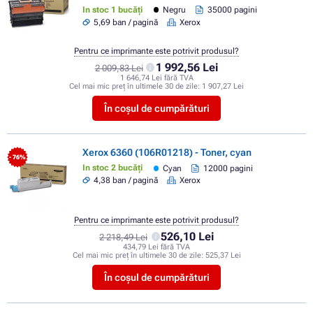
In stoc 1 bucăți
Negru
35000 pagini
5,69 ban / pagină
Xerox
Pentru ce imprimante este potrivit produsul?
1 992,56 Lei
2 009,83 Lei
1 646,74 Lei fără TVA
Cel mai mic preț în ultimele 30 de zile:
1 907,27 Lei
În coșul de cumpărături
Xerox 6360 (106R01218) - Toner, cyan
- 76%
In stoc 2 bucăți
Cyan
12000 pagini
4,38 ban / pagină
Xerox
Pentru ce imprimante este potrivit produsul?
526,10 Lei
2 218,49 Lei
434,79 Lei fără TVA
Cel mai mic preț în ultimele 30 de zile:
525,37 Lei
În coșul de cumpărături