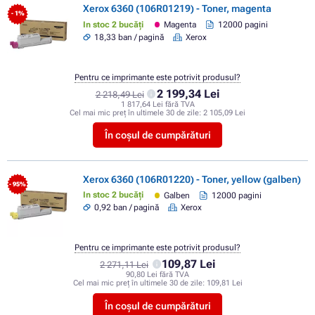
Xerox 6360 (106R01219) - Toner, magenta
- 1%
In stoc 2 bucăți
Magenta
12000 pagini
18,33 ban / pagină
Xerox
Pentru ce imprimante este potrivit produsul?
2 199,34 Lei
2 218,49 Lei
1 817,64 Lei fără TVA
Cel mai mic preț în ultimele 30 de zile:
2 105,09 Lei
În coșul de cumpărături
Xerox 6360 (106R01220) - Toner, yellow (galben)
- 95%
In stoc 2 bucăți
Galben
12000 pagini
0,92 ban / pagină
Xerox
Pentru ce imprimante este potrivit produsul?
109,87 Lei
2 271,11 Lei
90,80 Lei fără TVA
Cel mai mic preț în ultimele 30 de zile:
109,81 Lei
În coșul de cumpărături