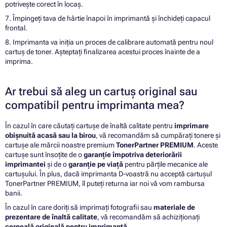
potrivește corect în locaș.
7. Împingeți tava de hârtie înapoi în imprimantă și închideți capacul
frontal.
8. Imprimanta va iniția un proces de calibrare automată pentru noul
cartuș de toner. Așteptați finalizarea acestui proces înainte de a
imprima.
Ar trebui să aleg un cartuș original sau
compatibil pentru imprimanta mea?
În cazul în care căutați cartușe de înaltă calitate pentru
imprimare
obișnuită acasă sau la birou
, vă recomandăm să cumpărați tonere și
cartușe ale mărcii noastre premium
TonerPartner PREMIUM
. Aceste
cartușe sunt însoțite de o
garanție împotriva deteriorării
imprimantei
și de o
garanție pe viață
pentru părțile mecanice ale
cartușului. În plus, dacă imprimanta D-voastră nu acceptă cartușul
TonerPartner PREMIUM, îl puteți returna iar noi vă vom rambursa
banii.
În cazul în care doriți să imprimați fotografii sau
materiale de
prezentare de înaltă calitate
, vă recomandăm să achiziționați
cerneală originală pentru imprimantă
.