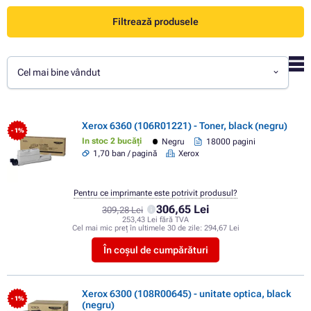
Filtrează produsele
Cel mai bine vândut
Xerox 6360 (106R01221) - Toner, black (negru)
- 1%
In stoc 2 bucăți
Negru
18000 pagini
1,70 ban / pagină
Xerox
Pentru ce imprimante este potrivit produsul?
306,65 Lei
309,28 Lei
253,43 Lei fără TVA
Cel mai mic preț în ultimele 30 de zile:
294,67 Lei
În coșul de cumpărături
Xerox 6300 (108R00645) - unitate optica, black
- 1%
(negru)