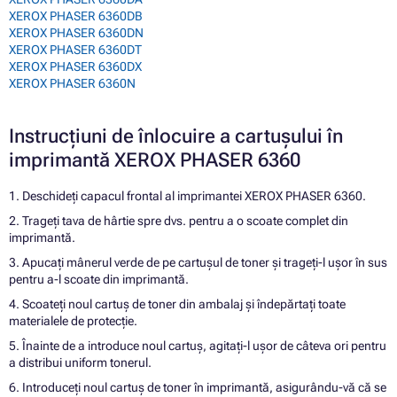
XEROX PHASER 6360DB
XEROX PHASER 6360DN
XEROX PHASER 6360DT
XEROX PHASER 6360DX
XEROX PHASER 6360N
Instrucțiuni de înlocuire a cartușului în
imprimantă XEROX PHASER 6360
1. Deschideți capacul frontal al imprimantei XEROX PHASER 6360.
2. Trageți tava de hârtie spre dvs. pentru a o scoate complet din
imprimantă.
3. Apucați mânerul verde de pe cartușul de toner și trageți-l ușor în sus
pentru a-l scoate din imprimantă.
4. Scoateți noul cartuș de toner din ambalaj și îndepărtați toate
materialele de protecție.
5. Înainte de a introduce noul cartuș, agitați-l ușor de câteva ori pentru
a distribui uniform tonerul.
6. Introduceți noul cartuș de toner în imprimantă, asigurându-vă că se