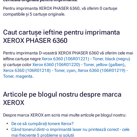
Pentru imprimanta XEROX PHASER 6360, vă oferim 0 cartușe
compatibile și 5 cartușe originale.
Caut cartușe ieftine pentru imprimanta
XEROX PHASER 6360
Pentru imprimanta D-voastră XEROX PHASER 6360 vă oferim cele mai
ieftine cartușe negre
Xerox 6360 (106R01221) - Toner, black (negru)
și cartușe color
Xerox 6360 (106R01220) - Toner, yellow (galben)
,
Xerox 6360 (106R01218) - Toner, cyan
,
Xerox 6360 (106R01219) -
Toner, magenta
.
Articole pe blogul nostru despre marca
XEROX
Despre marca XEROX am scris mai multe articole pe blogul nostru:
De ce să cumpărați tonere Xerox?
Când tonerul dintr-o imprimantă laser nu printează corect - cele
mai frecvente 5 probleme și soluții