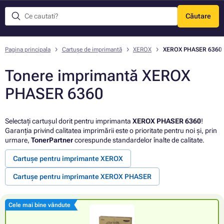
Căutare
Meniu
Pagina principala
Cartușe de imprimantă
XEROX
XEROX PHASER 6360
Tonere imprimantă XEROX
PHASER 6360
Selectați cartușul dorit pentru imprimanta
XEROX PHASER 6360
!
Garanția privind calitatea imprimării este o prioritate pentru noi și, prin
urmare,
TonerPartner
corespunde standardelor înalte de calitate.
Cartușe pentru imprimante XEROX
Cartușe pentru imprimante XEROX PHASER
Cele mai bine vândute