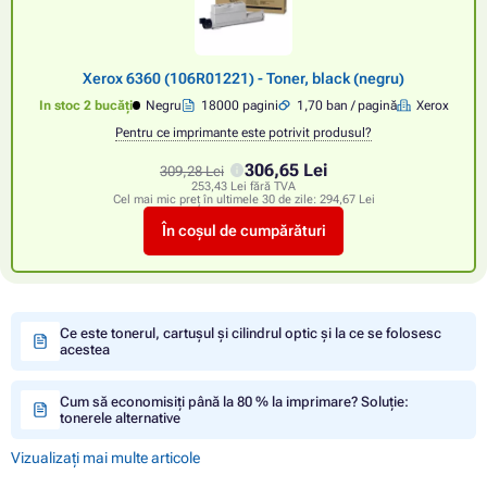
Xerox 6360 (106R01221) - Toner, black (negru)
In stoc 2 bucăți
Negru
18000 pagini
1,70 ban / pagină
Xerox
Pentru ce imprimante este potrivit produsul?
306,65 Lei
309,28 Lei
253,43 Lei fără TVA
Cel mai mic preț în ultimele 30 de zile:
294,67 Lei
În coșul de cumpărături
Ce este tonerul, cartușul și cilindrul optic și la ce se folosesc
acestea
Cum să economisiți până la 80 % la imprimare? Soluție:
tonerele alternative
Vizualizați mai multe articole