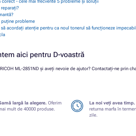
 corect - cele mai frecvente 5 probleme și soluții
 reparați?
imantă?
ai puține probleme
i să acordați atenție pentru ca noul tonerul să funcționeze impecabi
cla
ntem aici pentru D-voastră
 RICOH ML-2851ND și aveți nevoie de ajutor? Contactați-ne prin chat
Gamă largă la alegere.
Oferim
La noi veți avea timp.
mai mult de 40000 produse.
returna marfa în terme
zile.