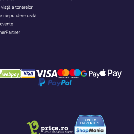
 viață a tonerelor
e răspundere civilă
recvente
nerPartner