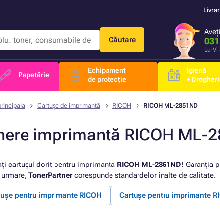
Livra
Aveț
Căutare
031
Lu-Vi
Echipament
Igienă
Papetărie
de protecție
+ Drogheri
rincipala
Cartușe de imprimantă
RICOH
RICOH ML-2851ND
nere imprimantă RICOH ML-
ați cartușul dorit pentru imprimanta
RICOH ML-2851ND
! Garanția p
n urmare,
TonerPartner
corespunde standardelor înalte de calitate.
tușe pentru imprimante RICOH
Cartușe pentru imprimante 