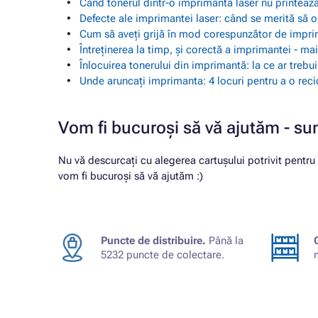
Când tonerul dintr-o imprimantă laser nu printează
Defecte ale imprimantei laser: când se merită să o
Cum să aveți grijă în mod corespunzător de impr
Întreținerea la timp, și corectă a imprimantei - m
Înlocuirea tonerului din imprimantă: la ce ar trebu
Unde aruncați imprimanta: 4 locuri pentru a o reci
Vom fi bucuroși să vă ajutăm - su
Nu vă descurcați cu alegerea cartușului potrivit pentru
vom fi bucuroși să vă ajutăm :)
Puncte de distribuire.
Până la
5232 puncte de colectare.