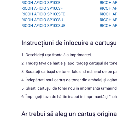
RICOH AFICIO SP100E
RICOH AF
RICOH AFICIO SP100SF
RICOH AF
RICOH AFICIO SP100SFE
RICOH AF
RICOH AFICIO SP100SU
RICOH AF
RICOH AFICIO SP100SUE
RICOH AF
Instrucțiuni de înlocuire a cart
1. Deschideți ușa frontală a imprimantei.
2. Trageți tava de hârtie și apoi trageți cartușul de ton
3. Scoateți cartușul de toner folosind mânerul de pe pa
4. Îndepărtați noul cartuș de toner din ambalaj și agitați
5. Glisați cartușul de toner nou în imprimantă urmărind
6. Împingeți tava de hârtie înapoi în imprimantă și închi
Ar trebui să aleg un cartuș origi