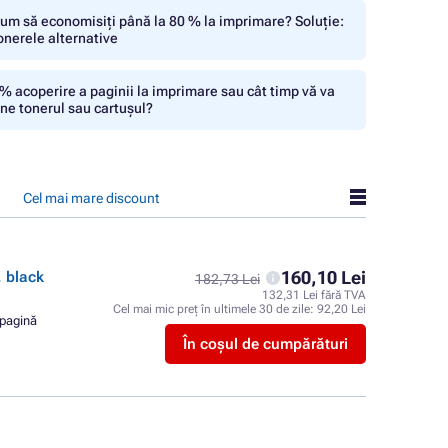
um să economisiți până la 80 % la imprimare? Soluție:
onerele alternative
% acoperire a paginii la imprimare sau cât timp vă va
ine tonerul sau cartușul?
Cel mai mare discount
160,10 Lei
 black
182,73 Lei
132,31 Lei fără TVA
Cel mai mic preț în ultimele 30 de zile:
92,20 Lei
 pagină
În coșul de cumpărături