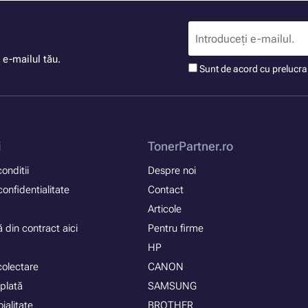
 e-mailul tău.
Sunt de acord cu prelucr
i
TonerPartner.ro
onditii
Despre noi
confidentialitate
Contact
Articole
 din contract aici
Pentru firme
HP
colectare
CANON
plată
SAMSUNG
ialitate
BROTHER