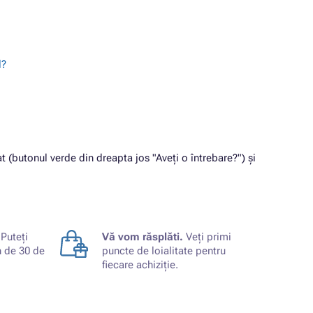
l?
 (butonul verde din dreapta jos "Aveți o întrebare?") și
Puteți
Vă vom răsplăti.
Veți primi
n de 30 de
puncte de loialitate pentru
fiecare achiziție.