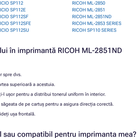
ICIO SP112
RICOH ML-2850
ICIO SP112E
RICOH ML-2851
ICIO SP112SF
RICOH ML-2851ND
ICIO SP112SFE
RICOH ML-2853 SERIES
ICIO SP112SU
RICOH SP110 SERIES
ușului în imprimantă RICOH ML-2851ND
er spre dvs.
rtea superioară a acestuia.
-l ușor pentru a distribui tonerul uniform în interior.
 săgeata de pe cartuș pentru a asigura direcția corectă.
deți ușa frontală.
nal sau compatibil pentru imprimanta mea?