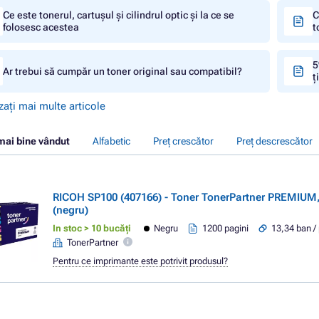
Ce este tonerul, cartușul și cilindrul optic și la ce se
C
folosesc acestea
t
5
Ar trebui să cumpăr un toner original sau compatibil?
ț
zați mai multe articole
mai bine vândut
Alfabetic
Preț crescător
Preț descrescător
RICOH SP100 (407166) - Toner TonerPartner PREMIUM,
(negru)
In stoc > 10 bucăți
Negru
1200 pagini
13,34 ban /
TonerPartner
Pentru ce imprimante este potrivit produsul?