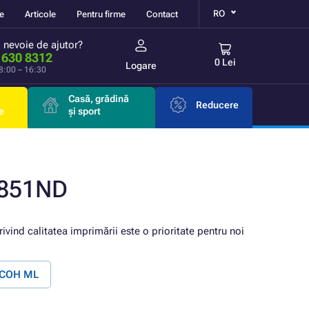
RO
re
Articole
Pentru firme
Contact
i nevoie de ajutor?
 630 8312
0 Lei
Logare
 8:00 – 16:30
Casă, grădină
Reducere
e
și sport
2851ND
rivind calitatea imprimării este o prioritate pentru noi
RICOH ML