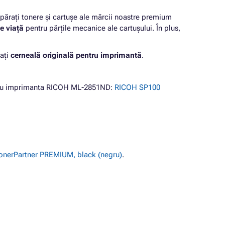
rați tonere și cartușe ale mărcii noastre premium
e viață
pentru părțile mecanice ale cartușului. În plus,
ați
cerneală originală pentru imprimantă
.
ntru imprimanta RICOH ML-2851ND:
RICOH SP100
onerPartner PREMIUM, black (negru)
.