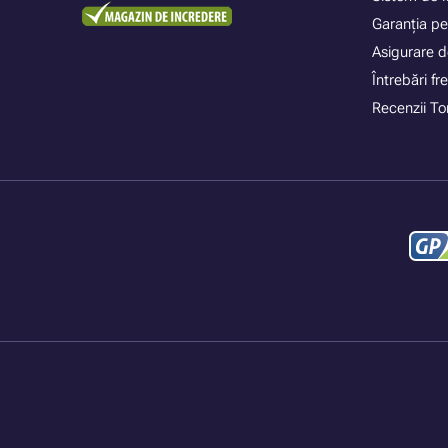
Garanția pe
Asigurare d
Întrebări f
Recenzii To