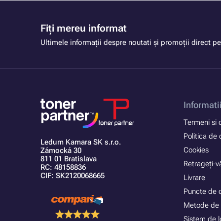
Fiți mereu informat
Ultimele informații despre noutati și promoții direct pe
Informati
Termeni si c
Politica de 
Ledum Kamara SK s.r.o.
Cookies
Zámocká 30
811 01 Bratislava
Retrageți-vă
RC: 48158836
CIF: SK2120068665
Livrare
Puncte de 
Metode de 
Sistem de lo