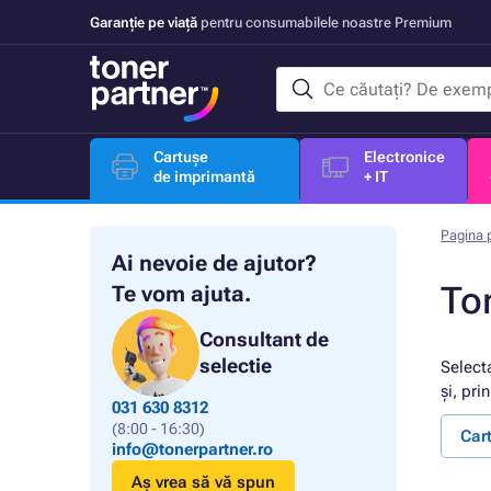
Garanție pe viață
pentru consumabilele noastre Premium
Cartușe
Electronice
de imprimantă
+ IT
Pagina p
Ai nevoie de ajutor?
To
Te vom ajuta.
Consultant de
selectie
Select
și, pri
031 630 8312
(8:00 - 16:30)
Car
info@tonerpartner.ro
Aș vrea să vă spun