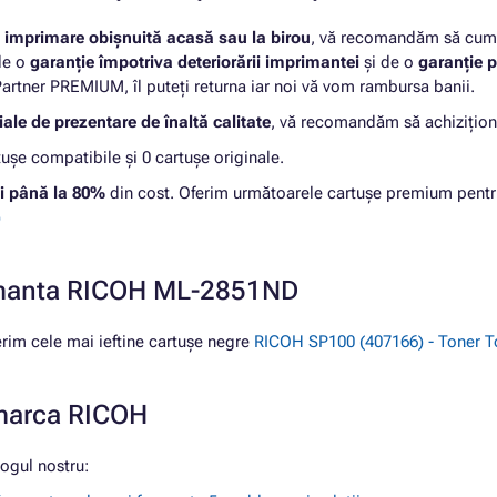
u
imprimare obișnuită acasă sau la birou
, vă recomandăm să cumpă
 de o
garanție împotriva deteriorării imprimantei
și de o
garanție p
rtner PREMIUM, îl puteți returna iar noi vă vom rambursa banii.
ale de prezentare de înaltă calitate
, vă recomandăm să achizițion
șe compatibile și 0 cartușe originale.
i până la 80%
din cost. Oferim următoarele cartușe premium pe
)
rimanta RICOH ML-2851ND
im cele mai ieftine cartușe negre
RICOH SP100 (407166) - Toner T
 marca RICOH
ogul nostru: