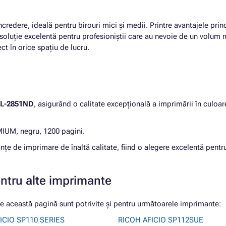
ncredere, ideală pentru birouri mici și medii. Printre avantajele pri
soluție excelentă pentru profesioniștii care au nevoie de un volum 
ct în orice spațiu de lucru.
L-2851ND
, asigurând o calitate excepțională a imprimării în culoar
IUM, negru, 1200 pagini.
nțe de imprimare de înaltă calitate, fiind o alegere excelentă pentr
entru alte imprimante
această pagină sunt potrivite și pentru următoarele imprimante:
ICIO SP110 SERIES
RICOH AFICIO SP112SUE