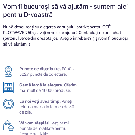
Vom fi bucuroși să vă ajutăm - suntem aici
pentru D-voastră
Nu vă descurcați cu alegerea cartușului potrivit pentru OCÉ
PLOTWAVE 750 și aveți nevoie de ajutor? Contactați-ne prin chat
(butonul verde din dreapta jos "Aveți o întrebare?") și vom fi bucuroși
să vă ajutăm :)
Puncte de distribuire.
Până la
5227 puncte de colectare.
Gamă largă la alegere.
Oferim
mai mult de 40000 produse.
La noi veți avea timp.
Puteți
returna marfa în termen de 30
de zile.
Vă vom răsplăti.
Veți primi
puncte de loialitate pentru
fiecare achiziție.