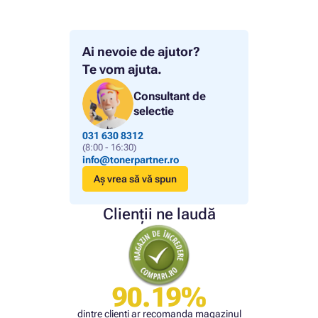
Ai nevoie de ajutor?
Te vom ajuta.
Consultant de
selectie
031 630 8312
(8:00 - 16:30)
info@tonerpartner.ro
Aș vrea să vă spun
Clienții ne laudă
90.19%
dintre clienți ar recomanda magazinul