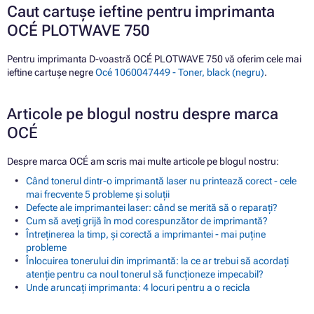
Caut cartușe ieftine pentru imprimanta
OCÉ PLOTWAVE 750
Pentru imprimanta D-voastră OCÉ PLOTWAVE 750 vă oferim cele mai
ieftine cartușe negre
Océ 1060047449 - Toner, black (negru)
.
Articole pe blogul nostru despre marca
OCÉ
Despre marca OCÉ am scris mai multe articole pe blogul nostru:
Când tonerul dintr-o imprimantă laser nu printează corect - cele
mai frecvente 5 probleme și soluții
Defecte ale imprimantei laser: când se merită să o reparați?
Cum să aveți grijă în mod corespunzător de imprimantă?
Întreținerea la timp, și corectă a imprimantei - mai puține
probleme
Înlocuirea tonerului din imprimantă: la ce ar trebui să acordați
atenție pentru ca noul tonerul să funcționeze impecabil?
Unde aruncați imprimanta: 4 locuri pentru a o recicla