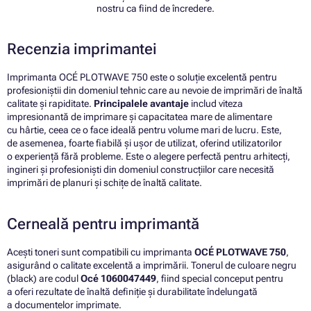
nostru ca fiind de încredere.
Recenzia imprimantei
Imprimanta OCÉ PLOTWAVE 750 este o soluție excelentă pentru
profesioniștii din domeniul tehnic care au nevoie de imprimări de înaltă
calitate și rapiditate.
Principalele avantaje
includ viteza
impresionantă de imprimare și capacitatea mare de alimentare
cu hârtie, ceea ce o face ideală pentru volume mari de lucru. Este,
de asemenea, foarte fiabilă și ușor de utilizat, oferind utilizatorilor
o experiență fără probleme. Este o alegere perfectă pentru arhitecți,
ingineri și profesioniști din domeniul construcțiilor care necesită
imprimări de planuri și schițe de înaltă calitate.
Cerneală pentru imprimantă
Acești toneri sunt compatibili cu imprimanta
OCÉ PLOTWAVE 750
,
asigurând o calitate excelentă a imprimării. Tonerul de culoare negru
(black) are codul
Océ 1060047449
, fiind special conceput pentru
a oferi rezultate de înaltă definiție și durabilitate îndelungată
a documentelor imprimate.