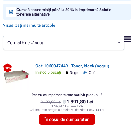
Cum să economisiți până la 80 % la imprimare? Soluție:
tonerele alternative
Vizualizați mai multe articole
Cel mai bine vândut
Océ 1060047449 - Toner, black (negru)
- 11%
In stoc 5 bucăți
Negru
Océ
Pentru ce imprimante este potrivit produsul?
1 891,80 Lei
2 130,00 Lei
1 563,47 Lei fără TVA
Cel mai mic preț în ultimele 30 de zile:
1 847,14 Lei
În coșul de cumpărături