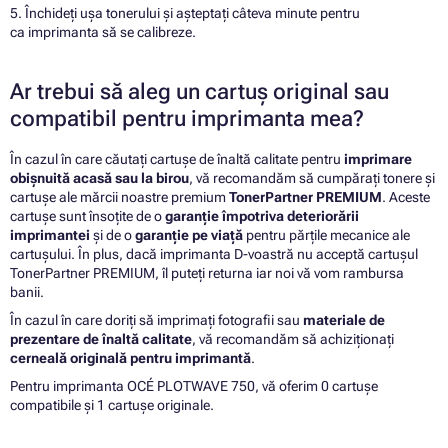
5. Închideți ușa tonerului și așteptați câteva minute pentru
ca imprimanta să se calibreze.
Ar trebui să aleg un cartuș original sau
compatibil pentru imprimanta mea?
În cazul în care căutați cartușe de înaltă calitate pentru
imprimare
obișnuită acasă sau la birou
, vă recomandăm să cumpărați tonere și
cartușe ale mărcii noastre premium
TonerPartner PREMIUM
. Aceste
cartușe sunt însoțite de o
garanție împotriva deteriorării
imprimantei
și de o
garanție pe viață
pentru părțile mecanice ale
cartușului. În plus, dacă imprimanta D-voastră nu acceptă cartușul
TonerPartner PREMIUM, îl puteți returna iar noi vă vom rambursa
banii.
În cazul în care doriți să imprimați fotografii sau
materiale de
prezentare de înaltă calitate
, vă recomandăm să achiziționați
cerneală originală pentru imprimantă
.
Pentru imprimanta OCÉ PLOTWAVE 750, vă oferim 0 cartușe
compatibile și 1 cartușe originale.