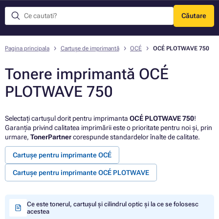
Căutare
Meniu
Pagina principala
Cartușe de imprimantă
OCÉ
OCÉ PLOTWAVE 750
Tonere imprimantă OCÉ
PLOTWAVE 750
Selectați cartușul dorit pentru imprimanta
OCÉ PLOTWAVE 750
!
Garanția privind calitatea imprimării este o prioritate pentru noi și, prin
urmare,
TonerPartner
corespunde standardelor înalte de calitate.
Cartușe pentru imprimante OCÉ
Cartușe pentru imprimante OCÉ PLOTWAVE
Ce este tonerul, cartușul și cilindrul optic și la ce se folosesc
acestea