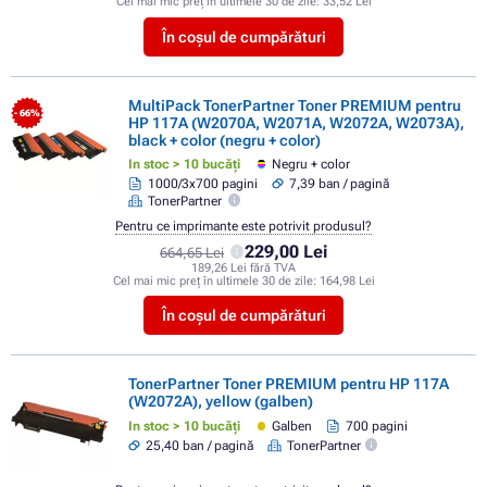
Cel mai mic preț în ultimele 30 de zile:
33,52 Lei
În coșul de cumpărături
MultiPack TonerPartner Toner PREMIUM pentru
- 66%
HP 117A (W2070A, W2071A, W2072A, W2073A),
black + color (negru + color)
In stoc > 10 bucăți
Negru + color
1000/3x700 pagini
7,39 ban / pagină
TonerPartner
Pentru ce imprimante este potrivit produsul?
229,00 Lei
664,65 Lei
189,26 Lei fără TVA
Cel mai mic preț în ultimele 30 de zile:
164,98 Lei
În coșul de cumpărături
TonerPartner Toner PREMIUM pentru HP 117A
(W2072A), yellow (galben)
In stoc > 10 bucăți
Galben
700 pagini
25,40 ban / pagină
TonerPartner