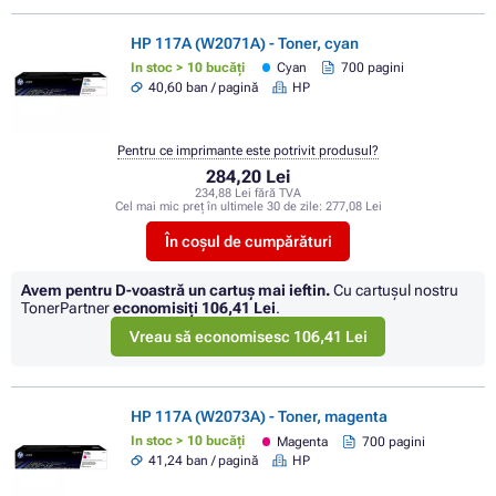
HP 117A (W2071A) - Toner, cyan
In stoc > 10 bucăți
Cyan
700 pagini
40,60 ban / pagină
HP
Pentru ce imprimante este potrivit produsul?
284,20 Lei
234,88 Lei fără TVA
Cel mai mic preț în ultimele 30 de zile:
277,08 Lei
În coșul de cumpărături
Avem pentru D-voastră un cartuș mai ieftin.
Cu cartuşul nostru
TonerPartner
economisiţi
106,41 Lei
.
Vreau să economisesc 106,41 Lei
HP 117A (W2073A) - Toner, magenta
In stoc > 10 bucăți
Magenta
700 pagini
41,24 ban / pagină
HP