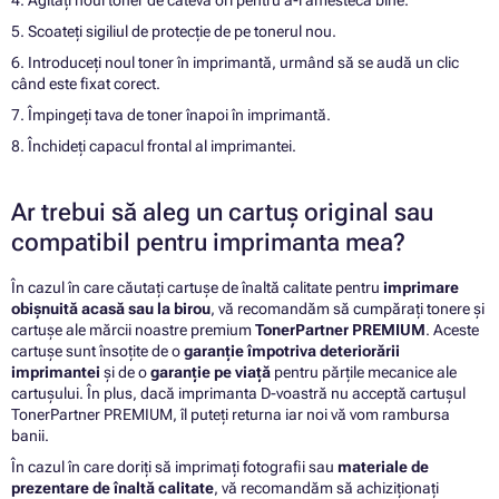
4. Agitați noul toner de câteva ori pentru a-l amesteca bine.
5. Scoateți sigiliul de protecție de pe tonerul nou.
6. Introduceți noul toner în imprimantă, urmând să se audă un clic
când este fixat corect.
7. Împingeți tava de toner înapoi în imprimantă.
8. Închideți capacul frontal al imprimantei.
Ar trebui să aleg un cartuș original sau
compatibil pentru imprimanta mea?
În cazul în care căutați cartușe de înaltă calitate pentru
imprimare
obișnuită acasă sau la birou
, vă recomandăm să cumpărați tonere și
cartușe ale mărcii noastre premium
TonerPartner PREMIUM
. Aceste
cartușe sunt însoțite de o
garanție împotriva deteriorării
imprimantei
și de o
garanție pe viață
pentru părțile mecanice ale
cartușului. În plus, dacă imprimanta D-voastră nu acceptă cartușul
TonerPartner PREMIUM, îl puteți returna iar noi vă vom rambursa
banii.
În cazul în care doriți să imprimați fotografii sau
materiale de
prezentare de înaltă calitate
, vă recomandăm să achiziționați