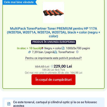
Cele mai bine vândute
MultiPack TonerPartner Toner PREMIUM pentru HP 117A
(W2070A, W2071A, W2072A, W2073A), black + color (negru +
color)
PRODUS ÎN UNIUNEA EUROPEANA
In stoc > 10 bucăți
Negru + color
1000/3x700 pagini
7,39 ban / pagină
TonerPartner
Pentru ce imprimante este potrivit produsul?
229,00 Lei
664,65 Lei
189,26 Lei fără TVA
Cel mai mic preț în ultimele 30 de zile:
164,98 Lei
În coșul de cumpărături
Ce este tonerul, cartușul și cilindrul optic și la ce se folosesc
acestea