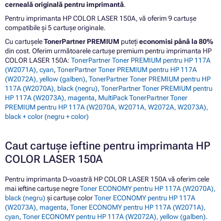
cerneală originală pentru imprimantă
.
Pentru imprimanta HP COLOR LASER 150A, vă oferim 9 cartușe
compatibile și 5 cartușe originale.
Cu cartușele
TonerPartner PREMIUM
puteți
economisi până la 80%
din cost. Oferim următoarele cartușe premium pentru imprimanta HP
COLOR LASER 150A:
TonerPartner Toner PREMIUM pentru HP 117A
(W2071A), cyan
,
TonerPartner Toner PREMIUM pentru HP 117A
(W2072A), yellow (galben)
,
TonerPartner Toner PREMIUM pentru HP
117A (W2070A), black (negru)
,
TonerPartner Toner PREMIUM pentru
HP 117A (W2073A), magenta
,
MultiPack TonerPartner Toner
PREMIUM pentru HP 117A (W2070A, W2071A, W2072A, W2073A),
black + color (negru + color)
Caut cartușe ieftine pentru imprimanta HP
COLOR LASER 150A
Pentru imprimanta D-voastră HP COLOR LASER 150A vă oferim cele
mai ieftine cartușe negre
Toner ECONOMY pentru HP 117A (W2070A),
black (negru)
și cartușe color
Toner ECONOMY pentru HP 117A
(W2073A), magenta
,
Toner ECONOMY pentru HP 117A (W2071A),
cyan
,
Toner ECONOMY pentru HP 117A (W2072A), yellow (galben)
.