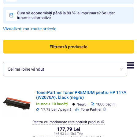
Cum să economisiți până la 80 % la imprimare? Soluție:
tonerele alternative
Vizualizați mai multe articole
Filtrează produsele
Cel mai bine vândut
TonerPartner Toner PREMIUM pentru HP 117A
(W2070A), black (negru)
In stoc > 10 bucăți
Negru
1000 pagini
17,78 ban / pagină
TonerPartner
Pentru ce imprimante este potrivit produsul?
177,79 Lei
146,93 Lei fără TVA