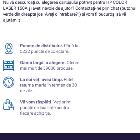
Nu vă descurcați cu alegerea cartușului potrivit pentru HP COLOR
LASER 150A și aveți nevoie de ajutor? Contactați-ne prin chat (butonul
verde din dreapta jos "Aveți o întrebare?") și vom fi bucuroși să vă
ajutăm :)
Puncte de distribuire.
Până la
5232 puncte de colectare.
Gamă largă la alegere.
Oferim
mai mult de 39000 produse.
La noi veți avea timp.
Puteți
returna marfa în termen de 30
de zile.
Vă vom răsplăti.
Veți primi
puncte de loialitate pentru
fiecare achiziție.