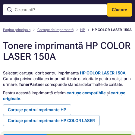
Căutare
Meniu
Pagina principala
Cartușe de imprimantă
HP
HP COLOR LASER 150A
Tonere imprimantă HP COLOR
LASER 150A
Selectați cartușul dorit pentru imprimanta
HP COLOR LASER 150A
!
Garanția privind calitatea imprimării este o prioritate pentru noi și, prin
urmare,
TonerPartner
corespunde standardelor înalte de calitate.
Pentru această imprimantă oferim
cartușe compatibile
și
cartușe
originale
.
Cartușe pentru imprimante HP
Cartușe pentru imprimante HP COLOR LASER