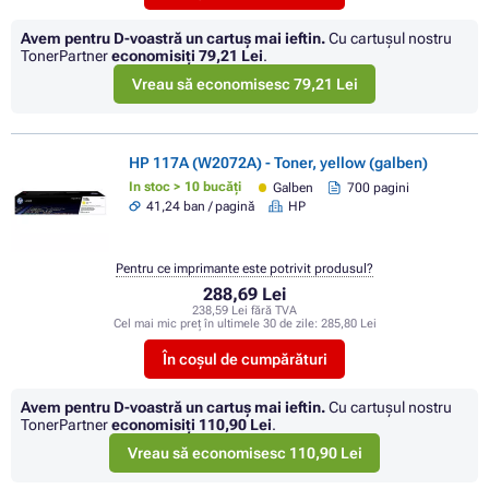
Avem pentru D-voastră un cartuș mai ieftin.
Cu cartuşul nostru
TonerPartner
economisiţi
79,21 Lei
.
Vreau să economisesc 79,21 Lei
HP 117A (W2072A) - Toner, yellow (galben)
In stoc > 10 bucăți
Galben
700 pagini
41,24 ban / pagină
HP
Pentru ce imprimante este potrivit produsul?
288,69 Lei
238,59 Lei fără TVA
Cel mai mic preț în ultimele 30 de zile:
285,80 Lei
În coșul de cumpărături
Avem pentru D-voastră un cartuș mai ieftin.
Cu cartuşul nostru
TonerPartner
economisiţi
110,90 Lei
.
Vreau să economisesc 110,90 Lei