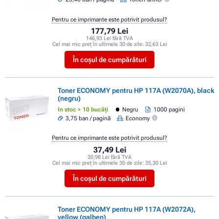
Pentru ce imprimante este potrivit produsul?
177,79 Lei
146,93 Lei fără TVA
Cel mai mic preț în ultimele 30 de zile:
32,63 Lei
În coșul de cumpărături
Toner ECONOMY pentru HP 117A (W2070A), black
(negru)
In stoc > 10 bucăți
Negru
1000 pagini
3,75 ban / pagină
Economy
Pentru ce imprimante este potrivit produsul?
37,49 Lei
30,98 Lei fără TVA
Cel mai mic preț în ultimele 30 de zile:
35,30 Lei
În coșul de cumpărături
Toner ECONOMY pentru HP 117A (W2072A),
yellow (galben)