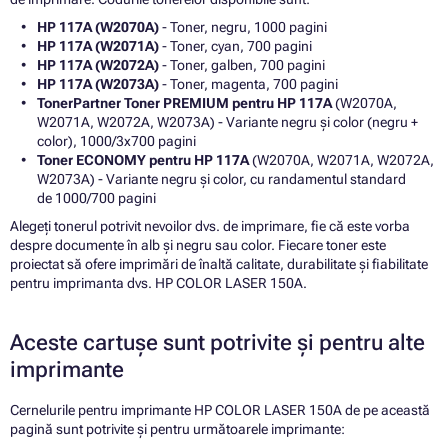
HP 117A (W2070A)
- Toner, negru, 1000 pagini
HP 117A (W2071A)
- Toner, cyan, 700 pagini
HP 117A (W2072A)
- Toner, galben, 700 pagini
HP 117A (W2073A)
- Toner, magenta, 700 pagini
TonerPartner Toner PREMIUM pentru HP 117A
(W2070A,
W2071A, W2072A, W2073A) - Variante negru și color (negru +
color), 1000/3x700 pagini
Toner ECONOMY pentru HP 117A
(W2070A, W2071A, W2072A,
W2073A) - Variante negru și color, cu randamentul standard
de 1000/700 pagini
Alegeți tonerul potrivit nevoilor dvs. de imprimare, fie că este vorba
despre documente în alb și negru sau color. Fiecare toner este
proiectat să ofere imprimări de înaltă calitate, durabilitate și fiabilitate
pentru imprimanta dvs. HP COLOR LASER 150A.
Aceste cartușe sunt potrivite și pentru alte
imprimante
Cernelurile pentru imprimante HP COLOR LASER 150A de pe această
pagină sunt potrivite și pentru următoarele imprimante: