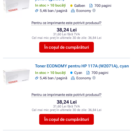
In stoc > 10 bucăți
Galben
700 pagini
5,46 ban / pagină
Economy
Pentru ce imprimante este potrivit produsul?
38,24 Lei
31,60 Lei fără TVA
Cel mai mic preț în ultimele 30 de zile:
36,84 Lei
În coșul de cumpărături
Toner ECONOMY pentru HP 117A (W2071A), cyan
In stoc > 10 bucăți
Cyan
700 pagini
5,46 ban / pagină
Economy
Pentru ce imprimante este potrivit produsul?
38,24 Lei
31,60 Lei fără TVA
Cel mai mic preț în ultimele 30 de zile:
36,84 Lei
În coșul de cumpărături