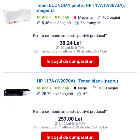
Toner ECONOMY pentru HP 117A (W2073A),
magenta
In stoc > 10 bucăți
Magenta
700 pagini
5,46 ban / pagină
Economy
Pentru ce imprimante este potrivit produsul?
38,24 Lei
31,60 Lei fără TVA
Cel mai mic preț în ultimele 30 de zile:
36,84 Lei
În coșul de cumpărături
HP 117A (W2070A) - Toner, black (negru)
In stoc > 10 bucăți
Negru
1000 pagini
25,70 ban / pagină
HP
Pentru ce imprimante este potrivit produsul?
257,00 Lei
212,40 Lei fără TVA
Cel mai mic preț în ultimele 30 de zile:
251,23 Lei
În coșul de cumpărături