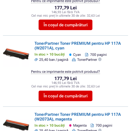
Pentru ce imprimante este potrivit produsul?
177,79 Lei
146,93 Lei fără TVA
Cel mai mic preț în ultimele 30 de zile:
32,63 Lei
În coșul de cumpărături
TonerPartner Toner PREMIUM pentru HP 117A
(W2071A), cyan
In stoc > 10 bucăți
Cyan
700 pagini
25,40 ban / pagină
TonerPartner
Pentru ce imprimante este potrivit produsul?
177,79 Lei
146,93 Lei fără TVA
Cel mai mic preț în ultimele 30 de zile:
32,63 Lei
În coșul de cumpărături
TonerPartner Toner PREMIUM pentru HP 117A
(W2073A), magenta
In stoc > 10 bucăți
Magenta
700 pagini
25,40 ban / pagină
TonerPartner