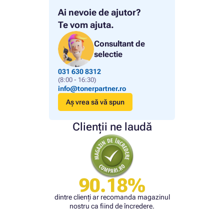
Ai nevoie de ajutor?
Te vom ajuta.
Consultant de
selectie
031 630 8312
(8:00 - 16:30)
info@tonerpartner.ro
Aș vrea să vă spun
Clienții ne laudă
90.18%
dintre clienți ar recomanda magazinul
nostru ca fiind de încredere.