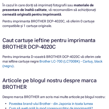
În cazul în care doriți să imprimați fotografii sau
materiale de
prezentare de înaltă calitate
, vă recomandăm să achiziționați
cerneală originală pentru imprimantă
.
Pentru imprimanta BROTHER DCP-4020C, vă oferim 0 cartușe
compatibile și 1 cartușe originale.
Caut cartușe ieftine pentru imprimanta
BROTHER DCP-4020C
Pentru imprimanta D-voastră BROTHER DCP-4020C vă oferim cele
mai ieftine cartușe negre
Brother LC-700 (LC700BK) - Cartuș, black
(negru)
.
Articole pe blogul nostru despre marca
BROTHER
Despre marca BROTHER am scris mai multe articole pe blogul nostru:
Povestea brand-ului Brother - din Japonia in toata lumea
Cum să aveți grijă în mod corespunzător de imprimantă?