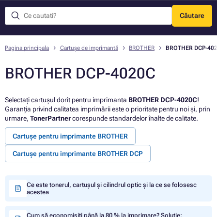
Căutare
Meniu
Pagina principala
Cartușe de imprimantă
BROTHER
BROTHER DCP-40
BROTHER DCP-4020C
Selectați cartușul dorit pentru imprimanta
BROTHER DCP-4020C
!
Garanția privind calitatea imprimării este o prioritate pentru noi și, prin
urmare,
TonerPartner
corespunde standardelor înalte de calitate.
Cartușe pentru imprimante BROTHER
Cartușe pentru imprimante BROTHER DCP
Ce este tonerul, cartușul și cilindrul optic și la ce se folosesc
acestea
Cum să economisiți până la 80 % la imprimare? Soluție: