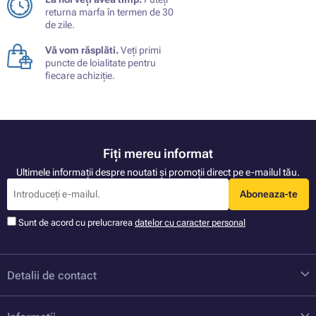
returna marfa în termen de 30
de zile.
Vă vom răsplăti.
Veți primi
puncte de loialitate pentru
fiecare achiziție.
Fiți mereu informat
Ultimele informații despre noutati și promoții direct pe e-mailul tău.
Aboneaza-te
Sunt de acord cu prelucrarea
datelor cu caracter personal
Detalii de contact