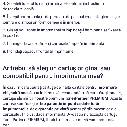
4. Scoateți tonerul folosit și aruncați-l conform instrucțiunilor
de reciclare locală.
5. Îndepărtați ambalajul de protecție de pe noul toner și agitați-l ușor
pentru a distribui uniform cerneala în interior.
6. Glisați noul toner în imprimantă și împingeți-l ferm până se fixează
în poziție.
7. Împingeți tava de hârtie și cartușele înapoi în imprimantă.
8. Închideți capacul frontal al imprimantei.
Ar trebui să aleg un cartuș original sau
compatibil pentru imprimanta mea?
În cazul în care căutați cartușe de înaltă calitate pentru
imprimare
obișnuită acasă sau la birou
, vă recomandăm să cumpărați tonere și
cartușe ale mărcii noastre premium
TonerPartner PREMIUM
. Aceste
cartușe sunt însoțite de o
garanție împotriva deteriorării
imprimantei
și de o
garanție pe viață
pentru părțile mecanice ale
cartușului. În plus, dacă imprimanta D-voastră nu acceptă cartușul
TonerPartner PREMIUM, îl puteți returna iar noi vă vom rambursa
banii.