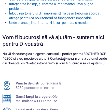
Întreținerea la timp, și corectă a imprimantei - mai puține
probleme
Înlocuirea tonerului din imprimantă: la ce ar trebui să acordați
atenție pentru ca noul tonerul să funcționeze impecabil?
Unde aruncați imprimanta: 4 locuri pentru a o recicla
Vom fi bucuroși să vă ajutăm - suntem aici
pentru D-voastră
Nu vă descurcați cu alegerea cartușului potrivit pentru BROTHER DCP-
4020C și aveți nevoie de ajutor? Contactați-ne prin chat (butonul verde
din dreapta jos "Aveți o întrebare?") și vom fi bucuroși să vă ajutăm :)
Puncte de distribuire.
Până la
5232 puncte de colectare.
Gamă largă la alegere.
Oferim
mai mult de 40000 produse.
La noi veți avea timp.
Puteți