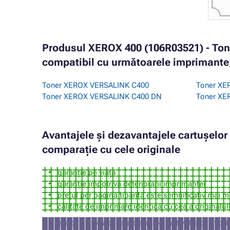
Produsul XEROX 400 (106R03521) - Ton
compatibil cu următoarele imprimante,
Toner XEROX VERSALINK C400
Toner XE
Toner XEROX VERSALINK C400 DN
Toner XE
Avantajele și dezavantajele cartușelo
comparație cu cele originale
garanție pe viață
garanție împotriva deteriorării imprimantei
prețul per pagină tipărită este semnificativ mai m
calitate de imprimare identică cu cea a originalul
există o probabilitate de aproximativ 3% ca impri