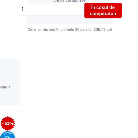
176,91 Lei
fără TVA
În coșul de
cumpărături
Cel mai mic preț în ultimele 30 de zile:
205,49 Lei
orare a
- 53%
- 53%