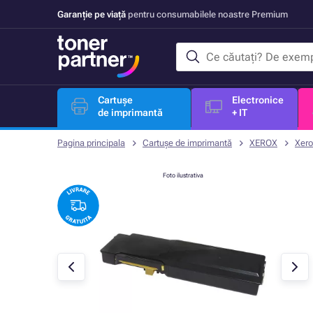
Garanție pe viață
pentru consumabilele noastre Premium
Cartușe
Electronice
de imprimantă
+ IT
Pagina principala
Cartușe de imprimantă
XEROX
Xero
Foto ilustrativa