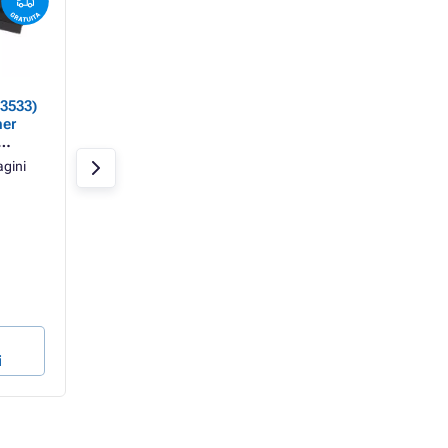
3533)
XEROX 400 (106R03535)
XEROX 400 (106R0
ner
- Toner TonerPartner
- Toner TonerPartn
PREMIUM, magenta
PREMIUM, cyan
gini
Magenta
8000 pagini
Cyan
8000 pagi
TonerPartner
TonerPartner
In stoc > 10 bucăți
In stoc > 10 bucăți
258,44 Lei
258,44 Lei
121,39 Lei
121,39 Lei
100,32 Lei fără TVA
100,32 Lei fără TVA
1,52 ban / pagină
1,52 ban / pagină
În coșul de
În coșul de
i
cumpărături
cumpărături