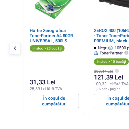
03522)
Hârtie Xerografica
XEROX 400 (106R
, cyan
TonerPartner A4 80GR
- Toner TonerPart
UNIVERSAL, 500LS
PREMIUM, black 
ini
Negru
10500 p
In stoc > 20 bucăți
TonerPartner
In stoc > 10 bucăți
258,44 Lei
121,39 Lei
31,33 Lei
A
100,32 Lei fără TVA
25,89 Lei fără TVA
1,16 ban / pagină
e
În coșul de
În coșul d
ri
cumpărături
cumpărătur