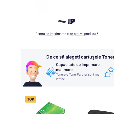
Pentru ce imprimante este potrivit produsul?
De ce să alegeți cartușele Ton
Capacitate de imprimare
mai mare
Tonerele TonerPartner sunt mai
ieftine
TOP