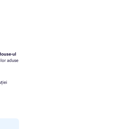
ouse-ul
ilor aduse
ției