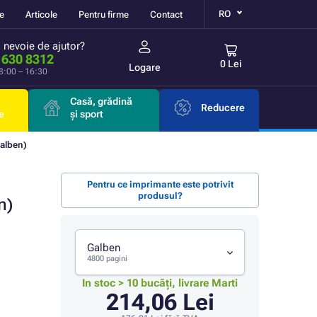
RO
re
Articole
Pentru firme
Contact
i nevoie de ajutor?
 630 8312
0 Lei
Logare
 8:00 – 16:30
Casă, grădină
Reducere
e
și sport
alben)
Pentru ce imprimante este potrivit
produsul?
n)
Galben
4800 pagini
In stoc > 10 bucăți, livrare Marti
214,06 Lei