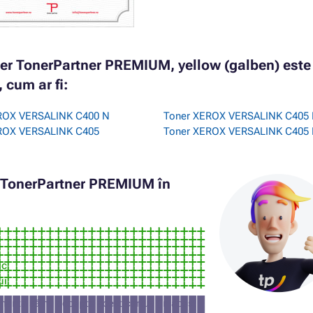
er TonerPartner PREMIUM, yellow (galben) este
 cum ar fi:
ROX VERSALINK C400 N
Toner XEROX VERSALINK C405
ROX VERSALINK C405
Toner XEROX VERSALINK C405
r TonerPartner PREMIUM în
ic
ui
manta să nu accepte acest cartuș (în acest