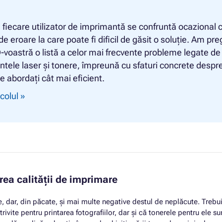
fiecare utilizator de imprimantă se confruntă ocazional 
e eroare la care poate fi dificil de găsit o soluție. Am pre
-voastră o listă a celor mai frecvente probleme legate de
tele laser și tonere, împreună cu sfaturi concrete despr
e abordați cât mai eficient.
icolul »
ea calității de imprimare
, dar, din păcate, și mai multe negative destul de neplăcute. Trebu
ivite pentru printarea fotografiilor, dar și că tonerele pentru ele su