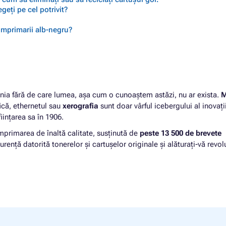
geți pe cel potrivit?
 imprimarii alb-negru?
ia fără de care lumea, așa cum o cunoaștem astăzi, nu ar exista.
M
fică, ethernetul sau
xerografia
sunt doar vârful icebergului al inovați
iințarea sa în 1906.
mprimarea de înaltă calitate, susținută de
peste 13 500 de brevete
urență datorită tonerelor și cartușelor originale și alăturați-vă revolu