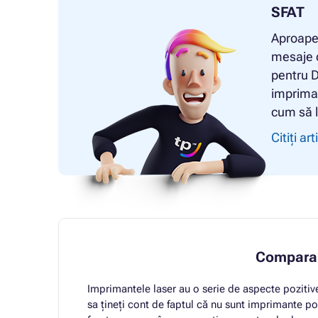
SFAT
Aproape 
mesaje d
pentru D
impriman
cum să l
Citiți art
Comparar
Imprimantele laser au o serie de aspecte pozitive
sa țineți cont de faptul că nu sunt imprimante potr