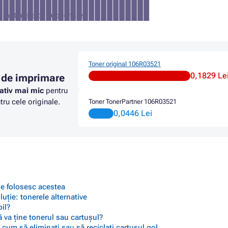
a materialelor publicitare
Toner original 106R03521
0,1829 Le
 de imprimare
ativ mai mic
pentru
ru cele originale.
Toner TonerPartner 106R03521
0,0446 Lei
 se folosesc acestea
ție: tonerele alternative
il?
 va ține tonerul sau cartușul?
cum să eliminați sau să reciclați cartușul gol.