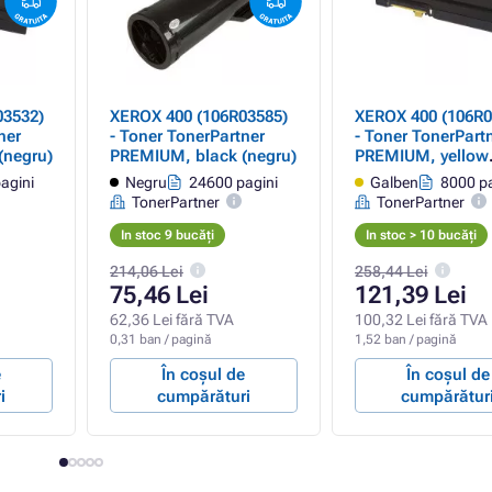
03532)
XEROX 400 (106R03585)
XEROX 400 (106R0
ner
- Toner TonerPartner
- Toner TonerPart
(negru)
PREMIUM, black (negru)
PREMIUM, yellow
(galben)
agini
Negru
24600 pagini
Galben
8000 pa
TonerPartner
TonerPartner
In stoc 9 bucăți
In stoc > 10 bucăți
214,06 Lei
258,44 Lei
75,46 Lei
121,39 Lei
62,36 Lei fără TVA
100,32 Lei fără TVA
0,31 ban / pagină
1,52 ban / pagină
e
În coșul de
În coșul de
i
cumpărături
cumpărătur