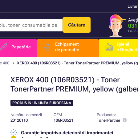
Livra
Aveț
Căutare
031
Lu-Vi
Echipament
Igienă
Papetărie
de protecție
+ Drogheri
x 400
XEROX 400 (106R03521) - Toner TonerPartner PREMIUM, yellow (g
XEROX 400 (106R03521) - Toner
TonerPartner PREMIUM, yellow (galbe
PRODUS ÎN UNIUNEA EUROPEANA
Numărul comenzii
OEM
Producator
20120110
106R03521
TonerPartner
Garanție împotriva deteriorării imprimantei