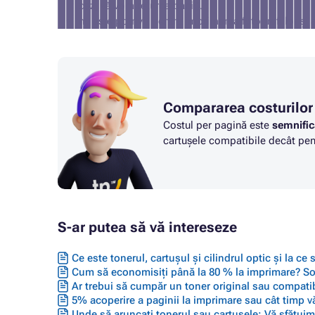
caz, vă vom returna banii).
nu este potrivit pentru imprimarea fotografiilor și 
Compararea costurilor
Costul per pagină este
semnific
cartușele compatibile decât pent
S-ar putea să vă intereseze
Ce este tonerul, cartușul și cilindrul optic și la ce
Cum să economisiți până la 80 % la imprimare? Solu
Ar trebui să cumpăr un toner original sau compatib
5% acoperire a paginii la imprimare sau cât timp vă
Unde să aruncați tonerul sau cartușele: Vă sfătuim 