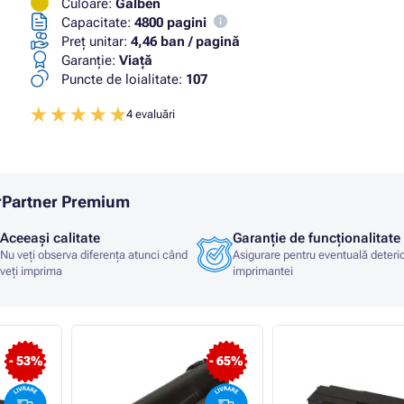
Culoare:
Galben
Capacitate:
4800 pagini
Preț unitar:
4,46 ban / pagină
Garanţie:
Viaţă
Puncte de loialitate:
107
4 evaluări
erPartner Premium
Aceeași calitate
Garanție de funcționalitate
Nu veți observa diferența atunci când
Asigurare pentru eventuală deteri
veți imprima
imprimantei
- 53%
- 65%