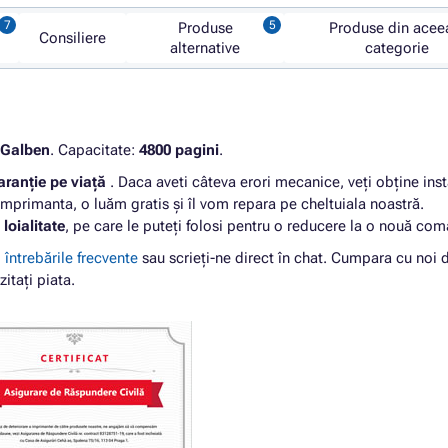
Produse
Produse din acee
Consiliere
alternative
categorie
Galben
. Capacitate:
4800 pagini
.
aranție pe viață
. Daca aveti câteva erori mecanice, veți obține ins
imprimanta, o luăm gratis și îl vom repara pe cheltuiala noastră.
loialitate
, pe care le puteți folosi pentru o reducere la o nouă co
i
întrebările frecvente
sau scrieți-ne direct în chat. Cumpara cu noi 
zitați piata.