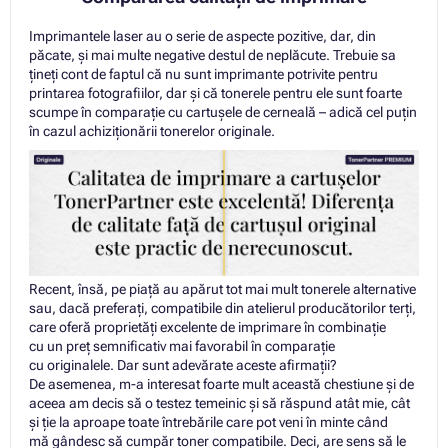
Imprimantele laser au o serie de aspecte pozitive, dar, din
păcate, și mai multe negative destul de neplăcute. Trebuie sa
țineți cont de faptul că nu sunt imprimante potrivite pentru
printarea fotografiilor, dar și că tonerele pentru ele sunt foarte
scumpe în comparație cu cartușele de cerneală – adică cel puțin
în cazul achiziționării tonerelor originale.
Recent, însă, pe piață au apărut tot mai mult tonerele alternative
sau, dacă preferați, compatibile din atelierul producătorilor terți,
care oferă proprietăți excelente de imprimare în combinație
cu un preț semnificativ mai favorabil în comparație
cu originalele. Dar sunt adevărate aceste afirmații?
De asemenea, m-a interesat foarte mult această chestiune și de
aceea am decis să o testez temeinic și să răspund atât mie, cât
și ție la aproape toate întrebările care pot veni în minte când
mă gândesc să cumpăr toner compatibile. Deci, are sens să le