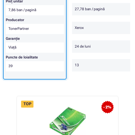
Preț unitar
27,78 ban / pagină
7,86 ban / pagină
Producator
Xerox
TonerPartner
Garanţie
24 de luni
Viaţă
Puncte de loialitate
13
39
TOP
- 2%