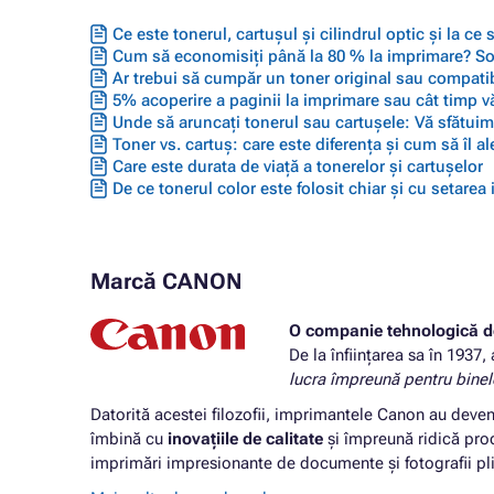
Ce este tonerul, cartușul și cilindrul optic și la ce
Cum să economisiți până la 80 % la imprimare? Solu
Ar trebui să cumpăr un toner original sau compatib
5% acoperire a paginii la imprimare sau cât timp vă
Unde să aruncați tonerul sau cartușele: Vă sfătuim 
Toner vs. cartuș: care este diferența și cum să îl ale
Care este durata de viață a tonerelor și cartușelor
De ce tonerul color este folosit chiar și cu setarea
Marcă CANON
O companie tehnologică d
De la înființarea sa în 1937,
lucra împreună pentru bine
Datorită acestei filozofii, imprimantele Canon au deven
îmbină cu
inovațiile de calitate
și împreună ridică produ
imprimări impresionante de documente și fotografii plin