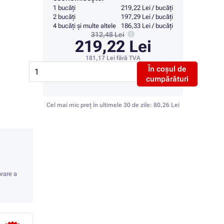
1 bucăți
219,22 Lei / bucăți
2 bucăți
197,29 Lei / bucăți
4 bucăți și multe altele
186,33 Lei / bucăți
312,48 Lei
219,22 Lei
181,17 Lei
fără TVA
În coșul de
cumpărături
Cel mai mic preț în ultimele 30 de zile:
80,26 Lei
orare a