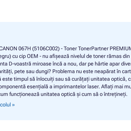
 CANON 067H (5106C002) - Toner TonerPartner PREMIU
egru) cu cip OEM - nu afișează nivelul de toner rămas din
ta D-voastră miroase încă a nou, dar pe hârtie apar dive
rități, pete sau dungi? Problema nu este neapărat în car
 este timpul să înlocuiți sau să curățați unitatea optică, 
omponentă esențială a imprimantelor laser. Aflați mai mu
um funcționează unitatea optică și cum să o întrețineți.
icolul »