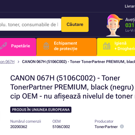
Livra
Aveț
Căutare
031
Lu-Vi
Echipament
Igienă
Papetărie
de protecție
+ Drogheri
on 067H
CANON 067H (5106C002) - Toner TonerPartner PREMIUM, blac
CANON 067H (5106C002) - Toner
TonerPartner PREMIUM, black (negru)
cip OEM - nu afișează nivelul de toner
PRODUS ÎN UNIUNEA EUROPEANA
Numărul comenzii
OEM
Producator
20200362
5106C002
TonerPartner