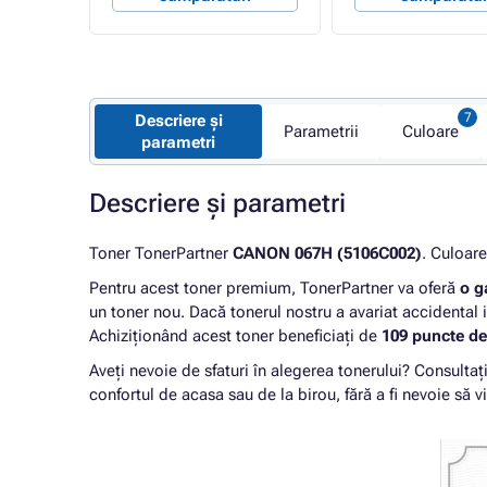
Descriere și
Parametrii
Culoare
parametri
Descriere și parametri
Toner TonerPartner
CANON 067H (5106C002)
. Culoar
Pentru acest toner premium, TonerPartner va oferă
o g
un toner nou. Dacă tonerul nostru a avariat accidental 
Achiziționând acest toner beneficiați de
109 puncte de 
Aveți nevoie de sfaturi în alegerea tonerului? Consultaț
confortul de acasa sau de la birou, fără a fi nevoie să vi