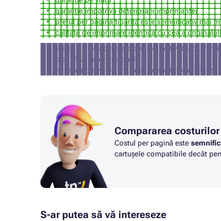
garanție pe viață
garanție împotriva deteriorării imprimantei
prețul per pagină tipărită este semnificativ mai m
calitate de imprimare identică cu cea a originalul
există o probabilitate de aproximativ 3% ca impri
caz, vă vom returna banii).
nu este potrivit pentru imprimarea fotografiilor și 
Compararea costurilor
Costul per pagină este
semnific
cartușele compatibile decât pent
S-ar putea să vă intereseze