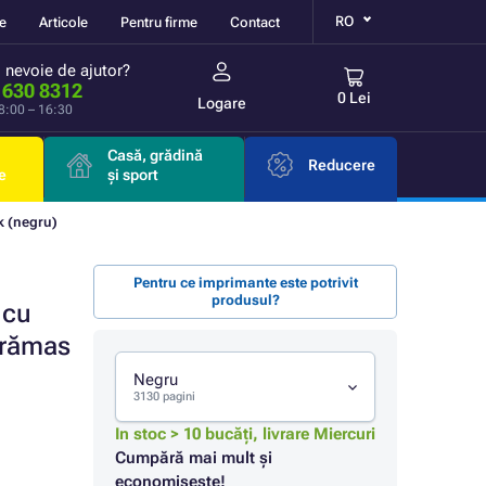
RO
re
Articole
Pentru firme
Contact
i nevoie de ajutor?
 630 8312
0 Lei
Logare
 8:00 – 16:30
Casă, grădină
Reducere
e
și sport
k (negru)
Pentru ce imprimante este potrivit
produsul?
 cu
 rămas
Negru
3130 pagini
In stoc > 10 bucăți, livrare Miercuri
Cumpără mai mult și
economisește!