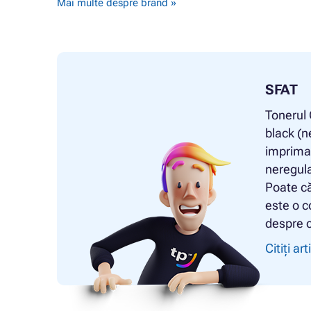
Mai multe despre brand »
SFAT
Tonerul
black (n
impriman
neregula
Poate că
este o c
despre c
Citiți art