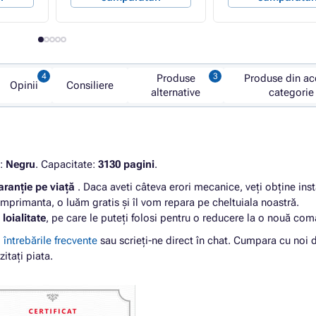
Produse
Produse din ac
Opinii
Consiliere
alternative
categorie
e:
Negru
. Capacitate:
3130 pagini
.
aranție pe viață
. Daca aveti câteva erori mecanice, veți obține ins
imprimanta, o luăm gratis și îl vom repara pe cheltuiala noastră.
loialitate
, pe care le puteți folosi pentru o reducere la o nouă co
i
întrebările frecvente
sau scrieți-ne direct în chat. Cumpara cu noi 
zitați piata.