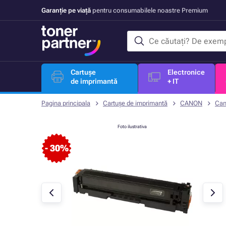
Garanție pe viață
pentru consumabilele noastre Premium
Cartușe
Electronice
de imprimantă
+ IT
Pagina principala
Cartușe de imprimantă
CANON
Can
Foto ilustrativa
- 30%