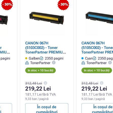
- 30%
- 30%
CANON 067H
CANON 067H
r
(5103C002) - Toner
(5105C002) - Tone
EMIUM,
TonerPartner PREMIUM,
TonerPartner PR
OEM -
yellow (galben) cu cip
cyan cu cip OEM 
pagini
Galben
2350 pagini
Cyan
2350 pagi
ul de
OEM - nu afișează
afișează nivelul d
TonerPartner
TonerPartner
nivelul de toner rămas
rămas
In stoc > 10 bucăți
In stoc > 10 bucăți
312,48 Lei
312,48 Lei
219,22 Lei
219,22 Lei
181,17 Lei fără TVA
181,17 Lei fără TVA
9,33 ban / pagină
9,33 ban / pagină
e
În coșul de
În coșul de
i
cumpărături
cumpărătur