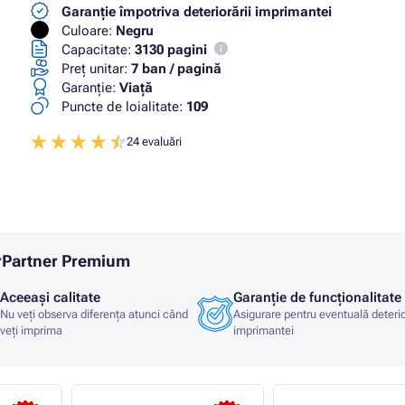
Garanție împotriva deteriorării imprimantei
Culoare:
Negru
Capacitate:
3130 pagini
Preț unitar:
7 ban / pagină
Garanţie:
Viaţă
Puncte de loialitate:
109
24 evaluări
erPartner Premium
Aceeași calitate
Garanție de funcționalitate
Nu veți observa diferența atunci când
Asigurare pentru eventuală deteri
veți imprima
imprimantei