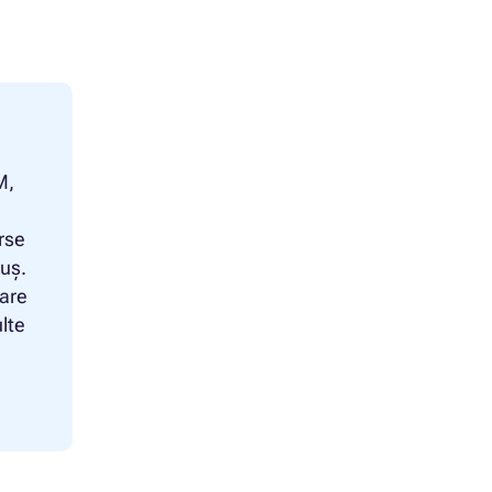
M,
rse
tuș.
care
lte