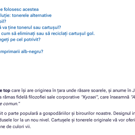
 se folosesc acestea
ție: tonerele alternative
il?
 va ține tonerul sau cartușul?
cum să eliminați sau să reciclați cartușul gol.
geți pe cel potrivit?
 imprimarii alb-negru?
e top
care își are originea în țara unde răsare soarele, și anume în 
 a rămas fidelă filozofiei sale corporative
"Kyosei"
, care înseamnă
"A
le comun."
it o parte populară a gospodăriilor și birourilor noastre. Designul 
sele lor la un nou nivel. Cartușele și tonerele originale vă vor oferi
e de culori vii.