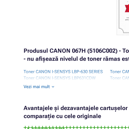
Produsul CANON 067H (5106C002) - To
- nu afișează nivelul de toner rămas e
Toner CANON I-SENSYS LBP-630 SERIES
Toner C
Toner CANON I-SENSYS LBP631CDW
Toner CA
Toner CANON I-SENSYS LBP631CW
Toner C
Vezi mai mult
Avantajele și dezavantajele cartușelo
comparație cu cele originale