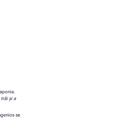
Japonia.
 trăi și a
ingenios se