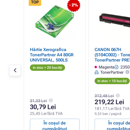
TOP
- 3%
- 2%
002) -
Hârtie Xerografica
CANON 067H
TonerPartner A4 80GR
(5104C002) - Tone
UNIVERSAL, 500LS
TonerPartner PR
magenta cu cip 
ini
Magenta
2350 
In stoc > 20 bucăți
nu afișează nivel
TonerPartner
toner rămas
In stoc > 10 bucăți
312,48 Lei
31,33 Lei
219,22 Lei
30,79 Lei
A
181,17 Lei fără TVA
25,45 Lei fără TVA
9,33 ban / pagină
e
În coșul de
În coșul d
ri
cumpărături
cumpărătur