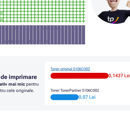
ic
ui
manta să nu accepte acest cartuș (în acest
a materialelor publicitare
Toner original 5106C002
0,1437 Le
 de imprimare
ativ mai mic
pentru
ru cele originale.
Toner TonerPartner 5106C002
0,07 Lei