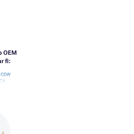
ip OEM
 fi:
5 CDW
5CX
7 CDW