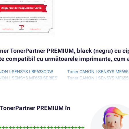
ner TonerPartner PREMIUM, black (negru) cu c
ste compatibil cu următoarele imprimante, cum ar
ANON I-SENSYS LBP633CDW
Toner CANON I-SENSYS MF65
NON I-SENSYS MF650 SERIES
Toner CANON I-SENSYS MF65
ANON I-SENSYS MF651CW
Toner CANON I-SENSYS MF65
r TonerPartner PREMIUM în