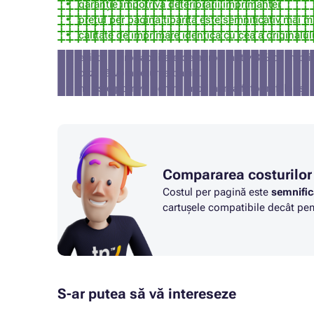
garanție împotriva deteriorării imprimantei
prețul per pagină tipărită este semnificativ mai m
calitate de imprimare identică cu cea a originalul
există o probabilitate de aproximativ 3% ca impri
caz, vă vom returna banii).
nu este potrivit pentru imprimarea fotografiilor și 
Compararea costurilor
Costul per pagină este
semnific
cartușele compatibile decât pent
S-ar putea să vă intereseze