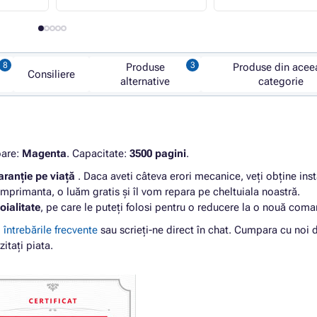
Produse
Produse din acee
Consiliere
alternative
categorie
oare:
Magenta
. Capacitate:
3500 pagini
.
aranție pe viață
. Daca aveti câteva erori mecanice, veți obține ins
imprimanta, o luăm gratis și îl vom repara pe cheltuiala noastră.
oialitate
, pe care le puteți folosi pentru o reducere la o nouă com
i
întrebările frecvente
sau scrieți-ne direct în chat. Cumpara cu noi 
zitați piata.