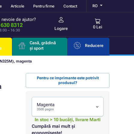
RO
re
Articole
Pentru firme
Contact
i nevoie de ajutor?
 630 8312
0 Lei
Logare
 8:00 – 16:30
Casă, grădină
Reducere
e
și sport
TN325M), magenta
Pentru ce imprimante este potrivit
produsul?
a
Magenta
3500 pagini
In stoc > 10 bucăți, livrare Marti
Cumpără mai mult și
economisește!