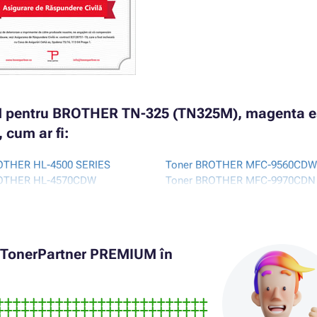
M pentru BROTHER TN-325 (TN325M), magenta e
 cum ar fi:
OTHER HL-4500 SERIES
Toner BROTHER MFC-9560CDW
ROTHER HL-4570CDW
Toner BROTHER MFC-9970CDN
ROTHER HL-4570CDWT
Toner BROTHER MFC-9970CDW
ROTHER MFC-9460CDN
ROTHER MFC-9465CDN
r TonerPartner PREMIUM în