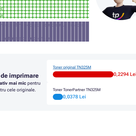
ic
ui
manta să nu accepte acest cartuș (în acest
a materialelor publicitare
Toner original TN325M
0,2294 Le
 de imprimare
ativ mai mic
pentru
ru cele originale.
Toner TonerPartner TN325M
0,0378 Lei