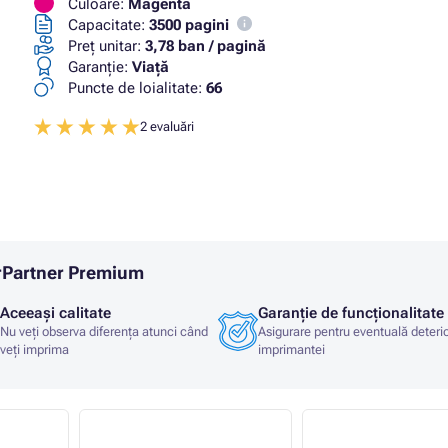
Culoare:
Magenta
Capacitate:
3500 pagini
Preț unitar:
3,78 ban / pagină
Garanţie:
Viaţă
Puncte de loialitate:
66
2 evaluări
erPartner Premium
Aceeași calitate
Garanție de funcționalitate
Nu veți observa diferența atunci când
Asigurare pentru eventuală deteri
veți imprima
imprimantei