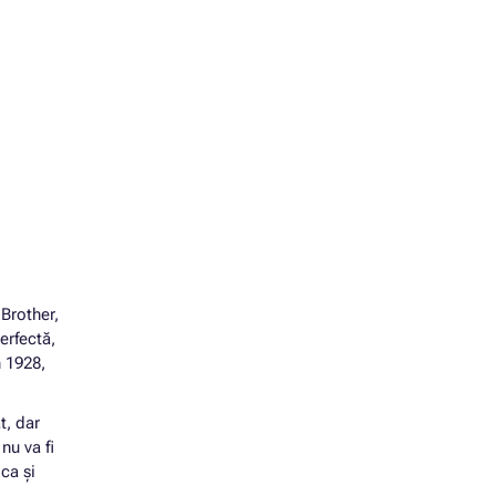
 Brother,
erfectă,
n 1928,
t, dar
nu va fi
ca și