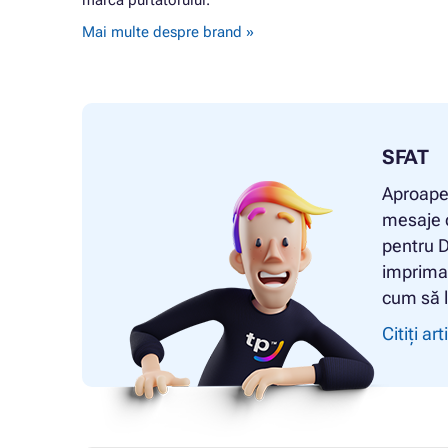
marca purtătorului.
Mai multe despre brand »
SFAT
Aproape 
mesaje d
pentru D
impriman
cum să l
Citiți art