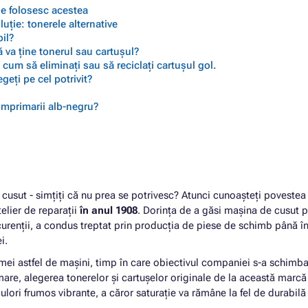
 se folosesc acestea
ție: tonerele alternative
il?
 va ține tonerul sau cartușul?
cum să eliminați sau să reciclați cartușul gol.
geți pe cel potrivit?
 imprimarii alb-negru?
cusut - simțiți că nu prea se potrivesc? Atunci cunoașteți povestea
telier de reparații
în anul 1908
. Dorința de a găsi mașina de cusut p
urenții, a condus treptat prin producția de piese de schimb până î
ei.
mei astfel de mașini, timp în care obiectivul companiei s-a schimba
rmare, alegerea tonerelor și cartușelor originale de la această marcă 
ulori frumos vibrante, a căror saturație va rămâne la fel de durabilă 