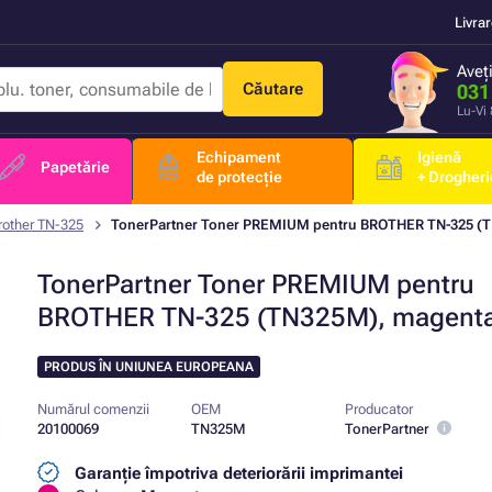
Livra
Aveț
Căutare
031
Lu-Vi
Echipament
Igienă
Papetărie
de protecție
+ Drogheri
rother TN-325
TonerPartner Toner PREMIUM pentru BROTHER TN-325 (
TonerPartner Toner PREMIUM pentru
BROTHER TN-325 (TN325M), magent
PRODUS ÎN UNIUNEA EUROPEANA
Numărul comenzii
OEM
Producator
20100069
TN325M
TonerPartner
Garanție împotriva deteriorării imprimantei