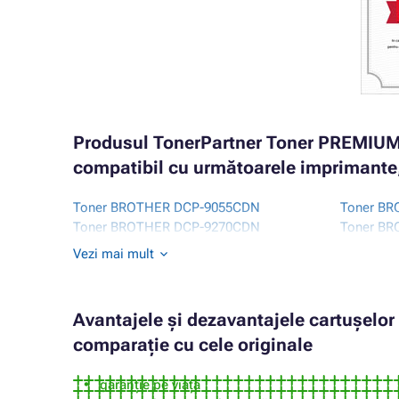
Produsul TonerPartner Toner PREMIU
compatibil cu următoarele imprimante,
Toner BROTHER DCP-9055CDN
Toner BR
Toner BROTHER DCP-9270CDN
Toner B
Toner BROTHER HL-4100 SERIES
Toner B
Vezi mai mult
Toner BROTHER HL-4140CN
Toner B
Toner BROTHER HL-4150CDN
Toner B
Avantajele și dezavantajele cartușelo
comparație cu cele originale
garanție pe viață