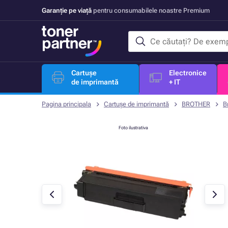
Garanție pe viață
pentru consumabilele noastre Premium
Cartușe
Electronice
de imprimantă
+ IT
Pagina principala
Cartușe de imprimantă
BROTHER
B
Foto ilustrativa