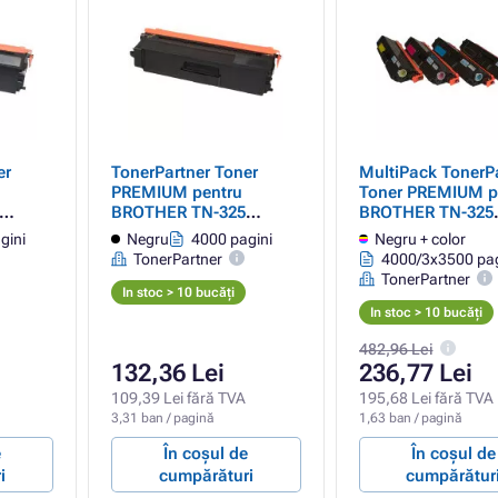
er
TonerPartner Toner
MultiPack TonerP
PREMIUM pentru
Toner PREMIUM p
BROTHER TN-325
BROTHER TN-325
(TN325BK), black
(TN325BK, TN325
gini
Negru
4000 pagini
Negru + color
(negru)
TN325M, TN325Y)
TonerPartner
4000/3x3500 pag
black + color (neg
TonerPartner
color)
In stoc > 10 bucăți
In stoc > 10 bucăți
482,96 Lei
132,36 Lei
236,77 Lei
109,39 Lei fără TVA
195,68 Lei fără TVA
3,31 ban / pagină
1,63 ban / pagină
e
În coșul de
În coșul de
i
cumpărături
cumpărătur