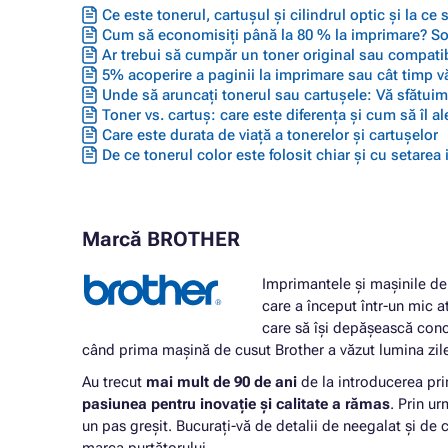
Ce este tonerul, cartușul și cilindrul optic și la ce
Cum să economisiți până la 80 % la imprimare? Solu
Ar trebui să cumpăr un toner original sau compatib
5% acoperire a paginii la imprimare sau cât timp vă
Unde să aruncați tonerul sau cartușele: Vă sfătuim 
Toner vs. cartuș: care este diferența și cum să îl ale
Care este durata de viață a tonerelor și cartușelor
De ce tonerul color este folosit chiar și cu setarea
Marcă BROTHER
Imprimantele și mașinile de 
care a început într-un mic a
care să își depășească conc
când prima mașină de cusut Brother a văzut lumina zil
Au trecut
mai mult de 90 de ani
de la introducerea pri
pasiunea pentru inovație și calitate a rămas
. Prin u
un pas greșit. Bucurați-vă de detalii de neegalat și de c