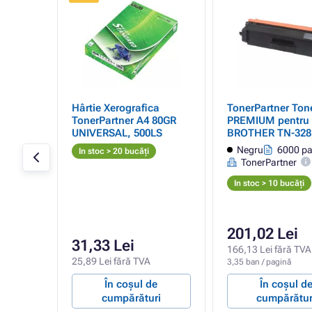
pentru
Hârtie Xerografica
TonerPartner Ton
5
TonerPartner A4 80GR
PREMIUM pentru
UNIVERSAL, 500LS
BROTHER TN-328
(TN328BK), black
ini
Negru
6000 pa
In stoc > 20 bucăți
(negru)
TonerPartner
In stoc > 10 bucăți
201,02 Lei
31,33 Lei
166,13 Lei fără TVA
25,89 Lei fără TVA
3,35 ban / pagină
e
În coșul de
În coșul d
ri
cumpărături
cumpărătur