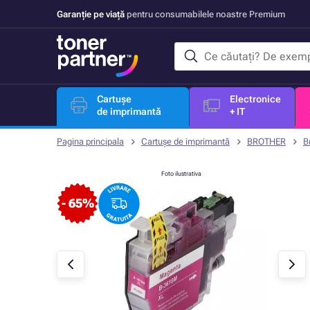
Garanție pe viață
pentru consumabilele noastre Premium
Cartușe
Electronice
de imprimantă
+ IT
Pagina principala
Cartușe de imprimantă
BROTHER
B
Foto ilustrativa
- 65%