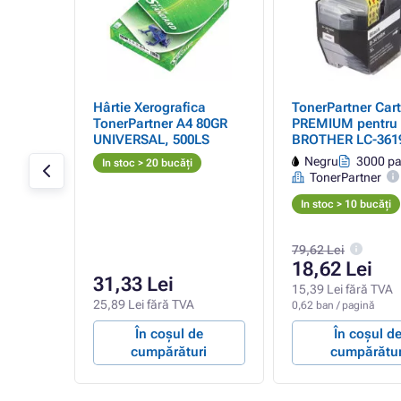
Hârtie Xerografica
TonerPartner Cart
tuș,
TonerPartner A4 80GR
PREMIUM pentru
UNIVERSAL, 500LS
BROTHER LC-361
(LC3619XLBK), bl
Negru
3000 pa
In stoc > 20 bucăți
(negru)
TonerPartner
In stoc > 10 bucăți
79,62 Lei
18,62 Lei
31,33 Lei
15,39 Lei fără TVA
25,89 Lei fără TVA
0,62 ban / pagină
e
În coșul de
În coșul d
ri
cumpărături
cumpărătur