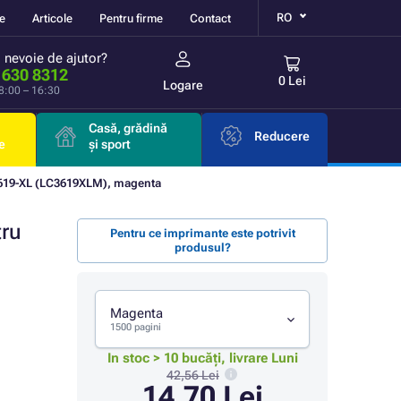
RO
re
Articole
Pentru firme
Contact
i nevoie de ajutor?
 630 8312
0 Lei
Logare
 8:00 – 16:30
Casă, grădină
Reducere
e
și sport
619-XL (LC3619XLM), magenta
tru
Pentru ce imprimante este potrivit
produsul?
Magenta
1500 pagini
In stoc > 10 bucăți, livrare Luni
42,56 Lei
14,70 Lei