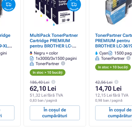
ridge
MultiPack TonerPartner
TonerPartner Cart
Cartridge PREMIUM
PREMIUM pentru
9-XL
pentru BROTHER LC-
BROTHER LC-3619
ack
3619-XL
(LC3619XLC), cya
gini
Negru + color
Cyan
1500 pagi
(LC3619CMYKXL), black
1x3000/3x1500 pagini
TonerPartner
+ color (negru + color)
TonerPartner
In stoc > 10 bucăți
In stoc > 10 bucăți
186,40 Lei
42,56 Lei
62,10 Lei
14,70 Lei
51,32 Lei fără TVA
12,15 Lei fără TVA
0,83 ban / pagină
0,98 ban / pagină
e
În coșul de
În coșul de
i
cumpărături
cumpărătur