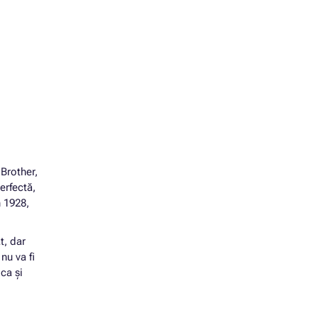
 Brother,
erfectă,
n 1928,
t, dar
nu va fi
ca și