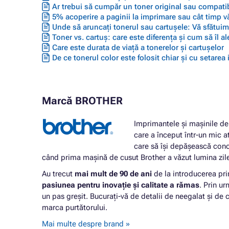
Ar trebui să cumpăr un toner original sau compatib
5% acoperire a paginii la imprimare sau cât timp vă
Unde să aruncați tonerul sau cartușele: Vă sfătuim 
Toner vs. cartuș: care este diferența și cum să îl ale
Care este durata de viață a tonerelor și cartușelor
De ce tonerul color este folosit chiar și cu setarea
Marcă BROTHER
Imprimantele și mașinile de 
care a început într-un mic a
care să își depășească conc
când prima mașină de cusut Brother a văzut lumina zil
Au trecut
mai mult de 90 de ani
de la introducerea pri
pasiunea pentru inovație și calitate a rămas
. Prin u
un pas greșit. Bucurați-vă de detalii de neegalat și de c
marca purtătorului.
Mai multe despre brand »