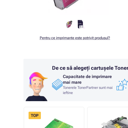
Pentru ce imprimante este potrivit produsul?
De ce să alegeți cartușele Ton
Capacitate de imprimare
mai mare
Tonerele TonerPartner sunt mai
ieftine
TOP