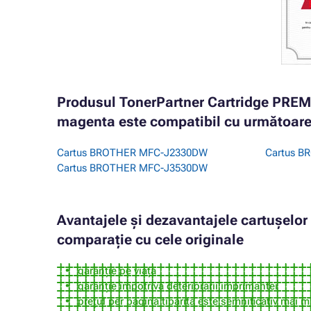
Produsul TonerPartner Cartridge PR
magenta este compatibil cu următoarel
Cartus BROTHER MFC-J2330DW
Cartus 
Cartus BROTHER MFC-J3530DW
Avantajele și dezavantajele cartușelo
comparație cu cele originale
garanție pe viață
garanție împotriva deteriorării imprimantei
prețul per pagină tipărită este semnificativ mai m