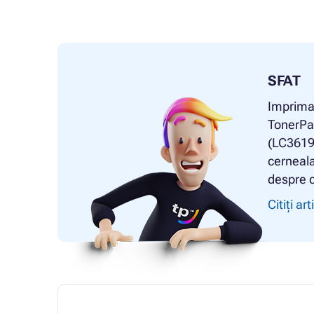
SFAT
Impriman
TonerPa
(LC3619
cerneala 
despre c
Citiți art