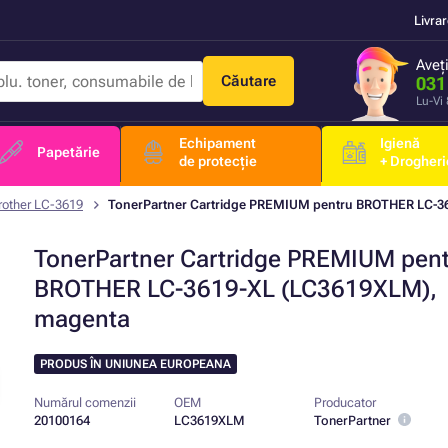
Livra
Aveț
Căutare
031
Lu-Vi
Echipament
Igienă
Papetărie
de protecție
+ Drogheri
rother LC-3619
TonerPartner Cartridge PREMIUM pentru BROTHER LC-3
TonerPartner Cartridge PREMIUM pen
BROTHER LC-3619-XL (LC3619XLM),
magenta
PRODUS ÎN UNIUNEA EUROPEANA
Numărul comenzii
OEM
Producator
20100164
LC3619XLM
TonerPartner