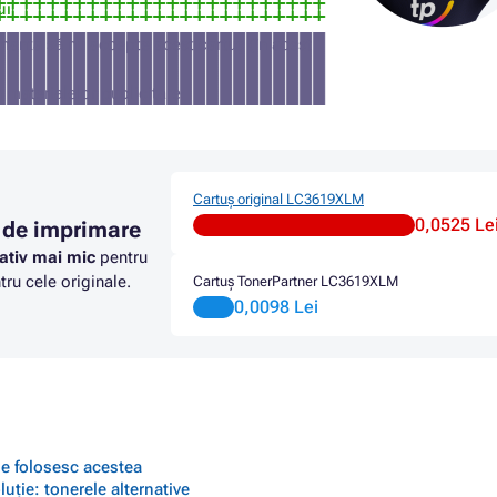
ui
manta să nu accepte acest cartuș (în acest
a materialelor publicitare
Cartuș original LC3619XLM
0,0525 Le
 de imprimare
ativ mai mic
pentru
ru cele originale.
Cartuș TonerPartner LC3619XLM
0,0098 Lei
 se folosesc acestea
ție: tonerele alternative