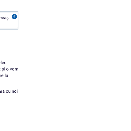
eeași
efect
t și o vom
re la
ara cu noi