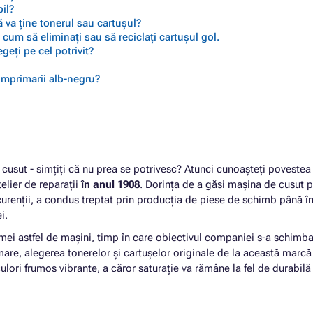
il?
 va ține tonerul sau cartușul?
cum să eliminați sau să reciclați cartușul gol.
geți pe cel potrivit?
 imprimarii alb-negru?
cusut - simțiți că nu prea se potrivesc? Atunci cunoașteți povestea
telier de reparații
în anul 1908
. Dorința de a găsi mașina de cusut p
urenții, a condus treptat prin producția de piese de schimb până î
ei.
mei astfel de mașini, timp în care obiectivul companiei s-a schimba
rmare, alegerea tonerelor și cartușelor originale de la această marcă 
ulori frumos vibrante, a căror saturație va rămâne la fel de durabilă 