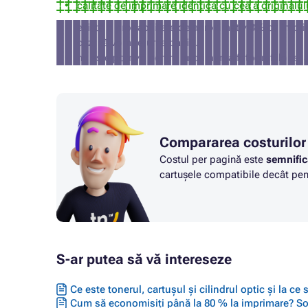
calitate de imprimare identică cu cea a originalul
există o probabilitate de aproximativ 3% ca impri
caz, vă vom returna banii).
nu este potrivit pentru imprimarea fotografiilor și 
Compararea costurilor
Costul per pagină este
semnific
cartușele compatibile decât pent
S-ar putea să vă intereseze
Ce este tonerul, cartușul și cilindrul optic și la ce
Cum să economisiți până la 80 % la imprimare? Solu