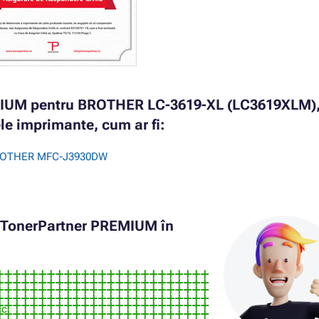
EMIUM pentru BROTHER LC-3619-XL (LC3619XLM)
e imprimante, cum ar fi:
BROTHER MFC-J3930DW
r TonerPartner PREMIUM în
ic