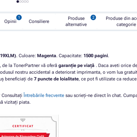
Produse
Produse din ac
Opinii
Consiliere
alternative
categorie
619XLM)
. Culoare:
Magenta
. Capacitate:
1500 pagini
.
de la TonerPartner vă oferă
garanție pe viață
. Daca aveti orice d
odusul nostru accidental a deteriorat imprimanta, o vom lua gratui
tuș beneficiați de
7 puncte de loialitate
, ce pot fi utilizate ca reduce
? Consultați
Întrebările frecvente
sau scrieți-ne direct în chat. Cump
ă vizitați piata.