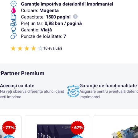
Garanție împotriva deteriorării imprimantei
Culoare:
Magenta
Capacitate:
1500 pagini
Preț unitar:
0,98 ban / pagină
Garanţie:
Viaţă
Puncte de loialitate:
7
18 evaluări
erPartner Premium
Aceeași calitate
Garanție de funcționalitate
Nu veți observa diferența atunci când
Asigurare pentru eventuală deteri
veți imprima
imprimantei
- 77%
- 67%