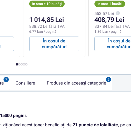
In stoc > 10 bucăți
In stoc 1 bucăți
552,57 Lei
1 014,85 Lei
408,79 Lei
838,72 Lei fără TVA
337,84 Lei fără TVA
6,77 ban / pagină
1,86 ban / pagină
e
În coșul de
În coșul de
i
cumpărături
cumpărătur
re
Consiliere
Produse din aceeași categorie
15000 pagini
.
hiziționând acest toner beneficiați de
21 puncte de loialitate
, pe ca