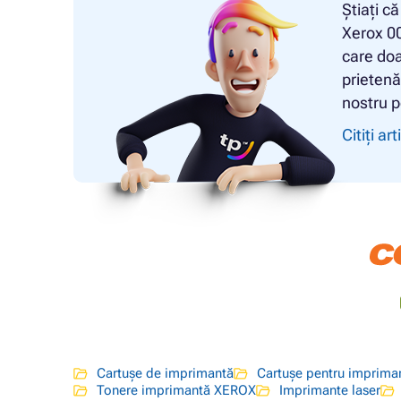
Știați c
Xerox 00
care doa
prietenă.
nostru p
Citiți art
Cartușe de imprimantă
Cartușe pentru imprim
Tonere imprimantă XEROX
Imprimante laser