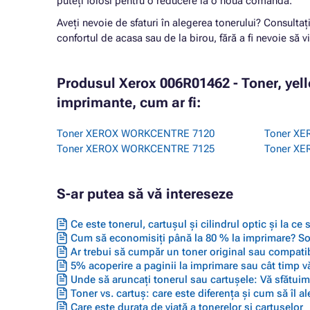
puteți folosi pentru o reducere la o nouă comandă.
Aveți nevoie de sfaturi în alegerea tonerului? Consultaț
confortul de acasa sau de la birou, fără a fi nevoie să vi
Produsul Xerox 006R01462 - Toner, yel
imprimante, cum ar fi:
Toner XEROX WORKCENTRE 7120
Toner X
Toner XEROX WORKCENTRE 7125
Toner X
S-ar putea să vă intereseze
Ce este tonerul, cartușul și cilindrul optic și la ce
Cum să economisiți până la 80 % la imprimare? Solu
Ar trebui să cumpăr un toner original sau compatib
5% acoperire a paginii la imprimare sau cât timp vă
Unde să aruncați tonerul sau cartușele: Vă sfătuim 
Toner vs. cartuș: care este diferența și cum să îl ale
Care este durata de viață a tonerelor și cartușelor