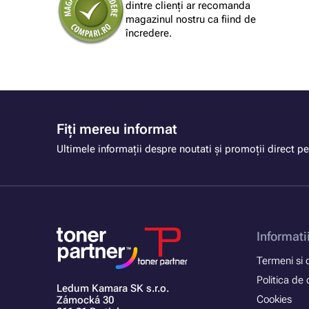
dintre clienți ar recomanda
din străinătate, termenul de livrare mi se
magazinul nostru ca fiind de
pare rezonabil
încredere.
Fiți mereu informat
Ultimele informații despre noutati și promoții direct pe
Informati
Termeni si c
Politica de 
Ledum Kamara SK s.r.o.
Cookies
Zámocká 30