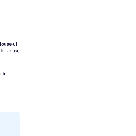
ouse-ul
ilor aduse
ției