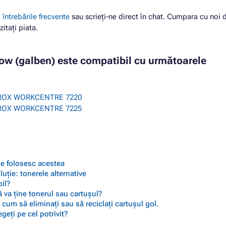
i
întrebările frecvente
sau scrieți-ne direct în chat. Cumpara cu noi 
zitați piata.
low (galben) este compatibil cu următoarele
EROX WORKCENTRE 7220
EROX WORKCENTRE 7225
 se folosesc acestea
ție: tonerele alternative
il?
 va ține tonerul sau cartușul?
cum să eliminați sau să reciclați cartușul gol.
geți pe cel potrivit?