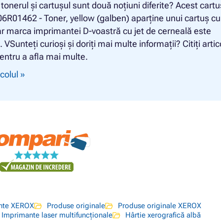
ă tonerul și cartușul sunt două noțiuni diferite? Acest cartu
6R01462 - Toner, yellow (galben) aparține unui cartuș cu
r marca imprimantei D-voastră cu jet de cerneală este
 VSunteți curioși și doriți mai multe informații? Citiți artic
entru a afla mai multe.
icolul »
ante XEROX
Produse originale
Produse originale XEROX
Imprimante laser multifuncționale
Hârtie xerografică albă