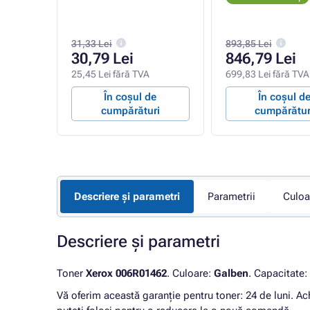
31,33 Lei
893,85 Lei
30,79 Lei
846,79 Lei
A
25,45 Lei fără TVA
699,83 Lei fără TVA
e
În coșul de
În coșul d
ri
cumpărături
cumpărătur
Descriere și parametri
Parametrii
Culoa
Descriere și parametri
Toner
Xerox 006R01462
. Culoare:
Galben
. Capacitate:
Vă oferim această garanție pentru toner: 24 de luni. Ac