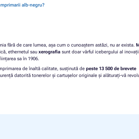
 imprimarii alb-negru?
ia fără de care lumea, așa cum o cunoaștem astăzi, nu ar exista.
M
fică, ethernetul sau
xerografia
sunt doar vârful icebergului al inovați
iințarea sa în 1906.
mprimarea de înaltă calitate, susținută de
peste 13 500 de brevete
urență datorită tonerelor și cartușelor originale și alăturați-vă revolu