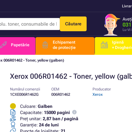
Livra
Aveț
Căutare
031
Lu-Vi
Echipament
Igienă
Papetărie
de protecție
+ Drogheri
x 006R01462 - Toner, yellow (galben)
Xerox 006R01462 - Toner, yellow (gal
Numărul comenzii
OEM
Producator
1CXE006R1462G
006R01462
Xerox
Culoare:
Galben
Capacitate:
15000 pagini
Preț unitar:
2,87 ban / pagină
Garanţie:
24 de luni
Puncte de loialitate:
21