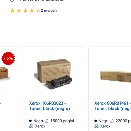
2 evaluări
- 5%
-
Xerox 106R03623 -
Xerox 006R01461 -
Toner, black (negru)
Toner, black (negr
Negru
15000 pagini
Negru
22000 p
Xerox
Xerox