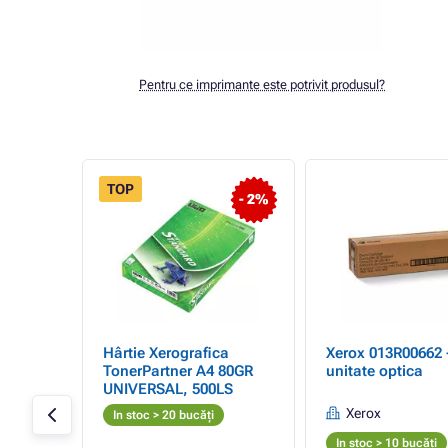
Pentru ce imprimante este potrivit produsul?
TOP
- 5%
- 2%
-
Hârtie Xerografica
Xerox 013R00662 
TonerPartner A4 80GR
unitate optica
UNIVERSAL, 500LS
gini
Xerox
In stoc > 20 bucăți
In stoc > 10 bucăți