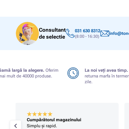
Consultant
031 630 8312
info@tone
de selectie
(8:00 - 16:30)
Gamă largă la alegere.
Oferim
La noi veți avea timp.
mai mult de 40000 produse.
returna marfa în terme
zile.
Cumpărătorul magazinului
Simplu și rapid.