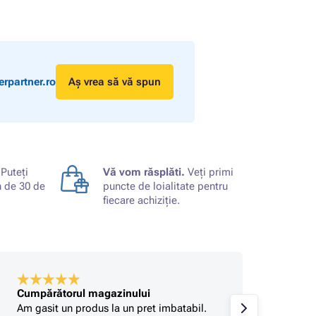
rpartner.ro
Aș vrea să vă spun
Puteți
Vă vom răsplăti.
Veți primi
n de 30 de
puncte de loialitate pentru
fiecare achiziție.
Cumpărătorul magazinului
Stefan
Am gasit un produs la un pret imbatabil.
Foarte