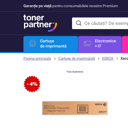
Garanție pe viață
pentru consumabilele noastre Premium
Cartușe
Electronice
de imprimantă
+ IT
Pagina principala
Cartușe de imprimantă
XEROX
Xero
Foto ilustrativa
- 4%