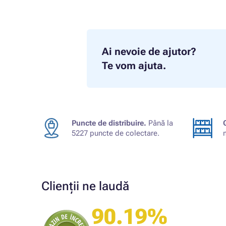
Ai nevoie de ajutor?
Te vom ajuta.
Puncte de distribuire.
Până la
5227 puncte de colectare.
Clienții ne laudă
90.19%
Cumpărătorul magazinului
Bună. Având în vedere că produsul a venit