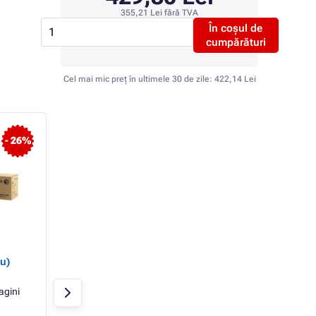
355,21 Lei
fără TVA
În coșul de
cumpărături
Cel mai mic preț în ultimele 30 de zile:
422,14 Lei
- 26%
- 62%
Xerox 006R01463 -
Xerox 006R01464 -
u)
Toner, magenta
Toner, cyan
agini
Magenta
15000 pagini
Cyan
15000 pag
Xerox
Xerox