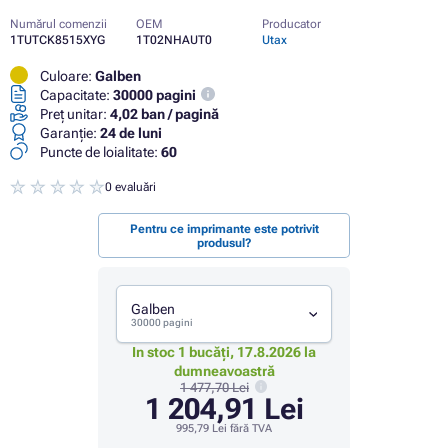
Numărul comenzii
OEM
Producator
1TUTCK8515XYG
1T02NHAUT0
Utax
Culoare:
Galben
Capacitate:
30000 pagini
Preț unitar:
4,02 ban / pagină
Garanţie:
24 de luni
Puncte de loialitate:
60
0 evaluări
Pentru ce imprimante este potrivit
produsul?
Galben
30000 pagini
In stoc 1 bucăți, 17.8.2026 la
dumneavoastră
1 477,70 Lei
1 204,91 Lei
995,79 Lei
fără TVA