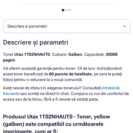
Descriere și parametri
Descriere și parametri
Toner
Utax 1T02NHAUT0
. Culoare:
Galben
. Capacitate:
30000
pagini
.
Vă oferim această garanție pentru toner: 24 de luni. Achiziționând
acest toner beneficiați de
60 puncte de loialitate
, pe care le puteți
folosi pentru o reducere la o nouă comandă.
Aveți nevoie de sfaturi în alegerea tonerului? Consultați
întrebările
frecvente
sau scrieți-ne direct în chat. Cumpara cu noi din confortul de
acasa sau de la birou, fără a fi nevoie să vizitați piata.
Produsul Utax 1T02NHAUT0 - Toner, yellow
(galben) este compatibil cu următoarele
imprimante, cum ar fi: