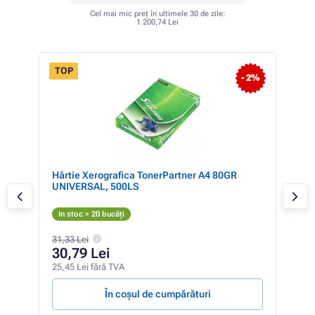
Cel mai mic preț în ultimele 30 de zile:
1 200,74 Lei
TOP
 18%
- 2%
Hârtie Xerografica TonerPartner A4 80GR
Uta
UNIVERSAL, 500LS
C
Ver
In stoc > 20 bucăți
1 47
31,33 Lei
1 
30,79 Lei
1 07
25,45 Lei fără TVA
4,34 
În coșul de cumpărături
V