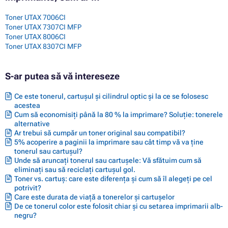
Toner UTAX 7006CI
Toner UTAX 7307CI MFP
Toner UTAX 8006CI
Toner UTAX 8307CI MFP
S-ar putea să vă intereseze
Ce este tonerul, cartușul și cilindrul optic și la ce se folosesc
acestea
Cum să economisiți până la 80 % la imprimare? Soluție: tonerele
alternative
Ar trebui să cumpăr un toner original sau compatibil?
5% acoperire a paginii la imprimare sau cât timp vă va ține
tonerul sau cartușul?
Unde să aruncați tonerul sau cartușele: Vă sfătuim cum să
eliminați sau să reciclați cartușul gol.
Toner vs. cartuș: care este diferența și cum să îl alegeți pe cel
potrivit?
Care este durata de viață a tonerelor și cartușelor
De ce tonerul color este folosit chiar și cu setarea imprimarii alb-
negru?