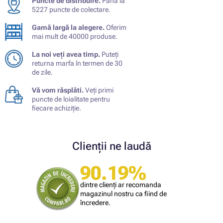
Puncte de distribuire.
Până la
5227 puncte de colectare.
Gamă largă la alegere.
Oferim
mai mult de 40000 produse.
La noi veți avea timp.
Puteți
returna marfa în termen de 30
de zile.
Vă vom răsplăti.
Veți primi
puncte de loialitate pentru
fiecare achiziție.
Clienții ne laudă
90.19%
dintre clienți ar recomanda
magazinul nostru ca fiind de
încredere.