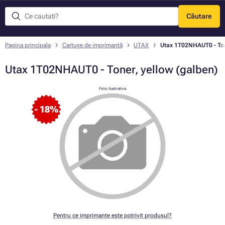
Căutare
Meniu
Pagina principala
Cartușe de imprimantă
UTAX
Utax 1T02NHAUT0 - Ton
Utax 1T02NHAUT0 - Toner, yellow (galben)
Foto ilustrativa
- 18%
Pentru ce imprimante este potrivit produsul?