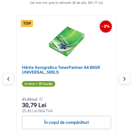
Cel mai mic preț în ultimele 30 de zile:
501,71 Lei
TOP
FLASH
 10%
- 2%
SALE
Hârtie Xerografica TonerPartner A4 80GR
Lex
UNIVERSAL, 500LS
N
In stoc > 20 bucăți
Ver
329,
31,33 Lei
31
30,79 Lei
257,
25,45 Lei fără TVA
31,10
În coșul de cumpărături
V