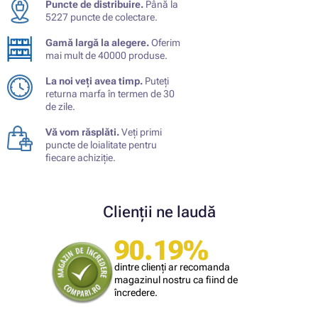
Puncte de distribuire.
Până la
5227 puncte de colectare.
Gamă largă la alegere.
Oferim
mai mult de 40000 produse.
La noi veți avea timp.
Puteți
returna marfa în termen de 30
de zile.
Vă vom răsplăti.
Veți primi
puncte de loialitate pentru
fiecare achiziție.
Clienții ne laudă
90.19%
dintre clienți ar recomanda
magazinul nostru ca fiind de
încredere.