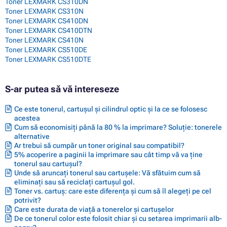
Toner LEXMARK CS310DN
Toner LEXMARK CS310N
Toner LEXMARK CS410DN
Toner LEXMARK CS410DTN
Toner LEXMARK CS410N
Toner LEXMARK CS510DE
Toner LEXMARK CS510DTE
S-ar putea să vă intereseze
Ce este tonerul, cartușul și cilindrul optic și la ce se folosesc
acestea
Cum să economisiți până la 80 % la imprimare? Soluție: tonerele
alternative
Ar trebui să cumpăr un toner original sau compatibil?
5% acoperire a paginii la imprimare sau cât timp vă va ține
tonerul sau cartușul?
Unde să aruncați tonerul sau cartușele: Vă sfătuim cum să
eliminați sau să reciclați cartușul gol.
Toner vs. cartuș: care este diferența și cum să îl alegeți pe cel
potrivit?
Care este durata de viață a tonerelor și cartușelor
De ce tonerul color este folosit chiar și cu setarea imprimarii alb-