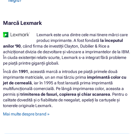
negru?
Marcă Lexmark
Lexmark este una dintre cele mai tinere mărci care
produc imprimante. A fost fondată
la începutul
anilor '90
, când firma de investiții Clayton, Dubilier & Rice a
achiziționat divizia de dezvoltare și vânzare a imprimantelor de la IBM.
În ciuda existenței relativ scurte, Lexmark s-a integrat fără probleme
pe piață printre giganții globali.
Încă din
1991
, această marcă a introdus pe piață primele două
imprimante matriciale, un an mai târziu prima
imprimantă color cu
jet de cerneală
, iar în 1995 a fost lansată prima imprimantă
multifuncțională comercială. Pe lângă imprimarea color, aceasta a
permis și
trimiterea de faxuri, copierea și chiar scanarea
. Pentru o
calitate dovedită și o fiabilitate de neegalat, apelați la cartușele și
tonerele originale Lexmark.
Mai multe despre brand »