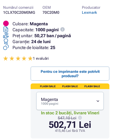
Numărul comenzii
OEM
Producator
1CLX70C20M0MG
70C20M0
Lexmark
Culoare:
Magenta
Capacitate:
1000 pagini
Preț unitar:
50,27 ban / pagină
Garanţie:
24 de luni
Puncte de loialitate:
25
1 evaluări
Pentru ce imprimante este potrivit
produsul?
FLASH SALE
FLASH SALE
FLASH SALE
Magenta
1000 pagini
In stoc 2 bucăți, livrare Vineri
547,10 Lei
502,71 Lei
415,46 Lei
fără TVA