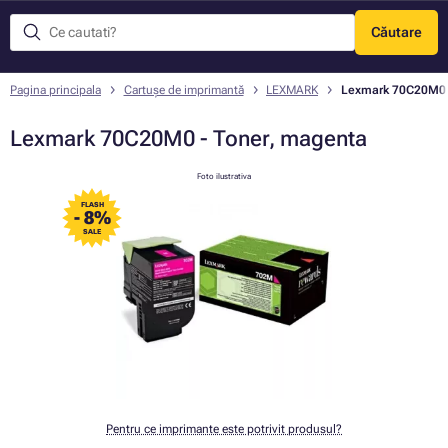
Căutare
Meniu
Pagina principala
Cartușe de imprimantă
LEXMARK
Lexmark 70C20M0 -
Lexmark 70C20M0 - Toner, magenta
Foto ilustrativa
FLASH
- 8%
SALE
Pentru ce imprimante este potrivit produsul?