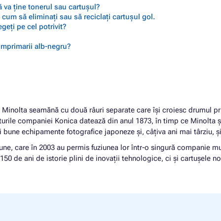
 va ține tonerul sau cartușul?
cum să eliminați sau să reciclați cartușul gol.
geți pe cel potrivit?
 imprimarii alb-negru?
nolta seamănă cu două râuri separate care își croiesc drumul prin ț
urile companiei Konica datează din anul 1873, în timp ce Minolta 
i bune echipamente fotografice japoneze și, câțiva ani mai târziu, ș
mune, care în 2003 au permis fuziunea lor într-o singură companie mu
150 de ani de istorie plini de inovații tehnologice, ci și cartușele