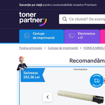
Garanție pe viață
pentru consumabilele noastre Premium
Cartușe
Electronice
de imprimantă
+ IT
Pagina principala
Cartușe de imprimantă
KONICA MINOL
Recomandă
Foto ilustrativa
Salveaza
253,36 Lei