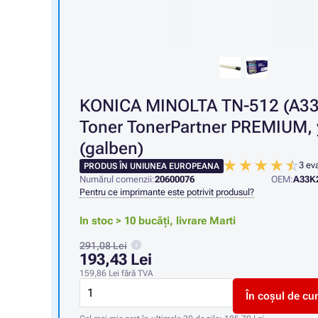
KONICA MINOLTA TN-512 (A33
Toner TonerPartner PREMIUM, 
(galben)
3 eva
PRODUS ÎN UNIUNEA EUROPEANA
Numărul comenzii:
20600076
OEM:
A33K
Pentru ce imprimante este potrivit produsul?
In stoc > 10 bucăți,
livrare Marti
291,08 Lei
193,43 Lei
159,86 Lei
fără TVA
În coșul de cu