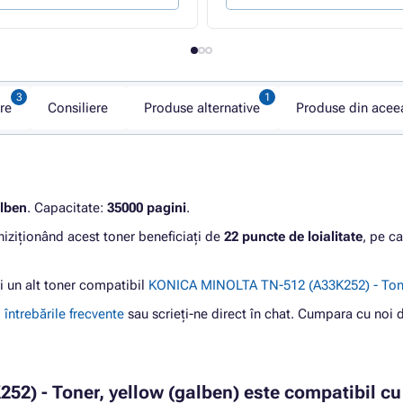
re
Consiliere
Produse alternative
Produse din aceea
lben
. Capacitate:
35000 pagini
.
hiziționând acest toner beneficiați de
22 puncte de loialitate
, pe ca
ți un alt toner compatibil
KONICA MINOLTA TN-512 (A33K252) - Tone
i
întrebările frecvente
sau scrieți-ne direct în chat. Cumpara cu noi d
2) - Toner, yellow (galben) este compatibil cu