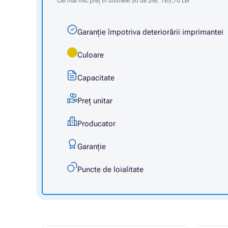
Cel mai mic preț în ultimele 30 de zile:
185,70 Lei
Garanție împotriva deteriorării imprimantei
Culoare
Capacitate
Preț unitar
Producator
Garanţie
Puncte de loialitate