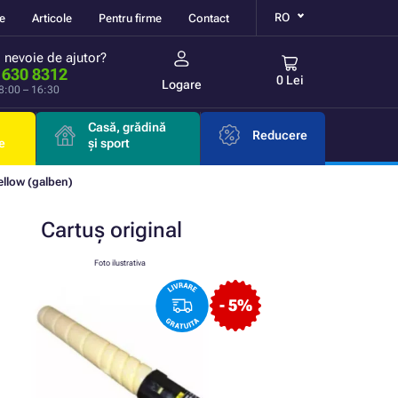
RO
re
Articole
Pentru firme
Contact
i nevoie de ajutor?
 630 8312
0 Lei
Logare
 8:00 – 16:30
Casă, grădină
Reducere
e
și sport
ellow (galben)
Cartuș
original
Foto ilustrativa
- 5%