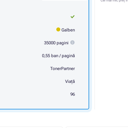
Cel mai mic preț î
Galben
35000 pagini
0,55 ban / pagină
TonerPartner
Viaţă
96