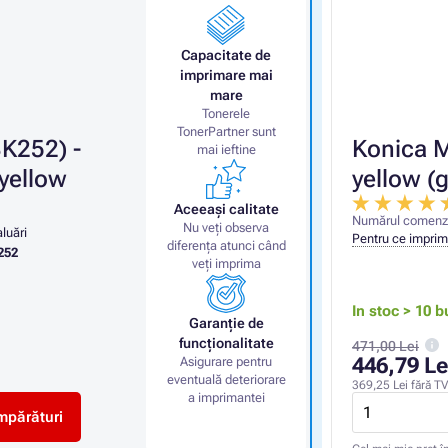
Capacitate de
imprimare mai
mare
Tonerele
TonerPartner sunt
K252) -
Konica M
mai ieftine
yellow
yellow (
Aceeași calitate
Numărul comenzi
Nu veți observa
luări
Pentru ce imprima
diferența atunci când
252
veți imprima
In stoc > 10 b
Garanție de
funcționalitate
471,00 Lei
446,79 Le
Asigurare pentru
eventuală deteriorare
369,25 Lei
fără T
a imprimantei
mpărături