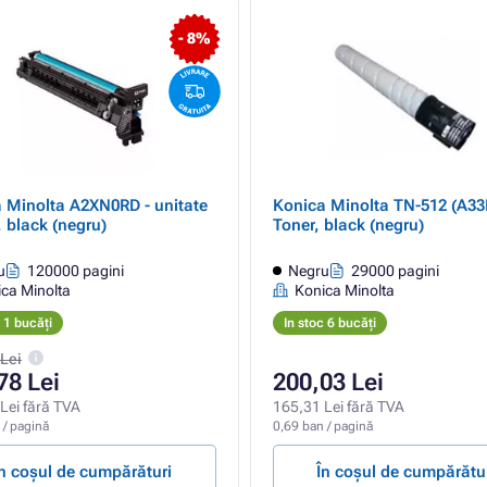
- 8%
 Minolta A2XN0RD - unitate
Konica Minolta TN-512 (A33
, black (negru)
Toner, black (negru)
u
120000 pagini
Negru
29000 pagini
ca Minolta
Konica Minolta
c 1 bucăți
In stoc 6 bucăți
Lei
78 Lei
200,03 Lei
Lei fără TVA
165,31 Lei fără TVA
 / pagină
0,69 ban / pagină
În coșul de cumpărături
În coșul de cumpărătu