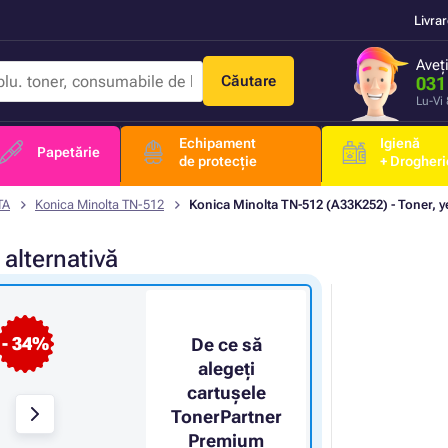
Livra
Aveț
Căutare
031
Lu-Vi
Echipament
Igienă
Papetărie
de protecție
+ Drogheri
TA
Konica Minolta TN-512
Konica Minolta TN-512 (A33K252) - Toner, y
m
alternativă
- 34%
De ce să
alegeți
cartușele
TonerPartner
Premium