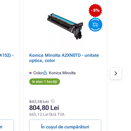
- 5%
K152) -
Konica Minolta A2XN0TD - unitate
Konica
optica, color
Toner,
Color
Konica Minolta
Mage
Koni
In stoc 1 bucăți
In stoc
471,00 
847,18 Lei
381,
804,80 Lei
315,58 
665,12 Lei fără TVA
1,09 ban 
ri
În coșul de cumpărături
Î