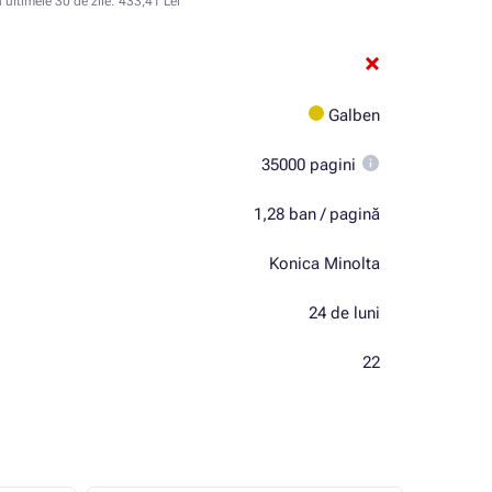
n ultimele 30 de zile:
433,41 Lei
Galben
35000 pagini
1,28 ban / pagină
Konica Minolta
24 de luni
22