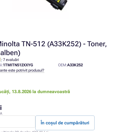
inolta TN-512 (A33K252) - Toner,
galben)
7 evaluări
i:
1TMITN512XXYG
OEM:
A33K252
nte este potrivit produsul?
ucăți,
13.8.2026 la dumneavoastră
i
VA
În coșul de cumpărături