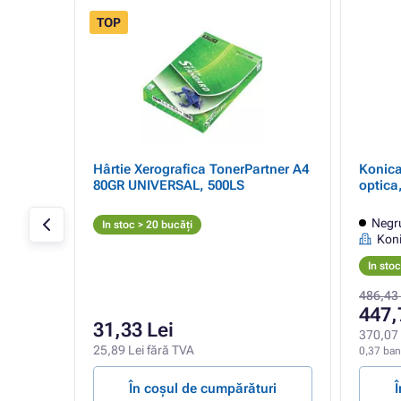
TOP
- 34%
Hârtie Xerografica TonerPartner A4
Konica
ner
80GR UNIVERSAL, 500LS
optica
Negr
In stoc > 20 bucăți
Koni
In sto
486,43 
447,
31,33 Lei
370,07 
25,89 Lei fără TVA
0,37 ban
ri
În coșul de cumpărături