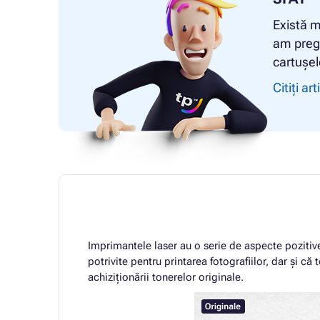
Există m
am pregă
cartușel
Citiți art
Imprimantele laser au o serie de aspecte pozitive
potrivite pentru printarea fotografiilor, dar și c
achiziționării tonerelor originale.