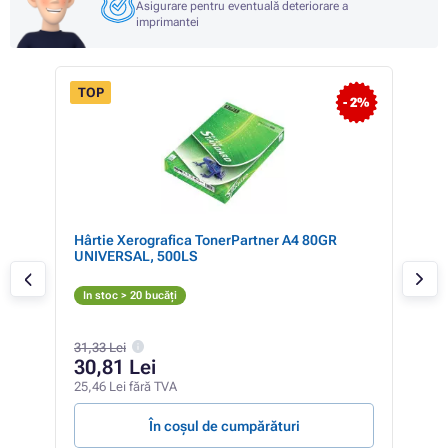
Asigurare pentru eventuală deteriorare a
imprimantei
TOP
 48%
- 2%
Hârtie Xerografica TonerPartner A4 80GR
Ton
UNIVERSAL, 500LS
981
C
In stoc > 20 bucăți
In 
31,33 Lei
52
30,81 Lei
437,
25,46 Lei fără TVA
455,9
În coșul de cumpărături