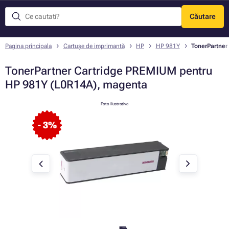
Căutare
Meniu
Pagina principala
Cartușe de imprimantă
HP
HP 981Y
TonerPartner
TonerPartner Cartridge PREMIUM pentru
HP 981Y (L0R14A), magenta
Foto ilustrativa
- 3%