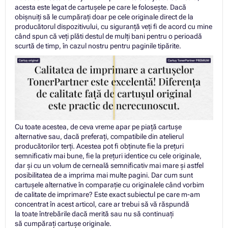
acesta este legat de cartușele pe care le folosește. Dacă
obișnuiți să le cumpărați doar pe cele originale direct de la
producătorul dispozitivului, cu siguranță veți fi de acord cu mine
când spun că veți plăti destul de mulți bani pentru o perioadă
scurtă de timp, în cazul nostru pentru paginile tipărite.
Cu toate acestea, de ceva vreme apar pe piață cartușe
alternative sau, dacă preferați, compatibile din atelierul
producătorilor terți. Acestea pot fi obținute fie la prețuri
semnificativ mai bune, fie la prețuri identice cu cele originale,
dar și cu un volum de cerneală semnificativ mai mare și astfel
posibilitatea de a imprima mai multe pagini. Dar cum sunt
cartușele alternative în comparație cu originalele când vorbim
de calitate de imprimare? Este exact subiectul pe care m-am
concentrat în acest articol, care ar trebui să vă răspundă
la toate întrebările dacă merită sau nu să continuați
să cumpărați cartuşe originale.