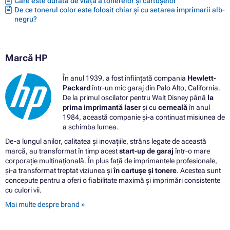
Care este durata de viață a tonerelor și cartușelor
De ce tonerul color este folosit chiar și cu setarea imprimarii alb-
negru?
Marcă HP
În anul 1939, a fost înființată compania
Hewlett-
Packard
într-un mic garaj din Palo Alto, California.
De la primul oscilator pentru Walt Disney până
la
prima imprimantă laser
și cu
cerneală
în anul
1984, această companie și-a continuat misiunea de
a schimba lumea.
De-a lungul anilor, calitatea și inovațiile, strâns legate de această
marcă, au transformat în timp acest
start-up de garaj
într-o mare
corporație multinațională. În plus față de imprimantele profesionale,
și-a transformat treptat viziunea și
în cartușe și tonere
. Acestea sunt
concepute pentru a oferi o fiabilitate maximă și imprimări consistente
cu culori vii.
Mai multe despre brand »