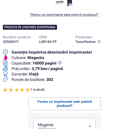
Pentru ce imprimante este potrivit produsul?
PRODUS ÎN UNIUNEA EUROPEANA
Numărul comenzii
OEM
Producator
20500471
L0R14A-TP
TonerPartner
Garanție împotriva deteriorării imprimantei
Culoare:
Magenta
Capacitate:
16000 pagini
Preț unitar:
3,79 ban / pagină
Garanţie:
Viaţă
Puncte de loialitate:
302
1 evaluări
Pentru ce imprimante este potrivit
produsul?
Magenta
16000 pagini