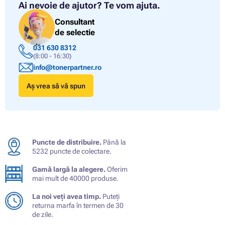
Ai nevoie de ajutor?
Te vom ajuta.
Consultant
de selectie
031 630 8312
(8:00 - 16:30)
info@tonerpartner.ro
Aș vrea să vă spun
Puncte de distribuire.
Până la
5232 puncte de colectare.
Gamă largă la alegere.
Oferim
mai mult de 40000 produse.
La noi veți avea timp.
Puteți
returna marfa în termen de 30
de zile.