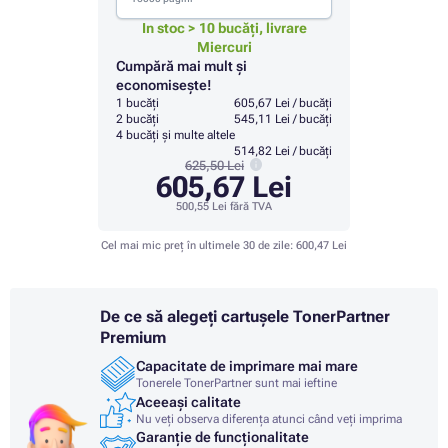
In stoc > 10 bucăți, livrare
Miercuri
Cumpără mai mult și
economisește!
1 bucăți
605,67 Lei / bucăți
2 bucăți
545,11 Lei / bucăți
4 bucăți și multe altele
514,82 Lei / bucăți
625,50 Lei
605,67 Lei
500,55 Lei
fără TVA
Cel mai mic preț în ultimele 30 de zile:
600,47 Lei
De ce să alegeți cartușele TonerPartner
Premium
Capacitate de imprimare mai mare
Tonerele TonerPartner sunt mai ieftine
Aceeași calitate
Nu veți observa diferența atunci când veți imprima
Garanție de funcționalitate