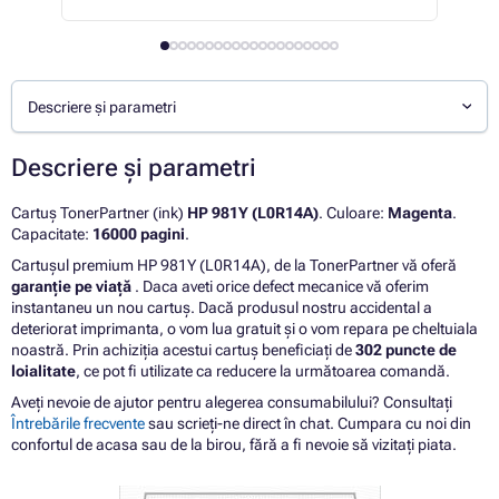
Descriere și parametri
Descriere și parametri
Cartuș TonerPartner (ink)
HP 981Y (L0R14A)
. Culoare:
Magenta
.
Capacitate:
16000 pagini
.
Cartușul premium HP 981Y (L0R14A), de la TonerPartner vă oferă
garanție pe viață
. Daca aveti orice defect mecanice vă oferim
instantaneu un nou cartuș. Dacă produsul nostru accidental a
deteriorat imprimanta, o vom lua gratuit și o vom repara pe cheltuiala
noastră. Prin achiziția acestui cartuș beneficiați de
302 puncte de
loialitate
, ce pot fi utilizate ca reducere la următoarea comandă.
Aveți nevoie de ajutor pentru alegerea consumabilului? Consultați
Întrebările frecvente
sau scrieți-ne direct în chat. Cumpara cu noi din
confortul de acasa sau de la birou, fără a fi nevoie să vizitați piata.