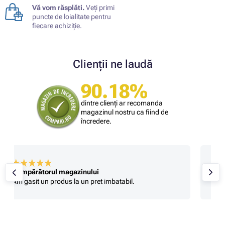
Vă vom răsplăti.
Veți primi
puncte de loialitate pentru
fiecare achiziție.
Clienții ne laudă
90.18%
dintre clienți ar recomanda
magazinul nostru ca fiind de
încredere.
Stefan B
Foarte prompti