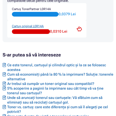
compatibile decât pentru cele originale.
Cartuș TonerPartner L0R14A
0,0379 Lei
Cartuș original L0R14A
0,0310 Lei
S-ar putea să vă intereseze
Ce este tonerul, cartușul și cilindrul optic și la ce se folosesc
acestea
Cum să economisiți până la 80 % la imprimare? Soluție: tonerele
alternative
Ar trebui să cumpăr un toner original sau compatibil?
5% acoperire a paginii la imprimare sau cât timp vă va ține
tonerul sau cartușul?
Unde să aruncați tonerul sau cartușele: Vă sfătuim cum să
eliminați sau să reciclați cartușul gol.
Toner vs. cartuș: care este diferența și cum să îl alegeți pe cel
potrivit?