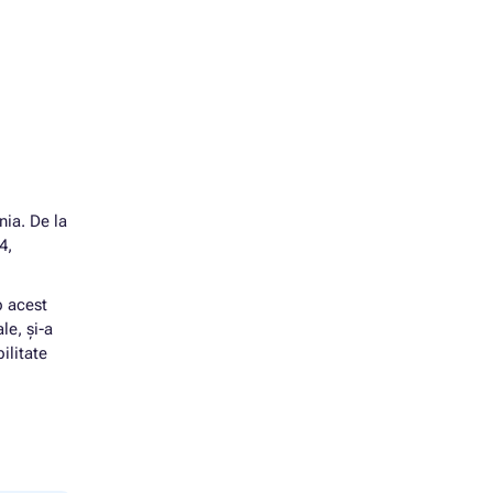
nia. De la
4,
p acest
le, și-a
ilitate