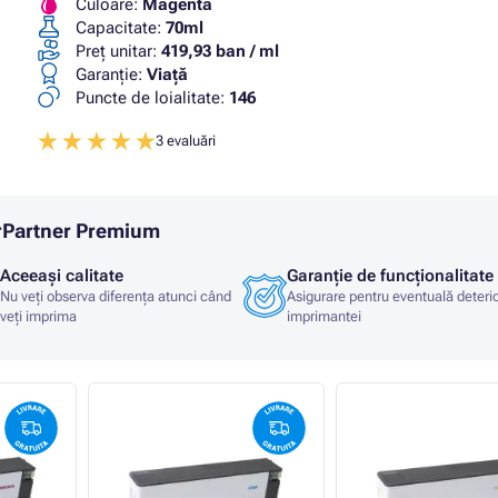
Culoare:
Magenta
Capacitate:
70ml
Preț unitar:
419,93 ban / ml
Garanţie:
Viaţă
Puncte de loialitate:
146
3 evaluări
erPartner Premium
Aceeași calitate
Garanție de funcționalitate
Nu veți observa diferența atunci când
Asigurare pentru eventuală deteri
veți imprima
imprimantei