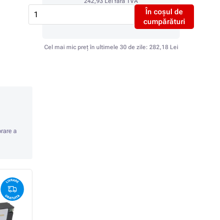
242,93 Lei
fără TVA
În coșul de
cumpărături
Cel mai mic preț în ultimele 30 de zile:
282,18 Lei
orare a