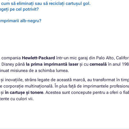
cum să eliminați sau să reciclați cartușul gol.
geți pe cel potrivit?
 imprimarii alb-negru?
ată compania
Hewlett-Packard
într-un mic garaj din Palo Alto, Califor
lt Disney până
la prima imprimantă laser
și cu
cerneală
în anul 198
inuat misiunea de a schimba lumea.
a și inovațiile, strâns legate de această marcă, au transformat în tim
e corporație multinațională. În plus față de imprimantele profesiona
 și
în cartușe și tonere
. Acestea sunt concepute pentru a oferi o fiab
nte cu culori vii.