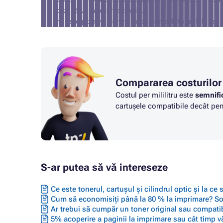
caz, vă vom returna banii).
nu este potrivit pentru imprimarea fotografiilor și 
Compararea costurilor
Costul per mililitru este
semnifi
cartușele compatibile decât pent
S-ar putea să vă intereseze
Ce este tonerul, cartușul și cilindrul optic și la ce
Cum să economisiți până la 80 % la imprimare? Solu
Ar trebui să cumpăr un toner original sau compatib
5% acoperire a paginii la imprimare sau cât timp vă