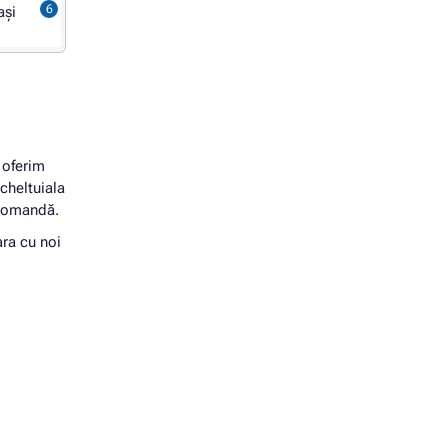
ași
 oferim
cheltuiala
 comandă.
ara cu noi