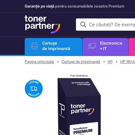
Garanție pe viață
pentru consumabilele noastre Premium
Cartușe
Electronice
de imprimantă
+ IT
Pagina principala
Cartușe de imprimantă
HP
HP 981A
Foto ilustrativa