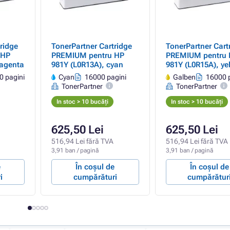
ridge
TonerPartner Cartridge
TonerPartner Cart
 HP
PREMIUM pentru HP
PREMIUM pentru 
magenta
981Y (L0R13A), cyan
981Y (L0R15A), ye
(galben)
0 pagini
Cyan
16000 pagini
Galben
16000 p
TonerPartner
TonerPartner
In stoc > 10 bucăți
In stoc > 10 bucăți
625,50 Lei
625,50 Lei
516,94 Lei fără TVA
516,94 Lei fără TVA
3,91 ban / pagină
3,91 ban / pagină
e
În coșul de
În coșul de
i
cumpărături
cumpărătur