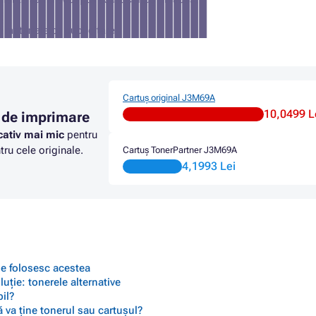
a materialelor publicitare
Cartuș original J3M69A
10,0499 L
 de imprimare
cativ mai mic
pentru
ru cele originale.
Cartuș TonerPartner J3M69A
4,1993 Lei
 se folosesc acestea
ție: tonerele alternative
il?
 va ține tonerul sau cartușul?