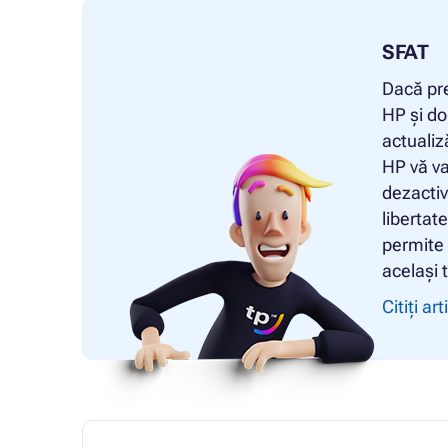
SFAT
Dacă pre
HP și do
actualiz
HP vă va
dezactiv
libertat
permite 
același 
Citiți art