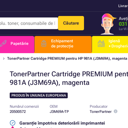
Livra
Aveț
Căutare
031
Lu-Vi
Echipament
Igienă
Papetărie
de protecție
+ Drogheri
TonerPartner Cartridge PREMIUM pentru HP 981A (J3M69A), magenta
TonerPartner Cartridge PREMIUM pen
981A (J3M69A), magenta
PRODUS ÎN UNIUNEA EUROPEANA
Numărul comenzii
OEM
Producator
20500572
J3M69A-TP
TonerPartner
Garanție împotriva deteriorării imprimantei