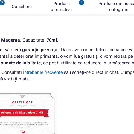
Produse
Produse din acee
Consiliere
alternative
categorie
:
Magenta
. Capacitate:
70ml
.
er vă oferă
garanție pe viață
. Daca aveti orice defect mecanice vă
ntal a deteriorat imprimanta, o vom lua gratuit și o vom repara pe 
 puncte de loialitate
, ce pot fi utilizate ca reducere la următoarea
? Consultați
Întrebările frecvente
sau scrieți-ne direct în chat. Cump
ă vizitați piata.