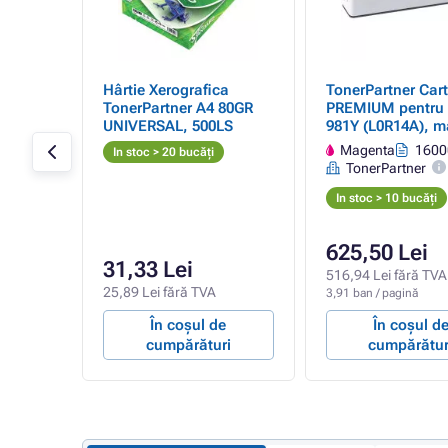
) -
Hârtie Xerografica
TonerPartner Cart
TonerPartner A4 80GR
PREMIUM pentru
UNIVERSAL, 500LS
981Y (L0R14A), 
l
HP
Magenta
1600
In stoc > 20 bucăți
TonerPartner
In stoc > 10 bucăți
625,50 Lei
31,33 Lei
A
516,94 Lei fără TVA
25,89 Lei fără TVA
3,91 ban / pagină
e
În coșul de
În coșul d
ri
cumpărături
cumpărătur