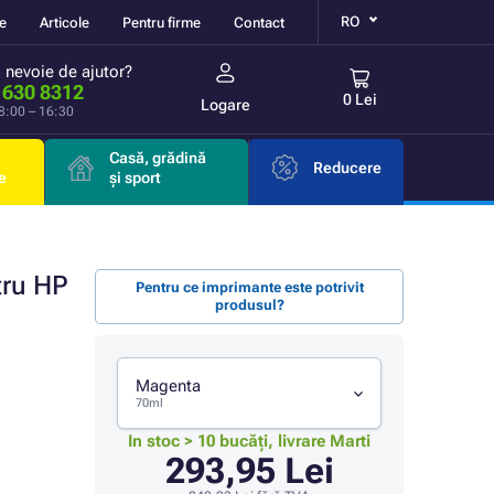
RO
re
Articole
Pentru firme
Contact
i nevoie de ajutor?
 630 8312
0 Lei
Logare
 8:00 – 16:30
Casă, grădină
Reducere
e
și sport
tru HP
Pentru ce imprimante este potrivit
produsul?
Magenta
70ml
In stoc > 10 bucăți, livrare Marti
293,95 Lei