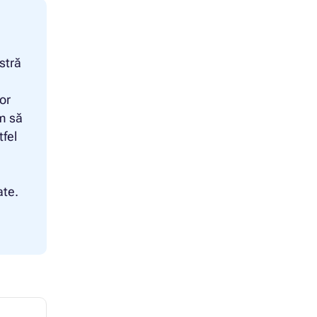
stră
or
um să
tfel
ate.