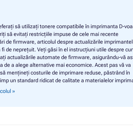
ferați să utilizați tonere compatibile în imprimanta D-voa
riți să evitați restricțiile impuse de cele mai recente
ări de firmware, articolul despre actualizările imprimantel
 fi de neprețuit. Veți găsi în el instrucțiuni utile despre c
ați actualizările automate de firmware, asigurându-vă as
ea de a alege alternative mai economice. Acest pas vă va
să mențineți costurile de imprimare reduse, păstrând în
timp un standard ridicat de calitate a materialelor imprim
icolul »