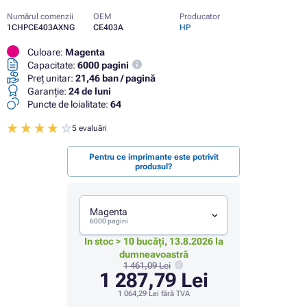
Numărul comenzii
OEM
Producator
1CHPCE403AXNG
CE403A
HP
Culoare:
Magenta
Capacitate:
6000 pagini
Preț unitar:
21,46 ban / pagină
Garanţie:
24 de luni
Puncte de loialitate:
64
5 evaluări
Pentru ce imprimante este potrivit
produsul?
Magenta
6000 pagini
In stoc > 10 bucăți, 13.8.2026 la
dumneavoastră
1 461,09 Lei
1 287,79 Lei
1 064,29 Lei
fără TVA