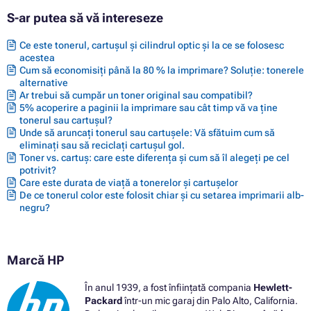
S-ar putea să vă intereseze
Ce este tonerul, cartușul și cilindrul optic și la ce se folosesc
acestea
Cum să economisiți până la 80 % la imprimare? Soluție: tonerele
alternative
Ar trebui să cumpăr un toner original sau compatibil?
5% acoperire a paginii la imprimare sau cât timp vă va ține
tonerul sau cartușul?
Unde să aruncați tonerul sau cartușele: Vă sfătuim cum să
eliminați sau să reciclați cartușul gol.
Toner vs. cartuș: care este diferența și cum să îl alegeți pe cel
potrivit?
Care este durata de viață a tonerelor și cartușelor
De ce tonerul color este folosit chiar și cu setarea imprimarii alb-
negru?
Marcă HP
În anul 1939, a fost înființată compania
Hewlett-
Packard
într-un mic garaj din Palo Alto, California.