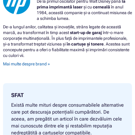
De la primul oscilator pentru Walt Disney până
la
prima imprimantă laser
și cu
cerneală
în anul
1984, această companie și-a continuat misiunea de
a schimba lumea.
De-a lungul anilor, calitatea și inovațiile, strâns legate de această
marcă, au transformat în timp acest
start-up de garaj
într-o mare
corporație multinațională. În plus față de imprimantele profesionale,
și-a transformat treptat viziunea și
în cartușe și tonere
. Acestea sunt
concepute pentru a oferi o fiabilitate maximă și imprimări consistente
cu culori vii.
Mai multe despre brand »
SFAT
Există multe mituri despre consumabilele alternative
care pot descuraja potențialii cumpărători. De
aceea, am pregătit un articol în care dezvăluim cele
mai cunoscute dintre ele și restabilim reputația
nedreptățită a cartușelor compatibile.