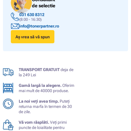
de selectie
031 630 8312
(8:00 - 16:30)
info@tonerpartner.ro
Aș vrea să vă spun
TRANSPORT GRATUIT
deja de
la 249 Lei
Gamă largă la alegere.
Oferim
mai mult de 40000 produse.
La noi veți avea timp.
Puteți
returna marfa în termen de 30
de zile.
Vă vom răsplăti.
Veți primi
puncte de loialitate pentru