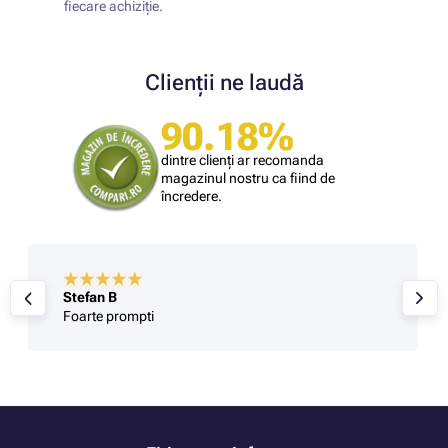
fiecare achiziție.
Clienții ne laudă
90.18%
dintre clienți ar recomanda
magazinul nostru ca fiind de
încredere.
Stefan B
Foarte prompti