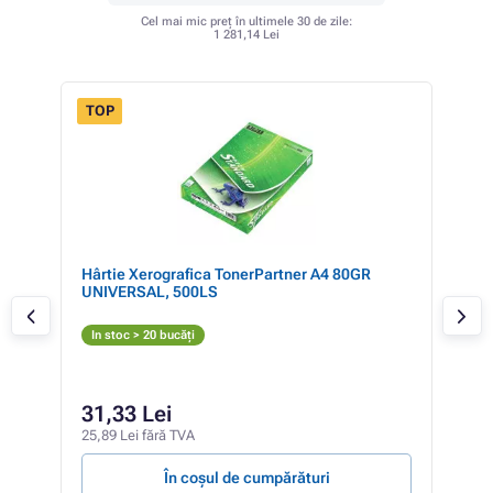
Cel mai mic preț în ultimele 30 de zile:
1 281,14 Lei
TOP
,
Hârtie Xerografica TonerPartner A4 80GR
HP 
UNIVERSAL, 500LS
N
In stoc > 20 bucăți
In 
981,
90
31,33 Lei
748,
25,89 Lei fără TVA
16,47
În coșul de cumpărături