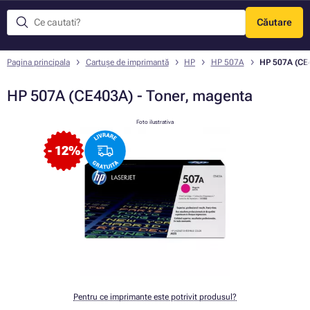
Căutare
Meniu
Pagina principala
Cartușe de imprimantă
HP
HP 507A
HP 507A (CE4
HP 507A (CE403A) - Toner, magenta
Foto ilustrativa
- 12%
Pentru ce imprimante este potrivit produsul?