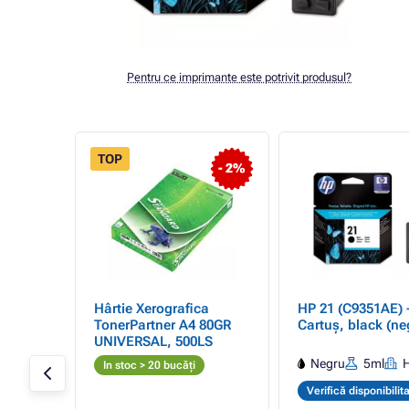
Pentru ce imprimante este potrivit produsul?
TOP
- 1%
- 2%
artner
Hârtie Xerografica
HP 21 (C9351AE) 
IUM
TonerPartner A4 80GR
Cartuș, black (ne
UNIVERSAL, 500LS
AE),
Negru
5ml
In stoc > 20 bucăți
gru +
Verifică disponibilit