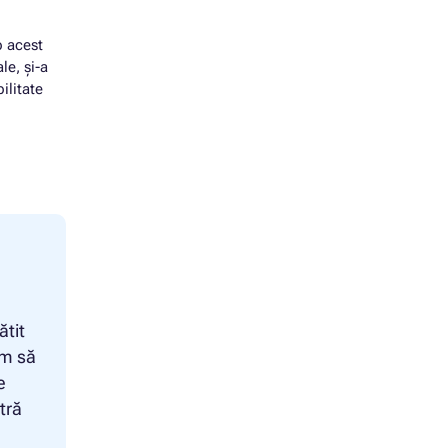
RIES
p acest
le, și-a
ilitate
ătit
um să
e
tră