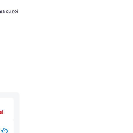
ara cu noi
IES
ei