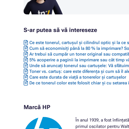
Cartus HP DESKJET D1341
Cartus H
Cartus HP DESKJET D1360
Cartus H
Cartus HP DESKJET D1400 SERIES
Cartus H
Cartus HP DESKJET D1420
Cartus H
S-ar putea să vă intereseze
Cartus HP DESKJET D1430
Cartus H
Cartus HP DESKJET D1445
Cartus H
Cartus HP DESKJET D1450
Cartus H
Ce este tonerul, cartușul și cilindrul optic și la ce
Cartus HP DESKJET D1455
Cum să economisiți până la 80 % la imprimare? Solu
Cartus H
Ar trebui să cumpăr un toner original sau compatib
Cartus HP DESKJET D1460
Cartus H
5% acoperire a paginii la imprimare sau cât timp vă
Cartus HP DESKJET D1500 SERIES
Cartus H
Unde să aruncați tonerul sau cartușele: Vă sfătuim 
Cartus HP DESKJET D1520
Cartus H
Toner vs. cartuș: care este diferența și cum să îl ale
Cartus HP DESKJET D1530
Cartus H
Care este durata de viață a tonerelor și cartușelor
Cartus HP DESKJET D1560
Cartus H
De ce tonerul color este folosit chiar și cu setarea
Cartus HP DESKJET D1568
Cartus H
Cartus HP DESKJET D2300
Cartus H
Cartus HP DESKJET D2300 SERIES
Cartus H
Cartus HP DESKJET D2320
Cartus H
Marcă HP
Cartus HP DESKJET D2330
Cartus H
Cartus HP DESKJET D2340
Cartus H
În anul 1939, a fost înființ
Cartus HP DESKJET D2345
Cartus H
primul oscilator pentru Wa