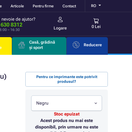
RO
re
Articole
Pentru firme
Contact
i nevoie de ajutor?
 630 8312
0 Lei
Logare
 8:00 – 16:30
Casă, grădină
Reducere
e
și sport
u)
Pentru ce imprimante este potrivit
produsul?
Negru
Stoc epuizat
Acest produs nu mai este
disponibil, prin urmare nu este