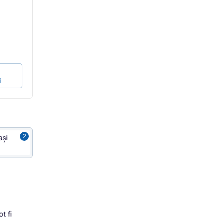
In stoc > 10 bucăți
111,48 Lei
64,48 Lei
106,72 Lei
60,34 Lei
88,20 Lei fără TVA
49,87 Lei fără TVA
280,84 ban / ml
402,27 ban / ml
În coșul de
În coșul de
i
cumpărături
cumpărături
ași
ot fi