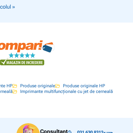
icolul »
nte HP
Produse originale
Produse originale HP
erneală
Imprimante multifuncționale cu jet de cerneală
Consultant
031 630 8312