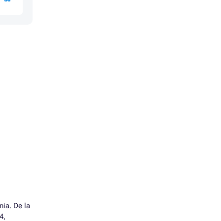
IES
IES
IES
RIES
nia. De la
4,