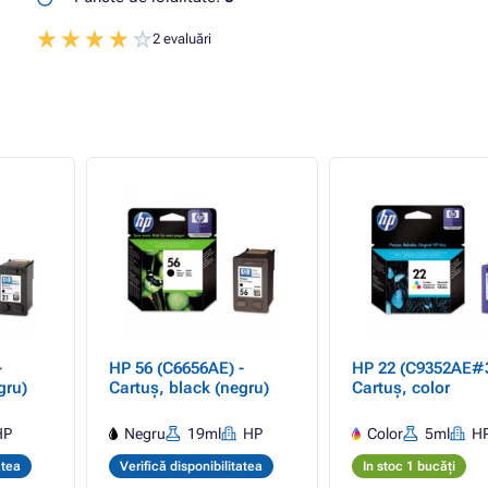
2 evaluări
-
HP 56 (C6656AE) -
HP 22 (C9352AE#3
gru)
Cartuș, black (negru)
Cartuș, color
HP
Negru
19ml
HP
Color
5ml
H
atea
Verifică disponibilitatea
In stoc 1 bucăți