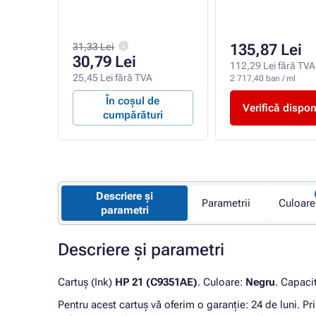
31,33 Lei
135,87 Lei
30,79 Lei
A
112,29 Lei fără TVA
25,45 Lei fără TVA
2 717,40 ban / ml
e
În coșul de
Verifică dispon
ri
cumpărături
Descriere și
Parametrii
Culoare
parametri
Descriere și parametri
Cartuș (Ink)
HP 21 (C9351AE)
. Culoare:
Negru
. Capaci
Pentru acest cartuș vă oferim o garanție: 24 de luni. Pri