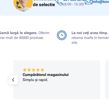
info@tone
de selectie
(8:00 - 16:30)
Gamă largă la alegere.
Oferim
La noi veți avea timp.
mai mult de 40000 produse.
returna marfa în terme
zile.
Cumpărătorul magazinului
Simplu și rapid.