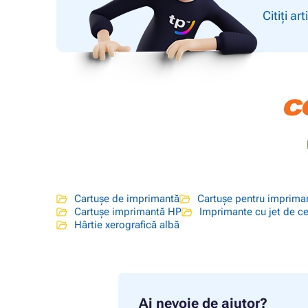
Citiți art
Cartușe de imprimantă
Cartușe pentru imprima
Cartușe imprimantă HP
Imprimante cu jet de c
Hârtie xerografică albă
Ai nevoie de ajutor?