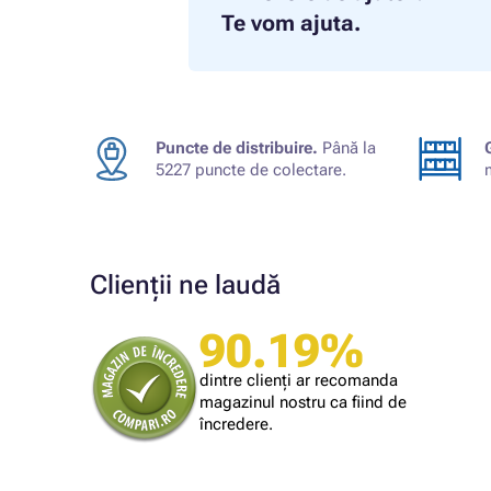
Te vom ajuta.
Puncte de distribuire.
Până la
5227 puncte de colectare.
Clienții ne laudă
90.19%
Cumpărătorul magazinului
Bună. Având în vedere că produsul a venit
dintre clienți ar recomanda
din străinătate, termenul de livrare mi se
magazinul nostru ca fiind de
pare rezonabil
încredere.