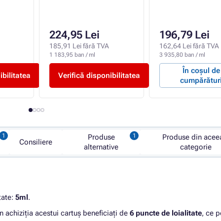
224,95 Lei
196,79 Lei
185,91 Lei fără TVA
162,64 Lei fără TVA
1 183,95 ban / ml
3 935,80 ban / ml
În coșul de
ibilitatea
Verifică disponibilitatea
cumpărătur
Produse
Produse din acee
Consiliere
alternative
categorie
tate:
5ml
.
n achiziția acestui cartuș beneficiați de
6 puncte de loialitate
, ce p