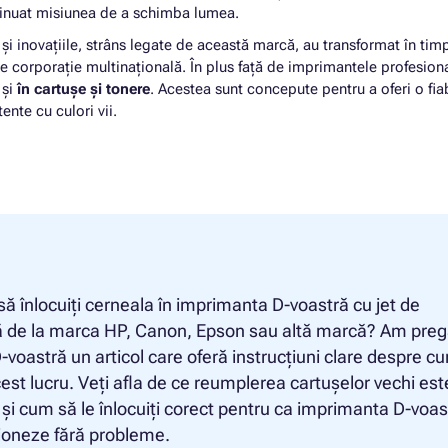
P DESKJET F390
Cartus HP OFFICEJET J5500 SE
inuat misiunea de a schimba lumea.
P DESKJET F390 SERIES
Cartus HP OFFICEJET J5508
a și inovațiile, strâns legate de această marcă, au transformat în tim
P DESKJET F394
Cartus HP OFFICEJET J5520
e corporație multinațională. În plus față de imprimantele profesiona
P DESKJET F4100
Cartus HP PSC 1400
 și
în cartușe și tonere
. Acestea sunt concepute pentru a oferi o fiab
P DESKJET F4100 SERIES
Cartus HP PSC 1400 SERIES
nte cu culori vii.
P DESKJET F4135
Cartus HP PSC 1402
P DESKJET F4140
Cartus HP PSC 1410
P DESKJET F4150
Cartus HP PSC 1410 SERIES
P DESKJET F4155E
Cartus HP PSC 1410XI
P DESKJET F4172
Cartus HP PSC 1415
să înlocuiți cerneala în imprimanta D-voastră cu jet de
ă de la marca HP, Canon, Epson sau altă marcă? Am preg
-voastră un articol care oferă instrucțiuni clare despre c
cest lucru. Veți afla de ce reumplerea cartușelor vechi est
 și cum să le înlocuiți corect pentru ca imprimanta D-voas
ioneze fără probleme.