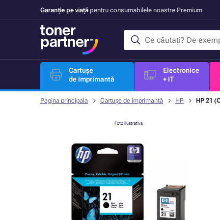
Garanție pe viață
pentru consumabilele noastre Premium
Cartușe
Electronice
de imprimantă
+ IT
Pagina principala
Cartușe de imprimantă
HP
HP 21 (
Foto ilustrativa