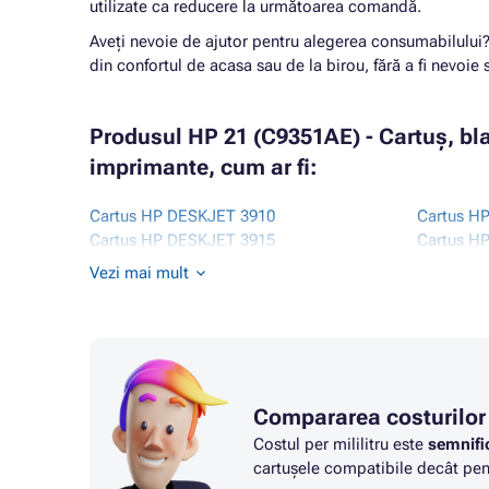
utilizate ca reducere la următoarea comandă.
Aveți nevoie de ajutor pentru alegerea consumabilului
din confortul de acasa sau de la birou, fără a fi nevoie s
Produsul HP 21 (C9351AE) - Cartuș, bl
imprimante, cum ar fi:
Cartus HP DESKJET 3910
Cartus H
Cartus HP DESKJET 3915
Cartus H
Cartus HP DESKJET 3920
Cartus H
Vezi mai mult
Cartus HP DESKJET 3930
Cartus H
Cartus HP DESKJET 3940
Cartus H
Cartus HP DESKJET 3940V
Cartus H
Cartus HP DESKJET 3950
Cartus H
Cartus HP DESKJET D1300 SERIES
Cartus H
Cartus HP DESKJET D1311
Cartus H
Compararea costurilor
Cartus HP DESKJET D1320
Cartus H
Costul per mililitru este
semnifi
Cartus HP DESKJET D1330
Cartus H
cartușele compatibile decât pent
Cartus HP DESKJET D1330 SERIES
Cartus H