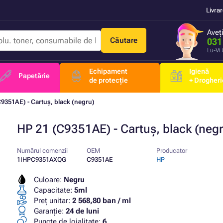
Livra
Aveț
Căutare
031
Lu-Vi
Echipament
Igienă
Papetărie
de protecție
+ Drogheri
C9351AE) - Cartuș, black (negru)
HP 21 (C9351AE) - Cartuș, black (negr
Numărul comenzii
OEM
Producator
1IHPC9351AXQG
C9351AE
HP
Culoare:
Negru
Capacitate:
5ml
Preț unitar:
2 568,80 ban / ml
Garanţie:
24 de luni
Puncte de loialitate:
6