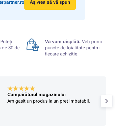
rpartner.ro
Aș vrea să vă spun
Puteți
Vă vom răsplăti.
Veți primi
n de 30 de
puncte de loialitate pentru
fiecare achiziție.
Cumpărătorul magazinului
Stefan
Am gasit un produs la un pret imbatabil.
Foarte